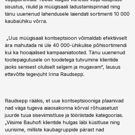
sisustus, riiulid ja müügisaali ladustamispinnad ning
tänu uuenenud lahendusele laiendati sortimenti 10 000
kaubaühiku võrra.
„Uus müügisaali kontseptsioon võimaldab efektiivselt
ära mahutada nii üle 40 000-ühikulise põhisortimendi
kui ka hooajalised kampaaniatooted. Tänu uuenenud
tootepaigutusele on toodetega tutvumine klientide
jaoks senisest oluliselt selgem ja mugavam“, lausus
ettevõtte tegevjuht Irina Raudsepp.
Raudsepp rääkis, et uue kontseptsiooniga plaanivad
nad väga tugeva aiaosakonna kõrval rõhuasetust
juurde tuua siseviimistluse ja tööriistade kategoorias.
„Viisime Bauhofi klientide hulgas läbi küsitluse ning
uurisime, milliste kaubagruppide pärast nad