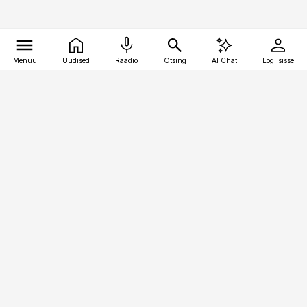
Menüü
Uudised
Raadio
Otsing
AI Chat
Logi sisse
Vana-Lõuna 39/1, 19094 Tallinn
(+372) 667 0111
kaubandus@kaubandus.ee
Telli
Reklaam
Firmast
Sisu kasutamisõigused
Ajakirjaniku
eetikakoodeks
Üldtingimused
Privaatsustingimused
Küpsiste poliitika
KKK