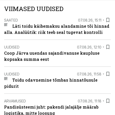
VIIMASED UUDISED
SAATED
07.08.26, 15:11
Läti toidu käibemaksu alandamine tõi hinnad
alla. Analüütik: riik teeb seal tugevat kontrolli
UUDISED
07.08.26, 12:10
Coop Järva uuendas sajandivanuse kaupluse
kopsaka summa eest
UUDISED
07.08.26, 11:58
Toidu odavnemine tõmbas hinnatõusule
pidurit
ARVAMUSED
07.08.26, 11:18
Pandisüsteemi juht: pakendi jalajälje määrab
logistika, mitte loosung