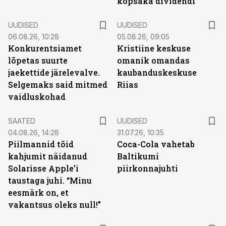
kopsaka dividendi
UUDISED
UUDISED
06.08.26, 10:28
05.08.26, 09:05
Konkurentsiamet
Kristiine keskuse
lõpetas suurte
omanik omandas
jaekettide järelevalve.
kaubanduskeskuse
Selgemaks said mitmed
Riias
vaidluskohad
SAATED
UUDISED
04.08.26, 14:28
31.07.26, 10:35
Piilmannid tõid
Coca-Cola vahetab
kahjumit näidanud
Baltikumi
Solarisse Apple’i
piirkonnajuhti
taustaga juhi. “Minu
eesmärk on, et
vakantsus oleks null!”
ST