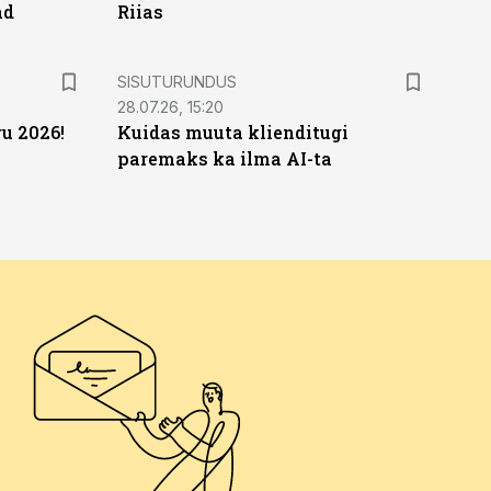
ad
Riias
ST
SISUTURUNDUS
28.07.26, 15:20
u 2026!
Kuidas muuta klienditugi
paremaks ka ilma AI-ta