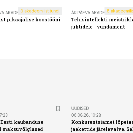
8 akadeemilist tundi
8 akadeemilis
VA AKADEEMIA
ÄRIPÄEVA AKADEEMIA
st pikaajalise koostööni
Tehisintellekti meistrikl
juhtidele - vundament
UUDISED
7:23
06.08.26, 10:28
| Eesti kaubanduse
Konkurentsiamet lõpetas
d maksuvõlglased
jaekettide järelevalve. 