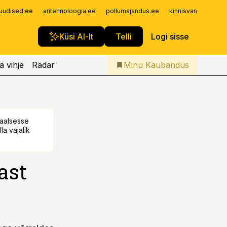
Iseteenindus
uudised.ee
aritehnoloogia.ee
pollumajandus.ee
kinnisvarauudised.
Telli Kaubandus
Küsi AI-lt
Telli
Logi sisse
a vihje
Radar
Minu Kaubandus
taalsesse
la vajalik
ast