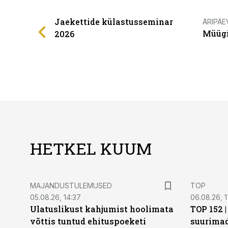
Jaekettide külastusseminar
ÄRIPÄE
Müügi
2026
HETKEL KUUM
MAJANDUSTULEMUSED
TOP
05.08.26, 14:37
06.08.26, 1
Ulatuslikust kahjumist hoolimata
TOP 152 
võttis tuntud ehituspoeketi
suurima