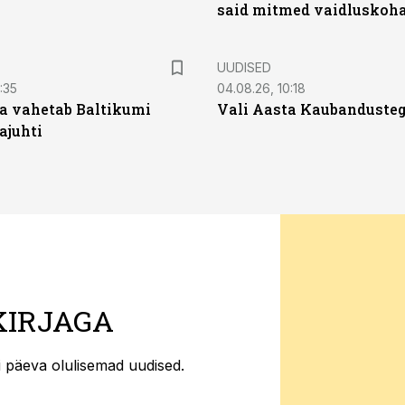
said mitmed vaidluskoh
UUDISED
:35
04.08.26, 10:18
a vahetab Baltikumi
Vali Aasta Kaubandusteg
ajuhti
KIRJAGA
ti päeva olulisemad uudised.