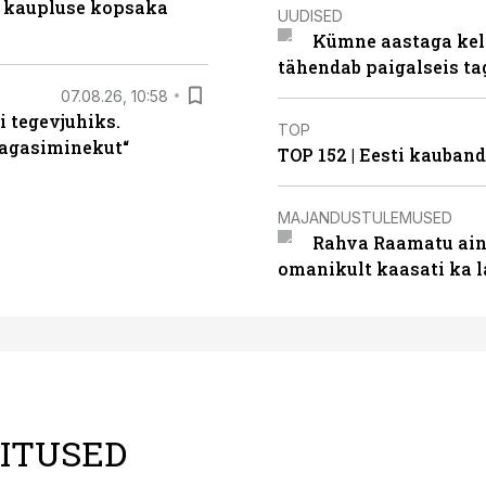
 kaupluse kopsaka
UUDISED
Kümne aastaga keln
tähendab paigalseis t
07.08.26, 10:58
i tegevjuhiks.
TOP
tagasiminekut“
TOP 152 | Eesti kauba
MAJANDUSTULEMUSED
Rahva Raamatu ains
omanikult kaasati ka 
LITUSED