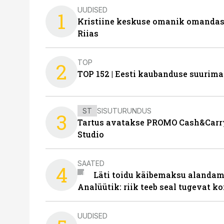
UUDISED
1
Kristiine keskuse omanik omanda
Riias
TOP
2
TOP 152 | Eesti kaubanduse suurim
ST
SISUTURUNDUS
3
Tartus avatakse PROMO Cash&Carry
Studio
SAATED
4
Läti toidu käibemaksu alandami
Analüütik: riik teeb seal tugevat ko
UUDISED