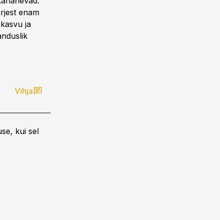
kahanevad.
ärjest enam
kasvu ja
anduslik
Vihja
se, kui sel