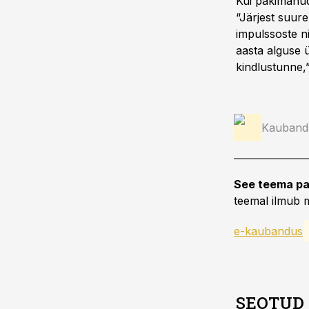
Kui pakimahud
“Järjest suure
impulssoste n
aasta alguse 
kindlustunne,”
Kauband
See teema pa
teemal ilmub m
e-kaubandus
SEOTUD