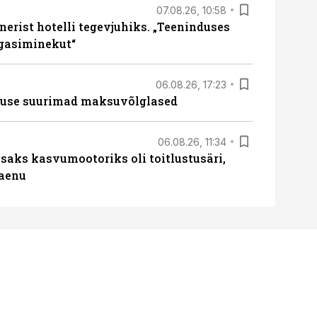
07.08.26, 10:58
erist hotelli tegevjuhiks. „Teeninduses
agasiminekut“
06.08.26, 17:23
nduse suurimad maksuvõlglased
06.08.26, 11:34
aks kasvumootoriks oli toitlustusäri,
laenu