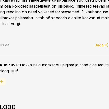
 kasvavad, siis saadetavate üksikpakkide suurused pigem 
m osa kõikidest saadetistest on pisipakid. Inimesed teevad j
ing reeglina on need väikesed tarbeesemed. E-kaubanduse 
üllatavat pakimahtu aitab põhjendada elanike kasvanud maj
 lisas Vergi.
us.ee
Jaga
kub huvi?
Hakka neid märksõnu jälgima ja saad alati teavitu
idagi uut!
 LOOD