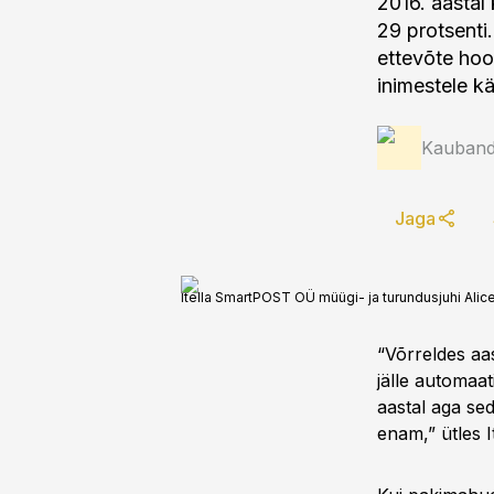
2016. aastal
29 protsenti
ettevõte hoo
inimestele kä
Kauband
Jaga
Itella SmartPOST OÜ müügi- ja turundusjuhi Alice
“Võrreldes aas
jälle automaa
aastal aga sed
enam,” ütles 