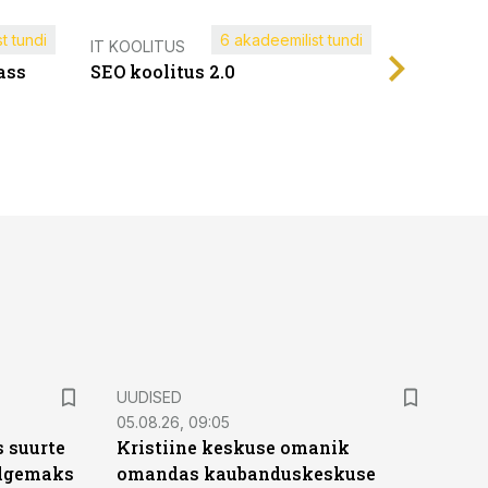
t tundi
6 akadeemilist tundi
Müügijuh
IT KOOLITUS
ass
SEO koolitus 2.0
UUDISED
05.08.26, 09:05
 suurte
Kristiine keskuse omanik
Selgemaks
omandas kaubanduskeskuse