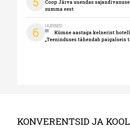
5
Coop Järva uuendas sajandivanuse
summa eest
UUDISED
6
Kümne aastaga kelnerist hotell
„Teeninduses tähendab paigalseis 
KONVERENTSID JA KOO