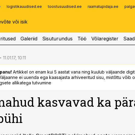
e
logistikauudised.ee
toostusuudised.ee
raamatupidaja.ee
palga
Infopank
Radar
ritused
Galeriid
Sisuturundus
Töö
Võlaregister
Saad
11.01.17, 10:11
panu!
Artikkel on enam kui 5 aastat vana ning kuulub väljaande digi
. Väljaanne ei uuenda ega kaasajasta arhiveeritud sisu, mistõttu võib ol
sete allikatega tutvumine
mahud kasvavad ka pär
pühi