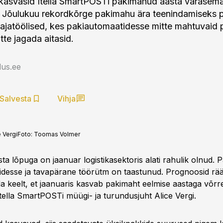
 kasvasid Itella SmartPOSTi pakimahud aasta varasem
. Jõulukuu rekordkõrge pakimahu ära teenindamiseks 
ajatöölised, kes pakiautomaatidesse mitte mahtuvaid
tte jagada aitasid.
us.ee
Salvesta
Vihja
 Vergi
Foto:
Toomas Volmer
ta lõpuga on jaanuar logistikasektoris alati rahulik olnud.
tidesse ja tavapärane töörütm on taastunud. Prognoosid rää
a keelt, et jaanuaris kasvab pakimaht eelmise aastaga võrre
Itella SmartPOSTi müügi- ja turundusjuht Alice Vergi.