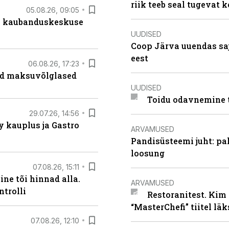
riik teeb seal tugevat k
05.08.26, 09:05
s kaubanduskeskuse
UUDISED
Coop Järva uuendas s
eest
06.08.26, 17:23
ad maksuvõlglased
UUDISED
Toidu odavnemine 
29.07.26, 14:56
 kauplus ja Gastro
ARVAMUSED
Pandisüsteemi juht: pak
loosung
07.08.26, 15:11
ne tõi hinnad alla.
ARVAMUSED
ntrolli
Restoranitest. Kim 
“MasterChefi” tiitel lä
07.08.26, 12:10