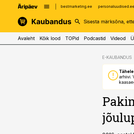
bestmarketing.ee
personaliuudised.e
kinnisvarauudised.ee
imelineajalugu.ee
logistikauudised.ee
imelineteadus.ee
Avaleht
Kõik lood
TOPid
Podcastid
Videod
Ü
cebook
cebook
E-KAUBANDUS
Twitter)
Twitter)
Tähele
kedIn
kedIn
arhiivi
kaasaeg
ail
ail
Paki
k
k
jõulu