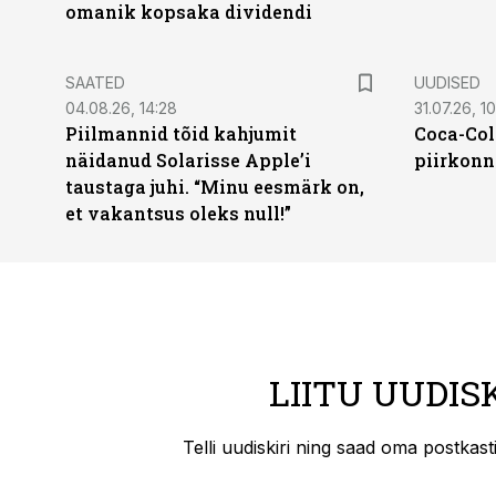
omanik kopsaka dividendi
SAATED
UUDISED
04.08.26, 14:28
31.07.26, 10
Piilmannid tõid kahjumit
Coca-Col
näidanud Solarisse Apple’i
piirkonn
taustaga juhi. “Minu eesmärk on,
et vakantsus oleks null!”
LIITU UUDIS
Telli uudiskiri ning saad oma postkas