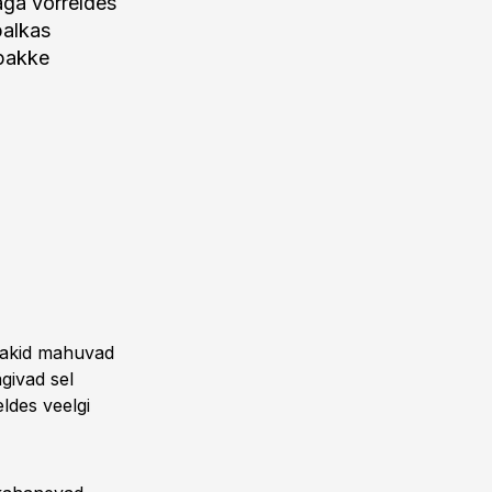
aga võrreldes
palkas
 pakke
 Pakid mahuvad
givad sel
ldes veelgi