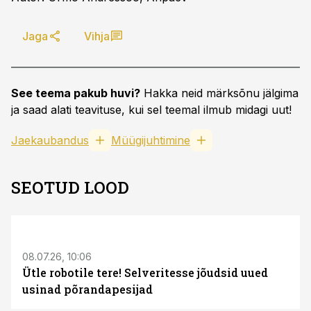
Jaga
Vihja
See teema pakub huvi?
Hakka neid märksõnu jälgima
ja saad alati teavituse, kui sel teemal ilmub midagi uut!
Jaekaubandus
Müügijuhtimine
SEOTUD LOOD
ST
08.07.26, 10:06
Ütle robotile tere! Selveritesse jõudsid uued
usinad põrandapesijad