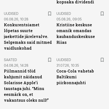
kopsaka dividendi
UUDISED
UUDISED
06.08.26, 10:28
05.08.26, 09:05
Konkurentsiamet
Kristiine keskuse
lõpetas suurte
omanik omandas
jaekettide järelevalve.
kaubanduskeskuse
Selgemaks said mitmed
Riias
vaidluskohad
SAATED
UUDISED
04.08.26, 14:28
31.07.26, 10:35
Piilmannid tõid
Coca-Cola vahetab
kahjumit näidanud
Baltikumi
Solarisse Apple’i
piirkonnajuhti
taustaga juhi. “Minu
eesmärk on, et
vakantsus oleks null!”