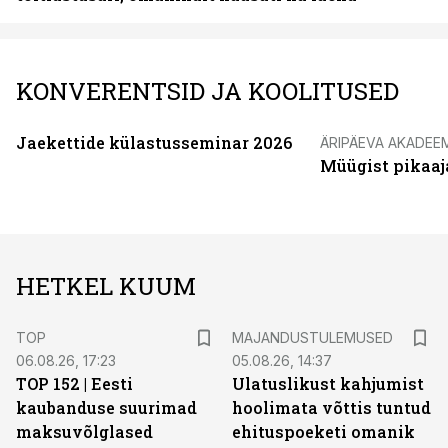
KONVERENTSID JA KOOLITUSED
Jaekettide külastusseminar 2026
ÄRIPÄEVA AKADEE
Müügist pikaaj
HETKEL KUUM
TOP
MAJANDUSTULEMUSED
06.08.26, 17:23
05.08.26, 14:37
TOP 152 | Eesti
Ulatuslikust kahjumist
kaubanduse suurimad
hoolimata võttis tuntud
maksuvõlglased
ehituspoeketi omanik