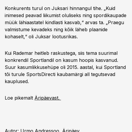
Konkurents turul on Juksari hinnangul tihe. „Kuid
inimesed peavad liikumist oluliseks ning spordikaupade
müük lähiaastatel kindlasti kasvab,“ arvas ta. „Praegu
valmistume kevadeks ning kõik läheb plaanide
kohaselt,“ oli Juksar lootusrikas.
Kui Rademar heitleb raskustega, siis tema suurimal
konkrendil Sportlandil on kasum hoopis kasvanud.
Suur kasumlikkusehüpe oli 2015. aastal, kui Sportland
tõi turule SportsDirecti kaubamärgi all tegutsevad
kauplused.
Loe pikemalt
Äripäevast.
Autor: Urmo Andressoo, Äripäev