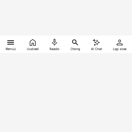
Menüü
Uudised
Raadio
Otsing
AI Chat
Logi sisse
Vana-Lõuna 39/1, 19094 Tallinn
(+372) 667 0111
kaubandus@kaubandus.ee
Telli
Reklaam
Firmast