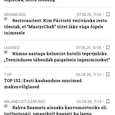
ARVAMUSED
07.08.26, 11:06
Restoranitest. Kim Päivistö verivärske resto
tõestab, et “MasterChefi” tiitel läks väga õigele
inimesele
UUDISED
07.08.26, 10:58
Kümne aastaga kelnerist hotelli tegevjuhiks.
„Teeninduses tähendab paigalseis tagasiminekut“
TOP
06.08.26, 17:23
TOP 152 | Eesti kaubanduse suurimad
maksuvõlglased
MAJANDUSTULEMUSED
06.08.26, 11:34
Rahva Raamatu ainsaks kasvumootoriks oli
toitlustusäri, omanikult kaasati ka laenu