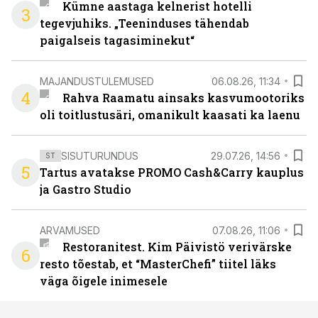
Kümne aastaga kelnerist hotelli
3
tegevjuhiks. „Teeninduses tähendab
paigalseis tagasiminekut“
MAJANDUSTULEMUSED
06.08.26, 11:34
4
Rahva Raamatu ainsaks kasvumootoriks
oli toitlustusäri, omanikult kaasati ka laenu
SISUTURUNDUS
29.07.26, 14:56
ST
5
Tartus avatakse PROMO Cash&Carry kauplus
ja Gastro Studio
ARVAMUSED
07.08.26, 11:06
Restoranitest. Kim Päivistö verivärske
6
resto tõestab, et “MasterChefi” tiitel läks
väga õigele inimesele