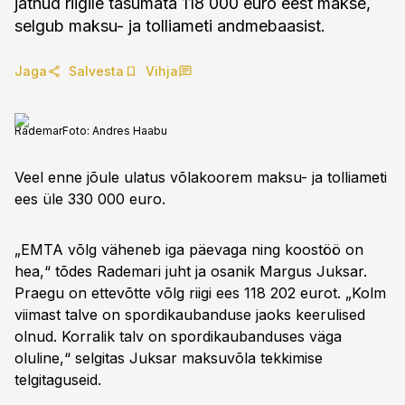
jätnud riigile tasumata 118 000 euro eest makse,
selgub maksu- ja tolliameti andmebaasist.
Jaga
Salvesta
Vihja
Rademar
Foto:
Andres Haabu
Veel enne jõule ulatus võlakoorem maksu- ja tolliameti
ees üle 330 000 euro.
„EMTA võlg väheneb iga päevaga ning koostöö on
hea,“ tõdes Rademari juht ja osanik Margus Juksar.
Praegu on ettevõtte võlg riigi ees 118 202 eurot. „Kolm
viimast talve on spordikaubanduse jaoks keerulised
olnud. Korralik talv on spordikaubanduses väga
oluline,“ selgitas Juksar maksuvõla tekkimise
telgitaguseid.