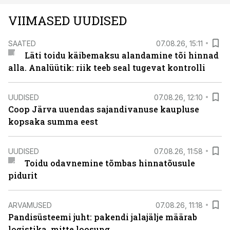
VIIMASED UUDISED
SAATED
07.08.26, 15:11
Läti toidu käibemaksu alandamine tõi hinnad
alla. Analüütik: riik teeb seal tugevat kontrolli
UUDISED
07.08.26, 12:10
Coop Järva uuendas sajandivanuse kaupluse
kopsaka summa eest
UUDISED
07.08.26, 11:58
Toidu odavnemine tõmbas hinnatõusule
pidurit
ARVAMUSED
07.08.26, 11:18
Pandisüsteemi juht: pakendi jalajälje määrab
logistika, mitte loosung