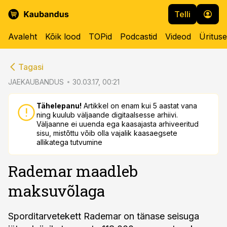
Telli
Avaleht
Kõik lood
TOPid
Podcastid
Videod
Üritus
cebook
cebook
Tagasi
Twitter)
Twitter)
JAEKAUBANDUS
30.03.17, 00:21
kedIn
kedIn
Tähelepanu!
Artikkel on enam kui 5 aastat vana
ning kuulub väljaande digitaalsesse arhiivi.
ail
ail
Väljaanne ei uuenda ega kaasajasta arhiveeritud
sisu, mistõttu võib olla vajalik kaasaegsete
k
k
allikatega tutvumine
Rademar maadleb
maksuvõlaga
Sporditarvetekett Rademar on tänase seisuga