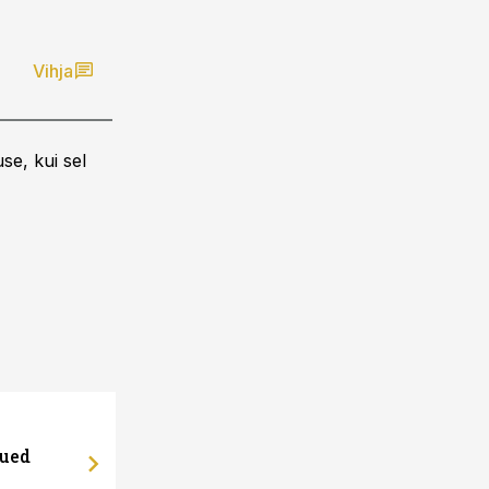
Vihja
se, kui sel
uued