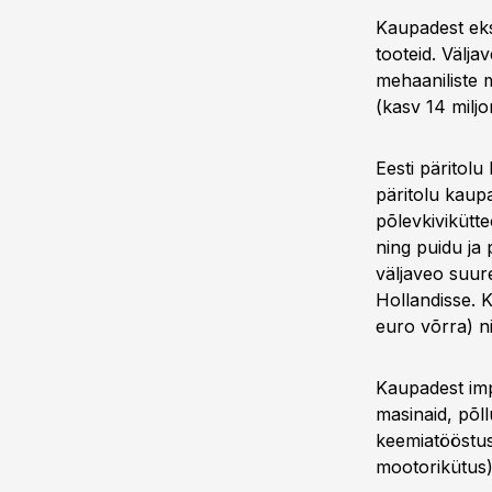
Kaupadest eksp
tooteid. Välja
mehaaniliste m
(kasv 14 miljo
Eesti päritol
päritolu kaup
põlevkivikütt
ning puidu ja
väljaveo suur
Hollandisse. K
euro võrra) n
Kaupadest impo
masinaid, põl
keemiatööstus
mootorikütus)