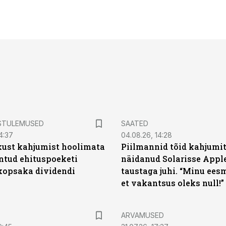
STULEMUSED
SAATED
4:37
04.08.26, 14:28
kust kahjumist hoolimata
Piilmannid tõid kahjumi
untud ehituspoeketi
näidanud Solarisse Apple
opsaka dividendi
taustaga juhi. “Minu ees
et vakantsus oleks null!”
ARVAMUSED