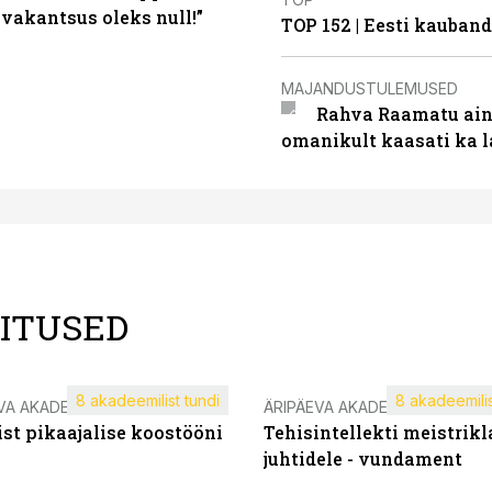
 vakantsus oleks null!”
TOP 152 | Eesti kauba
MAJANDUSTULEMUSED
Rahva Raamatu ains
omanikult kaasati ka 
LITUSED
8 akadeemilist tundi
8 akadeemilis
VA AKADEEMIA
ÄRIPÄEVA AKADEEMIA
st pikaajalise koostööni
Tehisintellekti meistrikl
juhtidele - vundament