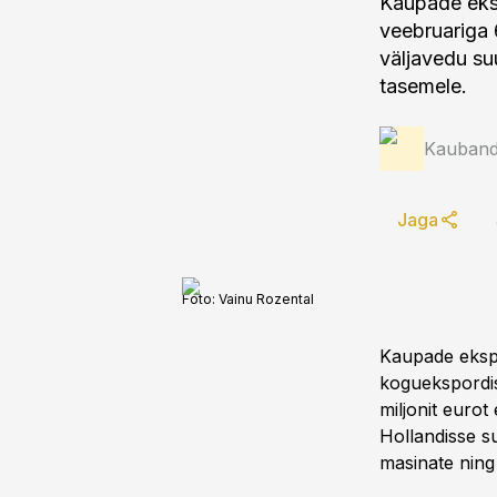
Kaupade eksp
veebruariga 
väljavedu su
tasemele.
Kauband
Jaga
Foto:
Vainu Rozental
Kaupade ekspo
koguekspordis
miljonit eurot
Hollandisse s
masinate ning