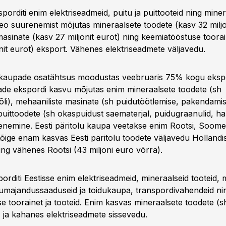
orditi enim elektriseadmeid, puitu ja puittooteid ning miner
veo suurenemist mõjutas mineraalsete toodete (kasv 32 miljo
asinate (kasv 27 miljonit eurot) ning keemiatööstuse toorai
nit eurot) eksport. Vähenes elektriseadmete väljavedu.
u kaupade osatähtsus moodustas veebruaris 75% kogu ekspor
ade ekspordi kasvu mõjutas enim mineraalsete toodete (sh
eõli), mehaaniliste masinate (sh puidutöötlemise, pakendam
 puittoodete (sh okaspuidust saematerjal, puidugraanulid, ha
enemine. Eesti päritolu kaupa veetakse enim Rootsi, Soome
õige enam kasvas Eesti päritolu toodete väljavedu Hollandis
ing vähenes Rootsi (43 miljoni euro võrra).
rditi Eestisse enim elektriseadmeid, mineraalseid tooteid, m
lumajandussaaduseid ja toidukaupa, transpordivahendeid ni
e toorainet ja tooteid. Enim kasvas mineraalsete toodete (s
 ja kahanes elektriseadmete sissevedu.