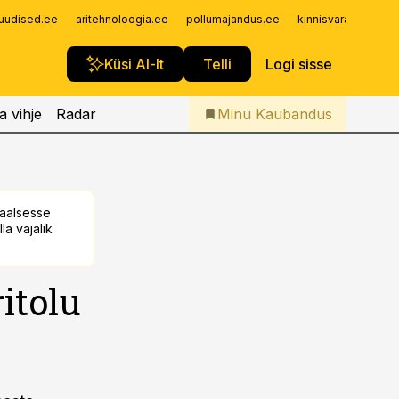
Iseteenindus
uudised.ee
aritehnoloogia.ee
pollumajandus.ee
kinnisvarauudised.
Telli Kaubandus
Küsi AI-lt
Telli
Logi sisse
a vihje
Radar
Minu Kaubandus
taalsesse
la vajalik
itolu