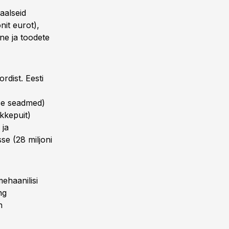
aalseid
nit eurot),
ne ja toodete
dist. Eesti
ise seadmed)
kkepuit)
 ja
se (28 miljoni
ehaanilisi
ng
h