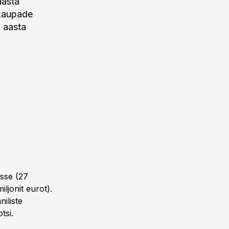
aasta
 kaupade
 aasta
isse (27
iljonit eurot).
iliste
tsi.