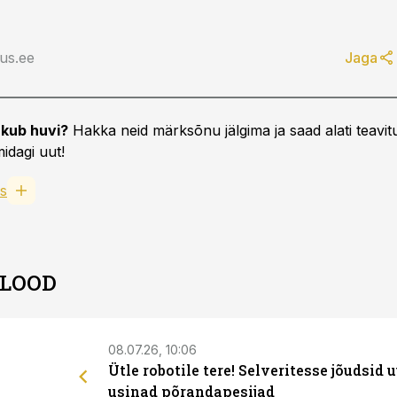
us.ee
Jaga
kub huvi?
Hakka neid märksõnu jälgima ja saad alati teavitu
idagi uut!
s
 LOOD
08.07.26, 10:06
Ütle robotile tere! Selveritesse jõudsid 
usinad põrandapesijad