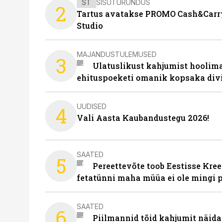
ST
SISUTURUNDUS
2
Tartus avatakse PROMO Cash&Carry
Studio
MAJANDUSTULEMUSED
3
Ulatuslikust kahjumist hoolima
ehituspoeketi omanik kopsaka div
UUDISED
4
Vali Aasta Kaubandustegu 2026!
SAATED
5
Pereettevõte toob Eestisse Kree
fetatünni maha müüa ei ole mingi 
SAATED
6
Piilmannid tõid kahjumit näida