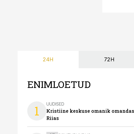
24H
72H
ENIMLOETUD
UUDISED
1
Kristiine keskuse omanik omanda
Riias