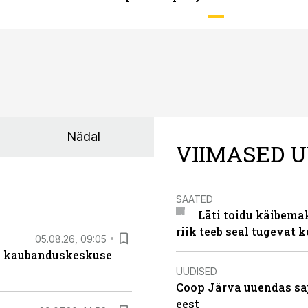
Nädal
VIIMASED U
SAATED
Läti toidu käibema
riik teeb seal tugevat k
05.08.26, 09:05
s kaubanduskeskuse
UUDISED
Coop Järva uuendas s
eest