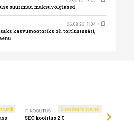
nduse suurimad maksuvõlglased
06.08.26, 11:34
aks kasvumootoriks oli toitlustusäri,
laenu
t tundi
6 akadeemilist tundi
Müügijuh
IT KOOLITUS
ass
SEO koolitus 2.0