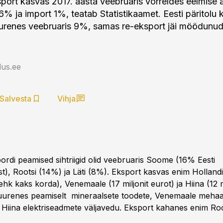
ort kasvas 2017. aasta veebruaris võrreldes eelmise 
6% ja import 1%, teatab Statistikaamet. Eesti päritolu
urenes veebruaris 9%, samas re-eksport jäi möödunud
us.ee
Salvesta
Vihja
rdi peamised sihtriigid olid veebruaris Soome (16% Eesti
t), Rootsi (14%) ja Läti (8%). Eksport kasvas enim Holland
 ehk kaks korda), Venemaale (17 miljonit eurot) ja Hiina (12 m
uurenes peamiselt mineraalsete toodete, Venemaale mehaan
 Hiina elektriseadmete väljavedu. Eksport kahanes enim Roo