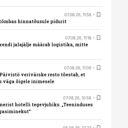
07.08.26, 11:58
tõmbas hinnatõusule pidurit
07.08.26, 11:18
endi jalajälje määrab logistika, mitte
07.08.26, 11:06
Päivistö verivärske resto tõestab, et
ks väga õigele inimesele
07.08.26, 10:58
erist hotelli tegevjuhiks. „Teeninduses
agasiminekut“
06.08.26, 17:23