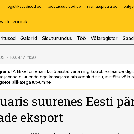
e
logistikauudised.ee
toostusuudised.ee
raamatupidaja.ee
palga
Infopank
Radar
ritused
Galeriid
Sisuturundus
Töö
Võlaregister
Saad
US
10.04.17, 11:50
panu!
Artikkel on enam kui 5 aastat vana ning kuulub väljaande digi
. Väljaanne ei uuenda ega kaasajasta arhiveeritud sisu, mistõttu võib ol
sete allikatega tutvumine
uaris suurenes Eesti pär
de eksport