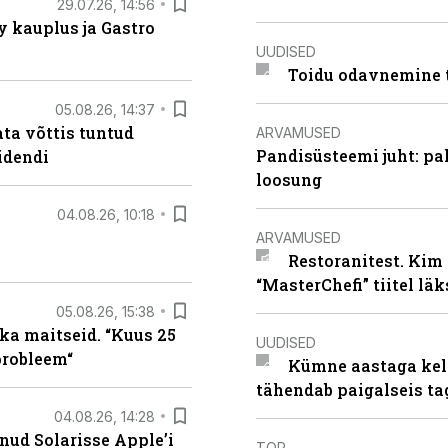
29.07.26, 14:56
 kauplus ja Gastro
UUDISED
Toidu odavnemine 
05.08.26, 14:37
ta võttis tuntud
ARVAMUSED
Pandisüsteemi juht: pak
idendi
loosung
04.08.26, 10:18
ARVAMUSED
Restoranitest. Kim 
“MasterChefi” tiitel lä
05.08.26, 15:38
ka maitseid. “Kuus 25
UUDISED
probleem“
Kümne aastaga keln
tähendab paigalseis t
04.08.26, 14:28
nud Solarisse Apple’i
TOP