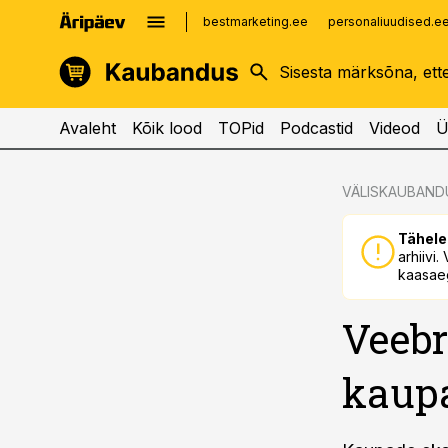
bestmarketing.ee
personaliuudised.e
kinnisvarauudised.ee
imelineajalugu.ee
logistikauudised.ee
imelineteadus.ee
Avaleht
Kõik lood
TOPid
Podcastid
Videod
Ü
cebook
cebook
VÄLISKAUBAND
Twitter)
Twitter)
Tähele
kedIn
kedIn
arhiivi
kaasaeg
ail
ail
Veebr
k
k
kaupa