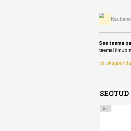
Kauband
See teema pa
teemal ilmub m
väliskaubandu
SEOTUD
ST