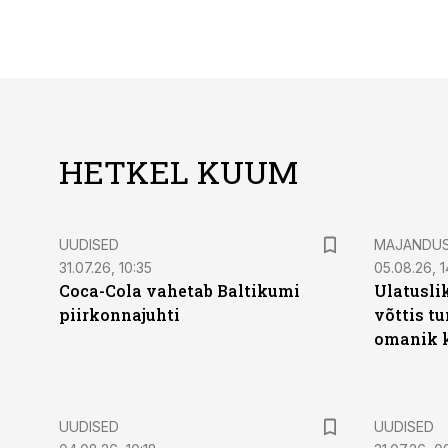
HETKEL KUUM
UUDISED
MAJANDU
31.07.26, 10:35
05.08.26, 1
Coca-Cola vahetab Baltikumi
Ulatusli
piirkonnajuhti
võttis t
omanik k
UUDISED
UUDISED