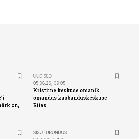
UUDISED
05.08.26, 09:05
t
Kristiine keskuse omanik
’i
omandas kaubanduskeskuse
märk on,
Riias
ST
SISUTURUNDUS