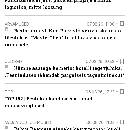
Pandisüsteemi juht: pakendi jalajälje määrab
logistika, mitte loosung
ARVAMUSED
07.08.26, 11:06
Restoranitest. Kim Päivistö verivärske resto
tõestab, et “MasterChefi” tiitel läks väga õigele
inimesele
UUDISED
07.08.26, 10:58
Kümne aastaga kelnerist hotelli tegevjuhiks.
„Teeninduses tähendab paigalseis tagasiminekut“
TOP
06.08.26, 17:23
TOP 152 | Eesti kaubanduse suurimad
maksuvõlglased
MAJANDUSTULEMUSED
06.08.26, 11:34
Rahva Raamatu ainsaks kasvumootoriks oli