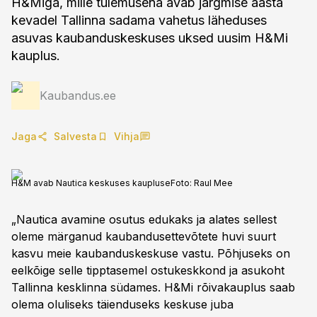
H&Miga, mille tulemusena avab järgmise aasta
kevadel Tallinna sadama vahetus läheduses
asuvas kaubanduskeskuses uksed uusim H&Mi
kauplus.
Kaubandus.ee
Jaga
Salvesta
Vihja
H&M avab Nautica keskuses kaupluse
Foto:
Raul Mee
„Nautica avamine osutus edukaks ja alates sellest
oleme märganud kaubandusettevõtete huvi suurt
kasvu meie kaubanduskeskuse vastu. Põhjuseks on
eelkõige selle tipptasemel ostukeskkond ja asukoht
Tallinna kesklinna südames. H&Mi rõivakauplus saab
olema oluliseks täienduseks keskuse juba