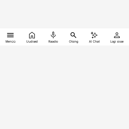
Menüü
Uudised
Raadio
Otsing
AI Chat
Logi sisse
Vana-Lõuna 39/1, 19094 Tallinn
(+372) 667 0111
kaubandus@kaubandus.ee
Telli
Reklaam
Firmast
Sisu kasutamisõigused
Ajakirjaniku