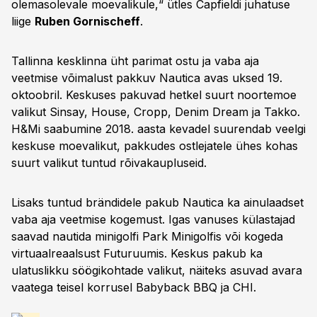
olemasolevale moevalikule,“ ütles Capfieldi juhatuse
liige
Ruben Gornischeff
.
Tallinna kesklinna üht parimat ostu ja vaba aja
veetmise võimalust pakkuv Nautica avas uksed 19.
oktoobril. Keskuses pakuvad hetkel suurt noortemoe
valikut Sinsay, House, Cropp, Denim Dream ja Takko.
H&Mi saabumine 2018. aasta kevadel suurendab veelgi
keskuse moevalikut, pakkudes ostlejatele ühes kohas
suurt valikut tuntud rõivakaupluseid.
Lisaks tuntud brändidele pakub Nautica ka ainulaadset
vaba aja veetmise kogemust. Igas vanuses külastajad
saavad nautida minigolfi Park Minigolfis või kogeda
virtuaalreaalsust Futuruumis. Keskus pakub ka
ulatuslikku söögikohtade valikut, näiteks asuvad avara
vaatega teisel korrusel Babyback BBQ ja CHI.