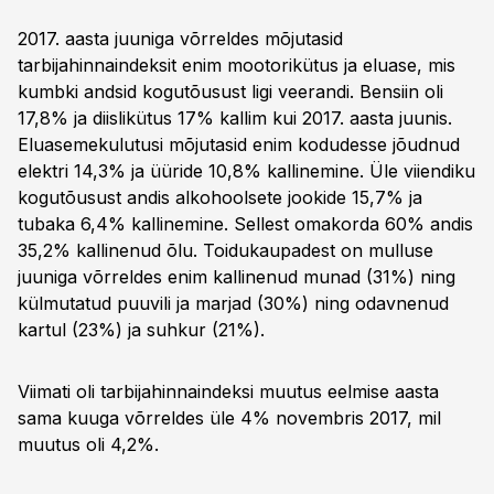
2017. aasta juuniga võrreldes mõjutasid
tarbijahinnaindeksit enim mootorikütus ja eluase, mis
kumbki andsid kogutõusust ligi veerandi. Bensiin oli
17,8% ja diislikütus 17% kallim kui 2017. aasta juunis.
Eluasemekulutusi mõjutasid enim kodudesse jõudnud
elektri 14,3% ja üüride 10,8% kallinemine. Üle viiendiku
kogutõusust andis alkohoolsete jookide 15,7% ja
tubaka 6,4% kallinemine. Sellest omakorda 60% andis
35,2% kallinenud õlu. Toidukaupadest on mulluse
juuniga võrreldes enim kallinenud munad (31%) ning
külmutatud puuvili ja marjad (30%) ning odavnenud
kartul (23%) ja suhkur (21%).
Viimati oli tarbijahinnaindeksi muutus eelmise aasta
sama kuuga võrreldes üle 4% novembris 2017, mil
muutus oli 4,2%.