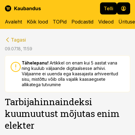
Telli
Avaleht
Kõik lood
TOPid
Podcastid
Videod
Üritus
cebook
cebook
Tagasi
Twitter)
Twitter)
09.07.18, 11:59
kedIn
kedIn
Tähelepanu!
Artikkel on enam kui 5 aastat vana
ning kuulub väljaande digitaalsesse arhiivi.
ail
ail
Väljaanne ei uuenda ega kaasajasta arhiveeritud
sisu, mistõttu võib olla vajalik kaasaegsete
k
k
allikatega tutvumine
Tarbijahinnaindeksi
kuumuutust mõjutas enim
elekter