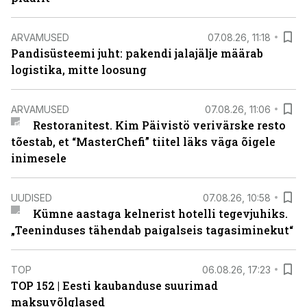
ARVAMUSED
07.08.26, 11:18
Pandisüsteemi juht: pakendi jalajälje määrab
logistika, mitte loosung
ARVAMUSED
07.08.26, 11:06
Restoranitest. Kim Päivistö verivärske resto
tõestab, et “MasterChefi” tiitel läks väga õigele
inimesele
UUDISED
07.08.26, 10:58
Kümne aastaga kelnerist hotelli tegevjuhiks.
„Teeninduses tähendab paigalseis tagasiminekut“
TOP
06.08.26, 17:23
TOP 152 | Eesti kaubanduse suurimad
maksuvõlglased