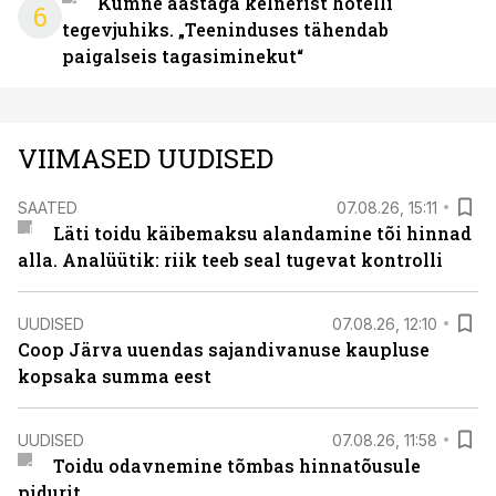
Kümne aastaga kelnerist hotelli
6
tegevjuhiks. „Teeninduses tähendab
paigalseis tagasiminekut“
VIIMASED UUDISED
SAATED
07.08.26, 15:11
Läti toidu käibemaksu alandamine tõi hinnad
alla. Analüütik: riik teeb seal tugevat kontrolli
UUDISED
07.08.26, 12:10
Coop Järva uuendas sajandivanuse kaupluse
kopsaka summa eest
UUDISED
07.08.26, 11:58
Toidu odavnemine tõmbas hinnatõusule
pidurit