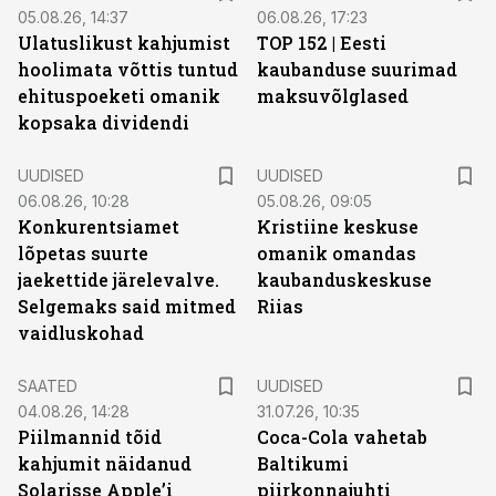
05.08.26, 14:37
06.08.26, 17:23
Ulatuslikust kahjumist
TOP 152 | Eesti
hoolimata võttis tuntud
kaubanduse suurimad
ehituspoeketi omanik
maksuvõlglased
kopsaka dividendi
UUDISED
UUDISED
06.08.26, 10:28
05.08.26, 09:05
Konkurentsiamet
Kristiine keskuse
lõpetas suurte
omanik omandas
jaekettide järelevalve.
kaubanduskeskuse
Selgemaks said mitmed
Riias
vaidluskohad
SAATED
UUDISED
04.08.26, 14:28
31.07.26, 10:35
Piilmannid tõid
Coca-Cola vahetab
kahjumit näidanud
Baltikumi
Solarisse Apple’i
piirkonnajuhti