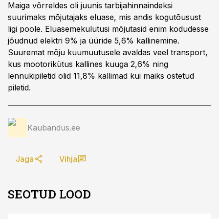
Maiga võrreldes oli juunis tarbijahinnaindeksi
suurimaks mõjutajaks eluase, mis andis kogutõusust
ligi poole. Eluasemekulutusi mõjutasid enim kodudesse
jõudnud elektri 9% ja üüride 5,6% kallinemine.
Suuremat mõju kuumuutusele avaldas veel transport,
kus mootorikütus kallines kuuga 2,6% ning
lennukipiletid olid 11,8% kallimad kui maiks ostetud
piletid.
Kaubandus.ee
Jaga
Vihja
SEOTUD LOOD
ST