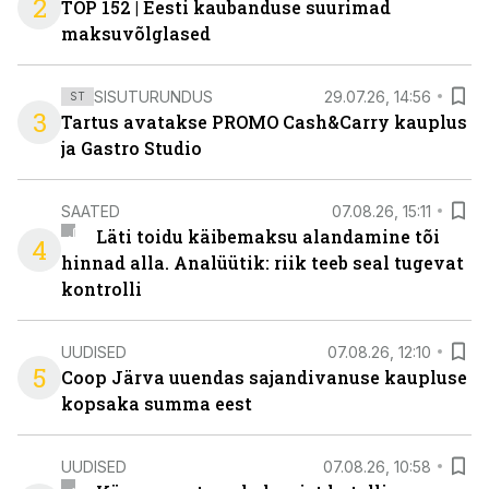
2
TOP 152 | Eesti kaubanduse suurimad
maksuvõlglased
SISUTURUNDUS
29.07.26, 14:56
ST
3
Tartus avatakse PROMO Cash&Carry kauplus
ja Gastro Studio
SAATED
07.08.26, 15:11
Läti toidu käibemaksu alandamine tõi
4
hinnad alla. Analüütik: riik teeb seal tugevat
kontrolli
UUDISED
07.08.26, 12:10
5
Coop Järva uuendas sajandivanuse kaupluse
kopsaka summa eest
UUDISED
07.08.26, 10:58