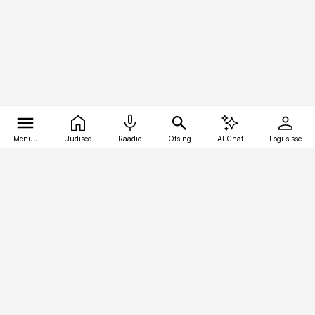
Menüü
Uudised
Raadio
Otsing
AI Chat
Logi sisse
Vana-Lõuna 39/1, 19094 Tallinn
(+372) 667 0111
kaubandus@kaubandus.ee
Telli
Reklaam
Firmast