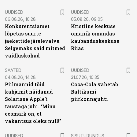
UUDISED
UUDISED
06.08.26, 10:28
05.08.26, 09:05
Konkurentsiamet
Kristiine keskuse
lõpetas suurte
omanik omandas
jaekettide järelevalve.
kaubanduskeskuse
Selgemaks said mitmed
Riias
vaidluskohad
SAATED
UUDISED
04.08.26, 14:28
31.07.26, 10:35
Piilmannid tõid
Coca-Cola vahetab
kahjumit näidanud
Baltikumi
Solarisse Apple’i
piirkonnajuhti
taustaga juhi. “Minu
eesmärk on, et
vakantsus oleks null!”
ST
UUDISED
SISUTURUNDUS