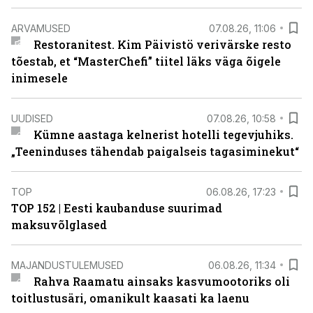
ARVAMUSED
07.08.26, 11:06
Restoranitest. Kim Päivistö verivärske resto
tõestab, et “MasterChefi” tiitel läks väga õigele
inimesele
UUDISED
07.08.26, 10:58
Kümne aastaga kelnerist hotelli tegevjuhiks.
„Teeninduses tähendab paigalseis tagasiminekut“
TOP
06.08.26, 17:23
TOP 152 | Eesti kaubanduse suurimad
maksuvõlglased
MAJANDUSTULEMUSED
06.08.26, 11:34
Rahva Raamatu ainsaks kasvumootoriks oli
toitlustusäri, omanikult kaasati ka laenu