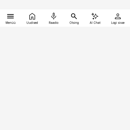
Menüü
Uudised
Raadio
Otsing
AI Chat
Logi sisse
Vana-Lõuna 39/1, 19094 Tallinn
(+372) 667 0111
kaubandus@kaubandus.ee
Telli
Reklaam
Firmast
Sisu kasutamisõigused
Ajakirjaniku
eetikakoodeks
Üldtingimused
Privaatsustingimused
Küpsiste poliitika
KKK