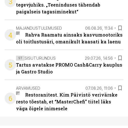
3
tegevjuhiks. „Teeninduses tähendab
paigalseis tagasiminekut“
MAJANDUSTULEMUSED
06.08.26, 11:34
4
Rahva Raamatu ainsaks kasvumootoriks
oli toitlustusäri, omanikult kaasati ka laenu
SISUTURUNDUS
29.07.26, 14:56
ST
5
Tartus avatakse PROMO Cash&Carry kauplus
ja Gastro Studio
ARVAMUSED
07.08.26, 11:06
Restoranitest. Kim Päivistö verivärske
6
resto tõestab, et “MasterChefi” tiitel läks
väga õigele inimesele