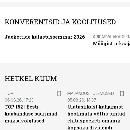
KONVERENTSID JA KOOLITUSED
Jaekettide külastusseminar 2026
ÄRIPÄEVA AKADEE
Müügist pikaaj
HETKEL KUUM
TOP
MAJANDUSTULEMUSED
06.08.26, 17:23
05.08.26, 14:37
TOP 152 | Eesti
Ulatuslikust kahjumist
kaubanduse suurimad
hoolimata võttis tuntud
maksuvõlglased
ehituspoeketi omanik
kopsaka dividendi