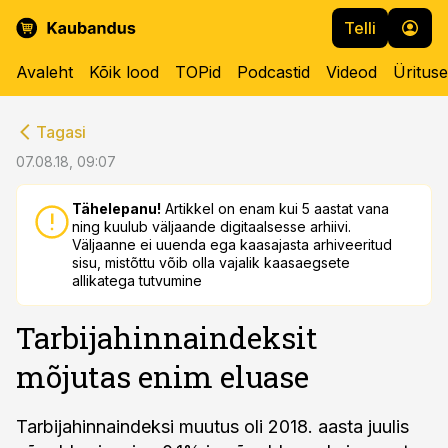
Telli
Avaleht
Kõik lood
TOPid
Podcastid
Videod
Üritus
cebook
cebook
Tagasi
Twitter)
Twitter)
07.08.18, 09:07
kedIn
kedIn
Tähelepanu!
Artikkel on enam kui 5 aastat vana
ning kuulub väljaande digitaalsesse arhiivi.
ail
ail
Väljaanne ei uuenda ega kaasajasta arhiveeritud
sisu, mistõttu võib olla vajalik kaasaegsete
k
k
allikatega tutvumine
Tarbijahinnaindeksit
mõjutas enim eluase
Tarbijahinnaindeksi muutus oli 2018. aasta juulis