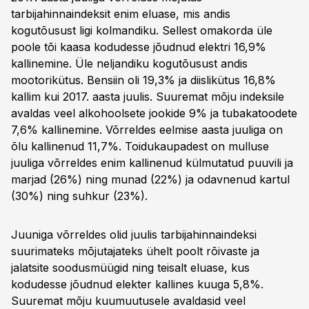
tarbijahinnaindeksit enim eluase, mis andis
kogutõusust ligi kolmandiku. Sellest omakorda üle
poole tõi kaasa kodudesse jõudnud elektri 16,9%
kallinemine. Üle neljandiku kogutõusust andis
mootorikütus. Bensiin oli 19,3% ja diislikütus 16,8%
kallim kui 2017. aasta juulis. Suuremat mõju indeksile
avaldas veel alkohoolsete jookide 9% ja tubakatoodete
7,6% kallinemine. Võrreldes eelmise aasta juuliga on
õlu kallinenud 11,7%. Toidukaupadest on mulluse
juuliga võrreldes enim kallinenud külmutatud puuvili ja
marjad (26%) ning munad (22%) ja odavnenud kartul
(30%) ning suhkur (23%).
Juuniga võrreldes olid juulis tarbijahinnaindeksi
suurimateks mõjutajateks ühelt poolt rõivaste ja
jalatsite soodusmüügid ning teisalt eluase, kus
kodudesse jõudnud elekter kallines kuuga 5,8%.
Suuremat mõju kuumuutusele avaldasid veel