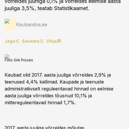
võrreldes juuniga 0,1% ja võrreldes eelmise aasta
juuliga 3,5%, teatab Statistikaamet.
Kaubandus.ee
Jaga
Salvesta
Vihja
Foto:
Erik Prozes
Kaubad olid 2017. aasta juuliga võrreldes 2,9% ja
teenused 4,4% kallimad. Kaupade ja teenuste
administratiivselt reguleeritavad hinnad on eelmise
aasta juuliga võrreldes tõusnud 10,1% ja
mittereguleeritavad hinnad 1,7%.
2017. aasta juuliga võrreldes mõjutas