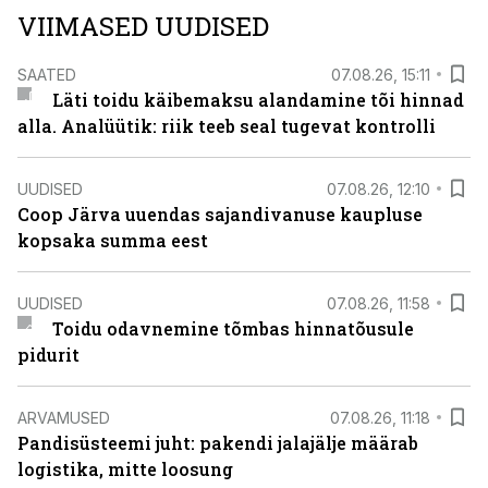
VIIMASED UUDISED
SAATED
07.08.26, 15:11
Läti toidu käibemaksu alandamine tõi hinnad
alla. Analüütik: riik teeb seal tugevat kontrolli
UUDISED
07.08.26, 12:10
Coop Järva uuendas sajandivanuse kaupluse
kopsaka summa eest
UUDISED
07.08.26, 11:58
Toidu odavnemine tõmbas hinnatõusule
pidurit
ARVAMUSED
07.08.26, 11:18
Pandisüsteemi juht: pakendi jalajälje määrab
logistika, mitte loosung