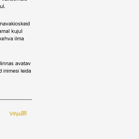
ul.
änavakioskeid
amal kujul
 kehva ilma
linnas avatav
 inimesi leida
Vihja