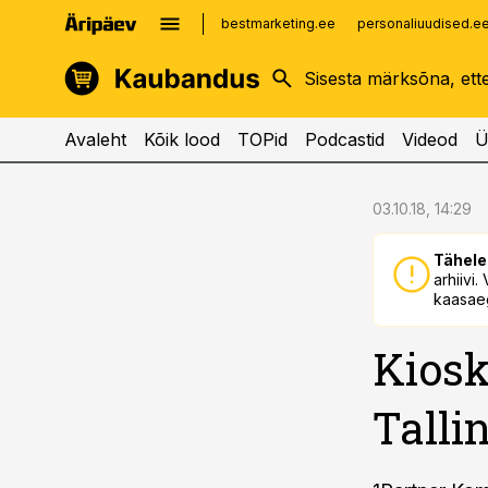
bestmarketing.ee
personaliuudised.e
kinnisvarauudised.ee
imelineajalugu.ee
logistikauudised.ee
imelineteadus.ee
Avaleht
Kõik lood
TOPid
Podcastid
Videod
Ü
cebook
cebook
03.10.18, 14:29
Twitter)
Twitter)
Tähele
kedIn
kedIn
arhiivi
kaasaeg
ail
ail
Kiosk
k
k
Talli