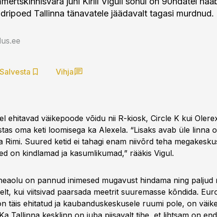
mertskinnisvara juhi Kirill Viguli sõnul on 90ndatel hä
eldripoed Tallinna tänavatele jäädavalt tagasi murdnud.
us.ee
Salvesta
Vihja
l ehitavad väikepoode võidu nii R-kiosk, Circle K kui Olere
stas oma keti loomisega ka Alexela. “Lisaks avab üle linna
a Rimi. Suured ketid ei tahagi enam niivõrd teha megakeskus
d on kindlamad ja kasumlikumad,” rääkis Vigul.
 heaolu on pannud inimesed mugavust hindama ning paljud
elt, kui viitsivad paarsada meetrit suuremasse kõndida. Eur
on täis ehitatud ja kaubanduskeskusele ruumi pole, on väi
a Tallinna kesklinn on juba piisavalt tihe, et lihtsam on en