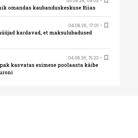
05.08.26, 09:05
nik omandas kaubanduskeskuse Riias
04.08.26, 17:01
müüjad kardavad, et maksulubadused
04.08.26, 15:23
ipak kasvatas esimese poolaasta käibe
euroni