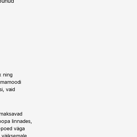
äbunud
x ning
 omamoodi
i, vaid
 maksavad
oopa linnades,
kepoed väga
d väiksemale