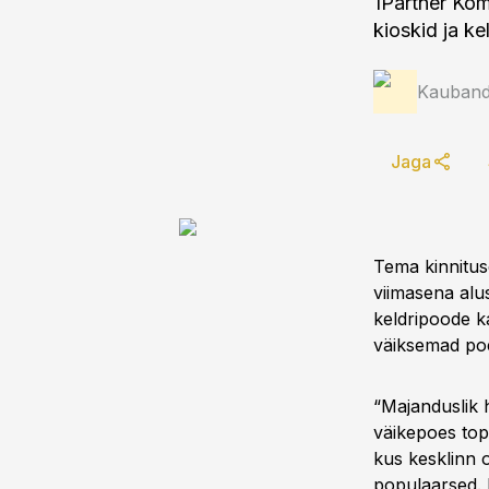
1Partner Kom
kioskid ja k
Kauband
Jaga
Tema kinnituse
viimasena alu
keldripoode k
väiksemad poe
“Majanduslik
väikepoes top
kus kesklinn 
populaarsed. K