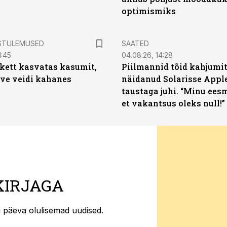
optimismiks
STULEMUSED
SAATED
1:45
04.08.26, 14:28
kett kasvatas kasumit,
Piilmannid tõid kahjumi
ive veidi kahanes
näidanud Solarisse Apple
taustaga juhi. “Minu ees
et vakantsus oleks null!”
KIRJAGA
ti päeva olulisemad uudised.