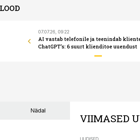
 LOOD
07.07.26, 09:22
AI vastab telefonile ja teenindab klient
ChatGPT’s: 6 suurt klienditoe uuendust
Nädal
VIIMASED U
UUDISED