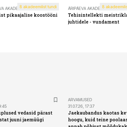
8 akadeemilist tundi
8 akadeemilis
VA AKADEEMIA
ÄRIPÄEVA AKADEEMIA
st pikaajalise koostööni
Tehisintellekti meistrikl
juhtidele - vundament
ARVAMUSED
9:45
31.07.26, 17:37
plused vedasid pärast
Jaekaubandus kaotas ke
stat juuni jaemüügi
hoogu, kuid teine poolaa
annab põhjust mõõduka