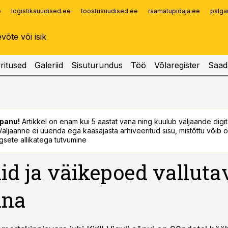
e
logistikauudised.ee
toostusuudised.ee
raamatupidaja.ee
palga
Infopank
Radar
ritused
Galeriid
Sisuturundus
Töö
Võlaregister
Saad
panu!
Artikkel on enam kui 5 aastat vana ning kuulub väljaande digi
. Väljaanne ei uuenda ega kaasajasta arhiveeritud sisu, mistõttu võib ol
sete allikatega tutvumine
id ja väikepoed valluta
nna