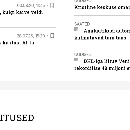
UUDISED
03.08.26, 11:45
Kristiine keskuse oma
 kuigi käive veidi
SAATED
Analüütikud: auto
28.07.26, 15:20
külmutavad turu taas
 ka ilma AI-ta
UUDISED
DHL-iga liituv Ven
rekordilise 48 miljoni 
LITUSED