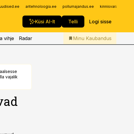
Iseteenindus
uudised.ee
aritehnoloogia.ee
pollumajandus.ee
kinnisvarauudised.
Telli Kaubandus
Küsi AI-lt
Telli
Logi sisse
a vihje
Radar
Minu Kaubandus
taalsesse
la vajalik
vad