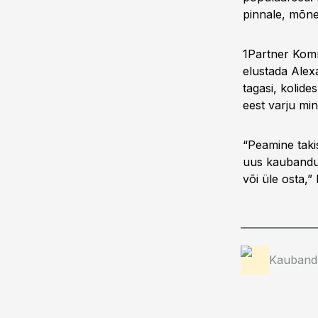
pinnale, mõne
1Partner Komm
elustada Alex
tagasi, kolide
eest varju min
“Peamine taki
uus kaubandus
või üle osta,” 
Kauband