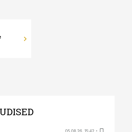
e
UDISED
05.08.26, 15:42