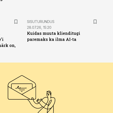
ST
SISUTURUNDUS
28.07.26, 15:20
t
Kuidas muuta klienditugi
’i
paremaks ka ilma AI-ta
märk on,