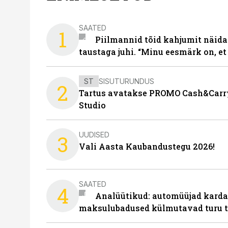
SAATED
1
Piilmannid tõid kahjumit näida
taustaga juhi. “Minu eesmärk on, et
ST
SISUTURUNDUS
2
Tartus avatakse PROMO Cash&Carry
Studio
UUDISED
3
Vali Aasta Kaubandustegu 2026!
SAATED
4
Analüütikud: automüüjad karda
maksulubadused külmutavad turu 