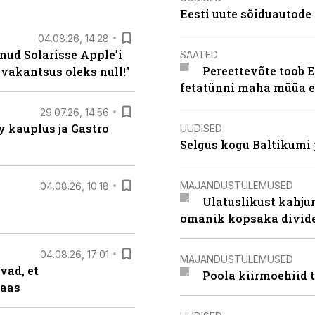
Eesti uute sõiduautode 
04.08.26, 14:28
nud Solarisse Apple’i
SAATED
Pereettevõte toob E
 vakantsus oleks null!”
fetatünni maha müüa ei
29.07.26, 14:56
 kauplus ja Gastro
UUDISED
Selgus kogu Baltikumi
MAJANDUSTULEMUSED
04.08.26, 10:18
Ulatuslikust kahju
omanik kopsaka divid
04.08.26, 17:01
MAJANDUSTULEMUSED
vad, et
Poola kiirmoehiid 
taas