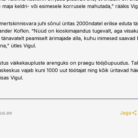
 maja keldri- või esimesele korrusele mahutada,” rääkis Vig
ertskinnisvara juhi sõnul üritas 2000ndatel erilise eduta t
ander Kofkin. “Nüüd on kioskimajandus tugevalt, aga viisak
s tänavatelt peamiselt ärimajade alla, kuhu inimesed saavad
na,” ütles Vigul.
stus väikekaupluste arenguks on praegu tööjõupuudus. Tal
keskus vajab kuni 1000 uut töötajat ning kõik üritavad häid
lisas Vigul.
us.ee
Jaga