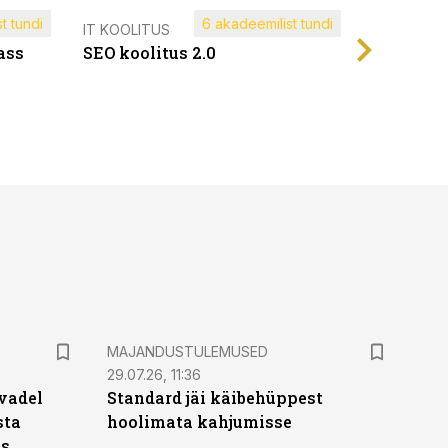
t tundi
6 akadeemilist tundi
Müügijuh
IT KOOLITUS
ass
SEO koolitus 2.0
MAJANDUSTULEMUSED
29.07.26, 11:36
vadel
Standard jäi käibehüppest
sta
hoolimata kahjumisse
ks