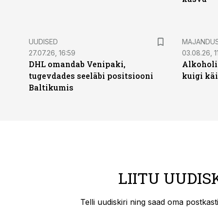
UUDISED
MAJANDU
27.07.26, 16:59
03.08.26, 1
DHL omandab Venipaki,
Alkoholi
tugevdades seeläbi positsiooni
kuigi kä
Baltikumis
LIITU UUDIS
Telli uudiskiri ning saad oma postkas