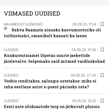
VIIMASED UUDISED
MAJANDUSTULEMUSED
06.08.26, 11:34
Rahva Raamatu ainsaks kasvumootoriks oli
toitlustusäri, omanikult kaasati ka laenu
UUDISED
06.08.26, 10:28
Konkurentsiamet lõpetas suurte jaekettide
järelevalve. Selgemaks said mitmed vaidluskohad
UUDISED
06.08.26, 07:30
Veebis renditakse, salongis ostetakse: miks ei
taha eestlane autot e-poest päriseks osta?
UUDISED
05.08.26, 15:42
Eesti uute sõiduautode turg on jätkuvalt plussis