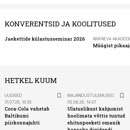
KONVERENTSID JA KOOLITUSED
Jaekettide külastusseminar 2026
ÄRIPÄEVA AKADEE
Müügist pikaaj
HETKEL KUUM
UUDISED
MAJANDUSTULEMUSED
31.07.26, 10:35
05.08.26, 14:37
Coca-Cola vahetab
Ulatuslikust kahjumist
Baltikumi
hoolimata võttis tuntud
piirkonnajuhti
ehituspoeketi omanik
kopsaka dividendi