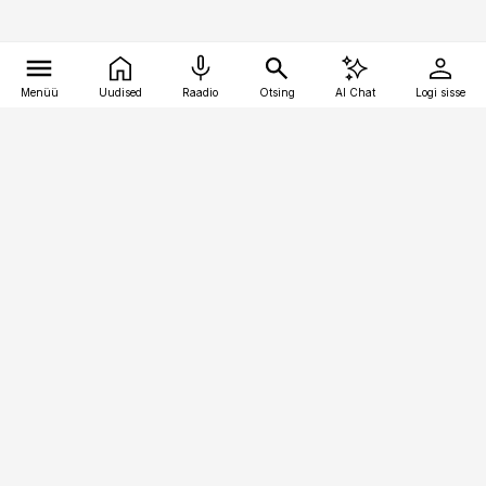
Menüü
Uudised
Raadio
Otsing
AI Chat
Logi sisse
Vana-Lõuna 39/1, 19094 Tallinn
(+372) 667 0111
kaubandus@kaubandus.ee
Telli
Reklaam
Firmast
Sisu kasutamisõigused
Ajakirjaniku
eetikakoodeks
Üldtingimused
Privaatsustingimused
Küpsiste poliitika
KKK