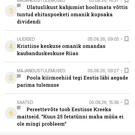
MAJANDUSTULEMUSED
05.08.26, 14:37
Ulatuslikust kahjumist hoolimata võttis
3
tuntud ehituspoeketi omanik kopsaka
dividendi
UUDISED
05.08.26, 09:05
4
Kristiine keskuse omanik omandas
kaubanduskeskuse Riias
MAJANDUSTULEMUSED
05.08.26, 09:27
5
Poola kiirmoehiid tegi Eestis läbi aegade
parima tulemuse
SAATED
05.08.26, 15:38
Pereettevõte toob Eestisse Kreeka
6
maitseid. “Kuus 25 fetatünni maha müüa ei
ole mingi probleem“