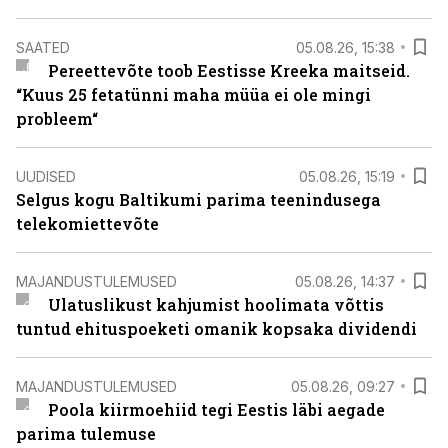
SAATED
05.08.26, 15:38
Pereettevõte toob Eestisse Kreeka maitseid.
“Kuus 25 fetatünni maha müüa ei ole mingi
probleem“
UUDISED
05.08.26, 15:19
Selgus kogu Baltikumi parima teenindusega
telekomiettevõte
MAJANDUSTULEMUSED
05.08.26, 14:37
Ulatuslikust kahjumist hoolimata võttis
tuntud ehituspoeketi omanik kopsaka dividendi
MAJANDUSTULEMUSED
05.08.26, 09:27
Poola kiirmoehiid tegi Eestis läbi aegade
parima tulemuse