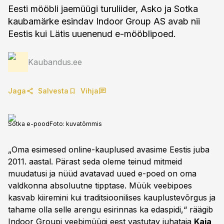
Eesti mööbli jaemüügi turuliider, Asko ja Sotka
kaubamärke esindav Indoor Group AS avab nii
Eestis kui Lätis uuenenud e-mööblipoed.
Kaubandus.ee
Jaga
Salvesta
Vihja
Sotka e-pood
Foto:
kuvatõmmis
„Oma esimesed online-kauplused avasime Eestis juba
2011. aastal. Pärast seda oleme teinud mitmeid
muudatusi ja nüüd avatavad uued e-poed on oma
valdkonna absoluutne tipptase. Müük veebipoes
kasvab kiiremini kui traditsioonilises kauplustevõrgus ja
tahame olla selle arengu esirinnas ka edaspidi,“ räägib
Indoor Groupi veebimüügi eest vastutav juhataja
Kaja