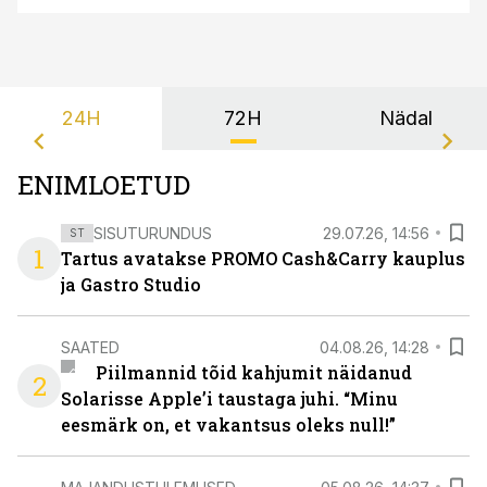
24H
72H
Nädal
ENIMLOETUD
SISUTURUNDUS
29.07.26, 14:56
ST
1
Tartus avatakse PROMO Cash&Carry kauplus
ja Gastro Studio
SAATED
04.08.26, 14:28
Piilmannid tõid kahjumit näidanud
2
Solarisse Apple’i taustaga juhi. “Minu
eesmärk on, et vakantsus oleks null!”