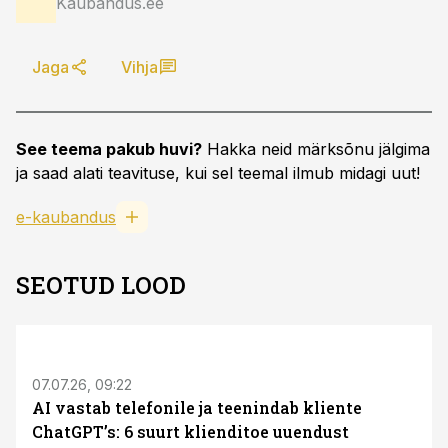
Kaubandus.ee
Jaga
Vihja
See teema pakub huvi?
Hakka neid märksõnu jälgima
ja saad alati teavituse, kui sel teemal ilmub midagi uut!
e-kaubandus
SEOTUD LOOD
ST
07.07.26, 09:22
AI vastab telefonile ja teenindab kliente
ChatGPT’s: 6 suurt klienditoe uuendust