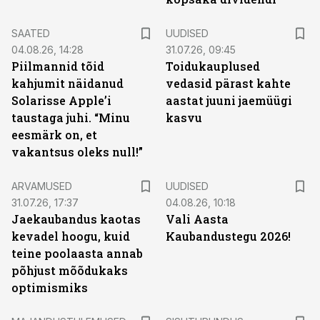
SAATED
UUDISED
04.08.26, 14:28
31.07.26, 09:45
Piilmannid tõid
Toidukauplused
kahjumit näidanud
vedasid pärast kahte
Solarisse Apple’i
aastat juuni jaemüügi
taustaga juhi. “Minu
kasvu
eesmärk on, et
vakantsus oleks null!”
ARVAMUSED
UUDISED
31.07.26, 17:37
04.08.26, 10:18
Jaekaubandus kaotas
Vali Aasta
kevadel hoogu, kuid
Kaubandustegu 2026!
teine poolaasta annab
põhjust mõõdukaks
optimismiks
ST