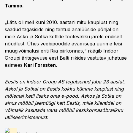
Tämmo.
„Lätis oli meil kuni 2010. aastani mitu kauplust ning
saadud tagasiside ning tehtud analüüside põhjal on
meie Asko ja Sotka kettide tootevaliku järele endiselt
nõudlust. Ühes veebipoodide avamisega uurime teisi
müügivõimalusi eriti Riia piirkonnas,“ räägib Indoor
Groupi äritegevuse eest Balti riikides vastutav juhatuse
esimees
Kari Forssten
.
Eestis on Indoor Group AS tegutsenud juba 23 aastat.
Askol ja Sotkal on Eestis kokku kümme kauplust ning
mõlemal ketil lisaks oma e-pood. Askos ja Sotka on
ainus mööbli jaemüügi kett Eestis, mille klientidel on
võimalik kasutada vana mööbli keskkonnasõbralikku
utiliseerimisteenust.