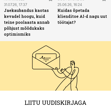
31.07.26, 17:37
25.06.26, 16:24
Jaekaubandus kaotas
Kuidas õpetada
kevadel hoogu, kuid
klienditoe AI-d nagu uut
teine poolaasta annab
töötajat?
põhjust mõõdukaks
optimismiks
LIITU UUDISKIRJAGA