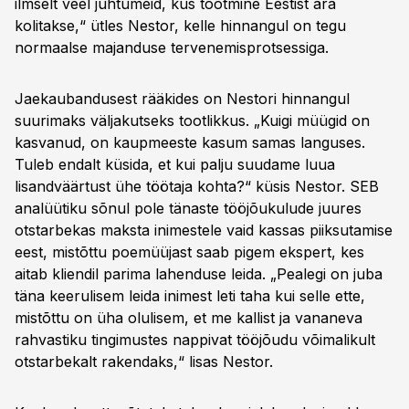
ilmselt veel juhtumeid, kus tootmine Eestist ära
kolitakse,“ ütles Nestor, kelle hinnangul on tegu
normaalse majanduse tervenemisprotsessiga.
Jaekaubandusest rääkides on Nestori hinnangul
suurimaks väljakutseks tootlikkus. „Kuigi müügid on
kasvanud, on kaupmeeste kasum samas languses.
Tuleb endalt küsida, et kui palju suudame luua
lisandväärtust ühe töötaja kohta?“ küsis Nestor. SEB
analüütiku sõnul pole tänaste tööjõukulude juures
otstarbekas maksta inimestele vaid kassas piiksutamise
eest, mistõttu poemüüjast saab pigem ekspert, kes
aitab kliendil parima lahenduse leida. „Pealegi on juba
täna keerulisem leida inimest leti taha kui selle ette,
mistõttu on üha olulisem, et me kallist ja vananeva
rahvastiku tingimustes nappivat tööjõudu võimalikult
otstarbekalt rakendaks,“ lisas Nestor.