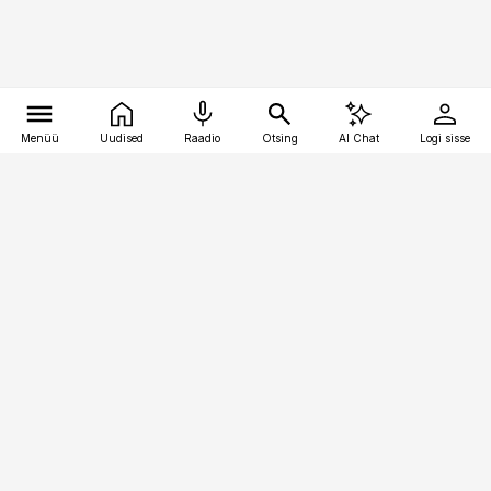
Menüü
Uudised
Raadio
Otsing
AI Chat
Logi sisse
Vana-Lõuna 39/1, 19094 Tallinn
(+372) 667 0111
kaubandus@kaubandus.ee
Telli
Reklaam
Firmast
Sisu kasutamisõigused
Ajakirjaniku
eetikakoodeks