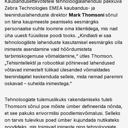
Kaubandusettevõtetele tehnoloogialahendusi pakkuva
Zebra Technologies EMEA kaubandus- ja
teeninduslahenduste direktor
Mark Thomsoni
sõnul
on täna kaupmeeste peamiseks eesmärgiks
personaalse suhte loomine oma klientidega, mis nad
üha uuesti füüsilisse poodi tooks. „Kindlasti ei saa
tehnoloogiliste lahenduste kasutamisel eesmärgiks olla
inimeste asendamine vaid hõõrdumisteta
tarbimiskogemuse võimaldamine,“ ütles Thomson.
„Tehisintellektil ja robootikal põhinevad lahendused
võtavad inimestelt tülikad ülesanded võimaldades
teenindajatel keskenduda sellele, mida nemad paremini
oskavad – suhelda inimestega.“
Tehnoloogiate tulemuslikuks rakendamiseks tuleb
Thomsoni sõnul poe mõiste ümber defineerida nõnda,
et see pakuks erivormilisi poodlemisvõimalusi. Selleks
on tarvis tulevikus poed ümber kujundada nutikateks
poodideks, mis toimivad inimeste ning tehnoloogiate