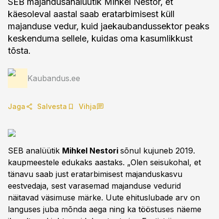
SEB majandusanalüütik Mihkel Nestor, et
käesoleval aastal saab eratarbimisest küll
majanduse vedur, kuid jaekaubandussektor peaks
keskenduma sellele, kuidas oma kasumlikkust
tõsta.
Kaubandus.ee
Jaga
Salvesta
Vihja
SEB analüütik
Mihkel Nestori
sõnul kujuneb 2019.
kaupmeestele edukaks aastaks. „Olen seisukohal, et
tänavu saab just eratarbimisest majanduskasvu
eestvedaja, sest varasemad majanduse vedurid
näitavad väsimuse märke. Uute ehituslubade arv on
languses juba mõnda aega ning ka tööstuses näeme