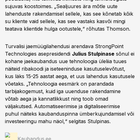
sujuvas koostoimes. „Sealjuures ära mõtle uute
lahenduste rakendamisel sellele, kas see kõnetab kõik
su kliente vaid sellele, kas see vastaks kasvõi mingi
teatava klientide hulga ootustele,“ rõhutas Thomson.
Turvalisi jaemüügilahendusi arendava StrongPoint
Technologies asepresidendi
Julius Stulpinase
sõnul ei
kohane jaekaubandus uue tehnoloogia üleliia tuues
näiteid ribakoodi ja iseteeninduse kasutuselevõtust,
kus läks 15-25 aastat aega, et uus lahendus kasutusele
võetaks. „Tehnoloogia eesmärk on parandada
tarbijakogemust, kuid iga uuenduse rakendamine
võtab aega ja kannatlikkust ning toob omad
väljakutsed. Automatiseerimise ja digitaliseerimise
puhul näiteks kaubanduspinna ümberkujundamisel või
investeeringu mahu näol,“ selgitas Stulpinas.
Kaubandus.ee