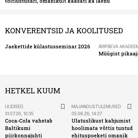
toitlustusäri, omanikult kaasati ka laenu
KONVERENTSID JA KOOLITUSED
Jaekettide külastusseminar 2026
ÄRIPÄEVA AKADEE
Müügist pikaaj
HETKEL KUUM
UUDISED
MAJANDUSTULEMUSED
31.07.26, 10:35
05.08.26, 14:37
Coca-Cola vahetab
Ulatuslikust kahjumist
Baltikumi
hoolimata võttis tuntud
piirkonnajuhti
ehituspoeketi omanik