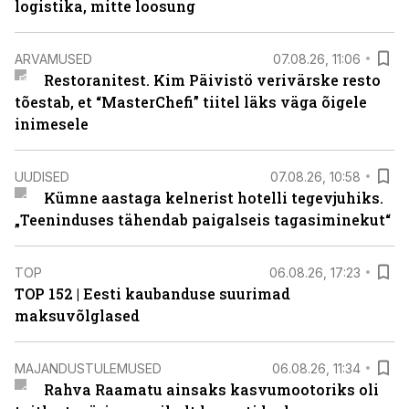
logistika, mitte loosung
ARVAMUSED
07.08.26, 11:06
Restoranitest. Kim Päivistö verivärske resto
tõestab, et “MasterChefi” tiitel läks väga õigele
inimesele
UUDISED
07.08.26, 10:58
Kümne aastaga kelnerist hotelli tegevjuhiks.
„Teeninduses tähendab paigalseis tagasiminekut“
TOP
06.08.26, 17:23
TOP 152 | Eesti kaubanduse suurimad
maksuvõlglased
MAJANDUSTULEMUSED
06.08.26, 11:34
Rahva Raamatu ainsaks kasvumootoriks oli