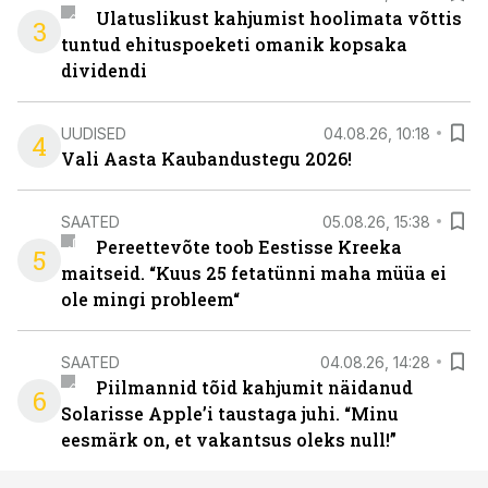
Ulatuslikust kahjumist hoolimata võttis
3
tuntud ehituspoeketi omanik kopsaka
dividendi
UUDISED
04.08.26, 10:18
4
Vali Aasta Kaubandustegu 2026!
SAATED
05.08.26, 15:38
Pereettevõte toob Eestisse Kreeka
5
maitseid. “Kuus 25 fetatünni maha müüa ei
ole mingi probleem“
SAATED
04.08.26, 14:28
Piilmannid tõid kahjumit näidanud
6
Solarisse Apple’i taustaga juhi. “Minu
eesmärk on, et vakantsus oleks null!”