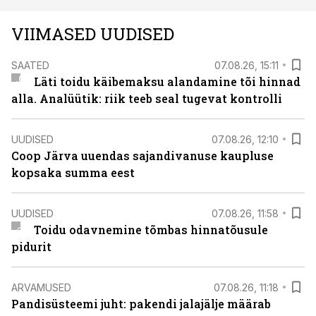
VIIMASED UUDISED
SAATED
07.08.26, 15:11
Läti toidu käibemaksu alandamine tõi hinnad
alla. Analüütik: riik teeb seal tugevat kontrolli
UUDISED
07.08.26, 12:10
Coop Järva uuendas sajandivanuse kaupluse
kopsaka summa eest
UUDISED
07.08.26, 11:58
Toidu odavnemine tõmbas hinnatõusule
pidurit
ARVAMUSED
07.08.26, 11:18
Pandisüsteemi juht: pakendi jalajälje määrab