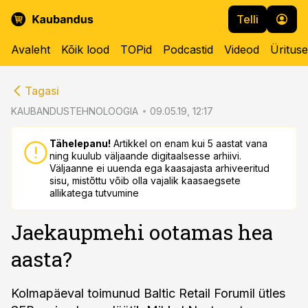
Telli
Avaleht
Kõik lood
TOPid
Podcastid
Videod
Üritus
cebook
cebook
Tagasi
Twitter)
Twitter)
KAUBANDUSTEHNOLOOGIA
09.05.19, 12:17
kedIn
kedIn
Tähelepanu!
Artikkel on enam kui 5 aastat vana
ning kuulub väljaande digitaalsesse arhiivi.
ail
ail
Väljaanne ei uuenda ega kaasajasta arhiveeritud
sisu, mistõttu võib olla vajalik kaasaegsete
k
k
allikatega tutvumine
Jaekaupmehi ootamas hea
aasta?
Kolmapäeval toimunud Baltic Retail Forumil ütles