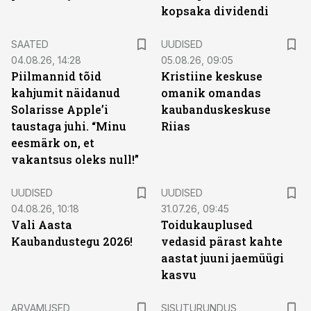
kopsaka dividendi
SAATED
UUDISED
04.08.26, 14:28
05.08.26, 09:05
Piilmannid tõid
Kristiine keskuse
kahjumit näidanud
omanik omandas
Solarisse Apple’i
kaubanduskeskuse
taustaga juhi. “Minu
Riias
eesmärk on, et
vakantsus oleks null!”
UUDISED
UUDISED
04.08.26, 10:18
31.07.26, 09:45
Vali Aasta
Toidukauplused
Kaubandustegu 2026!
vedasid pärast kahte
aastat juuni jaemüügi
kasvu
ST
ARVAMUSED
SISUTURUNDUS