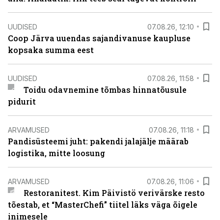
UUDISED
07.08.26, 12:10
Coop Järva uuendas sajandivanuse kaupluse
kopsaka summa eest
UUDISED
07.08.26, 11:58
Toidu odavnemine tõmbas hinnatõusule
pidurit
ARVAMUSED
07.08.26, 11:18
Pandisüsteemi juht: pakendi jalajälje määrab
logistika, mitte loosung
ARVAMUSED
07.08.26, 11:06
Restoranitest. Kim Päivistö verivärske resto
tõestab, et “MasterChefi” tiitel läks väga õigele
inimesele