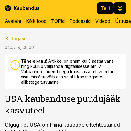
Telli
Avaleht
Kõik lood
TOPid
Podcastid
Videod
Üritus
cebook
cebook
Tagasi
Twitter)
Twitter)
04.07.19, 08:00
kedIn
kedIn
Tähelepanu!
Artikkel on enam kui 5 aastat vana
ning kuulub väljaande digitaalsesse arhiivi.
ail
ail
Väljaanne ei uuenda ega kaasajasta arhiveeritud
sisu, mistõttu võib olla vajalik kaasaegsete
k
k
allikatega tutvumine
USA kaubanduse puudujääk
kasvuteel
Olgugi, et USA on Hiina kaupadele kehtestanud