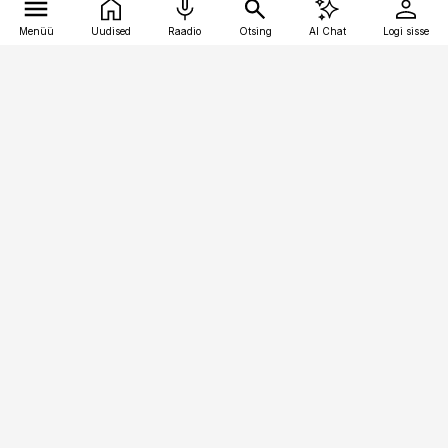
Menüü
Uudised
Raadio
Otsing
AI Chat
Logi sisse
Vana-Lõuna 39/1, 19094 Tallinn
(+372) 667 0111
kaubandus@kaubandus.ee
Telli
Reklaam
Firmast
Sisu kasutamisõigused
Ajakirjaniku
eetikakoodeks
Üldtingimused
Privaatsustingimused
Küpsiste poliitika
KKK
Eesti Meediaettevõtete
Eelistuste haldamine
Liit