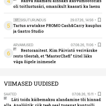
4
Rahva Raamatu ainsaks kasvumootoriks
oli toitlustusäri, omanikult kaasati ka laenu
SISUTURUNDUS
29.07.26, 14:56
ST
5
Tartus avatakse PROMO Cash&Carry kauplus
ja Gastro Studio
ARVAMUSED
07.08.26, 11:06
Restoranitest. Kim Päivistö verivärske
6
resto tõestab, et “MasterChefi” tiitel läks
väga õigele inimesele
VIIMASED UUDISED
SAATED
07.08.26, 15:11
Läti toidu käibemaksu alandamine tõi hinnad
alla. Analüütik: riik teeb seal tugevat kontrolli