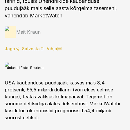
tariifid, tõusis Ühendriikide kaubanduse
puudujääk mais selle aasta kõrgeima tasemeni,
vahendab MarketWatch.
Mait Kraun
Jaga
Salvesta
Vihja
Tankerid.
Foto:
Reuters
USA kaubanduse puudujääk kasvas mais 8,4
protsenti, 55,5 miljardi dollarini (võrreldes eelmise
kuuga), teatas valitsus kolmapäeval. Tegemist on
suurima defitsiidiga alates detsembrist. MarketWatchi
küsitletud ökonomistid prognoosisid 54,4 miljardi
suurust defitsiiti.