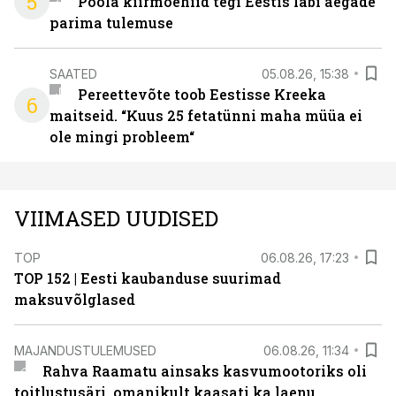
5
Poola kiirmoehiid tegi Eestis läbi aegade
parima tulemuse
SAATED
05.08.26, 15:38
Pereettevõte toob Eestisse Kreeka
6
maitseid. “Kuus 25 fetatünni maha müüa ei
ole mingi probleem“
VIIMASED UUDISED
TOP
06.08.26, 17:23
TOP 152 | Eesti kaubanduse suurimad
maksuvõlglased
MAJANDUSTULEMUSED
06.08.26, 11:34
Rahva Raamatu ainsaks kasvumootoriks oli
toitlustusäri, omanikult kaasati ka laenu