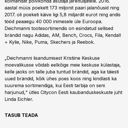
kolmandat põlvkonda asutaja järeltulijatele. 2016.
aastal müüs poekett 173 miljonit paari jalanõusid ning
2017. oli poeketi käive ligi 5,8 miljardit eurot ning andis
tööd peaaegu 40 000 inimesele üle Euroopa.
Deichmanni tootesortimendis on esindatud sellised
brändid nagu Adidas, AM, Bench, Crocs, Fila, Kendall
+ Kylie, Nike, Puma, Skechers ja Reebok.
„Deichmanni lisandumisest Kristiine Keskuse
moevalikusse võidab eelkõige meie keskuse külastaja,
kelle jaoks on talle juba tuntud brändid, aga ka täiesti
uued brändid, kõik ühes poes koos ning kindlasti ka
suurema sortimendiga, kui Eesti tarbija on seni
harjunud,“ ütles Citycon Eesti kaubanduskeskuste juht
Linda Eichler.
TASUB TEADA