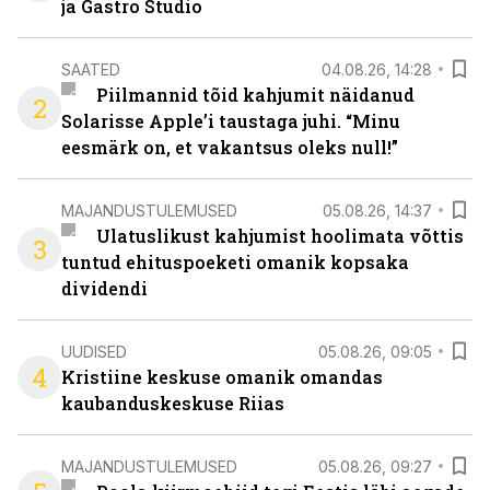
ja Gastro Studio
SAATED
04.08.26, 14:28
Piilmannid tõid kahjumit näidanud
2
Solarisse Apple’i taustaga juhi. “Minu
eesmärk on, et vakantsus oleks null!”
MAJANDUSTULEMUSED
05.08.26, 14:37
Ulatuslikust kahjumist hoolimata võttis
3
tuntud ehituspoeketi omanik kopsaka
dividendi
UUDISED
05.08.26, 09:05
4
Kristiine keskuse omanik omandas
kaubanduskeskuse Riias
MAJANDUSTULEMUSED
05.08.26, 09:27