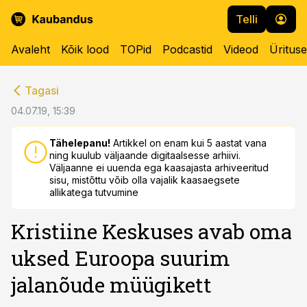
Telli
Avaleht
Kõik lood
TOPid
Podcastid
Videod
Üritus
cebook
cebook
Tagasi
Twitter)
Twitter)
04.07.19, 15:39
kedIn
kedIn
Tähelepanu!
Artikkel on enam kui 5 aastat vana
ning kuulub väljaande digitaalsesse arhiivi.
ail
ail
Väljaanne ei uuenda ega kaasajasta arhiveeritud
sisu, mistõttu võib olla vajalik kaasaegsete
k
k
allikatega tutvumine
Kristiine Keskuses avab oma
uksed Euroopa suurim
jalanõude müügikett