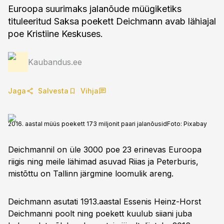
Euroopa suurimaks jalanõude müügiketiks
tituleeritud Saksa poekett Deichmann avab lähiajal
poe Kristiine Keskuses.
Kaubandus.ee
Jaga
Salvesta
Vihja
2016. aastal müüs poekett 173 miljonit paari jalanõusid
Foto:
Pixabay
Deichmannil on üle 3000 poe 23 erinevas Euroopa
riigis ning meile lähimad asuvad Riias ja Peterburis,
mistõttu on Tallinn järgmine loomulik areng.
Deichmann asutati 1913.aastal Essenis Heinz-Horst
Deichmanni poolt ning poekett kuulub siiani juba