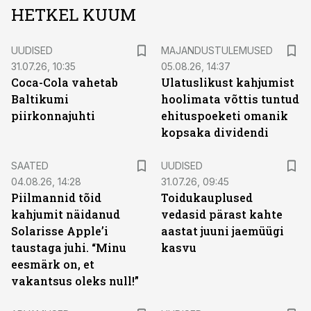
HETKEL KUUM
UUDISED
MAJANDUSTULEMUSED
31.07.26, 10:35
05.08.26, 14:37
Coca-Cola vahetab
Ulatuslikust kahjumist
Baltikumi
hoolimata võttis tuntud
piirkonnajuhti
ehituspoeketi omanik
kopsaka dividendi
SAATED
UUDISED
04.08.26, 14:28
31.07.26, 09:45
Piilmannid tõid
Toidukauplused
kahjumit näidanud
vedasid pärast kahte
Solarisse Apple’i
aastat juuni jaemüügi
taustaga juhi. “Minu
kasvu
eesmärk on, et
vakantsus oleks null!”