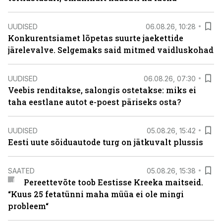
UUDISED
06.08.26, 10:28
Konkurentsiamet lõpetas suurte jaekettide
järelevalve. Selgemaks said mitmed vaidluskohad
UUDISED
06.08.26, 07:30
Veebis renditakse, salongis ostetakse: miks ei
taha eestlane autot e-poest päriseks osta?
UUDISED
05.08.26, 15:42
Eesti uute sõiduautode turg on jätkuvalt plussis
SAATED
05.08.26, 15:38
Pereettevõte toob Eestisse Kreeka maitseid.
“Kuus 25 fetatünni maha müüa ei ole mingi
probleem“