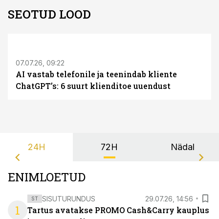
SEOTUD LOOD
ST
07.07.26, 09:22
AI vastab telefonile ja teenindab kliente
ChatGPT’s: 6 suurt klienditoe uuendust
24H
72H
Nädal
ENIMLOETUD
SISUTURUNDUS
29.07.26, 14:56
ST
1
Tartus avatakse PROMO Cash&Carry kauplus