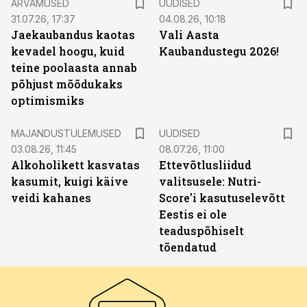
ARVAMUSED
UUDISED
31.07.26, 17:37
04.08.26, 10:18
Jaekaubandus kaotas
Vali Aasta
kevadel hoogu, kuid
Kaubandustegu 2026!
teine poolaasta annab
põhjust mõõdukaks
optimismiks
MAJANDUSTULEMUSED
UUDISED
03.08.26, 11:45
08.07.26, 11:00
Alkoholikett kasvatas
Ettevõtlusliidud
kasumit, kuigi käive
valitsusele: Nutri-
veidi kahanes
Score'i kasutuselevõtt
Eestis ei ole
teaduspõhiselt
tõendatud