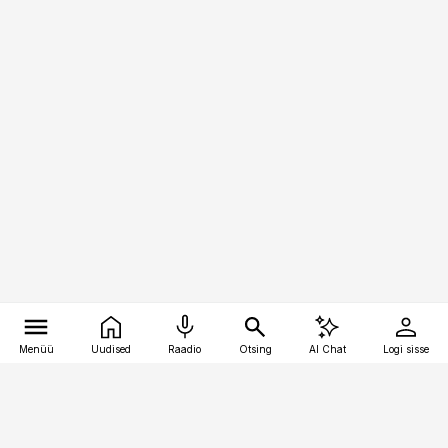
Menüü
Uudised
Raadio
Otsing
AI Chat
Logi sisse
Vana-Lõuna 39/1, 19094 Tallinn