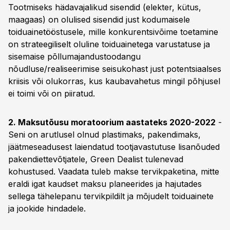
Tootmiseks hädavajalikud sisendid (elekter, kütus,
maagaas) on olulised sisendid just kodumaisele
toiduainetööstusele, mille konkurentsivõime toetamine
on strateegiliselt oluline toiduainetega varustatuse ja
sisemaise põllumajandustoodangu
nõudluse/realiseerimise seisukohast just potentsiaalses
kriisis või olukorras, kus kaubavahetus mingil põhjusel
ei toimi või on piiratud.
2. Maksutõusu moratoorium aastateks 2020-2022
-
Seni on arutlusel olnud plastimaks, pakendimaks,
jäätmeseadusest laiendatud tootjavastutuse lisanõuded
pakendiettevõtjatele, Green Dealist tulenevad
kohustused. Vaadata tuleb makse tervikpaketina, mitte
eraldi igat kaudset maksu planeerides ja hajutades
sellega tähelepanu tervikpildilt ja mõjudelt toiduainete
ja jookide hindadele.