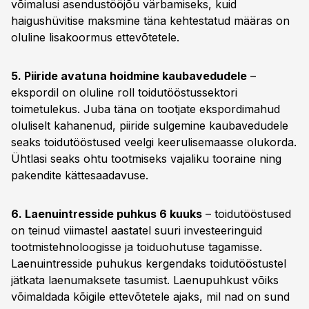
võimalusi asendustööjõu värbamiseks, kuid
haigushüvitise maksmine täna kehtestatud määras on
oluline lisakoormus ettevõtetele.
5. Piiride avatuna hoidmine kaubavedudele
–
ekspordil on oluline roll toidutööstussektori
toimetulekus. Juba täna on tootjate ekspordimahud
oluliselt kahanenud, piiride sulgemine kaubavedudele
seaks toidutööstused veelgi keerulisemaasse olukorda.
Ühtlasi seaks ohtu tootmiseks vajaliku tooraine ning
pakendite kättesaadavuse.
6. Laenuintresside puhkus 6 kuuks
– toidutööstused
on teinud viimastel aastatel suuri investeeringuid
tootmistehnoloogisse ja toiduohutuse tagamisse.
Laenuintresside puhukus kergendaks toidutööstustel
jätkata laenumaksete tasumist. Laenupuhkust võiks
võimaldada kõigile ettevõtetele ajaks, mil nad on sund