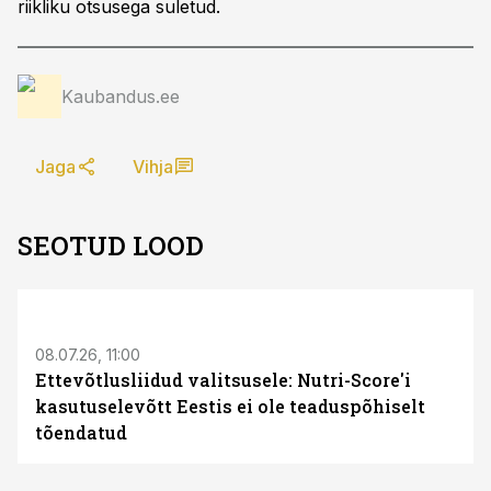
riikliku otsusega suletud.
Kaubandus.ee
Jaga
Vihja
SEOTUD LOOD
08.07.26, 11:00
Ettevõtlusliidud valitsusele: Nutri-Score'i
kasutuselevõtt Eestis ei ole teaduspõhiselt
tõendatud