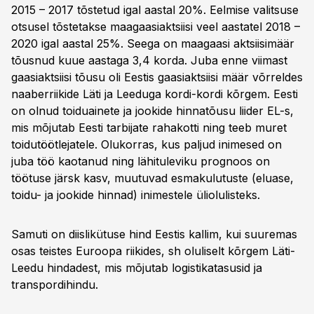
2015 – 2017 tõstetud igal aastal 20%. Eelmise valitsuse
otsusel tõstetakse maagaasiaktsiisi veel aastatel 2018 –
2020 igal aastal 25%. Seega on maagaasi aktsiisimäär
tõusnud kuue aastaga 3,4 korda. Juba enne viimast
gaasiaktsiisi tõusu oli Eestis gaasiaktsiisi määr võrreldes
naaberriikide Läti ja Leeduga kordi-kordi kõrgem. Eesti
on olnud toiduainete ja jookide hinnatõusu liider EL-s,
mis mõjutab Eesti tarbijate rahakotti ning teeb muret
toidutöötlejatele. Olukorras, kus paljud inimesed on
juba töö kaotanud ning lähituleviku prognoos on
töötuse järsk kasv, muutuvad esmakulutuste (eluase,
toidu- ja jookide hinnad) inimestele üliolulisteks.
Samuti on diislikütuse hind Eestis kallim, kui suuremas
osas teistes Euroopa riikides, sh oluliselt kõrgem Läti-
Leedu hindadest, mis mõjutab logistikatasusid ja
transpordihindu.