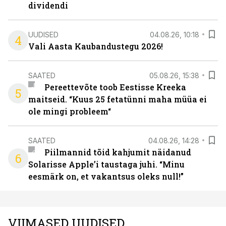
dividendi
UUDISED
04.08.26, 10:18
4
Vali Aasta Kaubandustegu 2026!
SAATED
05.08.26, 15:38
Pereettevõte toob Eestisse Kreeka
5
maitseid. “Kuus 25 fetatünni maha müüa ei
ole mingi probleem“
SAATED
04.08.26, 14:28
Piilmannid tõid kahjumit näidanud
6
Solarisse Apple’i taustaga juhi. “Minu
eesmärk on, et vakantsus oleks null!”
VIIMASED UUDISED