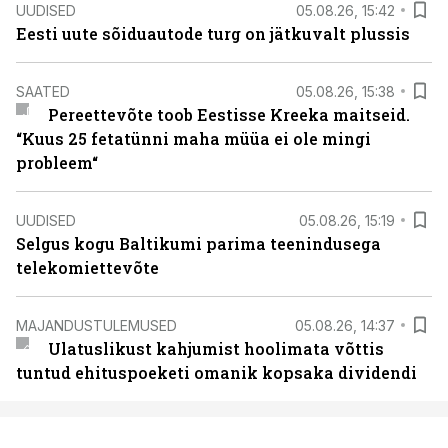
UUDISED
05.08.26, 15:42
Eesti uute sõiduautode turg on jätkuvalt plussis
SAATED
05.08.26, 15:38
Pereettevõte toob Eestisse Kreeka maitseid.
“Kuus 25 fetatünni maha müüa ei ole mingi
probleem“
UUDISED
05.08.26, 15:19
Selgus kogu Baltikumi parima teenindusega
telekomiettevõte
MAJANDUSTULEMUSED
05.08.26, 14:37
Ulatuslikust kahjumist hoolimata võttis
tuntud ehituspoeketi omanik kopsaka dividendi