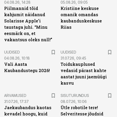
04.08.26, 14:28
05.08.26, 09:05
Piilmannid tõid
Kristiine keskuse
kahjumit näidanud
omanik omandas
Solarisse Apple’i
kaubanduskeskuse
taustaga juhi. “Minu
Riias
eesmärk on, et
vakantsus oleks null!”
UUDISED
UUDISED
04.08.26, 10:18
31.07.26, 09:45
Vali Aasta
Toidukauplused
Kaubandustegu 2026!
vedasid pärast kahte
aastat juuni jaemüügi
kasvu
ST
ARVAMUSED
SISUTURUNDUS
31.07.26, 17:37
08.07.26, 10:06
Jaekaubandus kaotas
Ütle robotile tere!
kevadel hoogu, kuid
Selveritesse jõudsid