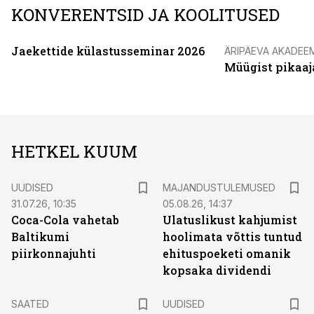
KONVERENTSID JA KOOLITUSED
Jaekettide külastusseminar 2026
ÄRIPÄEVA AKADEE
Müügist pikaaj
HETKEL KUUM
UUDISED
MAJANDUSTULEMUSED
31.07.26, 10:35
05.08.26, 14:37
Coca-Cola vahetab
Ulatuslikust kahjumist
Baltikumi
hoolimata võttis tuntud
piirkonnajuhti
ehituspoeketi omanik
kopsaka dividendi
SAATED
UUDISED