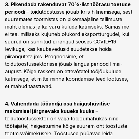
3. Pikendada rakenduvat 70%-list töötasu toetuse
perioodi
– toidutööstusse jõuab kriis hilinemisega, sest
suuremates tootmistes on pikemaajaline tellimuste
maht olemas ja ka varu kulude katmiseks. Samas me
ei tea, milliseks kujuneb olukord eksportturgudel, kui
suured on sunnitud piirangud seoses COVID-19
levikuga, kas kaubavedusid suudetakse hoida
piiranguteta jms. Prognoosime, et
toidutööstussektorisse jõuab langus perioodil mai-
august. Kõige raskem on ettevõtetel tööjõukulude
katmisega, et mitte minna koondamise teed lootuses,
et mahud taastuvad.
4. Vähendada tööandja osa haigushüvitise
maksmisel järgnevaks kuueks kuuks
–
toidutööstussektor on väga tööjõumahukas ning
töötaja(te) haigestumine kõige suurem oht tööstuste
tootmisvõimekusele. Tööstused püüavad leida