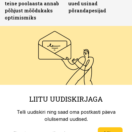
teine poolaasta annab
uued usinad
põhjust mõõdukaks
põrandapesijad
optimismiks
LIITU UUDISKIRJAGA
Telli uudiskiri ning saad oma postkasti päeva
olulisemad uudised.