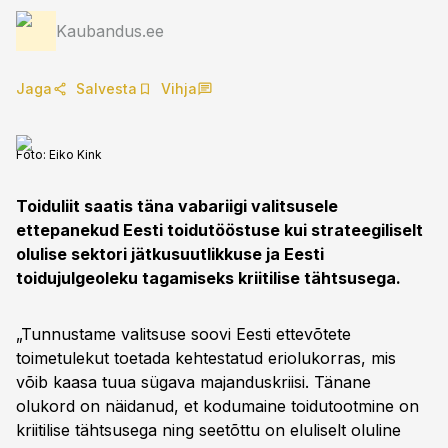
Kaubandus.ee
Jaga
Salvesta
Vihja
Foto:
Eiko Kink
Toiduliit saatis täna vabariigi valitsusele
ettepanekud Eesti toidutööstuse kui strateegiliselt
olulise sektori jätkusuutlikkuse ja Eesti
toidujulgeoleku tagamiseks kriitilise tähtsusega.
„Tunnustame valitsuse soovi Eesti ettevõtete
toimetulekut toetada kehtestatud eriolukorras, mis
võib kaasa tuua sügava majanduskriisi. Tänane
olukord on näidanud, et kodumaine toidutootmine on
kriitilise tähtsusega ning seetõttu on eluliselt oluline