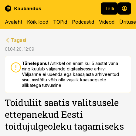
Telli
Avaleht
Kõik lood
TOPid
Podcastid
Videod
Üritus
cebook
cebook
Tagasi
Twitter)
Twitter)
01.04.20, 12:09
kedIn
kedIn
Tähelepanu!
Artikkel on enam kui 5 aastat vana
ning kuulub väljaande digitaalsesse arhiivi.
ail
ail
Väljaanne ei uuenda ega kaasajasta arhiveeritud
sisu, mistõttu võib olla vajalik kaasaegsete
k
k
allikatega tutvumine
Toiduliit saatis valitsusele
ettepanekud Eesti
toidujulgeoleku tagamiseks