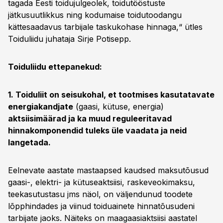
tagada Eesti toidujulgeolek, toidutööstuste
jätkusuutlikkus ning kodumaise toidutoodangu
kättesaadavus tarbijale taskukohase hinnaga,“ ütles
Toiduliidu juhataja Sirje Potisepp.
Toiduliidu ettepanekud:
1. Toiduliit on seisukohal, et tootmises kasutatavate
energiakandjate
(gaasi, kütuse, energia)
aktsiisimäärad ja ka muud reguleeritavad
hinnakomponendid tuleks üle vaadata ja neid
langetada.
Eelnevate aastate mastaapsed kaudsed maksutõusud
gaasi-, elektri- ja kütuseaktsiisi, raskeveokimaksu,
teekasutustasu jms näol, on väljendunud toodete
lõpphindades ja viinud toiduainete hinnatõusudeni
tarbijate jaoks. Näiteks on maagaasiaktsiisi aastatel