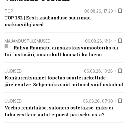
TOP
06.08.26, 17:23
TOP 152 | Eesti kaubanduse suurimad
maksuvõlglased
MAJANDUSTULEMUSED
06.08.26, 11:34
Rahva Raamatu ainsaks kasvumootoriks oli
toitlustusäri, omanikult kaasati ka laenu
UUDISED
06.08.26, 10:28
Konkurentsiamet lõpetas suurte jaekettide
järelevalve. Selgemaks said mitmed vaidluskohad
UUDISED
06.08.26, 07:30
Veebis renditakse, salongis ostetakse: miks ei
taha eestlane autot e-poest päriseks osta?