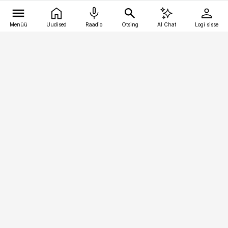
Menüü
Uudised
Raadio
Otsing
AI Chat
Logi sisse
Vana-Lõuna 39/1, 19094 Tallinn
(+372) 667 0111
kaubandus@kaubandus.ee
Telli
Reklaam
Firmast
Sisu kasutamisõigused
Ajakirjaniku
eetikakoodeks
Üldtingimused
Privaatsustingimused
Küpsiste poliitika
KKK
Eesti Meediaettevõtete
Eelistuste haldamine