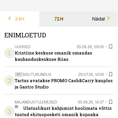
24H
72H
Nädal
ENIMLOETUD
UUDISED
05.08.26, 09:05
1
Kristiine keskuse omanik omandas
kaubanduskeskuse Riias
SISUTURUNDUS
29.07.26, 14:56
ST
2
Tartus avatakse PROMO Cash&Carry kauplus
ja Gastro Studio
MAJANDUSTULEMUSED
05.08.26, 14:37
Ulatuslikust kahjumist hoolimata võttis
3
tuntud ehituspoeketi omanik kopsaka