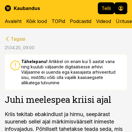
Telli
Avaleht
Kõik lood
TOPid
Podcastid
Videod
Üritus
cebook
Tagasi
Twitter)
21.04.20, 09:00
kedIn
Tähelepanu!
Artikkel on enam kui 5 aastat vana
ning kuulub väljaande digitaalsesse arhiivi.
ail
Väljaanne ei uuenda ega kaasajasta arhiveeritud
sisu, mistõttu võib olla vajalik kaasaegsete
k
allikatega tutvumine
Juhi meelespea kriisi ajal
Kriis tekitab ebakindlust ja hirmu, seepärast
suureneb sellel ajal märkimisväärselt inimeste
infovajadus. Põhiliselt tahetakse teada seda, mis