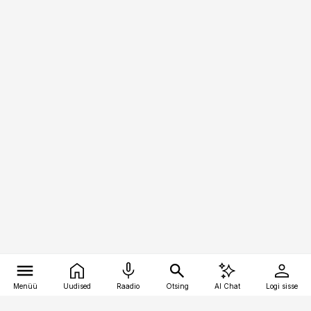
Menüü
Uudised
Raadio
Otsing
AI Chat
Logi sisse