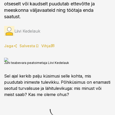
otseselt või kaudselt puudutab ettevõtte ja
meeskonna väljavaateid ning töötaja enda
saatust.
Liivi Kedelauk
Jaga
Salvesta
Vihja
Juhi teabevara peatoimetaja Liivi Kedelauk
Sel ajal kerkib palju küsimusi selle kohta, mis
puudutab inimeste tulevikku. Põhiküsimus on enamasti
seotud turvalisuse ja lähitulevikuga: mis minust või
meist saab? Kas me oleme ohus?