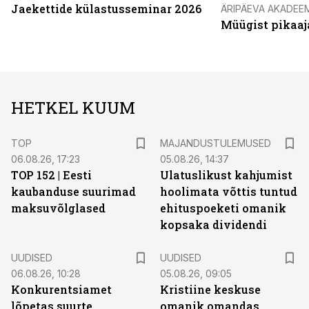
Jaekettide külastusseminar 2026
ÄRIPÄEVA AKADEE
Müügist pikaaj
HETKEL KUUM
TOP
MAJANDUSTULEMUSED
06.08.26, 17:23
05.08.26, 14:37
TOP 152 | Eesti
Ulatuslikust kahjumist
kaubanduse suurimad
hoolimata võttis tuntud
maksuvõlglased
ehituspoeketi omanik
kopsaka dividendi
UUDISED
UUDISED
06.08.26, 10:28
05.08.26, 09:05
Konkurentsiamet
Kristiine keskuse
lõpetas suurte
omanik omandas