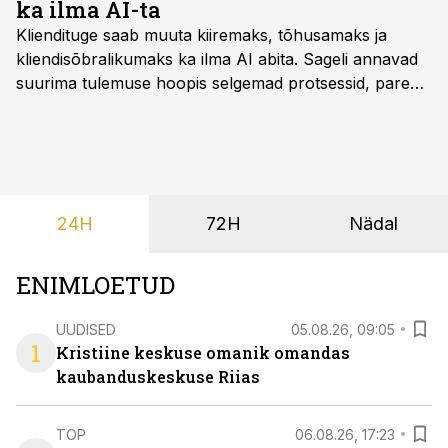
ka ilma AI-ta
Kliendituge saab muuta kiiremaks, tõhusamaks ja
kliendisõbralikumaks ka ilma AI abita. Sageli annavad
suurima tulemuse hoopis selgemad protsessid, parem
iseteenindus, nutikad automatiseerimised ja õigel ajal
jagatud info.
24H
72H
Nädal
ENIMLOETUD
UUDISED
05.08.26, 09:05
1
Kristiine keskuse omanik omandas
kaubanduskeskuse Riias
TOP
06.08.26, 17:23