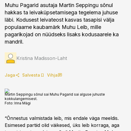
Muhu Pagarid asutaja Martin Seppingu sõnul
hakkas ta leivaküpsetamisega tegelema juhuse
läbi. Kodusest leivateost kasvas tasapisi välja
populaarne kaubamärk Muhu Leib, mille
pagarikojad on nüüdseks lisaks kodusaarele ka
mandril.
Kristina Madisson-Laht
Jaga
Salvesta
Vihja
Martin Seppingu sõnul sai Muhu Pagarid sai alguse juhuste
kokkulangemisest.
Foto:
Irina Mägi
“Õnnestus valmistada leib, mis endale väga meeldis.
Esimesed partiid olid väikesed, üks leib korraga, aga