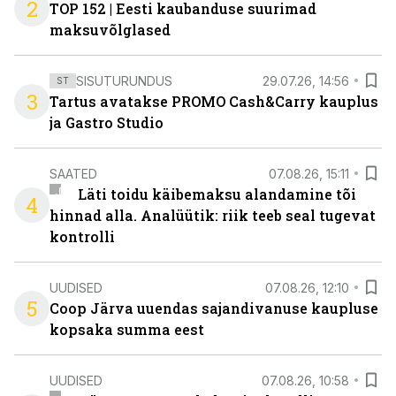
2
TOP 152 | Eesti kaubanduse suurimad
maksuvõlglased
SISUTURUNDUS
29.07.26, 14:56
ST
3
Tartus avatakse PROMO Cash&Carry kauplus
ja Gastro Studio
SAATED
07.08.26, 15:11
Läti toidu käibemaksu alandamine tõi
4
hinnad alla. Analüütik: riik teeb seal tugevat
kontrolli
UUDISED
07.08.26, 12:10
5
Coop Järva uuendas sajandivanuse kaupluse
kopsaka summa eest
UUDISED
07.08.26, 10:58