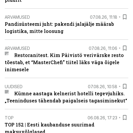
ARVAMUSED
07.08.26, 11:18
Pandisüsteemi juht: pakendi jalajälje määrab
logistika, mitte loosung
ARVAMUSED
07.08.26, 11:06
Restoranitest. Kim Päivistö verivärske resto
tõestab, et “MasterChefi” tiitel läks väga õigele
inimesele
UUDISED
07.08.26, 10:58
Kümne aastaga kelnerist hotelli tegevjuhiks.
„Teeninduses tähendab paigalseis tagasiminekut“
TOP
06.08.26, 17:23
TOP 152 | Eesti kaubanduse suurimad
maksuvõlglased