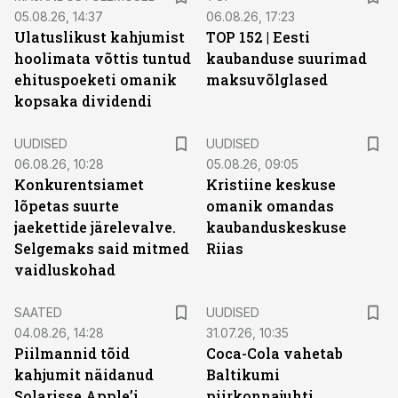
05.08.26, 14:37
06.08.26, 17:23
Ulatuslikust kahjumist
TOP 152 | Eesti
hoolimata võttis tuntud
kaubanduse suurimad
ehituspoeketi omanik
maksuvõlglased
kopsaka dividendi
UUDISED
UUDISED
06.08.26, 10:28
05.08.26, 09:05
Konkurentsiamet
Kristiine keskuse
lõpetas suurte
omanik omandas
jaekettide järelevalve.
kaubanduskeskuse
Selgemaks said mitmed
Riias
vaidluskohad
SAATED
UUDISED
04.08.26, 14:28
31.07.26, 10:35
Piilmannid tõid
Coca-Cola vahetab
kahjumit näidanud
Baltikumi
Solarisse Apple’i
piirkonnajuhti