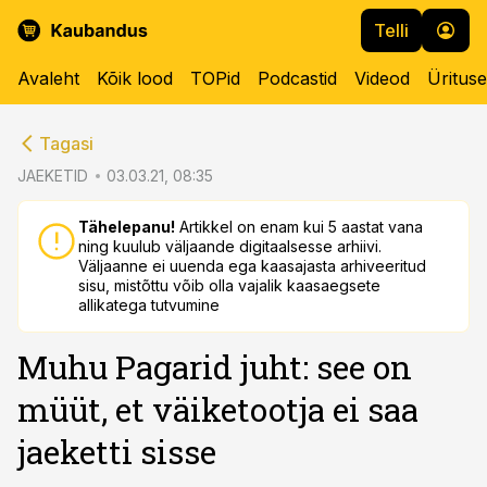
Telli
Avaleht
Kõik lood
TOPid
Podcastid
Videod
Üritus
cebook
Tagasi
Twitter)
JAEKETID
03.03.21, 08:35
kedIn
Tähelepanu!
Artikkel on enam kui 5 aastat vana
ning kuulub väljaande digitaalsesse arhiivi.
ail
Väljaanne ei uuenda ega kaasajasta arhiveeritud
sisu, mistõttu võib olla vajalik kaasaegsete
k
allikatega tutvumine
Muhu Pagarid juht: see on
müüt, et väiketootja ei saa
jaeketti sisse