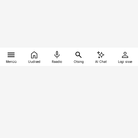
Menüü
Uudised
Raadio
Otsing
AI Chat
Logi sisse
Vana-Lõuna 39/1, 19094 Tallinn
(+372) 667 0111
kaubandus@kaubandus.ee
Telli
Reklaam
Firmast