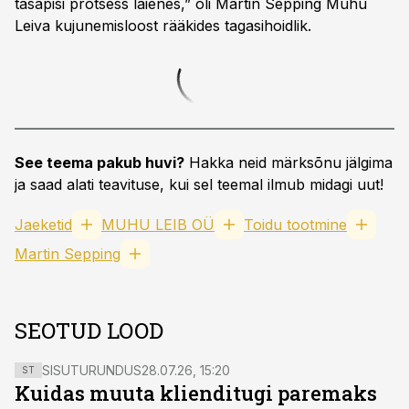
tasapisi protsess laienes,” oli Martin Sepping Muhu
Leiva kujunemisloost rääkides tagasihoidlik.
See teema pakub huvi?
Hakka neid märksõnu jälgima
ja saad alati teavituse, kui sel teemal ilmub midagi uut!
Jaeketid
MUHU LEIB OÜ
Toidu tootmine
Martin Sepping
SEOTUD LOOD
SISUTURUNDUS
28.07.26, 15:20
ST
Kuidas muuta klienditugi paremaks