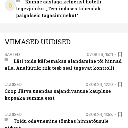
Kümne aastaga kelnerist hotelli
6
tegevjuhiks. „Teeninduses tähendab
paigalseis tagasiminekut“
VIIMASED UUDISED
SAATED
07.08.26, 15:11
Läti toidu käibemaksu alandamine tõi hinnad
alla. Analüütik: riik teeb seal tugevat kontrolli
UUDISED
07.08.26, 12:10
Coop Järva uuendas sajandivanuse kaupluse
kopsaka summa eest
UUDISED
07.08.26, 11:58
Toidu odavnemine tõmbas hinnatõusule
pidurit