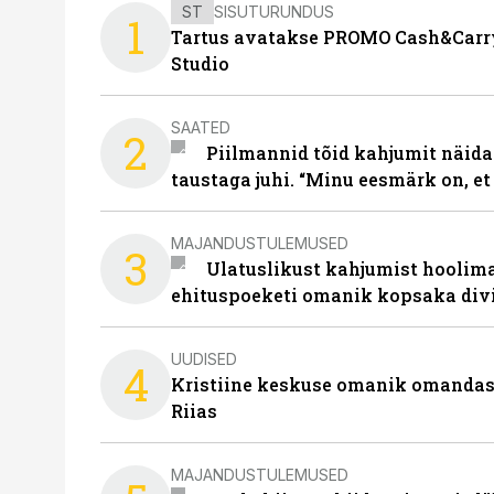
ST
SISUTURUNDUS
1
Tartus avatakse PROMO Cash&Carry
Studio
SAATED
2
Piilmannid tõid kahjumit näida
taustaga juhi. “Minu eesmärk on, et
MAJANDUSTULEMUSED
3
Ulatuslikust kahjumist hoolima
ehituspoeketi omanik kopsaka div
UUDISED
4
Kristiine keskuse omanik omanda
Riias
MAJANDUSTULEMUSED