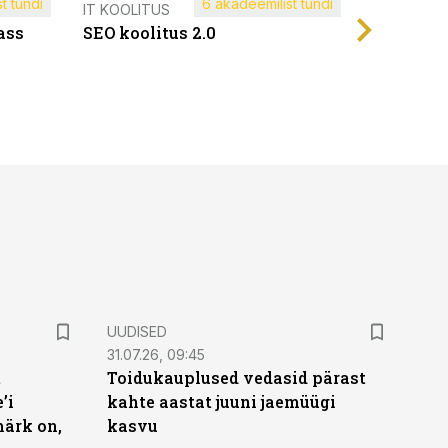
t tundi
6 akadeemilist tundi
Müügijuh
IT KOOLITUS
ass
SEO koolitus 2.0
UUDISED
31.07.26, 09:45
t
Toidukauplused vedasid pärast
’i
kahte aastat juuni jaemüügi
märk on,
kasvu