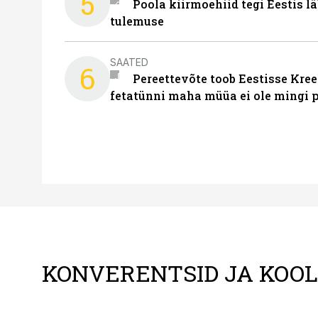
5
Poola kiirmoehiid tegi Eestis l
tulemuse
SAATED
6
Pereettevõte toob Eestisse Kree
fetatünni maha müüa ei ole mingi 
KONVERENTSID JA KOO