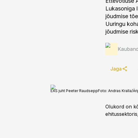
Ettevõtluse 
Lukasoniga l
jõudmise tõe
Uuringu koha
jõudmise ris
Kauband
Jaga
EAS juht Peeter Raudsepp
Foto:
Andras Kralla/Är
Olukord on kõ
ehitussektori