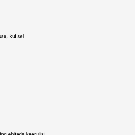
se, kui sel
ing ehitada keerulisi