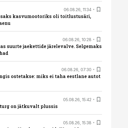
06.08.26, 11:34
aks kasvumootoriks oli toitlustusäri,
laenu
06.08.26, 10:28
s suurte jaekettide järelevalve. Selgemaks
ohad
06.08.26, 07:30
ngis ostetakse: miks ei taha eestlane autot
05.08.26, 15:42
turg on jätkuvalt plussis
05.08.26, 15:38