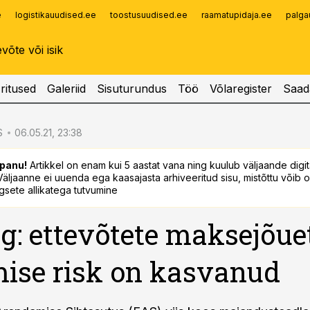
e
logistikauudised.ee
toostusuudised.ee
raamatupidaja.ee
palga
Infopank
Radar
ritused
Galeriid
Sisuturundus
Töö
Võlaregister
Saad
S
06.05.21, 23:38
panu!
Artikkel on enam kui 5 aastat vana ning kuulub väljaande digi
. Väljaanne ei uuenda ega kaasajasta arhiveeritud sisu, mistõttu võib ol
sete allikatega tutvumine
g: ettevõtete maksejõue
ise risk on kasvanud