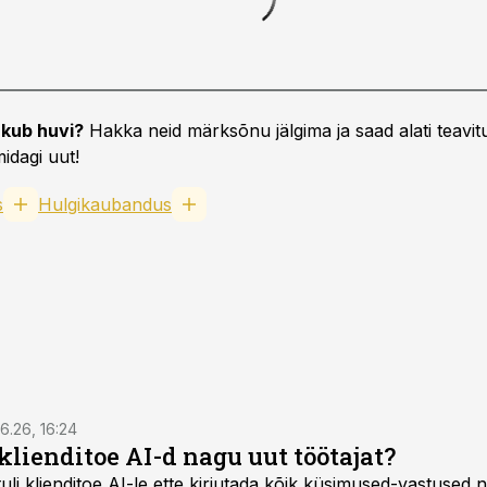
kub huvi?
Hakka neid märksõnu jälgima ja saad alati teavitu
idagi uut!
s
Hulgikaubandus
6.26, 16:24
klienditoe AI-d nagu uut töötajat?
uli klienditoe AI-le ette kirjutada kõik küsimused-vastused n