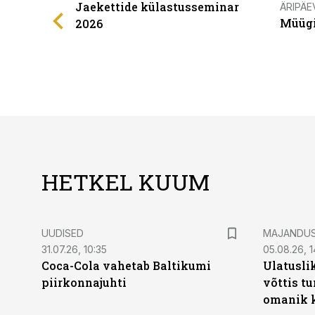
Jaekettide külastusseminar
ÄRIPÄE
Müügi
2026
HETKEL KUUM
UUDISED
MAJANDU
31.07.26, 10:35
05.08.26, 1
Coca-Cola vahetab Baltikumi
Ulatusli
piirkonnajuhti
võttis t
omanik k