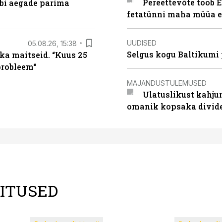
Pereettevõte toob E
äbi aegade parima
fetatünni maha müüa ei
UUDISED
05.08.26, 15:38
Selgus kogu Baltikumi
ka maitseid. “Kuus 25
probleem“
MAJANDUSTULEMUSED
Ulatuslikust kahju
omanik kopsaka divid
LITUSED