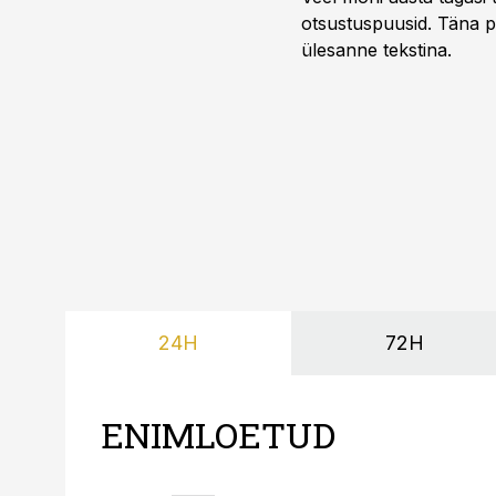
otsustuspuusid. Täna pii
ülesanne tekstina.
24H
72H
ENIMLOETUD