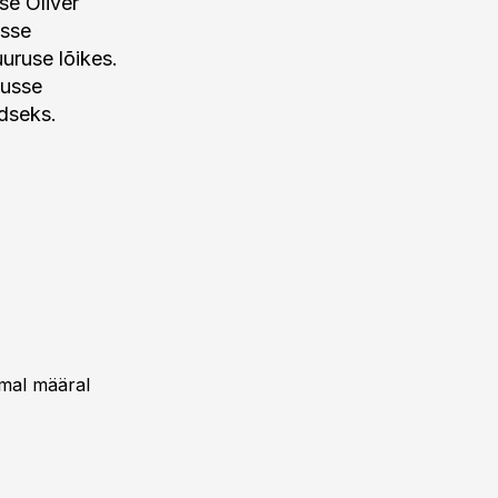
se Oliver
usse
uruse lõikes.
tusse
rdseks.
emal määral