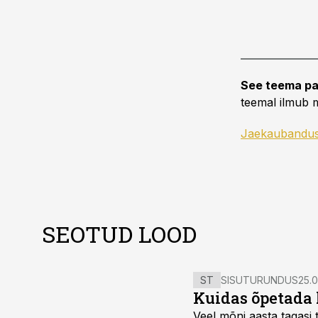
See teema pa
teemal ilmub m
Jaekaubandu
SEOTUD LOOD
ST
SISUTURUNDUS
25.0
Kuidas õpetada 
Veel mõni aasta tagasi t