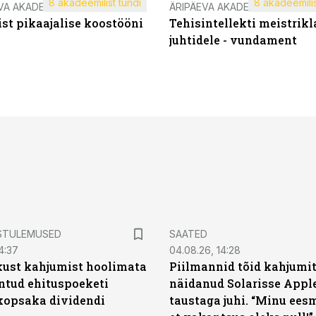
8 akadeemilist tundi
8 akadeemilis
VA AKADEEMIA
ÄRIPÄEVA AKADEEMIA
st pikaajalise koostööni
Tehisintellekti meistrikl
juhtidele - vundament
STULEMUSED
SAATED
4:37
04.08.26, 14:28
kust kahjumist hoolimata
Piilmannid tõid kahjumi
untud ehituspoeketi
näidanud Solarisse Apple
opsaka dividendi
taustaga juhi. “Minu ees