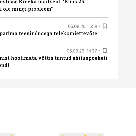
estisse Kreeka maitseid. “Kuus 25
 ole mingi probleem“
05.08.26, 15:19
 parima teenindusega telekomiettevõte
05.08.26, 14:37
mist hoolimata võttis tuntud ehituspoeketi
endi