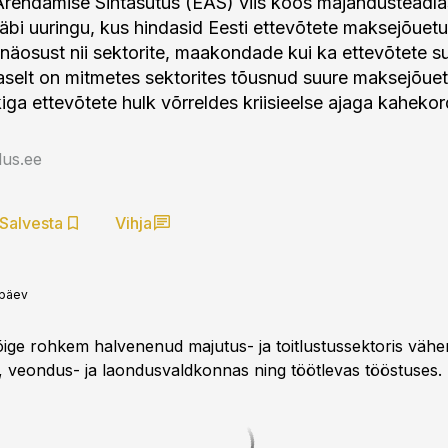
Arendamise Sihtasutus (EAS) viis koos majandusteadla
äbi uuringu, kus hindasid Eesti ettevõtete maksejõuet
näosust nii sektorite, maakondade kui ka ettevõtete su
selt on mitmetes sektorites tõusnud suure maksejõue
kiga ettevõtete hulk võrreldes kriisieelse ajaga kaheko
us.ee
Salvesta
Vihja
ipäev
ige rohkem halvenenud majutus- ja toitlustussektoris väh
s, veondus- ja laondusvaldkonnas ning töötlevas tööstuses.