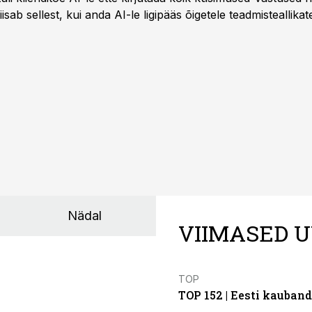
sab sellest, kui anda AI-le ligipääs õigetele teadmisteallikat
Nädal
VIIMASED U
TOP
TOP 152 | Eesti kauba