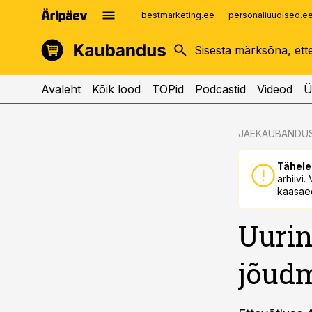
bestmarketing.ee
personaliuudised.e
kinnisvarauudised.ee
imelineajalugu.ee
logistikauudised.ee
imelineteadus.ee
Avaleht
Kõik lood
TOPid
Podcastid
Videod
Ü
cebook
JAEKAUBANDU
Twitter)
Tähele
kedIn
arhiivi
kaasaeg
ail
Uurin
k
jõudm