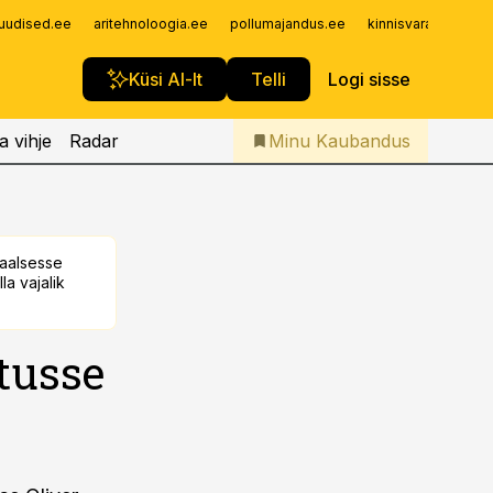
Iseteenindus
uudised.ee
aritehnoloogia.ee
pollumajandus.ee
kinnisvarauudised.
Telli Kaubandus
Küsi AI-lt
Telli
Logi sisse
a vihje
Radar
Minu Kaubandus
taalsesse
la vajalik
tusse