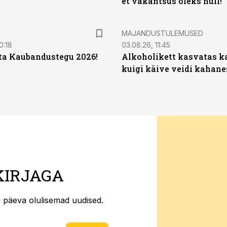
et vakantsus oleks null!”
MAJANDUSTULEMUSED
0:18
03.08.26, 11:45
ta Kaubandustegu 2026!
Alkoholikett kasvatas k
kuigi käive veidi kahane
KIRJAGA
ti päeva olulisemad uudised.