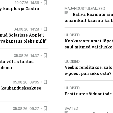
29.07.26, 14:56
 kauplus ja Gastro
MAJANDUSTULEMUSED
Rahva Raamatu ains
omanikult kaasati ka 
04.08.26, 14:28
nud Solarisse Apple’i
UUDISED
Konkurentsiamet lõpeta
 vakantsus oleks null!”
said mitmed vaidlusk
05.08.26, 14:37
ta võttis tuntud
UUDISED
Veebis renditakse, salo
idendi
e-poest päriseks osta?
05.08.26, 09:05
s kaubanduskeskuse
UUDISED
Eesti uute sõiduautode 
SAATED
05.08.26, 09:27