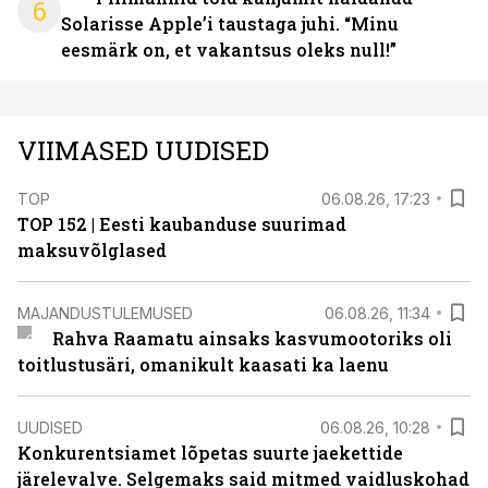
6
Solarisse Apple’i taustaga juhi. “Minu
eesmärk on, et vakantsus oleks null!”
VIIMASED UUDISED
TOP
06.08.26, 17:23
TOP 152 | Eesti kaubanduse suurimad
maksuvõlglased
MAJANDUSTULEMUSED
06.08.26, 11:34
Rahva Raamatu ainsaks kasvumootoriks oli
toitlustusäri, omanikult kaasati ka laenu
UUDISED
06.08.26, 10:28
Konkurentsiamet lõpetas suurte jaekettide
järelevalve. Selgemaks said mitmed vaidluskohad