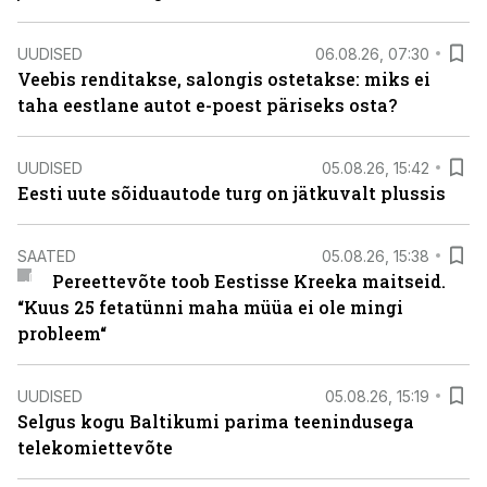
UUDISED
06.08.26, 07:30
Veebis renditakse, salongis ostetakse: miks ei
taha eestlane autot e-poest päriseks osta?
UUDISED
05.08.26, 15:42
Eesti uute sõiduautode turg on jätkuvalt plussis
SAATED
05.08.26, 15:38
Pereettevõte toob Eestisse Kreeka maitseid.
“Kuus 25 fetatünni maha müüa ei ole mingi
probleem“
UUDISED
05.08.26, 15:19
Selgus kogu Baltikumi parima teenindusega
telekomiettevõte