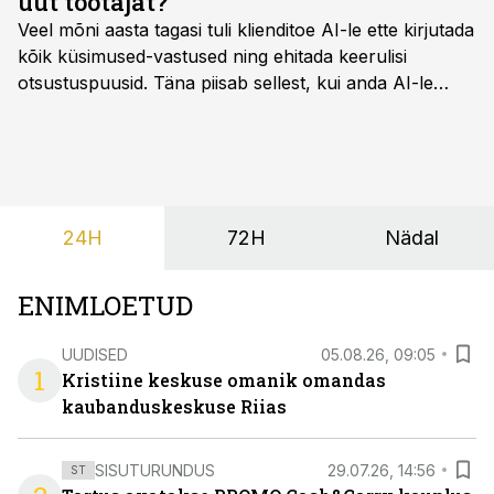
uut töötajat?
Veel mõni aasta tagasi tuli klienditoe AI-le ette kirjutada
kõik küsimused-vastused ning ehitada keerulisi
otsustuspuusid. Täna piisab sellest, kui anda AI-le
ligipääs õigetele teadmisteallikatele ning kirjeldada
ülesanne tekstina.
24H
72H
Nädal
ENIMLOETUD
UUDISED
05.08.26, 09:05
1
Kristiine keskuse omanik omandas
kaubanduskeskuse Riias
SISUTURUNDUS
29.07.26, 14:56
ST