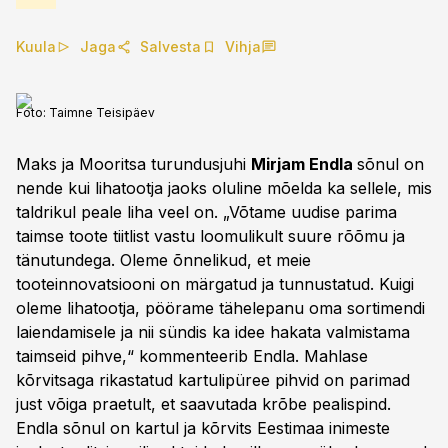
Kuula
Jaga
Salvesta
Vihja
Foto:
Taimne Teisipäev
Maks ja Mooritsa turundusjuhi
Mirjam Endla
sõnul on
nende kui lihatootja jaoks oluline mõelda ka sellele, mis
taldrikul peale liha veel on. „Võtame uudise parima
taimse toote tiitlist vastu loomulikult suure rõõmu ja
tänutundega. Oleme õnnelikud, et meie
tooteinnovatsiooni on märgatud ja tunnustatud. Kuigi
oleme lihatootja, pöörame tähelepanu oma sortimendi
laiendamisele ja nii sündis ka idee hakata valmistama
taimseid pihve,“ kommenteerib Endla. Mahlase
kõrvitsaga rikastatud kartulipüree pihvid on parimad
just võiga praetult, et saavutada krõbe pealispind.
Endla sõnul on kartul ja kõrvits Eestimaa inimeste