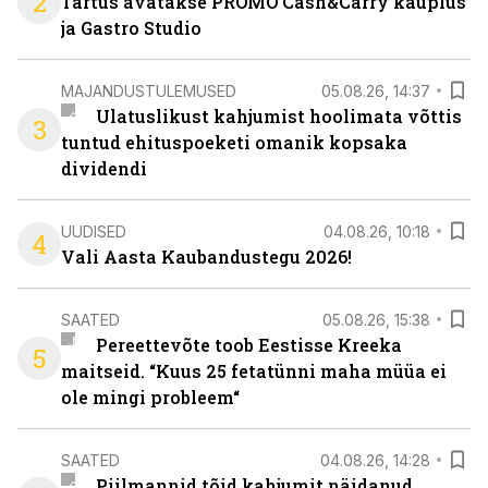
2
Tartus avatakse PROMO Cash&Carry kauplus
ja Gastro Studio
MAJANDUSTULEMUSED
05.08.26, 14:37
Ulatuslikust kahjumist hoolimata võttis
3
tuntud ehituspoeketi omanik kopsaka
dividendi
UUDISED
04.08.26, 10:18
4
Vali Aasta Kaubandustegu 2026!
SAATED
05.08.26, 15:38
Pereettevõte toob Eestisse Kreeka
5
maitseid. “Kuus 25 fetatünni maha müüa ei
ole mingi probleem“
SAATED
04.08.26, 14:28
Piilmannid tõid kahjumit näidanud