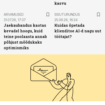
kasvu
ST
ARVAMUSED
SISUTURUNDUS
31.07.26, 17:37
25.06.26, 16:24
Jaekaubandus kaotas
Kuidas õpetada
kevadel hoogu, kuid
klienditoe AI-d nagu uut
teine poolaasta annab
töötajat?
põhjust mõõdukaks
optimismiks