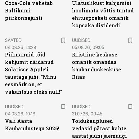
Coca-Cola vahetab
Ulatuslikust kahjumist
Baltikumi
hoolimata võttis tuntud
piirkonnajuhti
ehituspoeketi omanik
kopsaka dividendi
SAATED
UUDISED
04.08.26, 14:28
05.08.26, 09:05
Piilmannid tõid
Kristiine keskuse
kahjumit näidanud
omanik omandas
Solarisse Apple’i
kaubanduskeskuse
taustaga juhi. “Minu
Riias
eesmärk on, et
vakantsus oleks null!”
UUDISED
UUDISED
04.08.26, 10:18
31.07.26, 09:45
Vali Aasta
Toidukauplused
Kaubandustegu 2026!
vedasid pärast kahte
aastat juuni jaemüügi