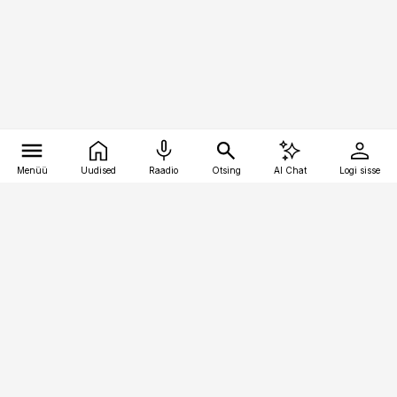
Menüü
Uudised
Raadio
Otsing
AI Chat
Logi sisse
Vana-Lõuna 39/1, 19094 Tallinn
(+372) 667 0111
kaubandus@kaubandus.ee
Telli
Reklaam
Firmast