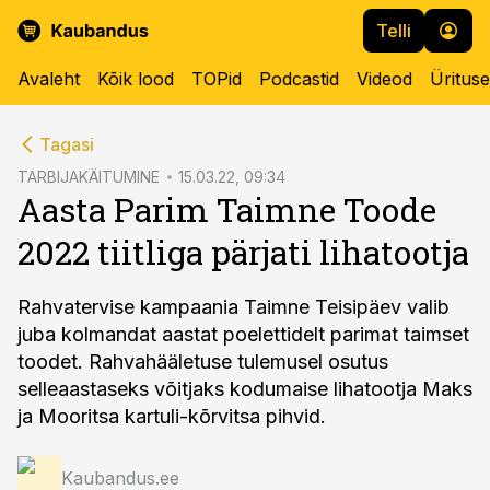
Telli
Avaleht
Kõik lood
TOPid
Podcastid
Videod
Üritus
cebook
Tagasi
Twitter)
TARBIJAKÄITUMINE
15.03.22, 09:34
Aasta Parim Taimne Toode
kedIn
2022 tiitliga pärjati lihatootja
ail
k
Rahvatervise kampaania Taimne Teisipäev valib
juba kolmandat aastat poelettidelt parimat taimset
toodet. Rahvahääletuse tulemusel osutus
selleaastaseks võitjaks kodumaise lihatootja Maks
ja Mooritsa kartuli-kõrvitsa pihvid.
Kaubandus.ee