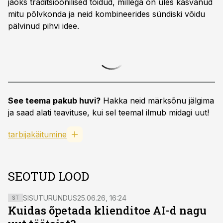
jaoks traditsioonilised toidud, millega on üles kasvanud
mitu põlvkonda ja neid kombineerides sündiski võidu
pälvinud pihvi idee.
See teema pakub huvi?
Hakka neid märksõnu jälgima
ja saad alati teavituse, kui sel teemal ilmub midagi uut!
tarbijakäitumine
SEOTUD LOOD
SISUTURUNDUS
25.06.26, 16:24
ST
Kuidas õpetada klienditoe AI-d nagu