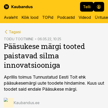
Telli
Avaleht
Kõik lood
TOPid
Podcastid
Videod
Üritus
cebook
Tagasi
Twitter)
TOIDU TOOTMINE
06.05.22, 10:25
Pääsukese märgi tooted
kedIn
paistavad silma
ail
innovatsiooniga
k
Aprillis toimus Tunnustatud Eesti Toit ehk
pääsukesemärgi uute toodete hindamine. Kuus uut
toodet said endale Pääsukese märgi.
Kaubandus.ee