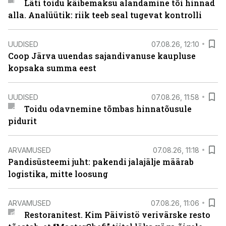
Läti toidu käibemaksu alandamine tõi hinnad
alla. Analüütik: riik teeb seal tugevat kontrolli
UUDISED
07.08.26, 12:10
Coop Järva uuendas sajandivanuse kaupluse
kopsaka summa eest
UUDISED
07.08.26, 11:58
Toidu odavnemine tõmbas hinnatõusule
pidurit
ARVAMUSED
07.08.26, 11:18
Pandisüsteemi juht: pakendi jalajälje määrab
logistika, mitte loosung
ARVAMUSED
07.08.26, 11:06
Restoranitest. Kim Päivistö verivärske resto