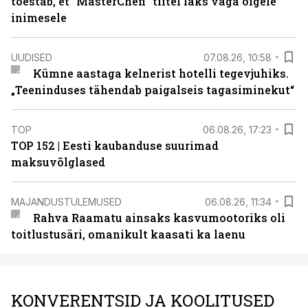
tõestab, et “MasterChefi” tiitel läks väga õigele
inimesele
UUDISED
07.08.26, 10:58
Kümne aastaga kelnerist hotelli tegevjuhiks.
„Teeninduses tähendab paigalseis tagasiminekut“
TOP
06.08.26, 17:23
TOP 152 | Eesti kaubanduse suurimad
maksuvõlglased
MAJANDUSTULEMUSED
06.08.26, 11:34
Rahva Raamatu ainsaks kasvumootoriks oli
toitlustusäri, omanikult kaasati ka laenu
KONVERENTSID JA KOOLITUSED