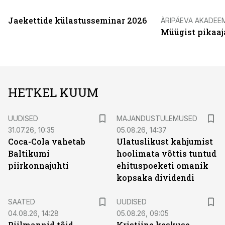
Jaekettide külastusseminar 2026
ÄRIPÄEVA AKADEE
Müügist pikaaj
HETKEL KUUM
UUDISED
MAJANDUSTULEMUSED
31.07.26, 10:35
05.08.26, 14:37
Coca-Cola vahetab
Ulatuslikust kahjumist
Baltikumi
hoolimata võttis tuntud
piirkonnajuhti
ehituspoeketi omanik
kopsaka dividendi
SAATED
UUDISED
04.08.26, 14:28
05.08.26, 09:05
Piilmannid tõid
Kristiine keskuse