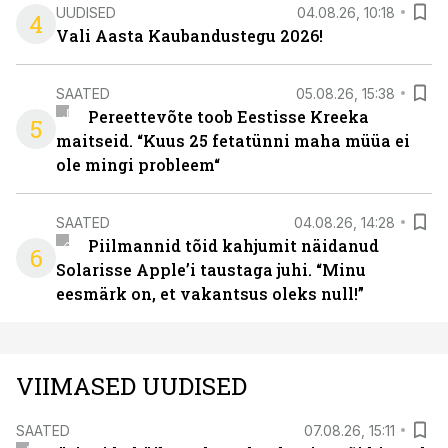
UUDISED
04.08.26, 10:18
4
Vali Aasta Kaubandustegu 2026!
SAATED
05.08.26, 15:38
Pereettevõte toob Eestisse Kreeka
5
maitseid. “Kuus 25 fetatünni maha müüa ei
ole mingi probleem“
SAATED
04.08.26, 14:28
Piilmannid tõid kahjumit näidanud
6
Solarisse Apple’i taustaga juhi. “Minu
eesmärk on, et vakantsus oleks null!”
VIIMASED UUDISED
SAATED
07.08.26, 15:11