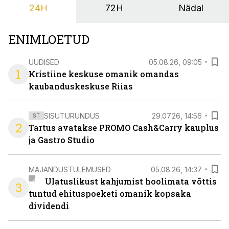
24H
72H
Nädal
ENIMLOETUD
UUDISED
05.08.26, 09:05
1
Kristiine keskuse omanik omandas
kaubanduskeskuse Riias
SISUTURUNDUS
29.07.26, 14:56
ST
2
Tartus avatakse PROMO Cash&Carry kauplus
ja Gastro Studio
MAJANDUSTULEMUSED
05.08.26, 14:37
Ulatuslikust kahjumist hoolimata võttis
3
tuntud ehituspoeketi omanik kopsaka
dividendi