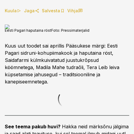
Kuula
Jaga
Salvesta
Vihja
Eesti Pagari haputaina röst
Foto:
Pressimaterjalid
Kuus uut toodet sai aprillis Pääsukese märgi: Eesti
Pagari sidruni-kohupiimakook ja haputaina röst,
Saidafarmi külmkuivatatud juustukrõpsud
köömnetega, Madila Mahe tudraõli, Tera Leib leiva
küpsetamise jahusegud – traditsiooniline ja
kanepiseemnetega.
See teema pakub huvi?
Hakka neid märksõnu jälgima
ja saad alati teavituse, kui sel teemal ilmub midagi uut!