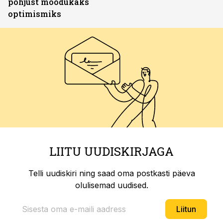
põhjust mõõdukaks
optimismiks
LIITU UUDISKIRJAGA
Telli uudiskiri ning saad oma postkasti päeva
olulisemad uudised.
Liitun