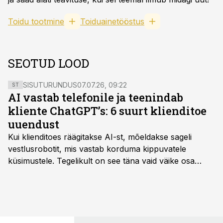
Toidu tootmine
Toiduainetööstus
SEOTUD LOOD
SISUTURUNDUS
07.07.26, 09:22
ST
AI vastab telefonile ja teenindab
kliente ChatGPT’s: 6 suurt klienditoe
uuendust
Kui klienditoes räägitakse AI-st, mõeldakse sageli
vestlusrobotit, mis vastab korduma kippuvatele
küsimustele. Tegelikult on see täna vaid väike osa
sellest, mida AI suudab teha.