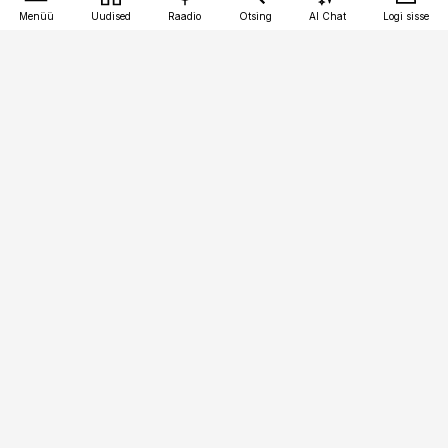
Menüü
Uudised
Raadio
Otsing
AI Chat
Logi sisse
Vana-Lõuna 39/1, 19094 Tallinn
(+372) 667 0111
kaubandus@kaubandus.ee
Telli
Reklaam
Firmast
Sisu kasutamisõigused
Ajakirjaniku
eetikakoodeks
Üldtingimused
Privaatsustingimused
Küpsiste poliitika
KKK
Eesti Meediaettevõtete
Eelistuste haldamine
Liit