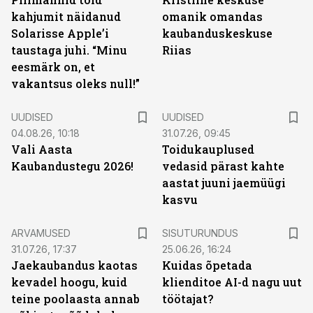
kahjumit näidanud
omanik omandas
Solarisse Apple’i
kaubanduskeskuse
taustaga juhi. “Minu
Riias
eesmärk on, et
vakantsus oleks null!”
UUDISED
UUDISED
04.08.26, 10:18
31.07.26, 09:45
Vali Aasta
Toidukauplused
Kaubandustegu 2026!
vedasid pärast kahte
aastat juuni jaemüügi
kasvu
ST
ARVAMUSED
SISUTURUNDUS
31.07.26, 17:37
25.06.26, 16:24
Jaekaubandus kaotas
Kuidas õpetada
kevadel hoogu, kuid
klienditoe AI-d nagu uut
teine poolaasta annab
töötajat?