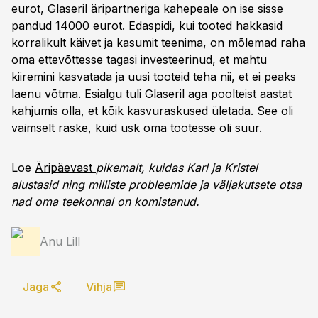
eurot, Glaseril äripartneriga kahepeale on ise sisse
pandud 14000 eurot. Edaspidi, kui tooted hakkasid
korralikult käivet ja kasumit teenima, on mõlemad raha
oma ettevõttesse tagasi investeerinud, et mahtu
kiiremini kasvatada ja uusi tooteid teha nii, et ei peaks
laenu võtma. Esialgu tuli Glaseril aga poolteist aastat
kahjumis olla, et kõik kasvuraskused ületada. See oli
vaimselt raske, kuid usk oma tootesse oli suur.
Loe
Äripäevast
pikemalt, kuidas Karl ja Kristel
alustasid ning milliste probleemide ja väljakutsete otsa
nad oma teekonnal on komistanud.
Anu Lill
Jaga
Vihja