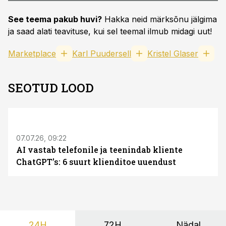
See teema pakub huvi?
Hakka neid märksõnu jälgima
ja saad alati teavituse, kui sel teemal ilmub midagi uut!
Marketplace
Karl Puudersell
Kristel Glaser
SEOTUD LOOD
ST
07.07.26, 09:22
AI vastab telefonile ja teenindab kliente
ChatGPT’s: 6 suurt klienditoe uuendust
24H
72H
Nädal