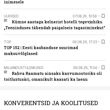
inimesele
UUDISED
07.08.26, 10:58
Kümne aastaga kelnerist hotelli tegevjuhiks.
„Teeninduses tähendab paigalseis tagasiminekut“
TOP
06.08.26, 17:23
TOP 152 | Eesti kaubanduse suurimad
maksuvõlglased
MAJANDUSTULEMUSED
06.08.26, 11:34
Rahva Raamatu ainsaks kasvumootoriks oli
toitlustusäri, omanikult kaasati ka laenu
KONVERENTSID JA KOOLITUSED