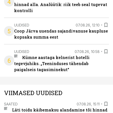
4
hinnad alla. Analüütik: riik teeb seal tugevat
kontrolli
UUDISED
07.08.26, 12:10
5
Coop Järva uuendas sajandivanuse kaupluse
kopsaka summa eest
UUDISED
07.08.26, 10:58
Kümne aastaga kelnerist hotelli
6
tegevjuhiks. „Teeninduses tähendab
paigalseis tagasiminekut“
VIIMASED UUDISED
SAATED
07.08.26, 15:11
Läti toidu käibemaksu alandamine tõi hinnad