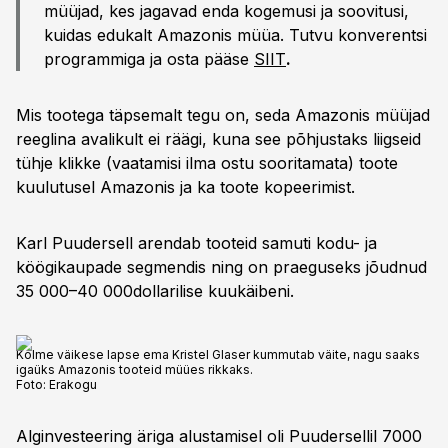
müüjad, kes jagavad enda kogemusi ja soovitusi,
kuidas edukalt Amazonis müüa. Tutvu konverentsi
programmiga ja osta pääse
SIIT
.
Mis tootega täpsemalt tegu on, seda Amazonis müüjad
reeglina avalikult ei räägi, kuna see põhjustaks liigseid
tühje klikke (vaatamisi ilma ostu sooritamata) toote
kuulutusel Amazonis ja ka toote kopeerimist.
Karl Puudersell arendab tooteid samuti kodu- ja
köögikaupade segmendis ning on praeguseks jõudnud
35 000–40 000dollarilise kuukäibeni.
Kolme väikese lapse ema Kristel Glaser kummutab väite, nagu saaks
igaüks Amazonis tooteid müües rikkaks.
Foto:
Erakogu
Alginvesteering äriga alustamisel oli Puudersellil 7000