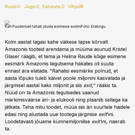
Kuula
Jaga
Salvesta
Vihja
Karl Puudersell tahab jõuda esimese exitini
Foto:
Erakogu
Kolm aastat tagasi kahe väikese lapse kõrvalt
Amazonis tooteid arendama ja müüma asunud Kristel
Glaser räägib, et tema ja Helina Raude kõige esimene
eesmärk Amazonis tegutsema hakates oli suuta
ennast ära elatada. "Rahalisi eesmärke polnud, et
aasta lõpuks tuleb käivet poole miljonini kasvatada ja
järgmisel aastal kaks miljonit ja siis
exit
,“ rääkis ta.
Nüüd on ta Amazonis tegutsedes saanud
märkimisväärse äri- ja elukooli ning plaanib sellega ka
jätkata. Teha mitu toodet, müüa siis äri suurtele haidele
edasi ning alustada uue tootega järgmise
exit
'ini.
Loodetavasti jõuame kümnemiljonilise
exit'
ini, naerab
ta.