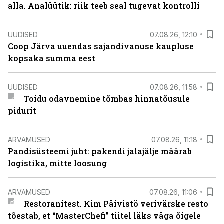
alla. Analüütik: riik teeb seal tugevat kontrolli
UUDISED
07.08.26, 12:10
Coop Järva uuendas sajandivanuse kaupluse
kopsaka summa eest
UUDISED
07.08.26, 11:58
Toidu odavnemine tõmbas hinnatõusule
pidurit
ARVAMUSED
07.08.26, 11:18
Pandisüsteemi juht: pakendi jalajälje määrab
logistika, mitte loosung
ARVAMUSED
07.08.26, 11:06
Restoranitest. Kim Päivistö verivärske resto
tõestab, et “MasterChefi” tiitel läks väga õigele