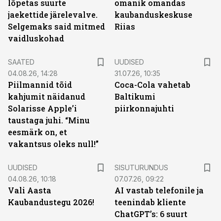
lõpetas suurte
omanik omandas
jaekettide järelevalve.
kaubanduskeskuse
Selgemaks said mitmed
Riias
vaidluskohad
SAATED
UUDISED
04.08.26, 14:28
31.07.26, 10:35
Piilmannid tõid
Coca-Cola vahetab
kahjumit näidanud
Baltikumi
Solarisse Apple’i
piirkonnajuhti
taustaga juhi. “Minu
eesmärk on, et
vakantsus oleks null!”
ST
UUDISED
SISUTURUNDUS
04.08.26, 10:18
07.07.26, 09:22
Vali Aasta
AI vastab telefonile ja
Kaubandustegu 2026!
teenindab kliente
ChatGPT’s: 6 suurt