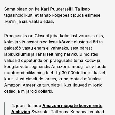
Sama plaan on ka Karl Puudersellil. Ta lisab
tagasihoidlikult, et tahab kõigepealt jõuda esimese
exit
'ini ja siis vaatab edasi.
Praeguseks on Glaseril juba kolm last vanuses üks,
kolm ja viis aastat ning laste kõrvalt alustatud äri ta
palgatöö vastu enam ei vahetaks, sest pärast
läbikukkumisi ja rahaliselt ning närvikulu mõistes
valusaid õppetunde on praeguseks tema kodu- ja
köögitarvete segmendis Amazonis müügil olev toode
muutunud hitiks ning teeb ligi 30 000dollarilist käivet
kuus. Just nimelt dollarites, kuna tooteid müüakse
Amazoni Ameerika turuplatsil, kus liiguvad miljonid
ostjad ja miljardid dollarid.
4. juunil toimub
Amazoni müüjate konverents
Ambizion
Swissotel Tallinnas. Kohapeal edukad