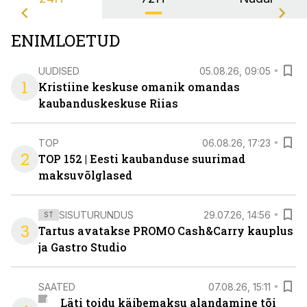
ENIMLOETUD
UUDISED
05.08.26, 09:05
1
Kristiine keskuse omanik omandas
kaubanduskeskuse Riias
TOP
06.08.26, 17:23
2
TOP 152 | Eesti kaubanduse suurimad
maksuvõlglased
SISUTURUNDUS
29.07.26, 14:56
ST
3
Tartus avatakse PROMO Cash&Carry kauplus
ja Gastro Studio
SAATED
07.08.26, 15:11
Läti toidu käibemaksu alandamine tõi