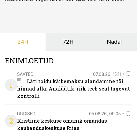
sellest, mida AI suudab teha.
24H
72H
Nädal
ENIMLOETUD
SAATED
07.08.26, 15:11
Läti toidu käibemaksu alandamine tõi
1
hinnad alla. Analüütik: riik teeb seal tugevat
kontrolli
UUDISED
05.08.26, 09:05
2
Kristiine keskuse omanik omandas
kaubanduskeskuse Riias