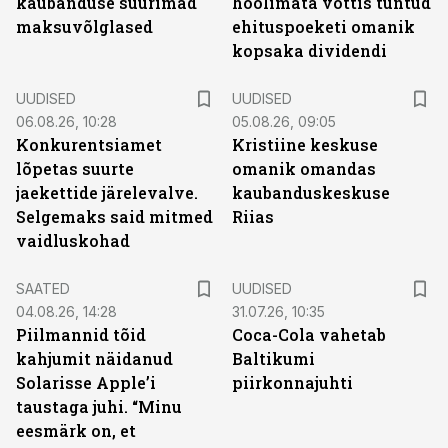
kaubanduse suurimad
hoolimata võttis tuntud
maksuvõlglased
ehituspoeketi omanik
kopsaka dividendi
UUDISED
UUDISED
06.08.26, 10:28
05.08.26, 09:05
Konkurentsiamet
Kristiine keskuse
lõpetas suurte
omanik omandas
jaekettide järelevalve.
kaubanduskeskuse
Selgemaks said mitmed
Riias
vaidluskohad
SAATED
UUDISED
04.08.26, 14:28
31.07.26, 10:35
Piilmannid tõid
Coca-Cola vahetab
kahjumit näidanud
Baltikumi
Solarisse Apple’i
piirkonnajuhti
taustaga juhi. “Minu
eesmärk on, et