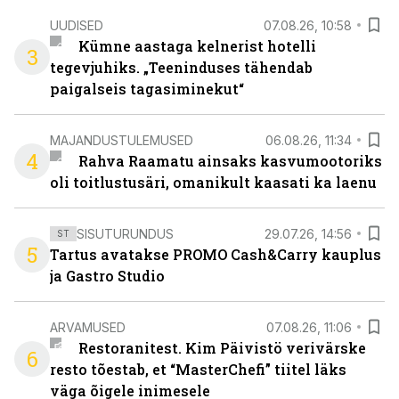
UUDISED
07.08.26, 10:58
Kümne aastaga kelnerist hotelli
3
tegevjuhiks. „Teeninduses tähendab
paigalseis tagasiminekut“
MAJANDUSTULEMUSED
06.08.26, 11:34
4
Rahva Raamatu ainsaks kasvumootoriks
oli toitlustusäri, omanikult kaasati ka laenu
SISUTURUNDUS
29.07.26, 14:56
ST
5
Tartus avatakse PROMO Cash&Carry kauplus
ja Gastro Studio
ARVAMUSED
07.08.26, 11:06
Restoranitest. Kim Päivistö verivärske
6
resto tõestab, et “MasterChefi” tiitel läks
väga õigele inimesele