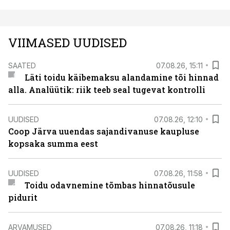
VIIMASED UUDISED
SAATED
07.08.26, 15:11
Läti toidu käibemaksu alandamine tõi hinnad
alla. Analüütik: riik teeb seal tugevat kontrolli
UUDISED
07.08.26, 12:10
Coop Järva uuendas sajandivanuse kaupluse
kopsaka summa eest
UUDISED
07.08.26, 11:58
Toidu odavnemine tõmbas hinnatõusule
pidurit
ARVAMUSED
07.08.26, 11:18