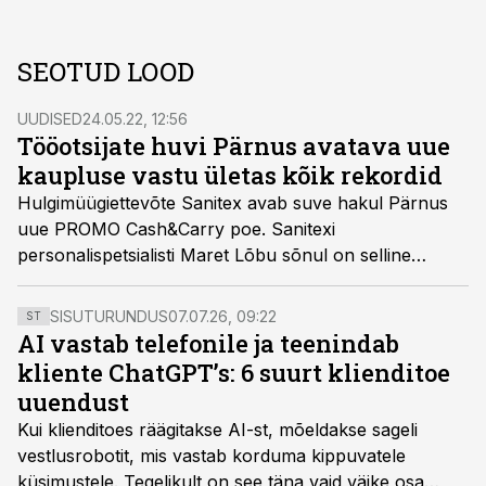
SEOTUD LOOD
UUDISED
24.05.22, 12:56
Tööotsijate huvi Pärnus avatava uue
kaupluse vastu ületas kõik rekordid
Hulgimüügiettevõte Sanitex avab suve hakul Pärnus
uue PROMO Cash&Carry poe. Sanitexi
personalispetsialisti Maret Lõbu sõnul on selline
tulemus tänasel tööturul erakordne.
SISUTURUNDUS
07.07.26, 09:22
ST
AI vastab telefonile ja teenindab
kliente ChatGPT’s: 6 suurt klienditoe
uuendust
Kui klienditoes räägitakse AI-st, mõeldakse sageli
vestlusrobotit, mis vastab korduma kippuvatele
küsimustele. Tegelikult on see täna vaid väike osa