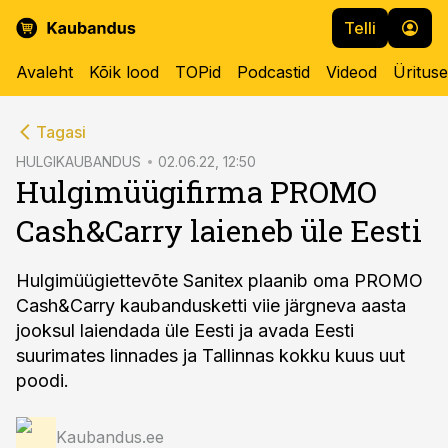
Telli
Avaleht
Kõik lood
TOPid
Podcastid
Videod
Üritus
cebook
Tagasi
Twitter)
HULGIKAUBANDUS
02.06.22, 12:50
Hulgimüügifirma PROMO
kedIn
Cash&Carry laieneb üle Eesti
ail
k
Hulgimüügiettevõte Sanitex plaanib oma PROMO
Cash&Carry kaubandusketti viie järgneva aasta
jooksul laiendada üle Eesti ja avada Eesti
suurimates linnades ja Tallinnas kokku kuus uut
poodi.
Kaubandus.ee