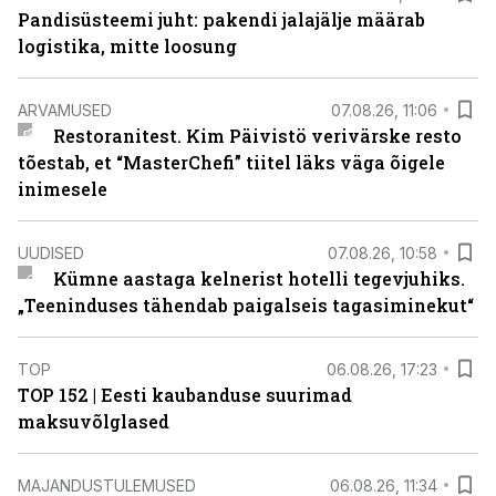
Pandisüsteemi juht: pakendi jalajälje määrab
logistika, mitte loosung
ARVAMUSED
07.08.26, 11:06
Restoranitest. Kim Päivistö verivärske resto
tõestab, et “MasterChefi” tiitel läks väga õigele
inimesele
UUDISED
07.08.26, 10:58
Kümne aastaga kelnerist hotelli tegevjuhiks.
„Teeninduses tähendab paigalseis tagasiminekut“
TOP
06.08.26, 17:23
TOP 152 | Eesti kaubanduse suurimad
maksuvõlglased
MAJANDUSTULEMUSED
06.08.26, 11:34