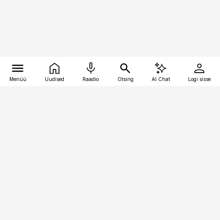
Menüü
Uudised
Raadio
Otsing
AI Chat
Logi sisse
Vana-Lõuna 39/1, 19094 Tallinn
(+372) 667 0111
kaubandus@kaubandus.ee
Telli
Reklaam
Firmast
Sisu kasutamisõigused
Ajakirjaniku