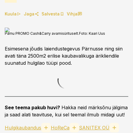
Kuula
Jaga
Salvesta
Vihja
Pärnu PROMO Cash&Carry avamisürituselt.
Foto:
Kaari Uus
Esimesena jõudis laiendustegevus Pärnusse ning siin
avati täna 2500m2 erilise kaubavalikuga ärikliendile
suunatud hulgilao tüüpi pood.
See teema pakub huvi?
Hakka neid märksõnu jälgima
ja saad alati teavituse, kui sel teemal ilmub midagi uut!
Hulgikaubandus
HoReCa
SANITEX OÜ