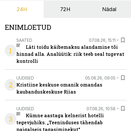
24H
72H
Nädal
ENIMLOETUD
SAATED
07.08.26, 15:11
Läti toidu käibemaksu alandamine tõi
1
hinnad alla. Analüütik: riik teeb seal tugevat
kontrolli
UUDISED
05.08.26, 09:05
2
Kristiine keskuse omanik omandas
kaubanduskeskuse Riias
UUDISED
07.08.26, 10:58
Kümne aastaga kelnerist hotelli
3
tegevjuhiks. „Teeninduses tähendab
paigalseis tagasiminekut“