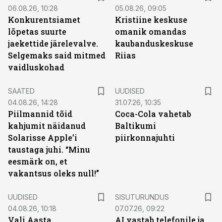
06.08.26, 10:28
05.08.26, 09:05
Konkurentsiamet
Kristiine keskuse
lõpetas suurte
omanik omandas
jaekettide järelevalve.
kaubanduskeskuse
Selgemaks said mitmed
Riias
vaidluskohad
SAATED
UUDISED
04.08.26, 14:28
31.07.26, 10:35
Piilmannid tõid
Coca-Cola vahetab
kahjumit näidanud
Baltikumi
Solarisse Apple’i
piirkonnajuhti
taustaga juhi. “Minu
eesmärk on, et
vakantsus oleks null!”
ST
UUDISED
SISUTURUNDUS
04.08.26, 10:18
07.07.26, 09:22
Vali Aasta
AI vastab telefonile ja