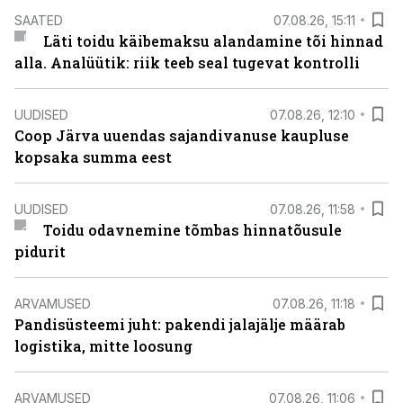
SAATED
07.08.26, 15:11
Läti toidu käibemaksu alandamine tõi hinnad
alla. Analüütik: riik teeb seal tugevat kontrolli
UUDISED
07.08.26, 12:10
Coop Järva uuendas sajandivanuse kaupluse
kopsaka summa eest
UUDISED
07.08.26, 11:58
Toidu odavnemine tõmbas hinnatõusule
pidurit
ARVAMUSED
07.08.26, 11:18
Pandisüsteemi juht: pakendi jalajälje määrab
logistika, mitte loosung
ARVAMUSED
07.08.26, 11:06