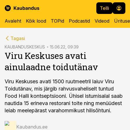
Telli
Avaleht
Kõik lood
TOPid
Podcastid
Videod
Üritus
cebook
Tagasi
Twitter)
KAUBANDUSKESKUS
15.06.22, 09:39
Viru Keskuses avati
kedIn
ainulaadne toidutänav
ail
k
Viru Keskuses avati 1500 ruutmeetril laiuv Viru
Toidutänav, mis järgib rahvusvaheliselt tuntud
Food Halli kontseptsiooni. Ühisel istumisalal saab
nautida 15 erineva restorani toite ning menüüdest
leiab meelepärast varahommikust hilisõhtuni.
Kaubandus.ee