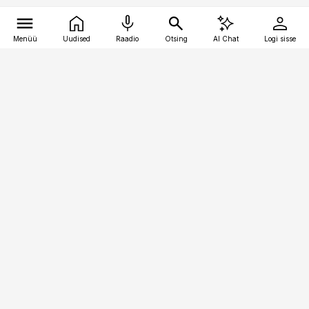
Menüü
Uudised
Raadio
Otsing
AI Chat
Logi sisse
Vana-Lõuna 39/1, 19094 Tallinn
(+372) 667 0111
kaubandus@kaubandus.ee
Telli
Reklaam
Firmast
Sisu kasutamisõigused
Ajakirjaniku
eetikakoodeks
Üldtingimused
Privaatsustingimused
Küpsiste poliitika
KKK
Eesti Meediaettevõtete
Eelistuste haldamine