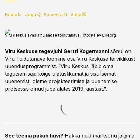
Kuula
Jaga
Salvesta
Vihja
Viru Keskus avas ainulaadse toidutänava.
Foto:
Kalev Lilleorg
Viru Keskuse tegevjuhi Gertti Kogermanni
sõnul on
Viru Toidutänava loomine osa Viru Keskuse terviklikust
uuendusprogrammist. “Viru Keskus läbib oma
tegutsemisaja kõige ulatuslikumat ja sisulisemat
uuenemist, oleme projekteerimise ja uuenemise
protsessis olnud juba alates 2019. aastast.".
See teema pakub huvi?
Hakka neid märksõnu jälgima