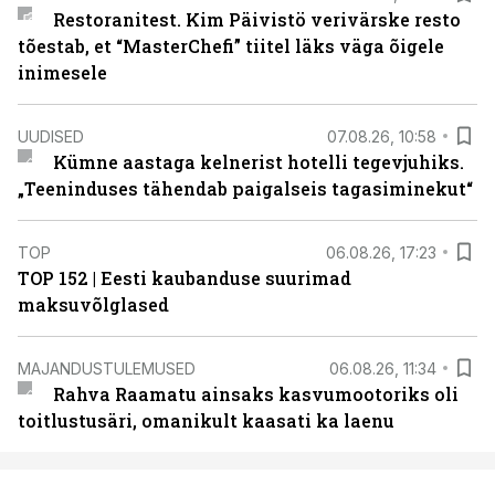
Restoranitest. Kim Päivistö verivärske resto
tõestab, et “MasterChefi” tiitel läks väga õigele
inimesele
UUDISED
07.08.26, 10:58
Kümne aastaga kelnerist hotelli tegevjuhiks.
„Teeninduses tähendab paigalseis tagasiminekut“
TOP
06.08.26, 17:23
TOP 152 | Eesti kaubanduse suurimad
maksuvõlglased
MAJANDUSTULEMUSED
06.08.26, 11:34
Rahva Raamatu ainsaks kasvumootoriks oli
toitlustusäri, omanikult kaasati ka laenu