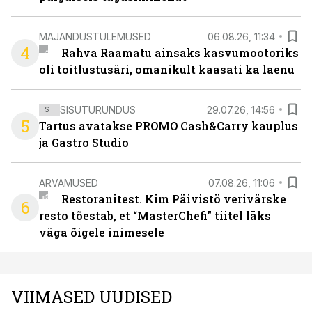
MAJANDUSTULEMUSED
06.08.26, 11:34
4
Rahva Raamatu ainsaks kasvumootoriks
oli toitlustusäri, omanikult kaasati ka laenu
SISUTURUNDUS
29.07.26, 14:56
ST
5
Tartus avatakse PROMO Cash&Carry kauplus
ja Gastro Studio
ARVAMUSED
07.08.26, 11:06
Restoranitest. Kim Päivistö verivärske
6
resto tõestab, et “MasterChefi” tiitel läks
väga õigele inimesele
VIIMASED UUDISED