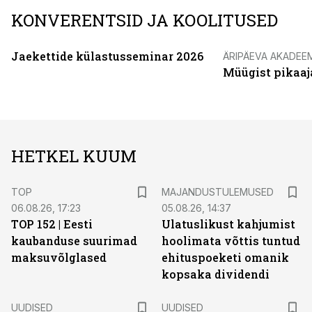
KONVERENTSID JA KOOLITUSED
Jaekettide külastusseminar 2026
ÄRIPÄEVA AKADEE
Müügist pikaaj
HETKEL KUUM
TOP
MAJANDUSTULEMUSED
06.08.26, 17:23
05.08.26, 14:37
TOP 152 | Eesti
Ulatuslikust kahjumist
kaubanduse suurimad
hoolimata võttis tuntud
maksuvõlglased
ehituspoeketi omanik
kopsaka dividendi
UUDISED
UUDISED