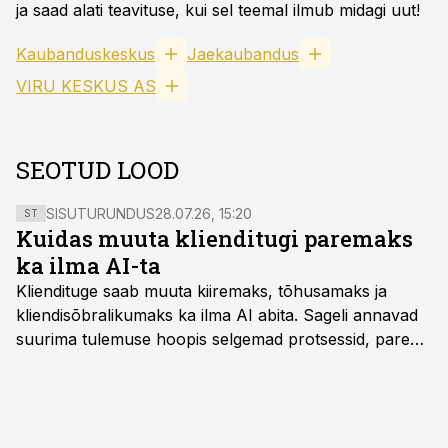
ja saad alati teavituse, kui sel teemal ilmub midagi uut!
Kaubanduskeskus
Jaekaubandus
VIRU KESKUS AS
SEOTUD LOOD
SISUTURUNDUS
28.07.26, 15:20
ST
Kuidas muuta klienditugi paremaks
ka ilma AI-ta
Kliendituge saab muuta kiiremaks, tõhusamaks ja
kliendisõbralikumaks ka ilma AI abita. Sageli annavad
suurima tulemuse hoopis selgemad protsessid, parem
iseteenindus, nutikad automatiseerimised ja õigel ajal
jagatud info.