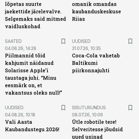
lõpetas suurte
omanik omandas
jaekettide järelevalve.
kaubanduskeskuse
Selgemaks said mitmed
Riias
vaidluskohad
SAATED
UUDISED
04.08.26, 14:28
31.07.26, 10:35
Piilmannid tõid
Coca-Cola vahetab
kahjumit näidanud
Baltikumi
Solarisse Apple’i
piirkonnajuhti
taustaga juhi. “Minu
eesmärk on, et
vakantsus oleks null!”
ST
UUDISED
SISUTURUNDUS
04.08.26, 10:18
08.07.26, 10:06
Vali Aasta
Ütle robotile tere!
Kaubandustegu 2026!
Selveritesse jõudsid
uued usinad