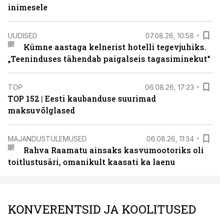
inimesele
UUDISED
07.08.26, 10:58
Kümne aastaga kelnerist hotelli tegevjuhiks.
„Teeninduses tähendab paigalseis tagasiminekut“
TOP
06.08.26, 17:23
TOP 152 | Eesti kaubanduse suurimad
maksuvõlglased
MAJANDUSTULEMUSED
06.08.26, 11:34
Rahva Raamatu ainsaks kasvumootoriks oli
toitlustusäri, omanikult kaasati ka laenu
KONVERENTSID JA KOOLITUSED