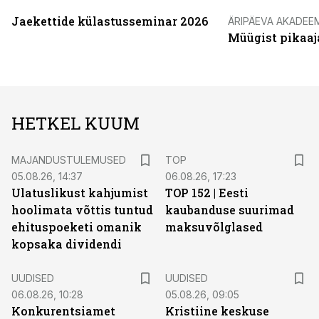
Jaekettide külastusseminar 2026
ÄRIPÄEVA AKADEE
Müügist pikaaj
HETKEL KUUM
MAJANDUSTULEMUSED
TOP
05.08.26, 14:37
06.08.26, 17:23
Ulatuslikust kahjumist
TOP 152 | Eesti
hoolimata võttis tuntud
kaubanduse suurimad
ehituspoeketi omanik
maksuvõlglased
kopsaka dividendi
UUDISED
UUDISED
06.08.26, 10:28
05.08.26, 09:05
Konkurentsiamet
Kristiine keskuse