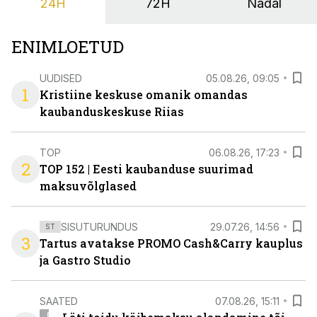
24H
72H
Nädal
ENIMLOETUD
UUDISED
05.08.26, 09:05
1
Kristiine keskuse omanik omandas
kaubanduskeskuse Riias
TOP
06.08.26, 17:23
2
TOP 152 | Eesti kaubanduse suurimad
maksuvõlglased
SISUTURUNDUS
29.07.26, 14:56
ST
3
Tartus avatakse PROMO Cash&Carry kauplus
ja Gastro Studio
SAATED
07.08.26, 15:11