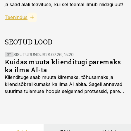
ja saad alati teavituse, kui sel teemal ilmub midagi uut!
Teenindus
SEOTUD LOOD
SISUTURUNDUS
28.07.26, 15:20
ST
Kuidas muuta klienditugi paremaks
ka ilma AI-ta
Kliendituge saab muuta kiiremaks, tõhusamaks ja
kliendisõbralikumaks ka ilma AI abita. Sageli annavad
suurima tulemuse hoopis selgemad protsessid, parem
iseteenindus, nutikad automatiseerimised ja õigel ajal
jagatud info.