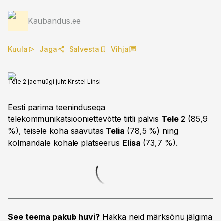
Kaubandus.ee
Kuula
Jaga
Salvesta
Vihja
Tele 2 jaemüügi juht Kristel Linsi
Eesti parima teenindusega
telekommunikatsiooniettevõtte tiitli pälvis
Tele 2
(85,9
%), teisele koha saavutas
Telia
(78,5 %) ning
kolmandale kohale platseerus
Elisa
(73,7 %).
See teema pakub huvi?
Hakka neid märksõnu jälgima