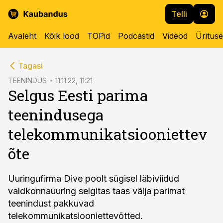
Telli
Avaleht
Kõik lood
TOPid
Podcastid
Videod
Üritus
cebook
Tagasi
Twitter)
TEENINDUS
11.11.22, 11:21
Selgus Eesti parima
kedIn
teenindusega
ail
telekommunikatsiooniettev
k
õte
Uuringufirma Dive poolt sügisel läbiviidud
valdkonnauuring selgitas taas välja parimat
teenindust pakkuvad
telekommunikatsiooniettevõtted.