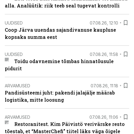
alla. Analüütik: riik teeb seal tugevat kontrolli
UUDISED
07.08.26, 12:10
Coop Järva uuendas sajandivanuse kaupluse
kopsaka summa eest
UUDISED
07.08.26, 11:58
Toidu odavnemine tõmbas hinnatõusule
pidurit
ARVAMUSED
07.08.26, 11:18
Pandisüsteemi juht: pakendi jalajälje määrab
logistika, mitte loosung
ARVAMUSED
07.08.26, 11:06
Restoranitest. Kim Päivistö verivärske resto
tõestab, et “MasterChefi” tiitel läks väga õigele