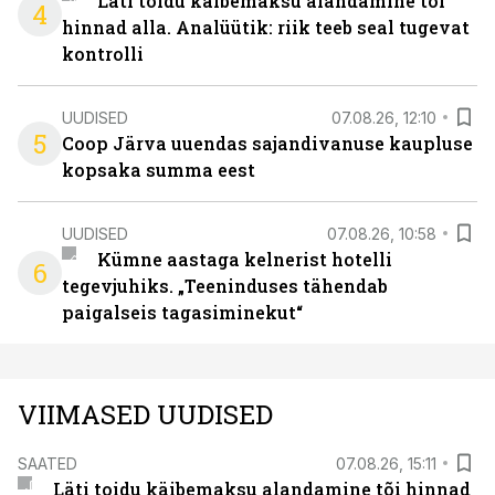
Läti toidu käibemaksu alandamine tõi
4
hinnad alla. Analüütik: riik teeb seal tugevat
kontrolli
UUDISED
07.08.26, 12:10
5
Coop Järva uuendas sajandivanuse kaupluse
kopsaka summa eest
UUDISED
07.08.26, 10:58
Kümne aastaga kelnerist hotelli
6
tegevjuhiks. „Teeninduses tähendab
paigalseis tagasiminekut“
VIIMASED UUDISED
SAATED
07.08.26, 15:11
Läti toidu käibemaksu alandamine tõi hinnad