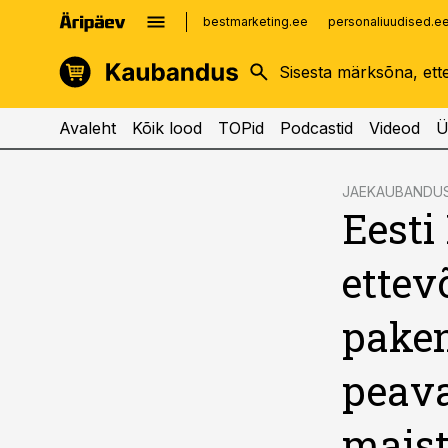
bestmarketing.ee
personaliuudised.e
kinnisvarauudised.ee
imelineajalugu.ee
logistikauudised.ee
imelineteadus.ee
Avaleht
Kõik lood
TOPid
Podcastid
Videod
Ü
cebook
cebook
JAEKAUBANDU
Eesti
Twitter)
Twitter)
kedIn
kedIn
ettev
ail
ail
paken
k
k
peav
mais