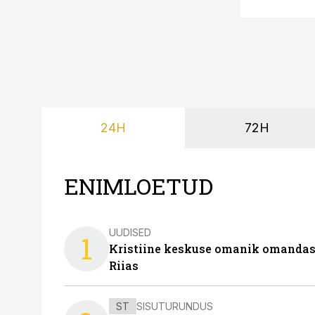
24H
72H
ENIMLOETUD
UUDISED
1
Kristiine keskuse omanik omanda
Riias
ST
SISUTURUNDUS