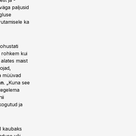
st ja -
väga paljusid
gluse
vutamisele ka
ohustati
a rohkem kui
 alates maist
ojad,
ja müüvad
nn
. „Kuna see
t tegelema
ii
kogutud ja
el kaubaks