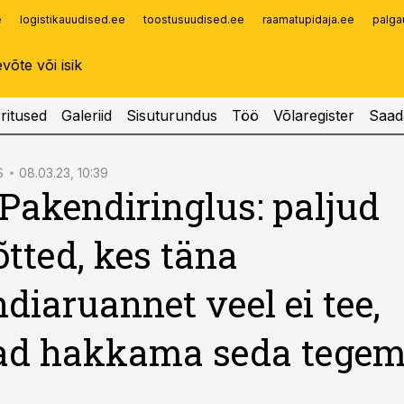
e
logistikauudised.ee
toostusuudised.ee
raamatupidaja.ee
palga
Infopank
Radar
ritused
Galeriid
Sisuturundus
Töö
Võlaregister
Saad
S
08.03.23, 10:39
 Pakendiringlus: paljud
õtted, kes täna
diaruannet veel ei tee,
ad hakkama seda tegema
t