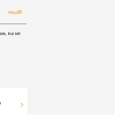
Vihja
se, kui sel
e