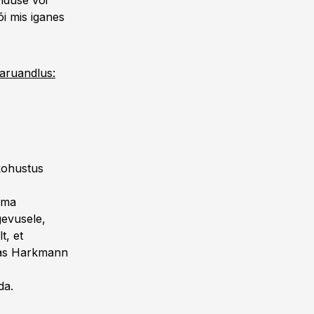
nduse või
i mis iganes
aruandlus:
 kohustus
ema
gevusele,
t, et
õnas Harkmann
da.