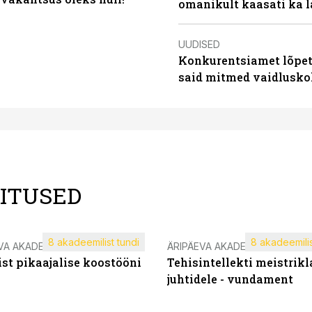
omanikult kaasati ka 
UUDISED
Konkurentsiamet lõpeta
said mitmed vaidlusk
LITUSED
8 akadeemilist tundi
8 akadeemilis
VA AKADEEMIA
ÄRIPÄEVA AKADEEMIA
st pikaajalise koostööni
Tehisintellekti meistrikl
juhtidele - vundament