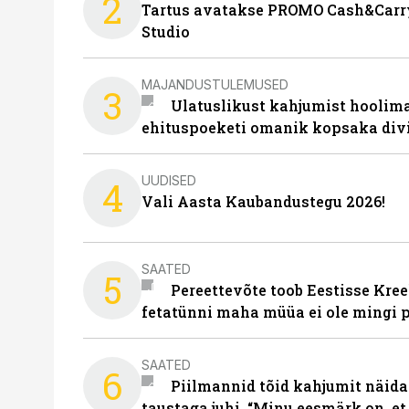
2
Tartus avatakse PROMO Cash&Carry
Studio
MAJANDUSTULEMUSED
3
Ulatuslikust kahjumist hoolima
ehituspoeketi omanik kopsaka div
UUDISED
4
Vali Aasta Kaubandustegu 2026!
SAATED
5
Pereettevõte toob Eestisse Kree
fetatünni maha müüa ei ole mingi 
SAATED
6
Piilmannid tõid kahjumit näida
taustaga juhi. “Minu eesmärk on, et