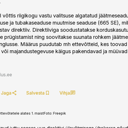
l võttis riigikogu vastu valitsuse algatatud jäätmesead
se ja tubakaseaduse muutmise seaduse (665 SE), mil
stav direktiiv. Direktiiviga soodustatakse korduskasutu
 prügistamist ning soovitakse suunata rohkem jäätme
ringlusse. Määrus puudutab mh ettevõtteid, kes toova
 või majandustegevuse käigus pakendavad ja müüvad
us.ee
Jaga
Salvesta
Vihja
tevõtetele alates 1. maist
Foto:
Freepik