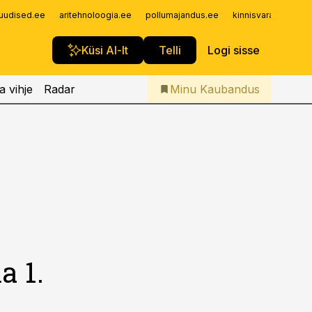
Iseteenindus
uudised.ee
aritehnoloogia.ee
pollumajandus.ee
kinnisvarauudised.
Telli Kaubandus
Küsi AI-lt
Telli
Logi sisse
a vihje
Radar
Minu Kaubandus
 1.