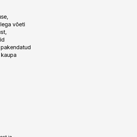
use,
lega võeti
st,
id
d pakendatud
 kaupa