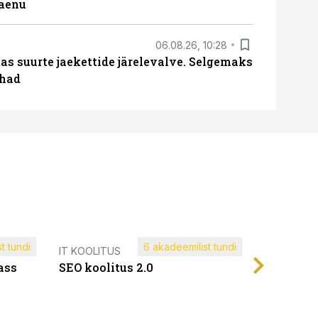
laenu
06.08.26, 10:28
s suurte jaekettide järelevalve. Selgemaks
ohad
t tundi
6 akadeemilist tundi
Müügijuh
IT KOOLITUS
ass
SEO koolitus 2.0