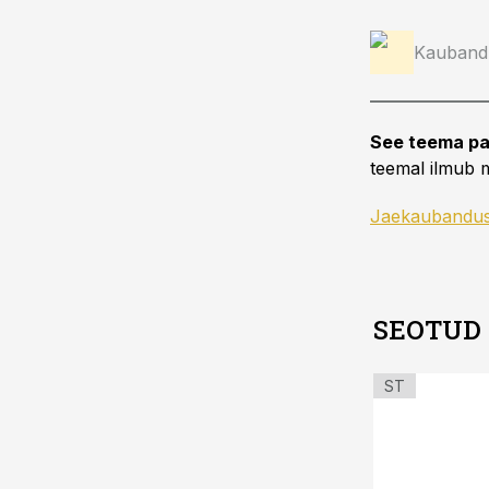
Kauband
See teema pa
teemal ilmub m
Jaekaubandu
SEOTUD
ST