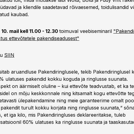
datud toit, mida müüakse läbi Woldi, Boldi ja Fudy vmt rake
davad ja kliendile saadetavad rõivaesemed, toidulisandid võ
tud kaubad.
e
10. mail kell 11.00 - 12.30
toimuval veebiseminaril
"Pakendi
tus ettevõtetele pakendiseadusest"
ru
SIIN
esitab aruandluse Pakendiringlusele, tekib Pakendiringlusel
% ulatuses pakendid kokku koguda ja ringlusse suunata.
ekt on äärmiselt oluline – kui ettevõte teadvustab, et ka t
sidel on mõju keskkonnale ning kitsamalt kogu ettevõtte te
tavasti ülepakendamine ning meie garanteerime omalt pool
 pakendit turult kokku korjata ning ringlusse suunata,“ s
, et iga kilo, mis Pakendiringluses deklareeritakse, tuleb
satsioonil 60% ulatuses ka ringlusse suunata ja taaskasuta