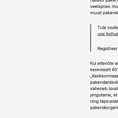
näiteks paken
veebipoes müü
muud pakenda
Tule osal
uus kohus
Registree
Kui ettevõte 
keskmiselt 60
„Keskkonnaasp
pakendamisvii
väheneb loode
pingutame, et
ning täpsustas
pakendiorgani