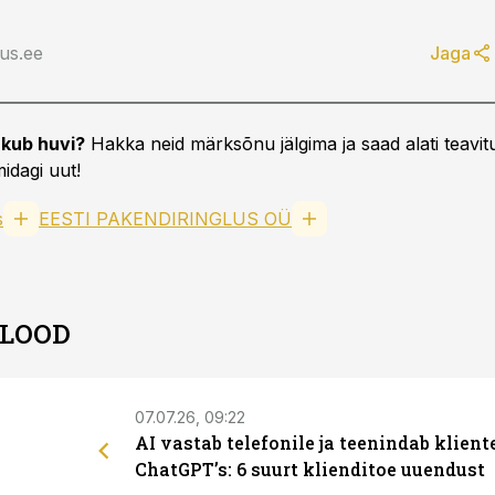
us.ee
Jaga
kub huvi?
Hakka neid märksõnu jälgima ja saad alati teavitu
idagi uut!
s
EESTI PAKENDIRINGLUS OÜ
 LOOD
07.07.26, 09:22
AI vastab telefonile ja teenindab klient
ChatGPT’s: 6 suurt klienditoe uuendust