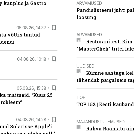
 kauplus ja Gastro
ARVAMUSED
Pandisüsteemi juht: pak
loosung
05.08.26, 14:37
ta võttis tuntud
ARVAMUSED
Restoranitest. Kim 
idendi
“MasterChefi” tiitel lä
04.08.26, 10:18
UUDISED
Kümne aastaga keln
tähendab paigalseis t
05.08.26, 15:38
ka maitseid. “Kuus 25
TOP
probleem“
TOP 152 | Eesti kauba
04.08.26, 14:28
MAJANDUSTULEMUSED
nud Solarisse Apple’i
Rahva Raamatu ains
 vakantsus oleks null!”