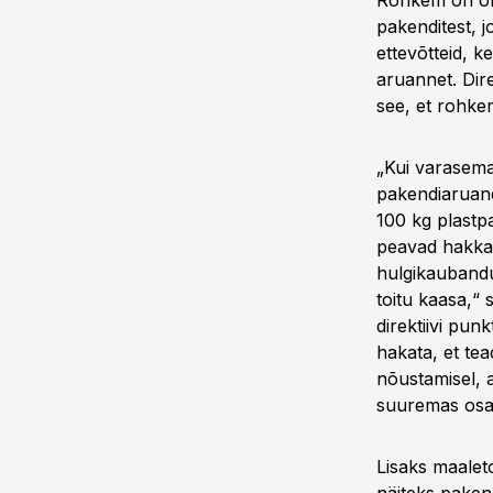
Rohkem on oln
pakenditest, j
ettevõtteid, 
aruannet. Dir
see, et rohke
„Kui varasema
pakendiaruand
100 kg plastpa
peavad hakkam
hulgikaubandu
toitu kaasa,“ 
direktiivi pun
hakata, et te
nõustamisel, 
suuremas osas
Lisaks maaleto