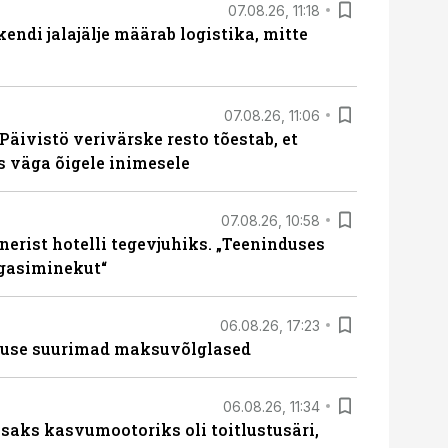
07.08.26, 11:18
endi jalajälje määrab logistika, mitte
07.08.26, 11:06
Päivistö verivärske resto tõestab, et
ks väga õigele inimesele
07.08.26, 10:58
erist hotelli tegevjuhiks. „Teeninduses
agasiminekut“
06.08.26, 17:23
nduse suurimad maksuvõlglased
06.08.26, 11:34
aks kasvumootoriks oli toitlustusäri,