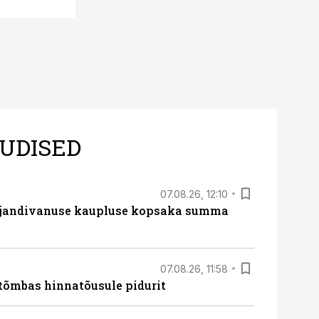
UDISED
07.08.26, 12:10
ajandivanuse kaupluse kopsaka summa
07.08.26, 11:58
tõmbas hinnatõusule pidurit