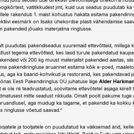
ud juttu seoses uue direktiivi ülevõtmisega ühekorra nõude
oogikõrtest, vatitikkudest jmt, kuid uus seadus puudutab ka 
kellele rakendub 1. maist kohustus hakata esitama pakendirin
ektiivi eesmärk on lisaks ühekordse plasti vähendamise saa
m pakendeid jõuaks materjalina ringlusse.
lt puudutas pakendiseadus suuremaid ettevõtteid, millega k
lust tegema ettevõtteid, kes lasid turule pakendatud kaup
kendeid või 200 kg muust materjalist pakendeid aastas, siis
a pakendiringluse aruannet esitama kõik e-poed, maaleto
s, aga ka baarid-kohvikud ja restoranid, kes pakendavad 
sõnas Eesti Pakendiringlus OÜ juhatuse liige
Alder Harkma
kt ei ole nii teadvustatud, soovitame ettevõtetel asjaga kiirel
admatusest mitte seadust rikkuda. Omalt poolt pakume tuge n
aruandlusel, aga muidugi ka tagame, et pakendid ka kokku 
 ringlusse võetud saavad.“
ojatele ja tootjatele on puudutatud ka väiksemad ärid, kell