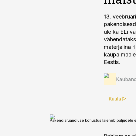
13. veebruari
pakendiseadu
üle ka ELi va
vähendatakse
materjalina 
kaupa maale
Eestis.
Kauband
Kuula
Pakendiaruandluse kohustus laieneb paljudele et