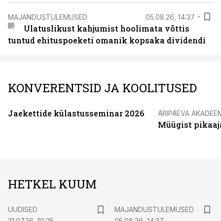
MAJANDUSTULEMUSED
05.08.26, 14:37
Ulatuslikust kahjumist hoolimata võttis
tuntud ehituspoeketi omanik kopsaka dividendi
KONVERENTSID JA KOOLITUSED
Jaekettide külastusseminar 2026
ÄRIPÄEVA AKADEE
Müügist pikaaj
HETKEL KUUM
UUDISED
MAJANDUSTULEMUSED
31.07.26, 10:35
05.08.26, 14:37