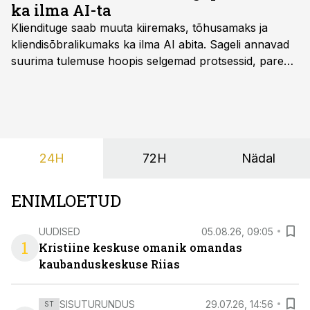
ka ilma AI-ta
Kliendituge saab muuta kiiremaks, tõhusamaks ja
kliendisõbralikumaks ka ilma AI abita. Sageli annavad
suurima tulemuse hoopis selgemad protsessid, parem
iseteenindus, nutikad automatiseerimised ja õigel ajal
jagatud info.
24H
72H
Nädal
ENIMLOETUD
UUDISED
05.08.26, 09:05
1
Kristiine keskuse omanik omandas
kaubanduskeskuse Riias
SISUTURUNDUS
29.07.26, 14:56
ST