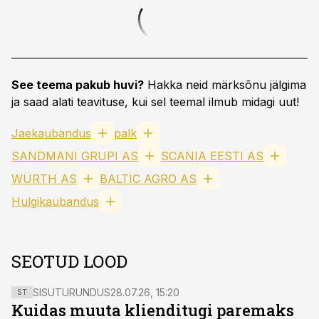
See teema pakub huvi?
Hakka neid märksõnu jälgima
ja saad alati teavituse, kui sel teemal ilmub midagi uut!
Jaekaubandus
palk
SANDMANI GRUPI AS
SCANIA EESTI AS
WÜRTH AS
BALTIC AGRO AS
Hulgikaubandus
SEOTUD LOOD
SISUTURUNDUS
28.07.26, 15:20
ST
Kuidas muuta klienditugi paremaks