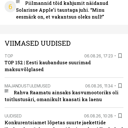
Piilmannid tõid kahjumit näidanud
6
Solarisse Apple’i taustaga juhi. “Minu
eesmärk on, et vakantsus oleks null!”
VIIMASED UUDISED
TOP
06.08.26, 17:23
TOP 152 | Eesti kaubanduse suurimad
maksuvõlglased
MAJANDUSTULEMUSED
06.08.26, 11:34
Rahva Raamatu ainsaks kasvumootoriks oli
toitlustusäri, omanikult kaasati ka laenu
UUDISED
06.08.26, 10:28
Konkurentsiamet lõpetas suurte jaekettide