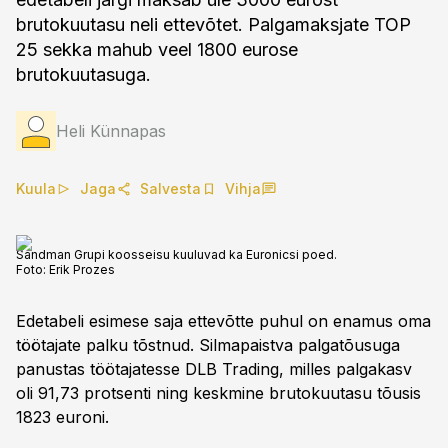
brutokuutasu neli ettevõtet. Palgamaksjate TOP
25 sekka mahub veel 1800 eurose
brutokuutasuga.
Heli Künnapas
Kuula
Jaga
Salvesta
Vihja
Sandman Grupi koosseisu kuuluvad ka Euronicsi poed.
Foto:
Erik Prozes
Edetabeli esimese saja ettevõtte puhul on enamus oma
töötajate palku tõstnud. Silmapaistva palgatõusuga
panustas töötajatesse DLB Trading, milles palgakasv
oli 91,73 protsenti ning keskmine brutokuutasu tõusis
1823 euroni.