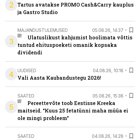
2
Tartus avatakse PROMO Cash&Carry kauplus
ja Gastro Studio
MAJANDUSTULEMUSED
05.08.26, 14:37
Ulatuslikust kahjumist hoolimata võttis
3
tuntud ehituspoeketi omanik kopsaka
dividendi
UUDISED
04.08.26, 10:18
4
Vali Aasta Kaubandustegu 2026!
SAATED
05.08.26, 15:38
Pereettevõte toob Eestisse Kreeka
5
maitseid. “Kuus 25 fetatünni maha müüa ei
ole mingi probleem“
SAATED
04.08.26, 14:28