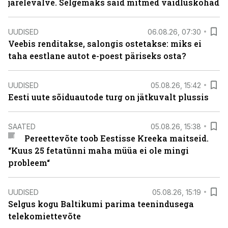
järelevalve. Selgemaks said mitmed vaidluskohad
UUDISED
06.08.26, 07:30
Veebis renditakse, salongis ostetakse: miks ei
taha eestlane autot e-poest päriseks osta?
UUDISED
05.08.26, 15:42
Eesti uute sõiduautode turg on jätkuvalt plussis
SAATED
05.08.26, 15:38
Pereettevõte toob Eestisse Kreeka maitseid.
“Kuus 25 fetatünni maha müüa ei ole mingi
probleem“
UUDISED
05.08.26, 15:19
Selgus kogu Baltikumi parima teenindusega
telekomiettevõte