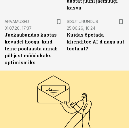
aastat juuni jaemüügi
kasvu
ST
ARVAMUSED
SISUTURUNDUS
31.07.26, 17:37
25.06.26, 16:24
Jaekaubandus kaotas
Kuidas õpetada
kevadel hoogu, kuid
klienditoe AI-d nagu uut
teine poolaasta annab
töötajat?
põhjust mõõdukaks
optimismiks