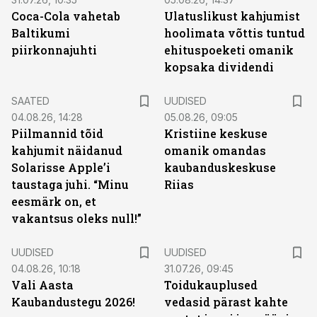
Coca-Cola vahetab
Ulatuslikust kahjumist
Baltikumi
hoolimata võttis tuntud
piirkonnajuhti
ehituspoeketi omanik
kopsaka dividendi
SAATED
UUDISED
04.08.26, 14:28
05.08.26, 09:05
Piilmannid tõid
Kristiine keskuse
kahjumit näidanud
omanik omandas
Solarisse Apple’i
kaubanduskeskuse
taustaga juhi. “Minu
Riias
eesmärk on, et
vakantsus oleks null!”
UUDISED
UUDISED
04.08.26, 10:18
31.07.26, 09:45
Vali Aasta
Toidukauplused
Kaubandustegu 2026!
vedasid pärast kahte