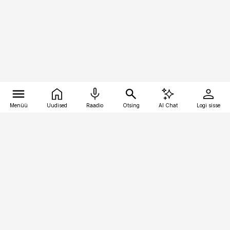
Menüü
Uudised
Raadio
Otsing
AI Chat
Logi sisse
Vana-Lõuna 39/1, 19094 Tallinn
(+372) 667 0111
kaubandus@kaubandus.ee
Telli
Reklaam
Firmast