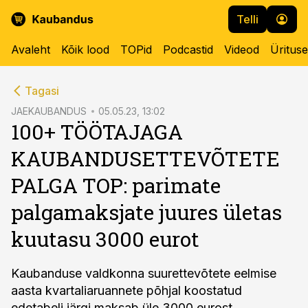
Telli
Avaleht
Kõik lood
TOPid
Podcastid
Videod
Üritus
cebook
Tagasi
Twitter)
JAEKAUBANDUS
05.05.23, 13:02
100+ TÖÖTAJAGA
kedIn
KAUBANDUSETTEVÕTETE
ail
PALGA TOP: parimate
k
palgamaksjate juures ületas
kuutasu 3000 eurot
Kaubanduse valdkonna suurettevõtete eelmise
aasta kvartaliaruannete põhjal koostatud
edetabeli järgi maksab üle 3000 eurost