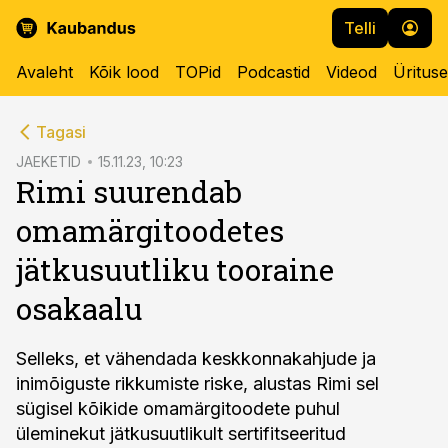
Telli
Avaleht
Kõik lood
TOPid
Podcastid
Videod
Üritus
cebook
Tagasi
Twitter)
JAEKETID
15.11.23, 10:23
Rimi suurendab
kedIn
omamärgitoodetes
ail
jätkusuutliku tooraine
k
osakaalu
Selleks, et vähendada keskkonnakahjude ja
inimõiguste rikkumiste riske, alustas Rimi sel
sügisel kõikide omamärgitoodete puhul
üleminekut jätkusuutlikult sertifitseeritud