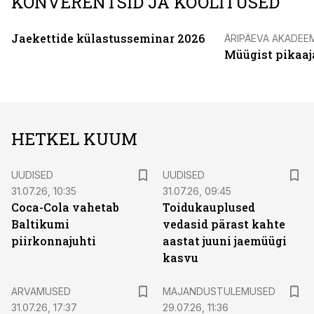
KONVERENTSID JA KOOLITUSED
Jaekettide külastusseminar 2026
ÄRIPÄEVA AKADEE
Müügist pikaaj
HETKEL KUUM
UUDISED
UUDISED
31.07.26, 10:35
31.07.26, 09:45
Coca-Cola vahetab
Toidukauplused
Baltikumi
vedasid pärast kahte
piirkonnajuhti
aastat juuni jaemüügi
kasvu
ARVAMUSED
MAJANDUSTULEMUSED
31.07.26, 17:37
29.07.26, 11:36