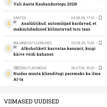
3
Vali Aasta Kaubandustegu 2026!
SAATED
04.08.26, 17:01
4
Analüütikud: automüüjad kardavad, et
maksulubadused külmutavad turu taas
MAJANDUSTULEMUSED
03.08.26, 11:45
5
Alkoholikett kasvatas kasumit, kuigi
käive veidi kahanes
SISUTURUNDUS
28.07.26, 15:20
ST
6
Kuidas muuta klienditugi paremaks ka ilma
AI-ta
VIIMASED UUDISED