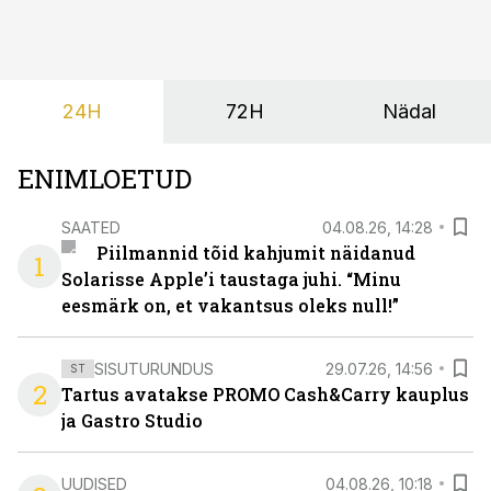
jagatud info.
24H
72H
Nädal
ENIMLOETUD
SAATED
04.08.26, 14:28
Piilmannid tõid kahjumit näidanud
1
Solarisse Apple’i taustaga juhi. “Minu
eesmärk on, et vakantsus oleks null!”
SISUTURUNDUS
29.07.26, 14:56
ST
2
Tartus avatakse PROMO Cash&Carry kauplus
ja Gastro Studio
UUDISED
04.08.26, 10:18