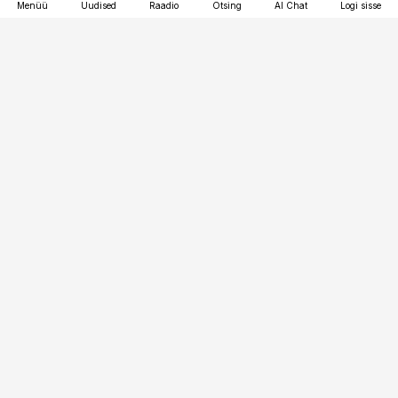
Menüü
Uudised
Raadio
Otsing
AI Chat
Logi sisse
Vana-Lõuna 39/1, 19094 Tallinn
(+372) 667 0111
kaubandus@kaubandus.ee
Telli
Reklaam
Firmast
Sisu kasutamisõigused
Ajakirjaniku
eetikakoodeks
Üldtingimused
Privaatsustingimused
Küpsiste poliitika
KKK
Eesti Meediaettevõtete
Eelistuste haldamine
Liit