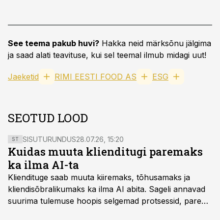
See teema pakub huvi?
Hakka neid märksõnu jälgima
ja saad alati teavituse, kui sel teemal ilmub midagi uut!
Jaeketid
RIMI EESTI FOOD AS
ESG
SEOTUD LOOD
SISUTURUNDUS
28.07.26, 15:20
ST
Kuidas muuta klienditugi paremaks
ka ilma AI-ta
Kliendituge saab muuta kiiremaks, tõhusamaks ja
kliendisõbralikumaks ka ilma AI abita. Sageli annavad
suurima tulemuse hoopis selgemad protsessid, parem
iseteenindus, nutikad automatiseerimised ja õigel ajal