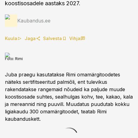
koostisosadele aastaks 2027.
Kaubandus.ee
Kuula
Jaga
Salvesta
Vihja
Foto:
Rimi
Juba praegu kasutatakse Rimi omamärgitoodetes
näiteks sertifitseeritud palmiõli, ent tulevikus
rakendatakse rangemaid nõudeid ka paljude muude
koostisosade suhtes, sealhulgas kohv, tee, kakao, kala
ja mereannid ning puuvill. Muudatus puudutab kokku
ligiakaudu 300 omamärgitoodet, teatab Rimi
kaubanduskett.