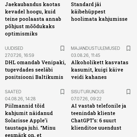
Jaekaubandus kaotas
Standard jäi
kevadel hoogu, kuid
käibehüppest
teine poolaasta annab
hoolimata kahjumisse
põhjust mõõdukaks
optimismiks
UUDISED
MAJANDUSTULEMUSED
27.07.26, 16:59
03.08.26, 11:45
DHL omandab Venipaki,
Alkoholikett kasvatas
tugevdades seeläbi
kasumit, kuigi käive
positsiooni Baltikumis
veidi kahanes
ST
SAATED
SISUTURUNDUS
04.08.26, 14:28
07.07.26, 09:22
Piilmannid tõid
AI vastab telefonile ja
kahjumit näidanud
teenindab kliente
Solarisse Apple’i
ChatGPT’s: 6 suurt
taustaga juhi. “Minu
klienditoe uuendust
eesmärk on, et