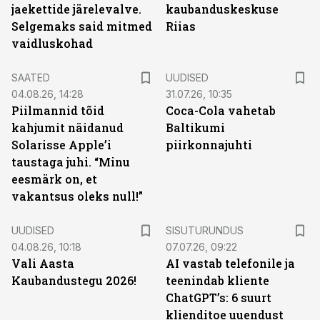
jaekettide järelevalve.
kaubanduskeskuse
Selgemaks said mitmed
Riias
vaidluskohad
SAATED
UUDISED
04.08.26, 14:28
31.07.26, 10:35
Piilmannid tõid
Coca-Cola vahetab
kahjumit näidanud
Baltikumi
Solarisse Apple’i
piirkonnajuhti
taustaga juhi. “Minu
eesmärk on, et
vakantsus oleks null!”
ST
UUDISED
SISUTURUNDUS
04.08.26, 10:18
07.07.26, 09:22
Vali Aasta
AI vastab telefonile ja
Kaubandustegu 2026!
teenindab kliente
ChatGPT’s: 6 suurt
klienditoe uuendust