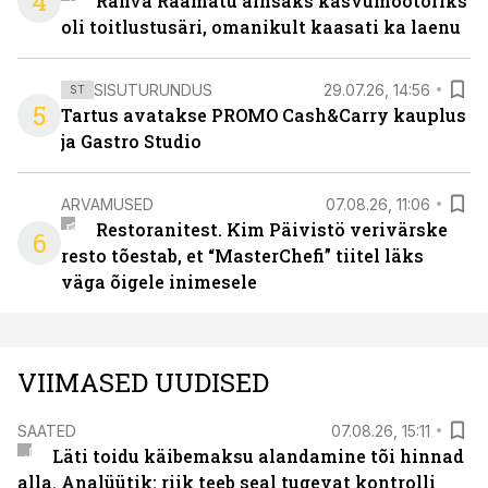
4
Rahva Raamatu ainsaks kasvumootoriks
oli toitlustusäri, omanikult kaasati ka laenu
SISUTURUNDUS
29.07.26, 14:56
ST
5
Tartus avatakse PROMO Cash&Carry kauplus
ja Gastro Studio
ARVAMUSED
07.08.26, 11:06
Restoranitest. Kim Päivistö verivärske
6
resto tõestab, et “MasterChefi” tiitel läks
väga õigele inimesele
VIIMASED UUDISED
SAATED
07.08.26, 15:11
Läti toidu käibemaksu alandamine tõi hinnad
alla. Analüütik: riik teeb seal tugevat kontrolli