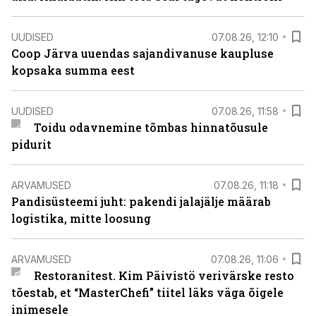
UUDISED
07.08.26, 12:10
Coop Järva uuendas sajandivanuse kaupluse
kopsaka summa eest
UUDISED
07.08.26, 11:58
Toidu odavnemine tõmbas hinnatõusule
pidurit
ARVAMUSED
07.08.26, 11:18
Pandisüsteemi juht: pakendi jalajälje määrab
logistika, mitte loosung
ARVAMUSED
07.08.26, 11:06
Restoranitest. Kim Päivistö verivärske resto
tõestab, et “MasterChefi” tiitel läks väga õigele
inimesele