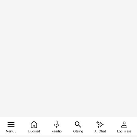
Menüü
Uudised
Raadio
Otsing
AI Chat
Logi sisse