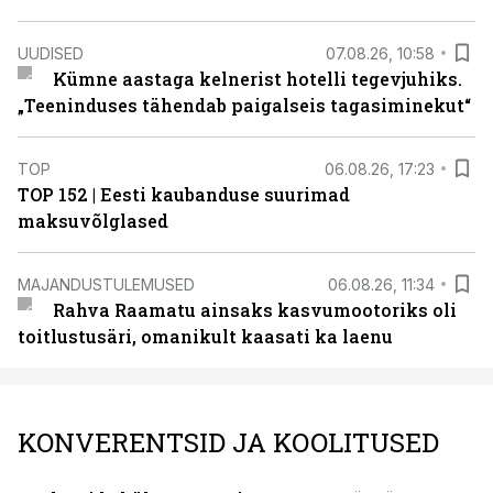
UUDISED
07.08.26, 10:58
Kümne aastaga kelnerist hotelli tegevjuhiks.
„Teeninduses tähendab paigalseis tagasiminekut“
TOP
06.08.26, 17:23
TOP 152 | Eesti kaubanduse suurimad
maksuvõlglased
MAJANDUSTULEMUSED
06.08.26, 11:34
Rahva Raamatu ainsaks kasvumootoriks oli
toitlustusäri, omanikult kaasati ka laenu
KONVERENTSID JA KOOLITUSED