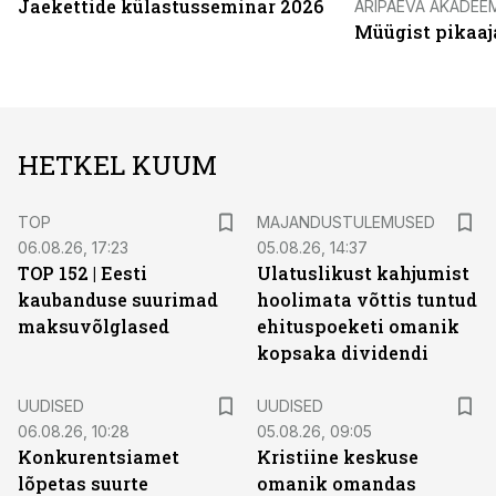
Jaekettide külastusseminar 2026
ÄRIPÄEVA AKADEE
Müügist pikaaj
HETKEL KUUM
TOP
MAJANDUSTULEMUSED
06.08.26, 17:23
05.08.26, 14:37
TOP 152 | Eesti
Ulatuslikust kahjumist
kaubanduse suurimad
hoolimata võttis tuntud
maksuvõlglased
ehituspoeketi omanik
kopsaka dividendi
UUDISED
UUDISED
06.08.26, 10:28
05.08.26, 09:05
Konkurentsiamet
Kristiine keskuse
lõpetas suurte
omanik omandas