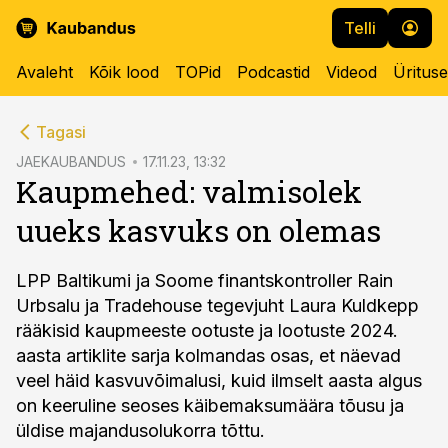
Telli
Avaleht
Kõik lood
TOPid
Podcastid
Videod
Üritus
cebook
Tagasi
Twitter)
JAEKAUBANDUS
17.11.23, 13:32
Kaupmehed: valmisolek
kedIn
uueks kasvuks on olemas
ail
k
LPP Baltikumi ja Soome finantskontroller Rain
Urbsalu ja Tradehouse tegevjuht Laura Kuldkepp
rääkisid kaupmeeste ootuste ja lootuste 2024.
aasta artiklite sarja kolmandas osas, et näevad
veel häid kasvuvõimalusi, kuid ilmselt aasta algus
on keeruline seoses käibemaksumäära tõusu ja
üldise majandusolukorra tõttu.