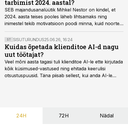
tarbimist 2024. aastal?
SEB majandusanalüütik Mihkel Nestor on kindel, et
2024. aasta teises pooles läheb lihtsamaks ning
inimestel tekib motivatsioon poodi minna, kuid noorte
inimeste värbamisega on keeruline, kuna neid on
lihtsalt vähe.
SISUTURUNDUS
25.06.26, 16:24
ST
Kuidas õpetada klienditoe AI-d nagu
uut töötajat?
Veel mõni aasta tagasi tuli klienditoe AI-le ette kirjutada
kõik küsimused-vastused ning ehitada keerulisi
otsustuspuusid. Täna piisab sellest, kui anda AI-le
ligipääs õigetele teadmisteallikatele ning kirjeldada
ülesanne tekstina.
24H
72H
Nädal