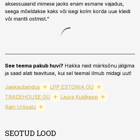
aksessuaarid inimese jaoks enam esmane vajadus,
seega mõeldakse kaks või isegi kolm korda uue kleidi
või mantli ostmist.“
See teema pakub huvi?
Hakka neid märksõnu jälgima
ja saad alati teavituse, kui sel teemal ilmub midagi uut!
Jaekaubandus
LPP ESTONIA OÜ
TRADEHOUSE OÜ
Laura Kuldkepp
Rain Urbsalu
SEOTUD LOOD