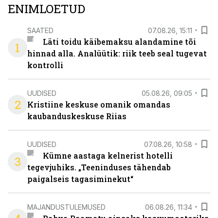
ENIMLOETUD
SAATED
07.08.26, 15:11
Läti toidu käibemaksu alandamine tõi
1
hinnad alla. Analüütik: riik teeb seal tugevat
kontrolli
UUDISED
05.08.26, 09:05
2
Kristiine keskuse omanik omandas
kaubanduskeskuse Riias
UUDISED
07.08.26, 10:58
Kümne aastaga kelnerist hotelli
3
tegevjuhiks. „Teeninduses tähendab
paigalseis tagasiminekut“
MAJANDUSTULEMUSED
06.08.26, 11:34