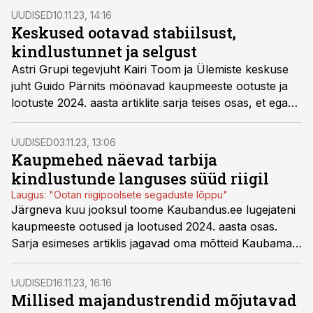
UUDISED
10.11.23, 14:16
Keskused ootavad stabiilsust,
kindlustunnet ja selgust
Astri Grupi tegevjuht Kairi Toom ja Ülemiste keskuse
juht Guido Pärnits möönavad kaupmeeste ootuste ja
lootuste 2024. aasta artiklite sarja teises osas, et ega
pilt eriti helge ei ole aga samas kaubandussektor
toimib ka kriisiajal.
UUDISED
03.11.23, 13:06
Kaupmehed näevad tarbija
kindlustunde languses süüd riigil
Laugus: "Ootan riigipoolsete segaduste lõppu"
Järgneva kuu jooksul toome Kaubandus.ee lugejateni
kaupmeeste ootused ja lootused 2024. aasta osas.
Sarja esimeses artiklis jagavad oma mõtteid Kaubamaja
juht Erkki Laugus ja Põldma Kaubanduse omanik
Heinar Põldma.
UUDISED
16.11.23, 16:16
Millised majandustrendid mõjutavad