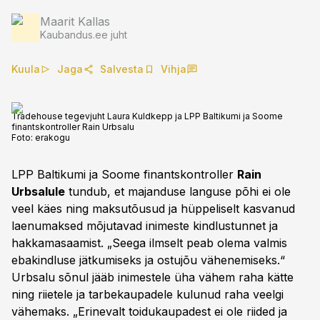
Maarit Kallas
Kaubandus.ee juht
Kuula
Jaga
Salvesta
Vihja
Tradehouse tegevjuht Laura Kuldkepp ja LPP Baltikumi ja Soome
finantskontroller Rain Urbsalu
Foto:
erakogu
LPP Baltikumi ja Soome finantskontroller
Rain
Urbsalule
tundub, et majanduse languse põhi ei ole
veel käes ning maksutõusud ja hüppeliselt kasvanud
laenumaksed mõjutavad inimeste kindlustunnet ja
hakkamasaamist. „Seega ilmselt peab olema valmis
ebakindluse jätkumiseks ja ostujõu vähenemiseks.“
Urbsalu sõnul jääb inimestele üha vähem raha kätte
ning riietele ja tarbekaupadele kulunud raha veelgi
vähemaks. „Erinevalt toidukaupadest ei ole riided ja