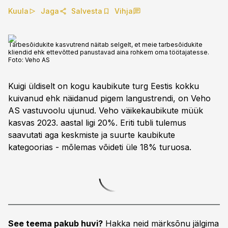
Kuula
Jaga
Salvesta
Vihja
Tarbesõidukite kasvutrend näitab selgelt, et meie tarbesõidukite
kliendid ehk ettevõtted panustavad aina rohkem oma töötajatesse.
Foto: Veho AS
Kuigi üldiselt on kogu kaubikute turg Eestis kokku
kuivanud ehk näidanud pigem langustrendi, on Veho
AS vastuvoolu ujunud. Veho väikekaubikute müük
kasvas 2023. aastal ligi 20%. Eriti tubli tulemus
saavutati aga keskmiste ja suurte kaubikute
kategoorias - mõlemas võideti üle 18% turuosa.
See teema pakub huvi?
Hakka neid märksõnu jälgima