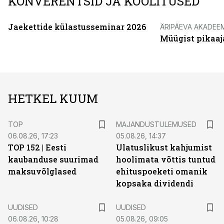
KONVERENTSID JA KOOLITUSED
Jaekettide külastusseminar 2026
ÄRIPÄEVA AKADEE
Müügist pikaaj
HETKEL KUUM
TOP
MAJANDUSTULEMUSED
06.08.26, 17:23
05.08.26, 14:37
TOP 152 | Eesti
Ulatuslikust kahjumist
kaubanduse suurimad
hoolimata võttis tuntud
maksuvõlglased
ehituspoeketi omanik
kopsaka dividendi
UUDISED
UUDISED
06.08.26, 10:28
05.08.26, 09:05