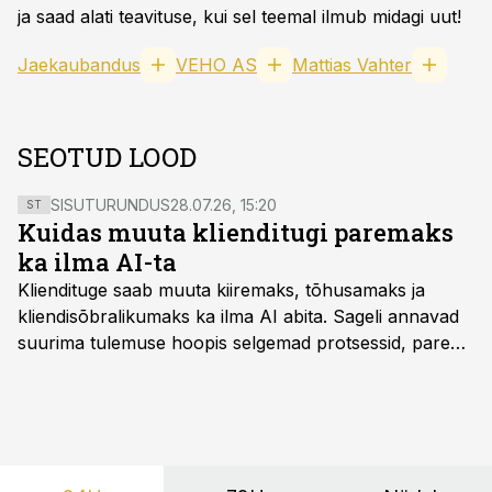
ja saad alati teavituse, kui sel teemal ilmub midagi uut!
Jaekaubandus
VEHO AS
Mattias Vahter
SEOTUD LOOD
SISUTURUNDUS
28.07.26, 15:20
ST
Kuidas muuta klienditugi paremaks
ka ilma AI-ta
Kliendituge saab muuta kiiremaks, tõhusamaks ja
kliendisõbralikumaks ka ilma AI abita. Sageli annavad
suurima tulemuse hoopis selgemad protsessid, parem
iseteenindus, nutikad automatiseerimised ja õigel ajal
jagatud info.