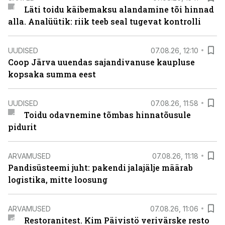
Läti toidu käibemaksu alandamine tõi hinnad
alla. Analüütik: riik teeb seal tugevat kontrolli
UUDISED
07.08.26, 12:10
Coop Järva uuendas sajandivanuse kaupluse
kopsaka summa eest
UUDISED
07.08.26, 11:58
Toidu odavnemine tõmbas hinnatõusule
pidurit
ARVAMUSED
07.08.26, 11:18
Pandisüsteemi juht: pakendi jalajälje määrab
logistika, mitte loosung
ARVAMUSED
07.08.26, 11:06
Restoranitest. Kim Päivistö verivärske resto