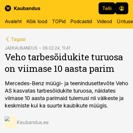
Telli
Avaleht
Kõik lood
TOPid
Podcastid
Videod
Üritus
cebook
Tagasi
Twitter)
JAEKAUBANDUS
08.02.24, 11:41
Veho tarbesõidukite turuosa
kedIn
on viimase 10 aasta parim
ail
k
Mercedes-Benz müügi- ja teenindusettevõte Veho
AS kasvatas tarbesõidukite turuosa, näidates
viimase 10 aasta parimaid tulemusi nii väikeste ja
keskmiste kui ka suurte kaubikute müügis.
Kaubandus.ee