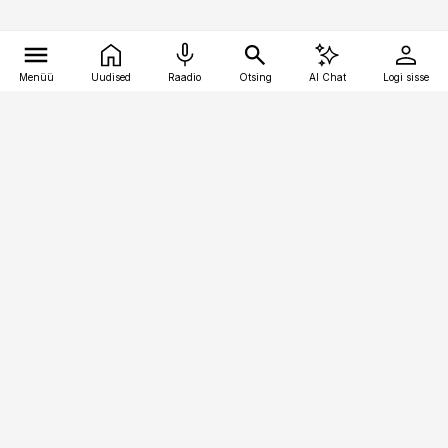
Menüü
Uudised
Raadio
Otsing
AI Chat
Logi sisse
Vana-Lõuna 39/1, 19094 Tallinn
(+372) 667 0111
kaubandus@kaubandus.ee
Telli
Reklaam
Firmast
Sisu kasutamisõigused
Ajakirjaniku
eetikakoodeks
Üldtingimused
Privaatsustingimused
Küpsiste poliitika
KKK