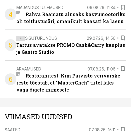
MAJANDUSTULEMUSED
06.08.26, 11:34
4
Rahva Raamatu ainsaks kasvumootoriks
oli toitlustusäri, omanikult kaasati ka laenu
SISUTURUNDUS
29.07.26, 14:56
ST
5
Tartus avatakse PROMO Cash&Carry kauplus
ja Gastro Studio
ARVAMUSED
07.08.26, 11:06
Restoranitest. Kim Päivistö verivärske
6
resto tõestab, et “MasterChefi” tiitel läks
väga õigele inimesele
VIIMASED UUDISED
SAATED
07.08.26, 15:11