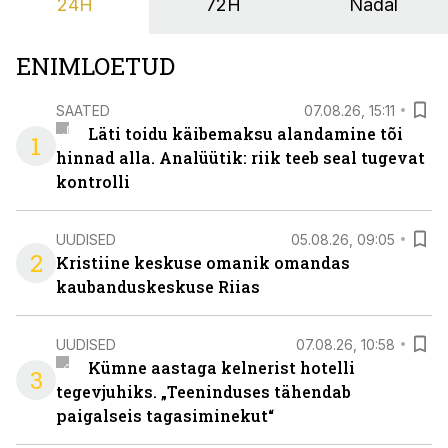
24H
72H
Nädal
ENIMLOETUD
SAATED
07.08.26, 15:11
Läti toidu käibemaksu alandamine tõi
1
hinnad alla. Analüütik: riik teeb seal tugevat
kontrolli
UUDISED
05.08.26, 09:05
2
Kristiine keskuse omanik omandas
kaubanduskeskuse Riias
UUDISED
07.08.26, 10:58
Kümne aastaga kelnerist hotelli
3
tegevjuhiks. „Teeninduses tähendab
paigalseis tagasiminekut“