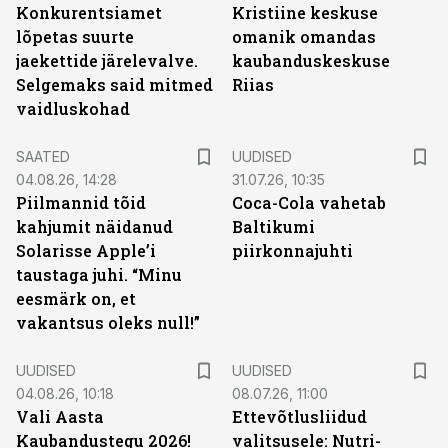
Konkurentsiamet
Kristiine keskuse
lõpetas suurte
omanik omandas
jaekettide järelevalve.
kaubanduskeskuse
Selgemaks said mitmed
Riias
vaidluskohad
SAATED
UUDISED
04.08.26, 14:28
31.07.26, 10:35
Piilmannid tõid
Coca-Cola vahetab
kahjumit näidanud
Baltikumi
Solarisse Apple’i
piirkonnajuhti
taustaga juhi. “Minu
eesmärk on, et
vakantsus oleks null!”
UUDISED
UUDISED
04.08.26, 10:18
08.07.26, 11:00
Vali Aasta
Ettevõtlusliidud
Kaubandustegu 2026!
valitsusele: Nutri-