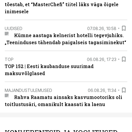
tõestab, et “MasterChefi” tiitel läks väga õigele
inimesele
UUDISED
07.08.26, 10:58
Kümne aastaga kelnerist hotelli tegevjuhiks.
„Teeninduses tähendab paigalseis tagasiminekut“
TOP
06.08.26, 17:23
TOP 152 | Eesti kaubanduse suurimad
maksuvõlglased
MAJANDUSTULEMUSED
06.08.26, 11:34
Rahva Raamatu ainsaks kasvumootoriks oli
toitlustusäri, omanikult kaasati ka laenu