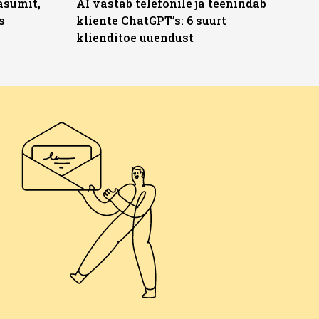
asumit,
AI vastab telefonile ja teenindab
s
kliente ChatGPT’s: 6 suurt
klienditoe uuendust