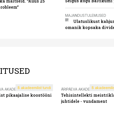
Selgus kogu Baltikumi
ka maitseid. “Kuus 25
probleem“
MAJANDUSTULEMUSED
Ulatuslikust kahju
omanik kopsaka divid
LITUSED
8 akadeemilist tundi
8 akadeemilis
VA AKADEEMIA
ÄRIPÄEVA AKADEEMIA
st pikaajalise koostööni
Tehisintellekti meistrikl
juhtidele - vundament