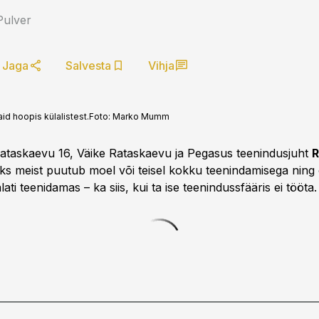
Pulver
Jaga
Salvesta
Vihja
id hoopis külalistest.
Foto:
Marko Mumm
ataskaevu 16, Väike Rataskaevu ja Pegasus teenindusjuht
R
aüks meist puutub moel või teisel kokku teenindamisega ning 
lati teenidamas – ka siis, kui ta ise teenindussfääris ei tööta.