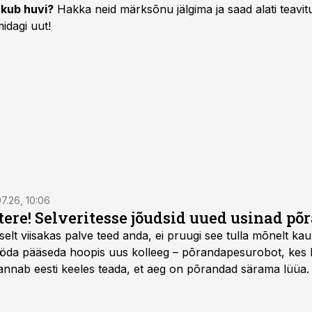
kub huvi?
Hakka neid märksõnu jälgima ja saad alati teavitu
idagi uut!
7.26, 10:06
 tere! Selveritesse jõudsid uued usinad p
selt viisakas palve teed anda, ei pruugi see tulla mõnelt kau
öda pääseda hoopis uus kolleeg – põrandapesurobot, kes lii
annab eesti keeles teada, et aeg on põrandad särama lüüa.