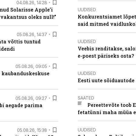
04.08.26, 14:28
nud Solarisse Apple’i
UUDISED
Konkurentsiamet lõpeta
 vakantsus oleks null!”
said mitmed vaidlusk
05.08.26, 14:37
ta võttis tuntud
UUDISED
Veebis renditakse, salo
idendi
e-poest päriseks osta?
05.08.26, 09:05
s kaubanduskeskuse
UUDISED
Eesti uute sõiduautode 
SAATED
05.08.26, 09:27
Pereettevõte toob E
äbi aegade parima
fetatünni maha müüa ei
UUDISED
05.08.26, 15:38