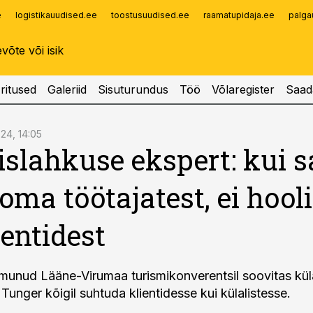
e
logistikauudised.ee
toostusuudised.ee
raamatupidaja.ee
palga
Infopank
Radar
ritused
Galeriid
Sisuturundus
Töö
Võlaregister
Saad
.24, 14:05
islahkuse ekspert: kui s
 oma töötajatest, ei hooli
ientidest
munud Lääne-Virumaa turismikonverentsil soovitas kül
Tunger kõigil suhtuda klientidesse kui külalistesse.