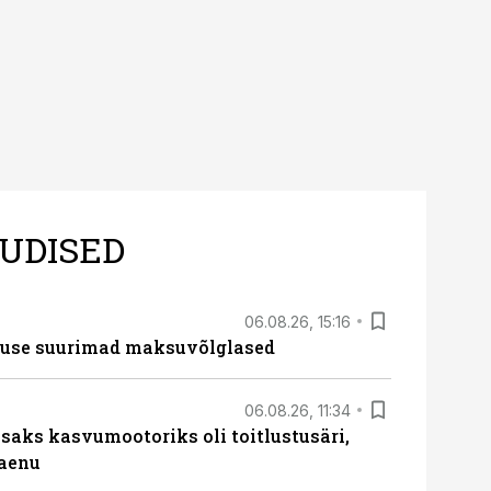
UDISED
06.08.26, 15:16
nduse suurimad maksuvõlglased
06.08.26, 11:34
aks kasvumootoriks oli toitlustusäri,
laenu