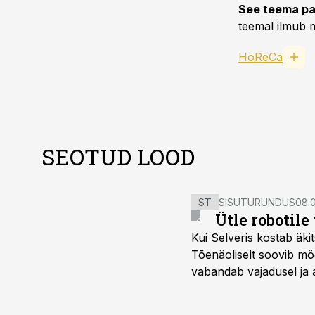
See teema pa
teemal ilmub m
HoReCa
SEOTUD LOOD
ST
SISUTURUNDUS
08.0
Ütle robotile
Kui Selveris kostab äkit
Tõenäoliselt soovib mö
vabandab vajadusel ja 