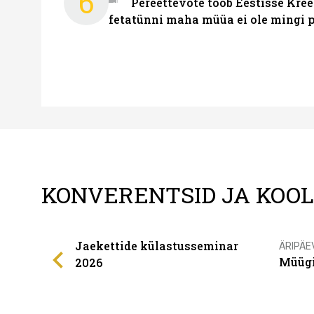
6
Pereettevõte toob Eestisse Kree
fetatünni maha müüa ei ole mingi 
KONVERENTSID JA KOO
Jaekettide külastusseminar
ÄRIPÄE
Müügi
2026