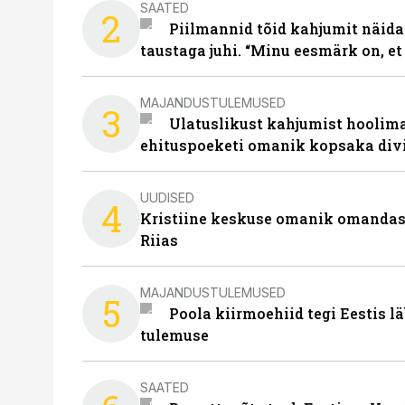
SAATED
2
Piilmannid tõid kahjumit näida
taustaga juhi. “Minu eesmärk on, et
MAJANDUSTULEMUSED
3
Ulatuslikust kahjumist hoolima
ehituspoeketi omanik kopsaka div
UUDISED
4
Kristiine keskuse omanik omanda
Riias
MAJANDUSTULEMUSED
5
Poola kiirmoehiid tegi Eestis l
tulemuse
SAATED