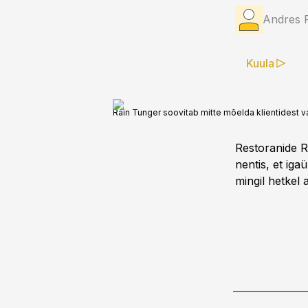
Andres 
Kuula
Rain Tunger soovitab mitte mõelda klientidest va
Restoranide R
nentis, et ig
mingil hetkel a