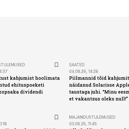
STULEMUSED
SAATED
4:37
04.08.26, 14:28
kust kahjumist hoolimata
Piilmannid tõid kahjumi
untud ehituspoeketi
näidanud Solarisse Apple
opsaka dividendi
taustaga juhi. “Minu ees
et vakantsus oleks null!”
MAJANDUSTULEMUSED
0:18
03.08.26, 11:45