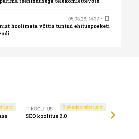
 parima teenindusega telekomiettevõte
05.08.26, 14:37
mist hoolimata võttis tuntud ehituspoeketi
endi
t tundi
6 akadeemilist tundi
Müügijuh
IT KOOLITUS
ass
SEO koolitus 2.0