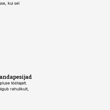
se, kui sel
õrandapesijad
pluse töötajalt.
gub rahulikult,