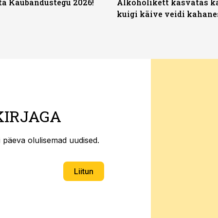
ta Kaubandustegu 2026!
Alkoholikett kasvatas k
kuigi käive veidi kahane
KIRJAGA
ti päeva olulisemad uudised.
Liitun