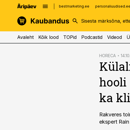
bestmarketing.ee
personaliuudised.e
kinnisvarauudised.ee
imelineajalugu.ee
logistikauudised.ee
imelineteadus.ee
Avaleht
Kõik lood
TOPid
Podcastid
Videod
Ü
cebook
HORECA
14.10
Külal
Twitter)
kedIn
hooli
ail
ka kl
k
Rakveres toi
ekspert Rain 