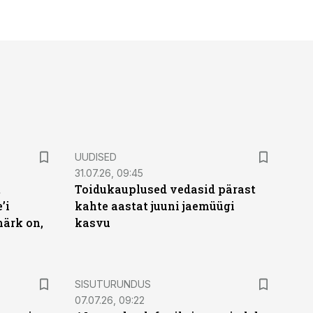
UUDISED
31.07.26, 09:45
t
Toidukauplused vedasid pärast
’i
kahte aastat juuni jaemüügi
märk on,
kasvu
ST
SISUTURUNDUS
07.07.26, 09:22