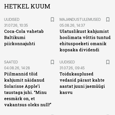
HETKEL KUUM
UUDISED
MAJANDUSTULEMUSED
31.07.26, 10:35
05.08.26, 14:37
Coca-Cola vahetab
Ulatuslikust kahjumist
Baltikumi
hoolimata võttis tuntud
piirkonnajuhti
ehituspoeketi omanik
kopsaka dividendi
SAATED
UUDISED
04.08.26, 14:28
31.07.26, 09:45
Piilmannid tõid
Toidukauplused
kahjumit näidanud
vedasid pärast kahte
Solarisse Apple’i
aastat juuni jaemüügi
taustaga juhi. “Minu
kasvu
eesmärk on, et
vakantsus oleks null!”