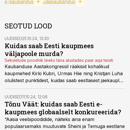
e-kaubandus
Jaekaubandus
SEOTUD LOOD
UUDISED
25.10.24, 13:30
Kuidas saab Eesti kaupmees
väljapoole murda?
Sekslelude poodnik teeks täna alustades paar asja teisiti
Kaubanduse Aastakongressil rääkisid kohalikud
kaupmehed Kirki Kubri, Urmas Hiie ning Kristjan Luha
olulistest punktidest, kuidas saab eestlasest jaekaupleja
välisturgudel hästi silma paista
UUDISED
11.10.24, 12:06
Tõnu Väät: kuidas saab Eesti e-
kaupmees globaalselt konkureerida?
“Aasia veebipoodidide, näiteks aina enam
populaarsemaks muutuvate Sheini ja Temuga eestlane