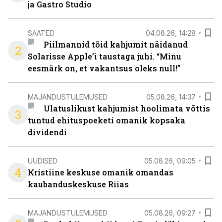
ja Gastro Studio
SAATED
04.08.26, 14:28
Piilmannid tõid kahjumit näidanud
2
Solarisse Apple’i taustaga juhi. “Minu
eesmärk on, et vakantsus oleks null!”
MAJANDUSTULEMUSED
05.08.26, 14:37
Ulatuslikust kahjumist hoolimata võttis
3
tuntud ehituspoeketi omanik kopsaka
dividendi
UUDISED
05.08.26, 09:05
4
Kristiine keskuse omanik omandas
kaubanduskeskuse Riias
MAJANDUSTULEMUSED
05.08.26, 09:27