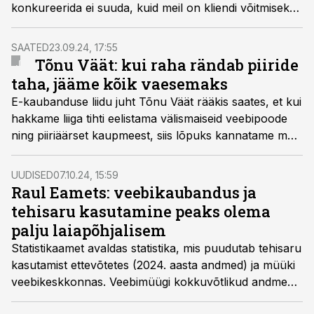
konkureerida ei suuda, kuid meil on kliendi võitmiseks
varuks omad trumbid,” rääkis Eesti E-kaubanduse
Liidu tegevjuht Tõnu Väät.
SAATED
23.09.24, 17:55
Tõnu Väät: kui raha rändab piiride
taha, jääme kõik vaesemaks
E-kaubanduse liidu juht Tõnu Väät rääkis saates, et kui
hakkame liiga tihti eelistama välismaiseid veebipoode
ning piiriäärset kaupmeest, siis lõpuks kannatame meie
ise.
UUDISED
07.10.24, 15:59
Raul Eamets: veebikaubandus ja
tehisaru kasutamine peaks olema
palju laiapõhjalisem
Statistikaamet avaldas statistika, mis puudutab tehisaru
kasutamist ettevõtetes (2024. aasta andmed) ja müüki
veebikeskkonnas. Veebimüügi kokkuvõtlikud andmed
kajastavad 2023. aastat.