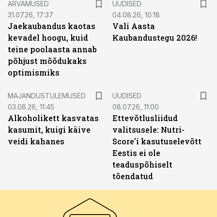
ARVAMUSED
UUDISED
31.07.26, 17:37
04.08.26, 10:18
Jaekaubandus kaotas
Vali Aasta
kevadel hoogu, kuid
Kaubandustegu 2026!
teine poolaasta annab
põhjust mõõdukaks
optimismiks
MAJANDUSTULEMUSED
UUDISED
03.08.26, 11:45
08.07.26, 11:00
Alkoholikett kasvatas
Ettevõtlusliidud
kasumit, kuigi käive
valitsusele: Nutri-
veidi kahanes
Score'i kasutuselevõtt
Eestis ei ole
teaduspõhiselt
tõendatud