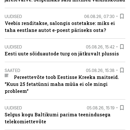
UUDISED
06.08.26, 07:30
Veebis renditakse, salongis ostetakse: miks ei
taha eestlane autot e-poest päriseks osta?
UUDISED
05.08.26, 15:42
Eesti uute sõiduautode turg on jätkuvalt plussis
SAATED
05.08.26, 15:38
Pereettevõte toob Eestisse Kreeka maitseid.
“Kuus 25 fetatünni maha müüa ei ole mingi
probleem“
UUDISED
05.08.26, 15:19
Selgus kogu Baltikumi parima teenindusega
telekomiettevõte