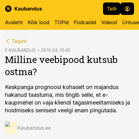
Telli
Avaleht
Kõik lood
TOPid
Podcastid
Videod
Üritus
cebook
Tagasi
Twitter)
E-KAUBANDUS
29.10.24, 10:45
Milline veebipood kutsub
kedIn
ostma?
ail
k
Keskpanga prognoosi kohaselt on majandus
hakanud taastuma, mis tingib selle, et e-
kaupmehel on vaja kliendi tagasimeelitamiseks ja
hoidmiseks senisest veelgi enam pingutada.
Kaubandus.ee