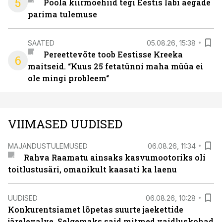
5
Poola kiirmoehiid tegi Eestis läbi aegade
parima tulemuse
SAATED
05.08.26, 15:38
Pereettevõte toob Eestisse Kreeka
6
maitseid. “Kuus 25 fetatünni maha müüa ei
ole mingi probleem“
VIIMASED UUDISED
MAJANDUSTULEMUSED
06.08.26, 11:34
Rahva Raamatu ainsaks kasvumootoriks oli
toitlustusäri, omanikult kaasati ka laenu
UUDISED
06.08.26, 10:28
Konkurentsiamet lõpetas suurte jaekettide
järelevalve. Selgemaks said mitmed vaidluskohad