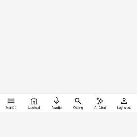
Menüü
Uudised
Raadio
Otsing
AI Chat
Logi sisse
Vana-Lõuna 39/1, 19094 Tallinn