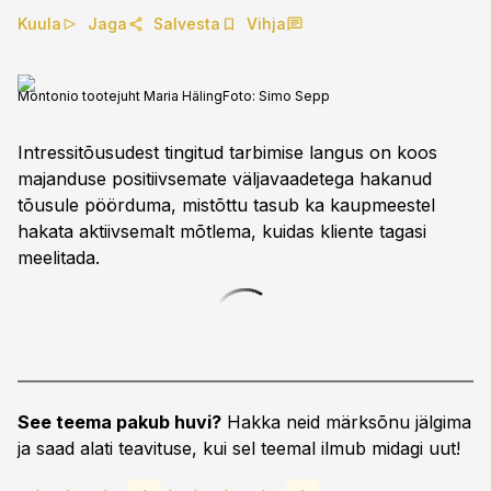
Kuula
Jaga
Salvesta
Vihja
Montonio tootejuht Maria Häling
Foto:
Simo Sepp
Intressitõusudest tingitud tarbimise langus on koos
majanduse positiivsemate väljavaadetega hakanud
tõusule pöörduma, mistõttu tasub ka kaupmeestel
hakata aktiivsemalt mõtlema, kuidas kliente tagasi
meelitada.
See teema pakub huvi?
Hakka neid märksõnu jälgima
ja saad alati teavituse, kui sel teemal ilmub midagi uut!