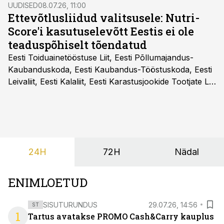
UUDISED
08.07.26, 11:00
Ettevõtlusliidud valitsusele: Nutri-
Score'i kasutuselevõtt Eestis ei ole
teaduspõhiselt tõendatud
Eesti Toiduainetööstuse Liit, Eesti Põllumajandus-
Kaubanduskoda, Eesti Kaubandus-Tööstuskoda, Eesti
Leivaliit, Eesti Kalaliit, Eesti Karastusjookide Tootjate Liit
ja Eesti Aiandusliit saatsid täna vabariigi valitsusele
pöördumise, milles rõhutavad, et Eesti ei peaks
vabatahtlikult kasutusele võtma ühtegi
pakendimärgistuse süsteemi kuni Euroopa Liidus pole
kokku lepitud ühtses, teaduspõhises ja toidukultuure
24H
72H
Nädal
arvestavas lahenduses. Pakendi esikülje märgistuse
eesmärk peaks olema tarbijainfo lihtsustamine, mitte
eksitamine.
ENIMLOETUD
SISUTURUNDUS
29.07.26, 14:56
ST
1
Tartus avatakse PROMO Cash&Carry kauplus