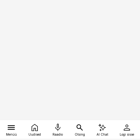
Menüü
Uudised
Raadio
Otsing
AI Chat
Logi sisse