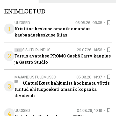
ENIMLOETUD
UUDISED
05.08.26, 09:05
1
Kristiine keskuse omanik omandas
kaubanduskeskuse Riias
SISUTURUNDUS
29.07.26, 14:56
ST
2
Tartus avatakse PROMO Cash&Carry kauplus
ja Gastro Studio
MAJANDUSTULEMUSED
05.08.26, 14:37
Ulatuslikust kahjumist hoolimata võttis
3
tuntud ehituspoeketi omanik kopsaka
dividendi
UUDISED
04.08.26, 10:18
4