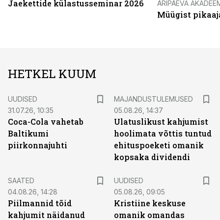
Jaekettide külastusseminar 2026
ÄRIPÄEVA AKADEE
Müügist pikaaj
HETKEL KUUM
UUDISED
MAJANDUSTULEMUSED
31.07.26, 10:35
05.08.26, 14:37
Coca-Cola vahetab
Ulatuslikust kahjumist
Baltikumi
hoolimata võttis tuntud
piirkonnajuhti
ehituspoeketi omanik
kopsaka dividendi
SAATED
UUDISED
04.08.26, 14:28
05.08.26, 09:05
Piilmannid tõid
Kristiine keskuse
kahjumit näidanud
omanik omandas