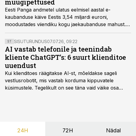
müügipettused
Eesti Panga andmetel ulatus eelmisel aastal e-
kaubanduse käive Eestis 3,54 miljardi euroni,
moodustades viiendiku kogu jaekaubanduse mahust.
Suurest mahust ja kasvust soovivad aga oma osa
saada ka petturid. Luminori tellimusel hiljuti läbi viidud
SISUTURUNDUS
07.07.26, 09:22
ST
uuringu kohaselt on iga viies Eesti inimene puutunud
AI vastab telefonile ja teenindab
viimase aasta jooksul kokku veebipõhise
kliente ChatGPT’s: 6 suurt klienditoe
müügipettusega.
uuendust
Kui klienditoes räägitakse AI-st, mõeldakse sageli
vestlusrobotit, mis vastab korduma kippuvatele
küsimustele. Tegelikult on see täna vaid väike osa
sellest, mida AI suudab teha.
24H
72H
Nädal