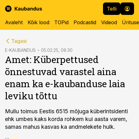
Telli
Avaleht
Kõik lood
TOPid
Podcastid
Videod
Üritus
cebook
Tagasi
Twitter)
E-KAUBANDUS
05.02.25, 08:30
Amet: Küberpettused
kedIn
õnnestuvad varastel aina
ail
enam ka e-kaubanduse laia
k
leviku tõttu
Mullu toimus Eestis 6515 mõjuga küberintsidenti
ehk umbes kaks korda rohkem kui aasta varem,
samas mahus kasvas ka andmelekete hulk.