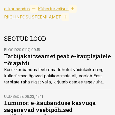
e-kaubandus
Küberturvalisus
RIIGI INFOSÜSTEEMI AMET
SEOTUD LOOD
BLOGID
20.01.17, 09:15
Tarbijakaitseamet peab e-kauplejatele
nõiajahti
Kui e-kaubandus teeb oma tohutut võidukäiku ning
kullerfirmad ägavad pakikoormate all, voolab Eesti
tarbijate raha riigist välja, kirjutab osta.ee tegevjuht
Toomas R. Raist
UUDISED
28.09.23, 12:11
Luminor: e-kaubanduse kasvuga
sagenevad veebipõhised