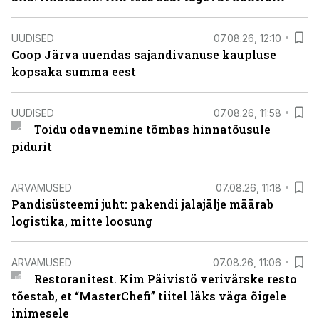
UUDISED
07.08.26, 12:10
Coop Järva uuendas sajandivanuse kaupluse
kopsaka summa eest
UUDISED
07.08.26, 11:58
Toidu odavnemine tõmbas hinnatõusule
pidurit
ARVAMUSED
07.08.26, 11:18
Pandisüsteemi juht: pakendi jalajälje määrab
logistika, mitte loosung
ARVAMUSED
07.08.26, 11:06
Restoranitest. Kim Päivistö verivärske resto
tõestab, et “MasterChefi” tiitel läks väga õigele
inimesele