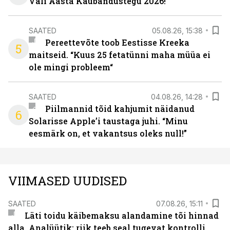
Vali Aasta Kaubandustegu 2026!
SAATED
05.08.26, 15:38
Pereettevõte toob Eestisse Kreeka
5
maitseid. “Kuus 25 fetatünni maha müüa ei
ole mingi probleem“
SAATED
04.08.26, 14:28
Piilmannid tõid kahjumit näidanud
6
Solarisse Apple’i taustaga juhi. “Minu
eesmärk on, et vakantsus oleks null!”
VIIMASED UUDISED
SAATED
07.08.26, 15:11
Läti toidu käibemaksu alandamine tõi hinnad
alla. Analüütik: riik teeb seal tugevat kontrolli