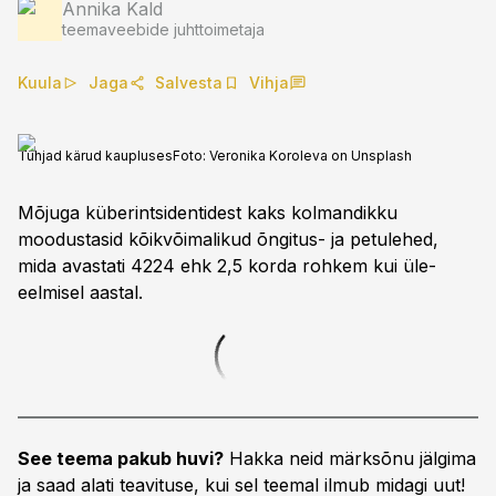
Annika Kald
teemaveebide juhttoimetaja
Kuula
Jaga
Salvesta
Vihja
Tühjad kärud kaupluses
Foto:
Veronika Koroleva on Unsplash
Mõjuga küberintsidentidest kaks kolmandikku
moodustasid kõikvõimalikud õngitus- ja petulehed,
mida avastati 4224 ehk 2,5 korda rohkem kui üle-
eelmisel aastal.
See teema pakub huvi?
Hakka neid märksõnu jälgima
ja saad alati teavituse, kui sel teemal ilmub midagi uut!