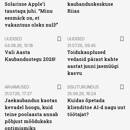
Solarisse Apple’i
kaubanduskeskuse
taustaga juhi. “Minu
Riias
eesmärk on, et
vakantsus oleks null!”
UUDISED
UUDISED
04.08.26, 10:18
31.07.26, 09:45
Vali Aasta
Toidukauplused
Kaubandustegu 2026!
vedasid pärast kahte
aastat juuni jaemüügi
kasvu
ST
ARVAMUSED
SISUTURUNDUS
31.07.26, 17:37
25.06.26, 16:24
Jaekaubandus kaotas
Kuidas õpetada
kevadel hoogu, kuid
klienditoe AI-d nagu uut
teine poolaasta annab
töötajat?
põhjust mõõdukaks
optimismiks