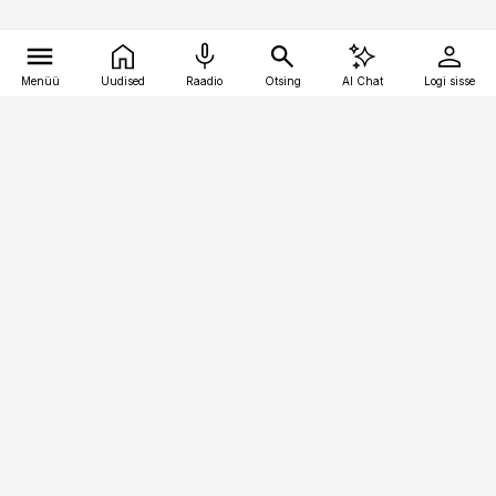
Menüü
Uudised
Raadio
Otsing
AI Chat
Logi sisse
Vana-Lõuna 39/1, 19094 Tallinn
(+372) 667 0111
kaubandus@kaubandus.ee
Telli
Reklaam
Firmast
Sisu kasutamisõigused
Ajakirjaniku
eetikakoodeks
Üldtingimused
Privaatsustingimused
Küpsiste poliitika
KKK