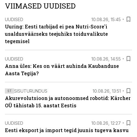
VIIMASED UUDISED
UUDISED
10.08.26, 15:45
Uuring: Eesti tarbijad ei pea Nutri-Score'i
usaldusväärseks teejuhiks toiduvalikute
tegemisel
UUDISED
10.08.26, 14:55
Anna üles: Kes on väärt auhinda Kaubanduse
Aasta Tegija?
SISUTURUNDUS
10.08.26, 13:51
ST
Akurevolutsioon ja autonoomsed robotid: Kärcher
OÜ tähistab 15. aastat Eestis
UUDISED
10.08.26, 12:27
Eesti eksport ja import tegid juunis tugeva kasvu