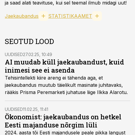
ja saad alati teavituse, kui sel teemal ilmub midagi uut!
Jaekaubandus
STATISTIKAAMET
SEOTUD LOOD
UUDISED
27.02.25, 10:49
AI muudab küll jaekaubandust, kuid
inimesi see ei asenda
Tehisintellekti kiire areng ei tähenda aga, et
jaekaubandus muutub täielikult masinate juhitavaks,
rääkis Prisma Peremarketi juhatuse liige Ilkka Alarotu.
UUDISED
11.02.25, 11:41
Ökonomist: jaekaubandus on hetkel
Eesti majanduse nõrgim lüli
2024. aasta tõi Eesti majandusele peale pikka langust