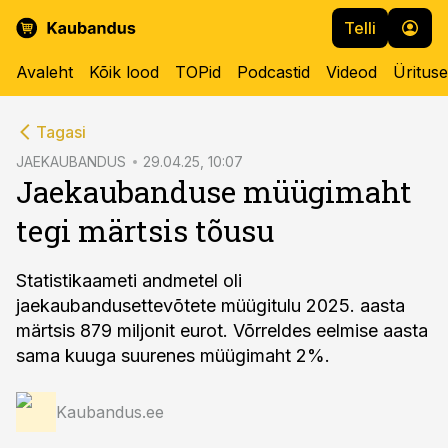
Telli
Avaleht
Kõik lood
TOPid
Podcastid
Videod
Üritus
cebook
Tagasi
Twitter)
JAEKAUBANDUS
29.04.25, 10:07
Jaekaubanduse müügimaht
kedIn
tegi märtsis tõusu
ail
k
Statistikaameti andmetel oli
jaekaubandusettevõtete müügitulu 2025. aasta
märtsis 879 miljonit eurot. Võrreldes eelmise aasta
sama kuuga suurenes müügimaht 2%.
Kaubandus.ee