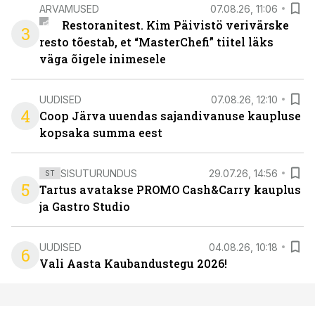
ARVAMUSED
07.08.26, 11:06
Restoranitest. Kim Päivistö verivärske
3
resto tõestab, et “MasterChefi” tiitel läks
väga õigele inimesele
UUDISED
07.08.26, 12:10
4
Coop Järva uuendas sajandivanuse kaupluse
kopsaka summa eest
SISUTURUNDUS
29.07.26, 14:56
ST
5
Tartus avatakse PROMO Cash&Carry kauplus
ja Gastro Studio
UUDISED
04.08.26, 10:18
6
Vali Aasta Kaubandustegu 2026!