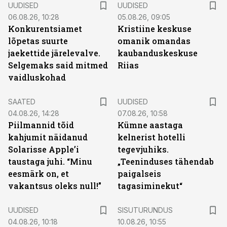
UUDISED
UUDISED
06.08.26, 10:28
05.08.26, 09:05
Konkurentsiamet
Kristiine keskuse
lõpetas suurte
omanik omandas
jaekettide järelevalve.
kaubanduskeskuse
Selgemaks said mitmed
Riias
vaidluskohad
SAATED
UUDISED
04.08.26, 14:28
07.08.26, 10:58
Piilmannid tõid
Kümne aastaga
kahjumit näidanud
kelnerist hotelli
Solarisse Apple’i
tegevjuhiks.
taustaga juhi. “Minu
„Teeninduses tähendab
eesmärk on, et
paigalseis
vakantsus oleks null!”
tagasiminekut“
ST
UUDISED
SISUTURUNDUS
04.08.26, 10:18
10.08.26, 10:55