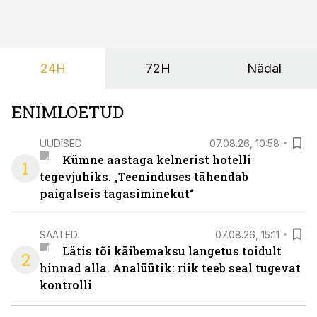
kliendibaas kui ka meeskond ja ühel hetkel hakkab
sama lahendus aga tekitama pidureid.
24H
72H
Nädal
ENIMLOETUD
UUDISED
07.08.26, 10:58
Kümne aastaga kelnerist hotelli
1
tegevjuhiks. „Teeninduses tähendab
paigalseis tagasiminekut“
SAATED
07.08.26, 15:11
Lätis tõi käibemaksu langetus toidult
2
hinnad alla. Analüütik: riik teeb seal tugevat
kontrolli