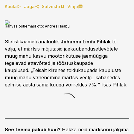
Kuula
Jaga
Salvesta
Vihja
Rahvas ostlemas
Foto:
Andres Haabu
Statistikaamet
i analüütik
Johanna Linda Pihlak
tõi
välja, et märtsis mõjutasid jaekaubandusettevõtete
müügimahu kasvu mootorikütuse jaemüügiga
tegelevad ettevõtted ja tööstuskaupade
kauplused. „Teisalt kiirenes toidukaupade kaupluste
müügimahu vähenemine märtsis veelgi, kahanedes
eelmise aasta sama kuuga võrreldes 7%,“ lisas Pihlak.
See teema pakub huvi?
Hakka neid märksõnu jälgima