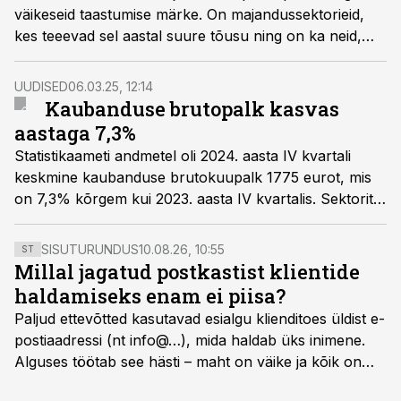
väikeseid taastumise märke. On majandussektorieid,
kes teeevad sel aastal suure tõusu ning on ka neid,
sektoreid, kus taastumine võtab pisut aega.
UUDISED
06.03.25, 12:14
Kaubanduse brutopalk kasvas
aastaga 7,3%
Statistikaameti andmetel oli 2024. aasta IV kvartali
keskmine kaubanduse brutokuupalk 1775 eurot, mis
on 7,3% kõrgem kui 2023. aasta IV kvartalis. Sektorite
keskmine brutokuupalk 2023. aasta IV kvartalis oli
2062 eurot, kasvades aastaga 8,3%.
SISUTURUNDUS
10.08.26, 10:55
ST
Millal jagatud postkastist klientide
haldamiseks enam ei piisa?
Paljud ettevõtted kasutavad esialgu klienditoes üldist e-
postiaadressi (nt info@…), mida haldab üks inimene.
Alguses töötab see hästi – maht on väike ja kõik on
hallatav. Kui ettevõttel läheb hästi, siis kasvab nii