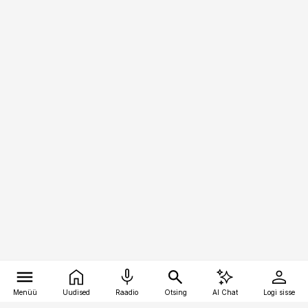
Menüü
Uudised
Raadio
Otsing
AI Chat
Logi sisse