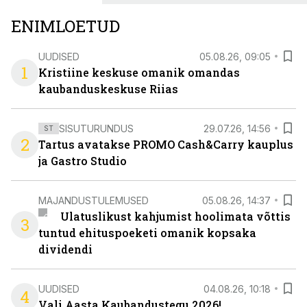
ENIMLOETUD
UUDISED
05.08.26, 09:05
1
Kristiine keskuse omanik omandas
kaubanduskeskuse Riias
SISUTURUNDUS
29.07.26, 14:56
ST
2
Tartus avatakse PROMO Cash&Carry kauplus
ja Gastro Studio
MAJANDUSTULEMUSED
05.08.26, 14:37
Ulatuslikust kahjumist hoolimata võttis
3
tuntud ehituspoeketi omanik kopsaka
dividendi
UUDISED
04.08.26, 10:18
4
Vali Aasta Kaubandustegu 2026!