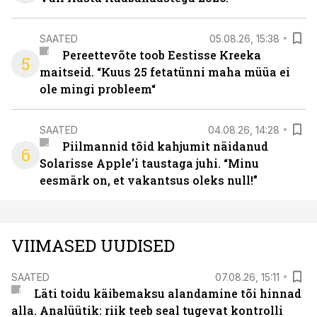
SAATED
05.08.26, 15:38
Pereettevõte toob Eestisse Kreeka
5
maitseid. “Kuus 25 fetatünni maha müüa ei
ole mingi probleem“
SAATED
04.08.26, 14:28
Piilmannid tõid kahjumit näidanud
6
Solarisse Apple’i taustaga juhi. “Minu
eesmärk on, et vakantsus oleks null!”
VIIMASED UUDISED
SAATED
07.08.26, 15:11
Läti toidu käibemaksu alandamine tõi hinnad
alla. Analüütik: riik teeb seal tugevat kontrolli