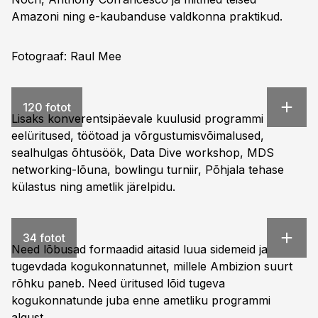
Amazoni ning e-kaubanduse valdkonna praktikud.
Fotograaf: Raul Mee
120 fotot
Lisaks konverentsipäevale kuulusid programmi
eelüritused, töötoad ja võrgustumisvõimalused,
sealhulgas õhtusöök, Data Dive workshop, MDS
networking-lõuna, bowlingu turniir, Põhjala tehase
külastus ning ametlik järelpidu.
34 fotot
Need lõbusad formaadid aitasid luua sidemeid ja
tugevdada kogukonnatunnet, millele Ambizion suurt
rõhku paneb. Need üritused lõid tugeva
kogukonnatunde juba enne ametliku programmi
algust.