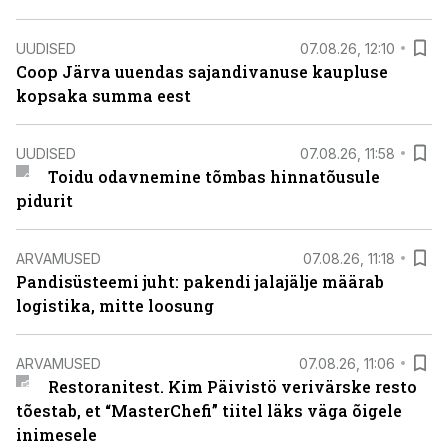
UUDISED
07.08.26, 12:10
Coop Järva uuendas sajandivanuse kaupluse
kopsaka summa eest
UUDISED
07.08.26, 11:58
Toidu odavnemine tõmbas hinnatõusule
pidurit
ARVAMUSED
07.08.26, 11:18
Pandisüsteemi juht: pakendi jalajälje määrab
logistika, mitte loosung
ARVAMUSED
07.08.26, 11:06
Restoranitest. Kim Päivistö verivärske resto
tõestab, et “MasterChefi” tiitel läks väga õigele
inimesele