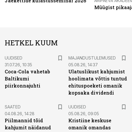
Jaekettide külastusseminar 2026
ÄRIPÄEVA AKADEE
Müügist pikaaj
HETKEL KUUM
UUDISED
MAJANDUSTULEMUSED
31.07.26, 10:35
05.08.26, 14:37
Coca-Cola vahetab
Ulatuslikust kahjumist
Baltikumi
hoolimata võttis tuntud
piirkonnajuhti
ehituspoeketi omanik
kopsaka dividendi
SAATED
UUDISED
04.08.26, 14:28
05.08.26, 09:05
Piilmannid tõid
Kristiine keskuse
kahjumit näidanud
omanik omandas