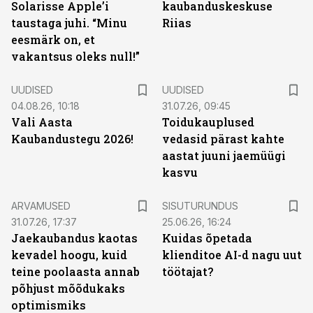
Solarisse Apple’i
kaubanduskeskuse
taustaga juhi. “Minu
Riias
eesmärk on, et
vakantsus oleks null!”
UUDISED
UUDISED
04.08.26, 10:18
31.07.26, 09:45
Vali Aasta
Toidukauplused
Kaubandustegu 2026!
vedasid pärast kahte
aastat juuni jaemüügi
kasvu
ST
ARVAMUSED
SISUTURUNDUS
31.07.26, 17:37
25.06.26, 16:24
Jaekaubandus kaotas
Kuidas õpetada
kevadel hoogu, kuid
klienditoe AI-d nagu uut
teine poolaasta annab
töötajat?
põhjust mõõdukaks
optimismiks