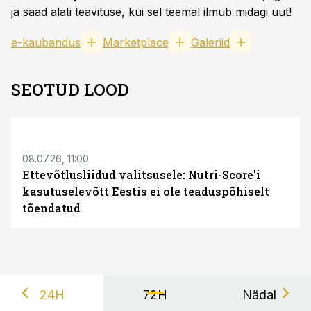
ja saad alati teavituse, kui sel teemal ilmub midagi uut!
e-kaubandus
Marketplace
Galeriid
SEOTUD LOOD
08.07.26, 11:00
Ettevõtlusliidud valitsusele: Nutri-Score'i
kasutuselevõtt Eestis ei ole teaduspõhiselt
tõendatud
24H
72H
Nädal