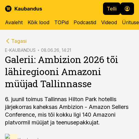
Telli
Avaleht
Kõik lood
TOPid
Podcastid
Videod
Üritus
cebook
cebook
Tagasi
Twitter)
Twitter)
E-KAUBANDUS
08.06.26, 14:21
Galerii: Ambizion 2026 tõi
kedIn
kedIn
lähiregiooni Amazoni
ail
ail
müüjad Tallinnasse
k
k
6. juunil toimus Tallinnas Hilton Park hotellis
järjekorras kaheksas Ambizion - Amazon Sellers
Conference, mis tõi kokku ligi 140 Amazoni
platvormil müüjat ja teenusepakkujat.