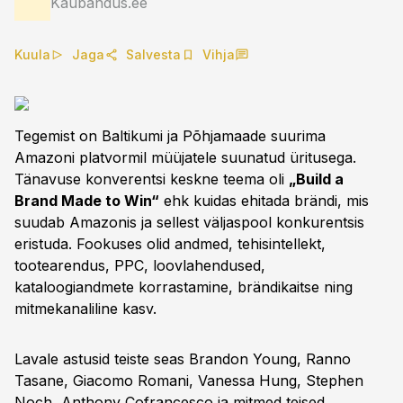
Kaubandus.ee
Kuula
Jaga
Salvesta
Vihja
Tegemist on Baltikumi ja Põhjamaade suurima
Amazoni platvormil müüjatele suunatud üritusega.
Tänavuse konverentsi keskne teema oli
„Build a
Brand Made to Win“
ehk kuidas ehitada brändi, mis
suudab Amazonis ja sellest väljaspool konkurentsis
eristuda. Fookuses olid andmed, tehisintellekt,
tootearendus, PPC, loovlahendused,
kataloogiandmete korrastamine, brändikaitse ning
mitmekanaliline kasv.
Lavale astusid teiste seas Brandon Young, Ranno
Tasane, Giacomo Romani, Vanessa Hung, Stephen
Noch, Anthony Cofrancesco ja mitmed teised