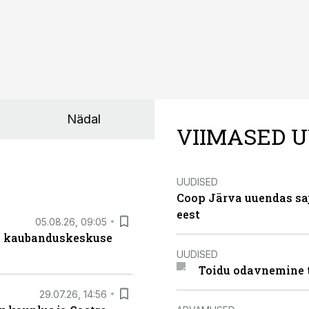
Nädal
VIIMASED U
UUDISED
Coop Järva uuendas s
eest
05.08.26, 09:05
s kaubanduskeskuse
UUDISED
Toidu odavnemine 
29.07.26, 14:56