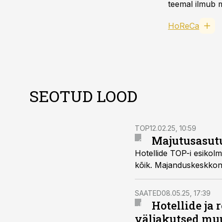
teemal ilmub m
HoReCa
SEOTUD LOOD
TOP
12.02.25, 10:59
Majutusasutus
Hotellide TOP-i esikolm
kõik. Majanduskeskkond
SAATED
08.05.25, 17:39
Hotellide ja
väljakutsed mu