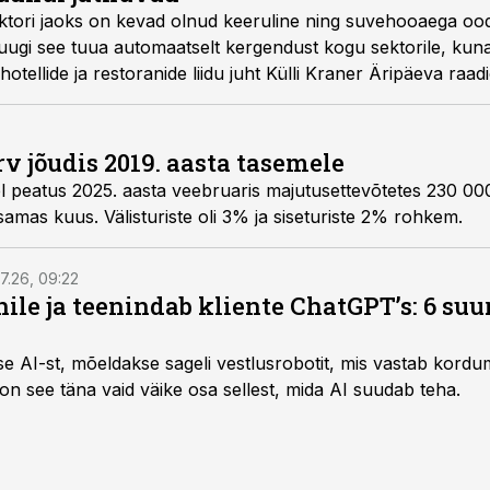
sektori jaoks on kevad olnud keeruline ning suvehooaega o
uugi see tuua automaatselt kergendust kogu sektorile, kuna
otellide ja restoranide liidu juht Külli Kraner Äripäeva raad
rv jõudis 2019. aasta tasemele
el peatus 2025. aasta veebruaris majutusettevõtetes 230 000
amas kuus. Välisturiste oli 3% ja siseturiste 2% rohkem.
7.26, 09:22
nile ja teenindab kliente ChatGPT’s: 6 suu
kse AI-st, mõeldakse sageli vestlusrobotit, mis vastab kord
 on see täna vaid väike osa sellest, mida AI suudab teha.