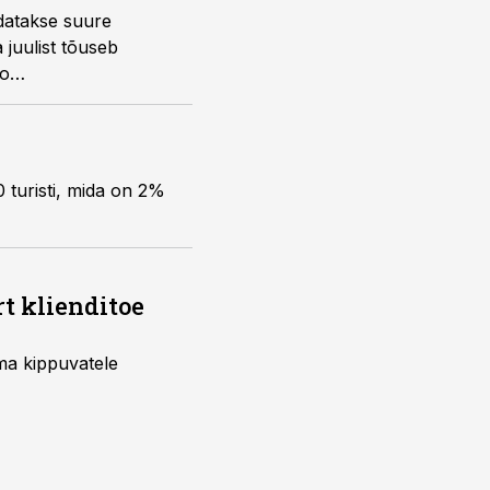
odatakse suure
 juulist tõuseb
io
 turisti, mida on 2%
rt klienditoe
uma kippuvatele