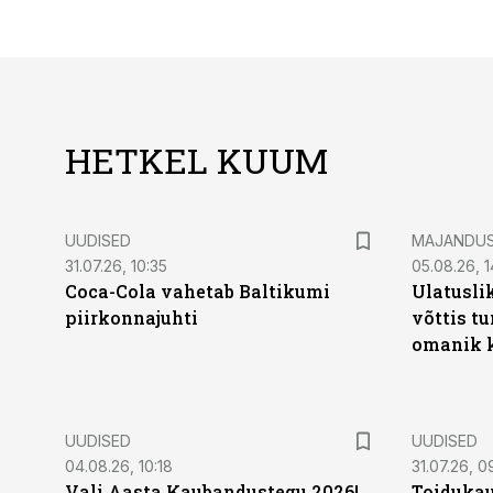
HETKEL KUUM
UUDISED
MAJANDU
31.07.26, 10:35
05.08.26, 1
Coca-Cola vahetab Baltikumi
Ulatusli
piirkonnajuhti
võttis t
omanik k
UUDISED
UUDISED
04.08.26, 10:18
31.07.26, 0
Vali Aasta Kaubandustegu 2026!
Toidukau