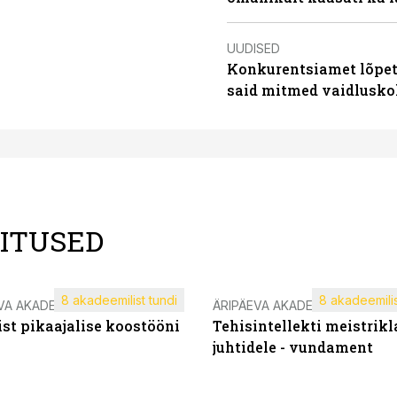
UUDISED
Konkurentsiamet lõpeta
said mitmed vaidlusk
LITUSED
8 akadeemilist tundi
8 akadeemilis
VA AKADEEMIA
ÄRIPÄEVA AKADEEMIA
st pikaajalise koostööni
Tehisintellekti meistrikl
juhtidele - vundament