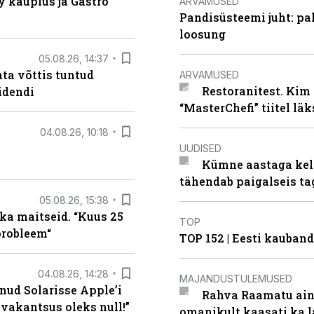
 kauplus ja Gastro
ARVAMUSED
Pandisüsteemi juht: pak
loosung
05.08.26, 14:37
ta võttis tuntud
ARVAMUSED
Restoranitest. Kim 
idendi
“MasterChefi” tiitel lä
04.08.26, 10:18
UUDISED
Kümne aastaga keln
tähendab paigalseis t
05.08.26, 15:38
ka maitseid. “Kuus 25
TOP
probleem“
TOP 152 | Eesti kauba
04.08.26, 14:28
MAJANDUSTULEMUSED
nud Solarisse Apple’i
Rahva Raamatu ains
 vakantsus oleks null!”
omanikult kaasati ka 