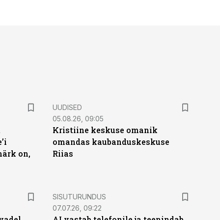
UUDISED
05.08.26, 09:05
t
Kristiine keskuse omanik
’i
omandas kaubanduskeskuse
märk on,
Riias
ST
SISUTURUNDUS
07.07.26, 09:22
vadel
AI vastab telefonile ja teenindab