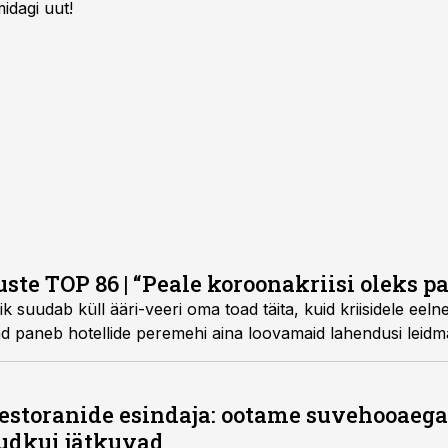
idagi uut!
te TOP 86 | “Peale koroonakriisi oleks pa
ik suudab küll ääri-veeri oma toad täita, kuid kriisidele eel
 paneb hotellide peremehi aina loovamaid lahendusi leidm
 restoranide esindaja: ootame suvehooaega
udkui jätkuvad