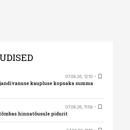
UDISED
07.08.26, 12:10
ajandivanuse kaupluse kopsaka summa
07.08.26, 11:58
tõmbas hinnatõusule pidurit