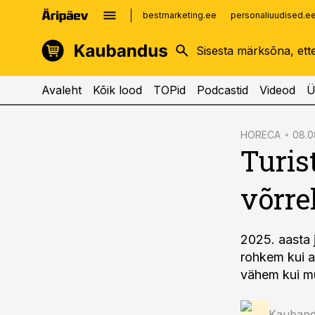
bestmarketing.ee
personaliuudised.e
kinnisvarauudised.ee
imelineajalugu.ee
logistikauudised.ee
imelineteadus.ee
Avaleht
Kõik lood
TOPid
Podcastid
Videod
Ü
cebook
HORECA
08.08
Turis
Twitter)
kedIn
võrre
ail
k
2025. aasta 
rohkem kui a
vähem kui mu
Kauband