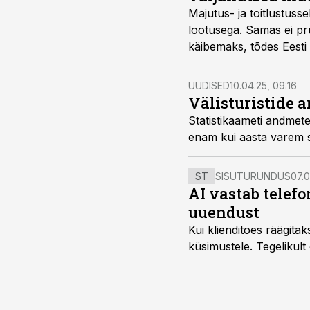
Majutus- ja toitlustus
lootusega. Samas ei pr
käibemaks, tõdes Eesti h
hommikuprogrammis.
UUDISED
10.04.25, 09:16
Välisturistide a
Statistikaameti andmet
enam kui aasta varem s
ST
SISUTURUNDUS
07.0
AI vastab telefo
uuendust
Kui klienditoes räägita
küsimustele. Tegelikult