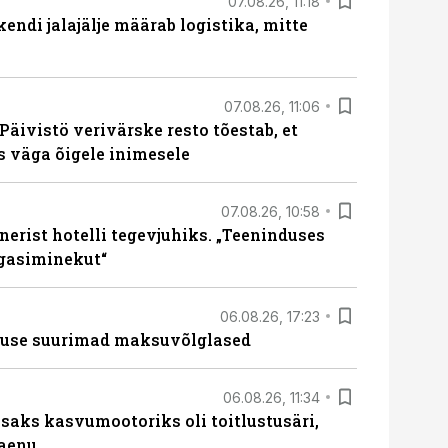
07.08.26, 11:18
endi jalajälje määrab logistika, mitte
07.08.26, 11:06
Päivistö verivärske resto tõestab, et
ks väga õigele inimesele
07.08.26, 10:58
erist hotelli tegevjuhiks. „Teeninduses
agasiminekut“
06.08.26, 17:23
nduse suurimad maksuvõlglased
06.08.26, 11:34
aks kasvumootoriks oli toitlustusäri,
laenu