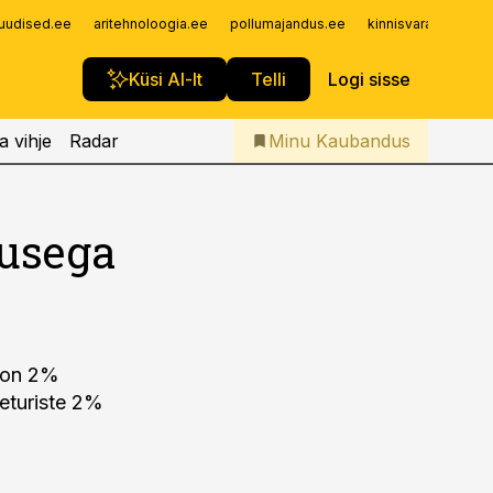
Iseteenindus
uudised.ee
aritehnoloogia.ee
pollumajandus.ee
kinnisvarauudised.
Telli Kaubandus
Küsi AI-lt
Telli
Logi sisse
a vihje
Radar
Minu Kaubandus
lusega
a on 2%
seturiste 2%