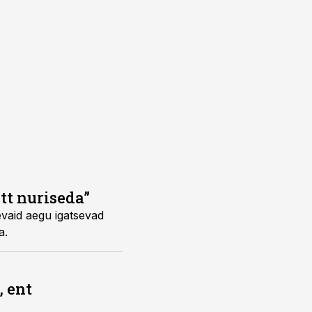
tt nuriseda”
nevaid aegu igatsevad
a.
, ent