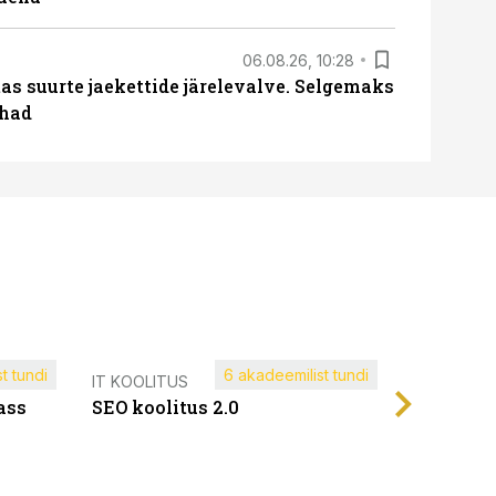
06.08.26, 10:28
s suurte jaekettide järelevalve. Selgemaks
ohad
t tundi
6 akadeemilist tundi
Müügijuh
IT KOOLITUS
ass
SEO koolitus 2.0