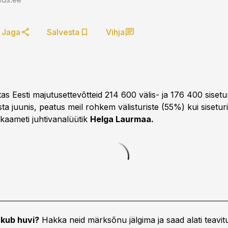
Jaga
Salvesta
Vihja
as Eesti majutusettevõtteid 214 600 välis- ja 176 400 sisetur
ta juunis, peatus meil rohkem välisturiste (55%) kui sisetur
stikaameti juhtivanalüütik
Helga Laurmaa.
kub huvi?
Hakka neid märksõnu jälgima ja saad alati teavitu