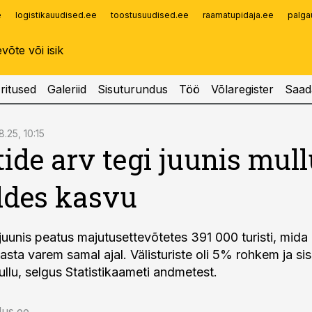
e
logistikauudised.ee
toostusuudised.ee
raamatupidaja.ee
palga
Infopank
Radar
ritused
Galeriid
Sisuturundus
Töö
Võlaregister
Saad
.25, 10:15
tide arv tegi juunis mul
ldes kasvu
juunis peatus majutusettevõtetes 391 000 turisti, mid
asta varem samal ajal. Välisturiste oli 5% rohkem ja si
llu, selgus Statistikaameti andmetest.
us.ee