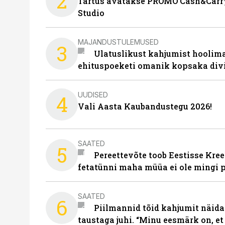
2
Tartus avatakse PROMO Cash&Carry
Studio
MAJANDUSTULEMUSED
3
Ulatuslikust kahjumist hoolima
ehituspoeketi omanik kopsaka div
UUDISED
4
Vali Aasta Kaubandustegu 2026!
SAATED
5
Pereettevõte toob Eestisse Kree
fetatünni maha müüa ei ole mingi 
SAATED
6
Piilmannid tõid kahjumit näida
taustaga juhi. “Minu eesmärk on, et