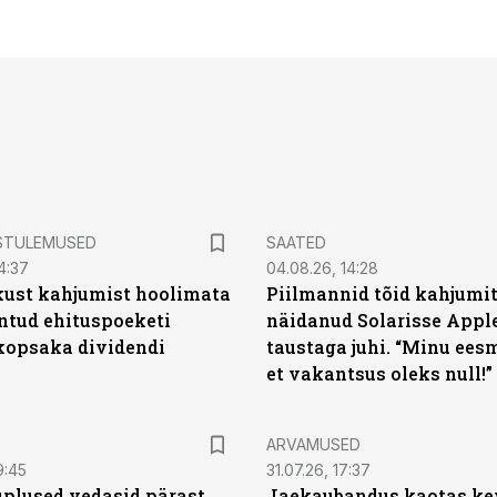
STULEMUSED
SAATED
4:37
04.08.26, 14:28
kust kahjumist hoolimata
Piilmannid tõid kahjumi
untud ehituspoeketi
näidanud Solarisse Apple
opsaka dividendi
taustaga juhi. “Minu ees
et vakantsus oleks null!”
ARVAMUSED
9:45
31.07.26, 17:37
plused vedasid pärast
Jaekaubandus kaotas ke