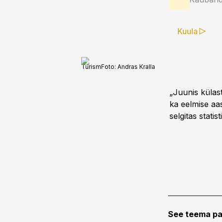
Kuula
Turism
Foto:
Andras Kralla
„Juunis külast
ka eelmise aas
selgitas stati
See teema pa