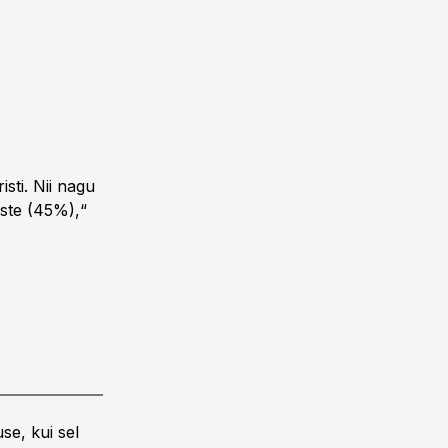
isti. Nii nagu
iste (45%),“
se, kui sel