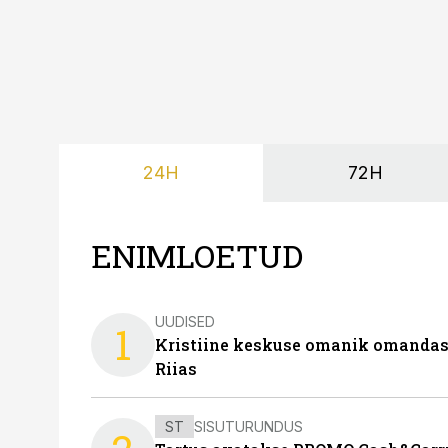
24H
72H
ENIMLOETUD
UUDISED
1
Kristiine keskuse omanik omanda
Riias
ST
SISUTURUNDUS