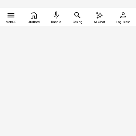
Menüü
Uudised
Raadio
Otsing
AI Chat
Logi sisse
Vana-Lõuna 39/1, 19094 Tallinn
(+372) 667 0111
kaubandus@kaubandus.ee
Telli
Reklaam
Firmast
Sisu kasutamisõigused
Ajakirjaniku
eetikakoodeks
Üldtingimused
Privaatsustingimused
Küpsiste poliitika
KKK