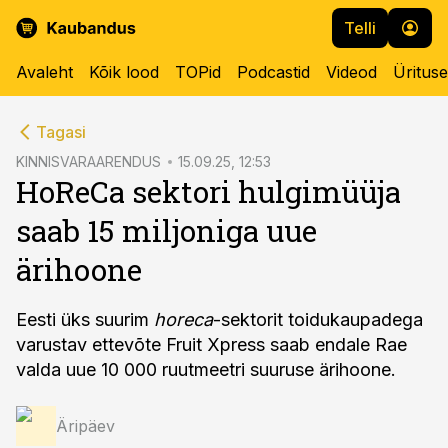
Telli
Avaleht
Kõik lood
TOPid
Podcastid
Videod
Üritus
cebook
Tagasi
Twitter)
KINNISVARAARENDUS
15.09.25, 12:53
HoReCa sektori hulgimüüja
kedIn
saab 15 miljoniga uue
ail
ärihoone
k
Eesti üks suurim
horeca
-sektorit toidukaupadega
varustav ettevõte Fruit Xpress saab endale Rae
valda uue 10 000 ruutmeetri suuruse ärihoone.
Äripäev