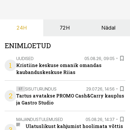
jagatud info.
24H
72H
Nädal
ENIMLOETUD
UUDISED
05.08.26, 09:05
1
Kristiine keskuse omanik omandas
kaubanduskeskuse Riias
SISUTURUNDUS
29.07.26, 14:56
ST
2
Tartus avatakse PROMO Cash&Carry kauplus
ja Gastro Studio
MAJANDUSTULEMUSED
05.08.26, 14:37
Ulatuslikust kahjumist hoolimata võttis
3