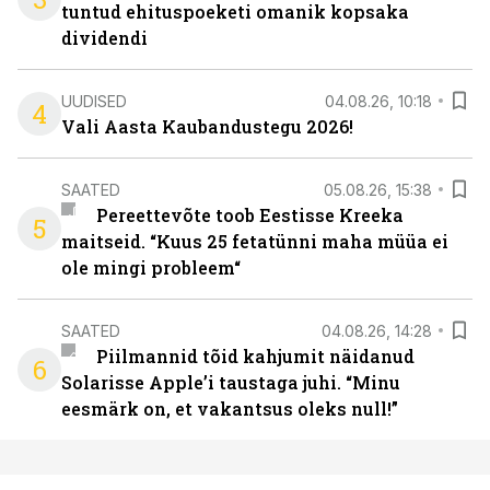
tuntud ehituspoeketi omanik kopsaka
dividendi
UUDISED
04.08.26, 10:18
4
Vali Aasta Kaubandustegu 2026!
SAATED
05.08.26, 15:38
Pereettevõte toob Eestisse Kreeka
5
maitseid. “Kuus 25 fetatünni maha müüa ei
ole mingi probleem“
SAATED
04.08.26, 14:28
Piilmannid tõid kahjumit näidanud
6
Solarisse Apple’i taustaga juhi. “Minu
eesmärk on, et vakantsus oleks null!”