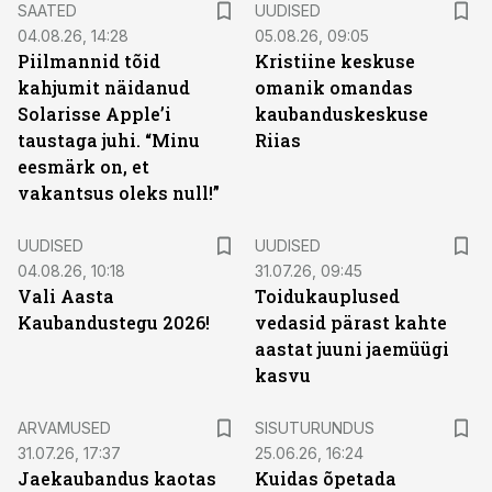
SAATED
UUDISED
04.08.26, 14:28
05.08.26, 09:05
Piilmannid tõid
Kristiine keskuse
kahjumit näidanud
omanik omandas
Solarisse Apple’i
kaubanduskeskuse
taustaga juhi. “Minu
Riias
eesmärk on, et
vakantsus oleks null!”
UUDISED
UUDISED
04.08.26, 10:18
31.07.26, 09:45
Vali Aasta
Toidukauplused
Kaubandustegu 2026!
vedasid pärast kahte
aastat juuni jaemüügi
kasvu
ST
ARVAMUSED
SISUTURUNDUS
31.07.26, 17:37
25.06.26, 16:24
Jaekaubandus kaotas
Kuidas õpetada