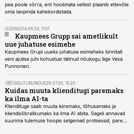
pea poole võrra, ent hoolimata sellest plaanib ettevõte
oma laopinda kahekordistada.
UUDISED
14.06.24, 11:51
Kaupmees Grupp sai ametlikult
uue juhatuse esimehe
Kaupmees Grupi uueks juhatuse esimeheks kinnitati
seni ajutise juhi kohustusi täitnud nõukogu liige Vesa
Punnonen.
SISUTURUNDUS
28.07.26, 15:20
ST
Kuidas muuta klienditugi paremaks
ka ilma AI-ta
Kliendituge saab muuta kiiremaks, tõhusamaks ja
kliendisõbralikumaks ka ilma AI abita. Sageli annavad
suurima tulemuse hoopis selgemad protsessid, parem
iseteenindus, nutikad automatiseerimised ja õigel ajal