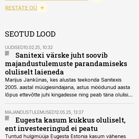
RESTATE OÜ
SEOTUD LOOD
UUDISED
10.02.25, 10:32
Sanitexi värske juht soovib
majandustulemuste parandamiseks
oluliselt laieneda
Marijus Jankūnas, kes alustas teekonda Sanitexis
2005. aastal müügiesindajana, astus möödunud aasta
lõpus ettevõtte juhi kingadesse ning peab täna olulisi
laienemisplaane.
MAJANDUSTULEMUSED
12.05.25, 13:37
Eugesta kasum kukkus oluliselt,
ent investeeringud ei peatu
Tuntud hulgimüüja Eugesta Estonia kasum vähenes