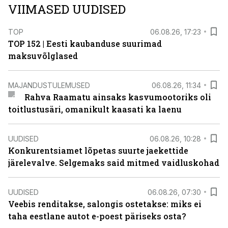
VIIMASED UUDISED
TOP
06.08.26, 17:23
TOP 152 | Eesti kaubanduse suurimad
maksuvõlglased
MAJANDUSTULEMUSED
06.08.26, 11:34
Rahva Raamatu ainsaks kasvumootoriks oli
toitlustusäri, omanikult kaasati ka laenu
UUDISED
06.08.26, 10:28
Konkurentsiamet lõpetas suurte jaekettide
järelevalve. Selgemaks said mitmed vaidluskohad
UUDISED
06.08.26, 07:30
Veebis renditakse, salongis ostetakse: miks ei
taha eestlane autot e-poest päriseks osta?