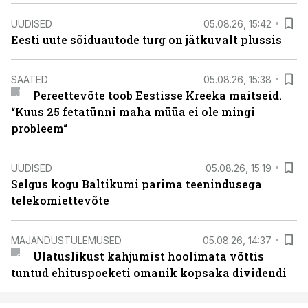
UUDISED
05.08.26, 15:42
Eesti uute sõiduautode turg on jätkuvalt plussis
SAATED
05.08.26, 15:38
Pereettevõte toob Eestisse Kreeka maitseid.
“Kuus 25 fetatünni maha müüa ei ole mingi
probleem“
UUDISED
05.08.26, 15:19
Selgus kogu Baltikumi parima teenindusega
telekomiettevõte
MAJANDUSTULEMUSED
05.08.26, 14:37
Ulatuslikust kahjumist hoolimata võttis
tuntud ehituspoeketi omanik kopsaka dividendi