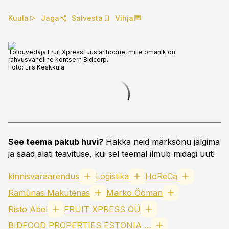
Kuula
Jaga
Salvesta
Vihja
Toiduvedaja Fruit Xpressi uus ärihoone, mille omanik on
rahvusvaheline kontsern Bidcorp.
Foto:
Liis Keskküla
See teema pakub huvi?
Hakka neid märksõnu jälgima
ja saad alati teavituse, kui sel teemal ilmub midagi uut!
kinnisvaraarendus
Logistika
HoReCa
Ramūnas Makutėnas
Marko Ööman
Risto Abel
FRUIT XPRESS OÜ
BIDFOOD PROPERTIES ESTONIA OÜ