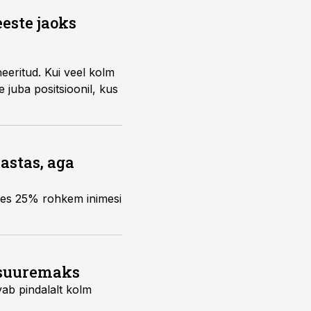
este jaoks
eeritud. Kui veel kolm
e juba positsioonil, kus
astas, aga
ses 25% rohkem inimesi
 suuremaks
ab pindalalt kolm