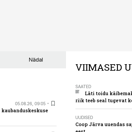
Nädal
VIIMASED U
SAATED
Läti toidu käibema
riik teeb seal tugevat k
05.08.26, 09:05
s kaubanduskeskuse
UUDISED
Coop Järva uuendas s
eest