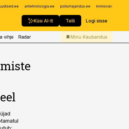
Iseteenindus
uudised.ee
aritehnoloogia.ee
pollumajandus.ee
kinnisvarauudised.
Telli Kaubandus
Küsi AI-lt
Telli
Logi sisse
a vihje
Radar
Minu Kaubandus
emiste
eel
üüjad
otamatul
uutub: