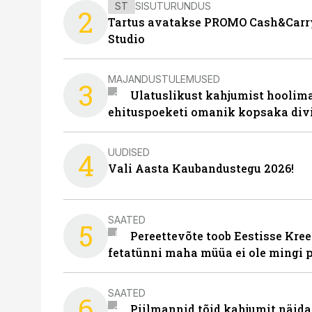
ST
SISUTURUNDUS
2
Tartus avatakse PROMO Cash&Carry
Studio
MAJANDUSTULEMUSED
3
Ulatuslikust kahjumist hoolima
ehituspoeketi omanik kopsaka div
UUDISED
4
Vali Aasta Kaubandustegu 2026!
SAATED
5
Pereettevõte toob Eestisse Kree
fetatünni maha müüa ei ole mingi 
SAATED
6
Piilmannid tõid kahjumit näida