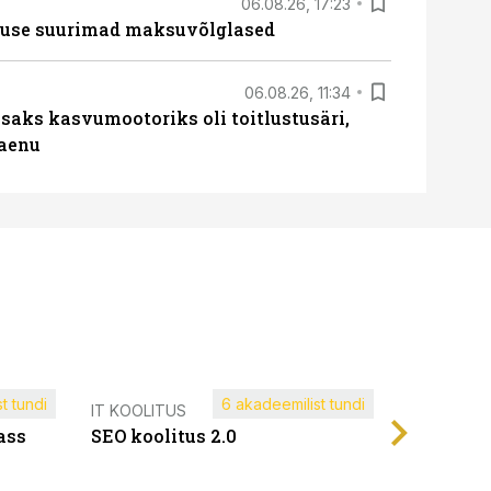
06.08.26, 17:23
nduse suurimad maksuvõlglased
06.08.26, 11:34
aks kasvumootoriks oli toitlustusäri,
laenu
t tundi
6 akadeemilist tundi
Müügijuh
IT KOOLITUS
ass
SEO koolitus 2.0