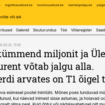
e
logistikauudised.ee
toostusuudised.ee
raamatupidaja.ee
palga
Infopank
Radar
ritused
Galeriid
Sisuturundus
Töö
Võlaregister
Saad
18.09.25, 11:06
ümmend miljonit ja Ül
rent võtab jalgu alla.
rdi arvates on T1 õigel t
va esimesel poolel inimtühi. Mõnes poes tunduvad m
tunud, kui näevad inimest sisse astumas, ja hoiavad o
ngsalt silma peal. Kuid õhtul või nädalavahetusel pilt m