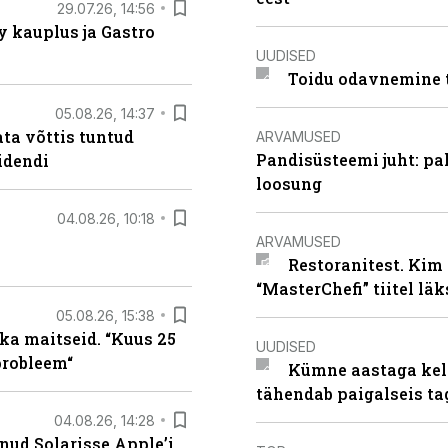
29.07.26, 14:56
 kauplus ja Gastro
UUDISED
Toidu odavnemine 
05.08.26, 14:37
ta võttis tuntud
ARVAMUSED
Pandisüsteemi juht: pak
idendi
loosung
04.08.26, 10:18
ARVAMUSED
Restoranitest. Kim 
“MasterChefi” tiitel lä
05.08.26, 15:38
ka maitseid. “Kuus 25
UUDISED
probleem“
Kümne aastaga keln
tähendab paigalseis t
04.08.26, 14:28
nud Solarisse Apple’i