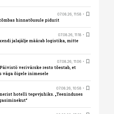
07.08.26, 11:58
tõmbas hinnatõusule pidurit
07.08.26, 11:18
endi jalajälje määrab logistika, mitte
07.08.26, 11:06
Päivistö verivärske resto tõestab, et
ks väga õigele inimesele
07.08.26, 10:58
erist hotelli tegevjuhiks. „Teeninduses
agasiminekut“