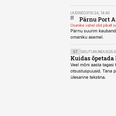
UUDISED
31.10.24, 14:40
Pärnu Port A
Osanike vahel olid pikalt 
Pärnu suurim kaubandu
omaniku asemel.
ST
SISUTURUNDUS
25.0
Kuidas õpetada 
Veel mõni aasta tagasi t
otsustuspuusid. Täna pii
ülesanne tekstina.