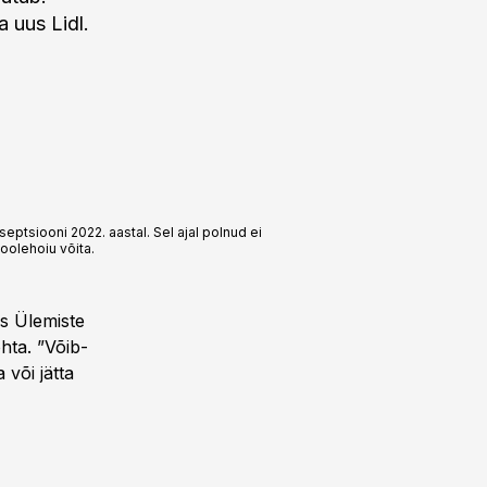
 uus Lidl.
tsiooni 2022. aastal. Sel ajal polnud ei
oolehoiu võita.
as Ülemiste
hta. ”Võib-
või jätta