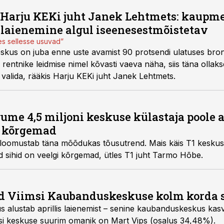
Harju KEKi juht Janek Lehtmets: kaupme
 laienemine algul iseenesestmõistetav
es sellesse usuvad”
eskus on juba enne uste avamist 90 protsendi ulatuses bron
li rentnike leidmise nimel kõvasti vaeva näha, siis täna ollaks
 valida, rääkis Harju KEKi juht Janek Lehtmets.
ume 4,5 miljoni keskuse külastaja poole a
u kõrgemad
seloomustab täna mõõdukas tõusutrend. Mais käis T1 kesku
d sihid on veelgi kõrgemad, ütles T1 juht Tarmo Hõbe.
ad Viimsi Kaubanduskeskuse kolm korda
 alustab aprillis laienemist – senine kaubanduskeskus kasv
si keskuse suurim omanik on Mart Vips (osalus 34,48%).