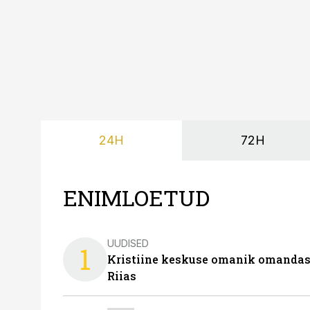
24H
72H
ENIMLOETUD
UUDISED
1
Kristiine keskuse omanik omanda
Riias