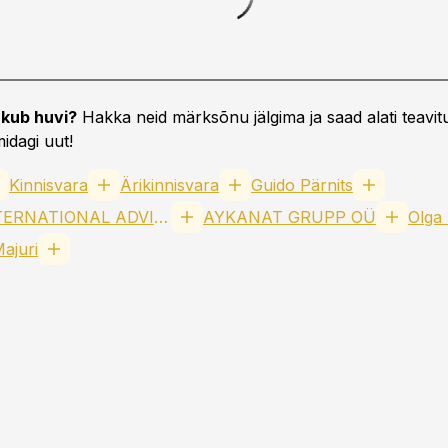
kub huvi?
Hakka neid märksõnu jälgima ja saad alati teavitu
idagi uut!
Kinnisvara
Ärikinnisvara
Guido Pärnits
COLLIERS INTERNATIONAL ADVISORS OÜ
AYKANAT GRUPP OÜ
Olga
ajuri