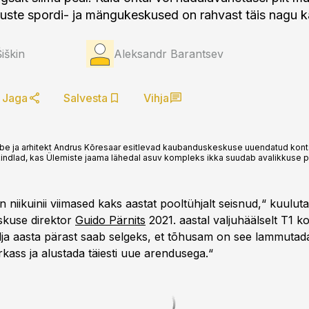
ruste spordi- ja mängukeskused on rahvast täis nagu ka
iškin
Aleksandr Barantsev
Jaga
Salvesta
Vihja
e ja arhitekt Andrus Kõresaar esitlevad kaubanduskeskuse uuendatud kontsep
kindlad, kas Ülemiste jaama lähedal asuv kompleks ikka suudab avalikkuse p
niikuinii viimased kaks aastat pooltühjalt seisnud,“ kuulut
kuse direktor
Guido Pärnits
2021. aastal valjuhäälselt T1 ko
lja aasta pärast saab selgeks, et tõhusam on see lammutada 
arkass ja alustada täiesti uue arendusega.“