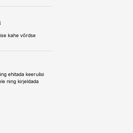
u
ise kahe võrdse
ing ehitada keerulisi
ele ning kirjeldada