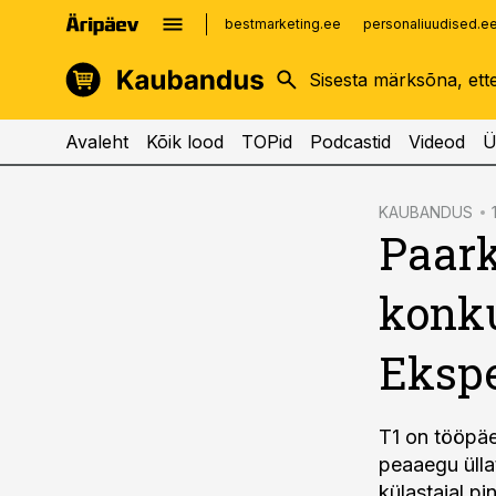
bestmarketing.ee
personaliuudised.e
kinnisvarauudised.ee
imelineajalugu.ee
logistikauudised.ee
imelineteadus.ee
Avaleht
Kõik lood
TOPid
Podcastid
Videod
Ü
cebook
KAUBANDUS
Paark
Twitter)
kedIn
konku
ail
Ekspe
k
T1 on tööpäe
peaaegu ülla
külastajal pi