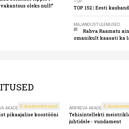
TOP
 vakantsus oleks null!”
TOP 152 | Eesti kauba
MAJANDUSTULEMUSED
Rahva Raamatu ains
omanikult kaasati ka 
LITUSED
8 akadeemilist tundi
8 akadeemilis
VA AKADEEMIA
ÄRIPÄEVA AKADEEMIA
st pikaajalise koostööni
Tehisintellekti meistrikl
juhtidele - vundament