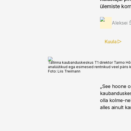
ülemiste kor
Aleksei Š
Kuula
Tallinna kaubanduskeskus T1 direktor Tarmo Hõb
analüütikud ega esimesed rentnikud veel päris 
Foto:
Liis Treimann
„See hoone on 
kaubanduskes
olla kolme-ne
alles ainult k