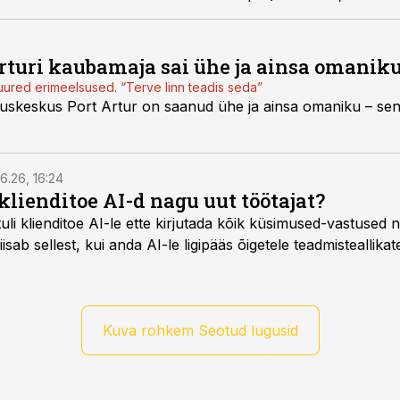
rturi kaubamaja sai ühe ja ainsa omanik
suured erimeelsused. “Terve linn teadis seda”
skeskus Port Artur on saanud ühe ja ainsa omaniku – sen
6.26, 16:24
klienditoe AI-d nagu uut töötajat?
uli klienditoe AI-le ette kirjutada kõik küsimused-vastused n
sab sellest, kui anda AI-le ligipääs õigetele teadmisteallikat
Kuva rohkem Seotud lugusid