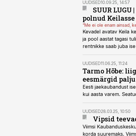
UUDISED
10.09.25, 14:57
SUUR LUGU | 
polnud Keilasse
“Me ei ole enam ainsad, k
Kevadel avatav Keila k
ja pool aastat tagasi tu
rentnikke saab juba ise
UUDISED
11.06.25, 11:24
Tarmo Hõbe: liig
eesmärgid palj
Eesti jaekaubandust i
kui aasta varem. Seatu
UUDISED
28.03.25, 10:50
Vipsid teev
Viimsi Kaubanduskeskus
korda suuremaks. Viim