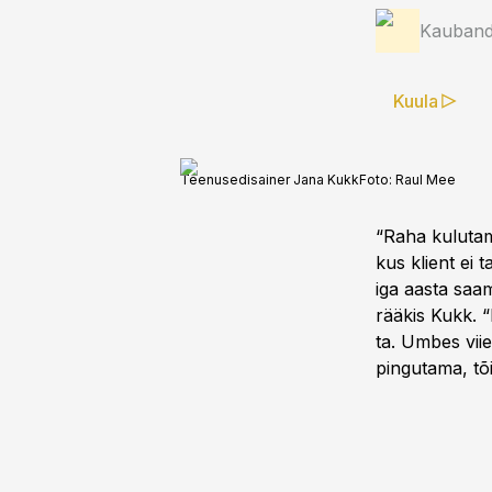
Kauband
Kuula
Teenusedisainer Jana Kukk
Foto:
Raul Mee
“Raha kulutam
kus klient ei
iga aasta saam
rääkis Kukk. “
ta. Umbes viie
pingutama, tõi 