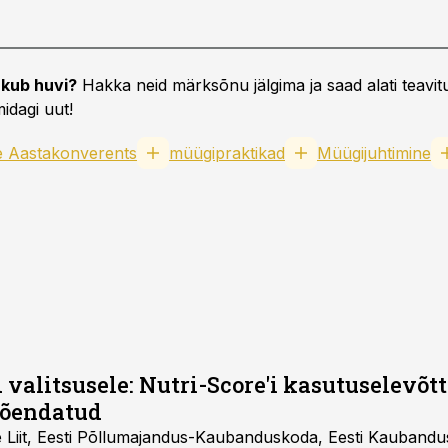
kub huvi?
Hakka neid märksõnu jälgima ja saad alati teavitu
idagi uut!
e Aastakonverents
müügipraktikad
Müügijuhtimine
 valitsusele: Nutri-Score'i kasutuselevõtt 
tõendatud
e Liit, Eesti Põllumajandus-Kaubanduskoda, Eesti Kaubandu