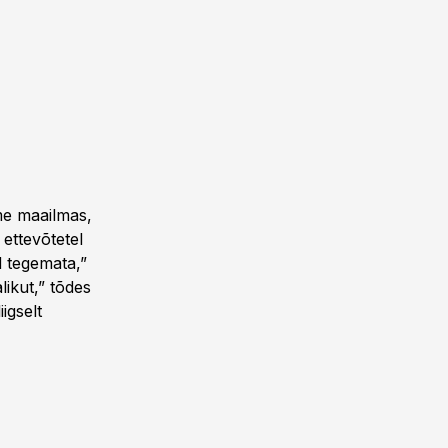
me maailmas,
ettevõtetel
d tegemata,”
likut,” tõdes
igselt