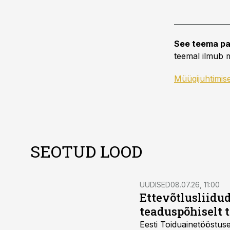
See teema pa
teemal ilmub m
Müügijuhtimis
SEOTUD LOOD
UUDISED
08.07.26, 11:00
Ettevõtlusliidud
teaduspõhiselt 
Eesti Toiduainetööstus