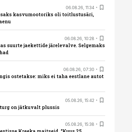
06.08.26, 11:34
aks kasvumootoriks oli toitlustusäri,
laenu
06.08.26, 10:28
s suurte jaekettide järelevalve. Selgemaks
ohad
06.08.26, 07:30
ngis ostetakse: miks ei taha eestlane autot
05.08.26, 15:42
turg on jätkuvalt plussis
05.08.26, 15:38
estisse Kreeka maitseid. “Kuus 25