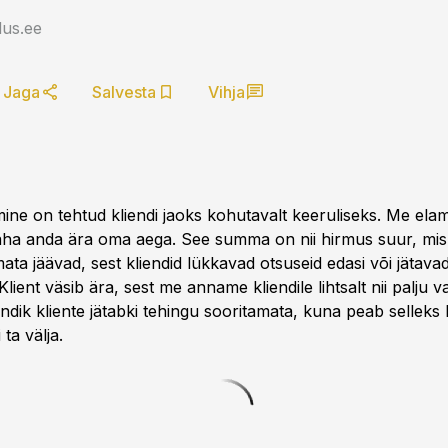
us.ee
Jaga
Salvesta
Vihja
ine on tehtud kliendi jaoks kohutavalt keeruliseks. Me ela
 taha anda ära oma aega. See summa on nii hirmus suur, mis 
ata jäävad, sest kliendid lükkavad otsuseid edasi või jätava
Klient väsib ära, sest me anname kliendile lihtsalt nii palju va
ndik kliente jätabki tehingu sooritamata, kuna peab selleks li
ta välja.