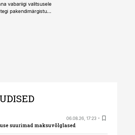
täna vabariigi valitsusele
htegi pakendimärgistuse
ltuure arvestavas
ine, mitte eksitamine.
UDISED
06.08.26, 17:23
nduse suurimad maksuvõlglased