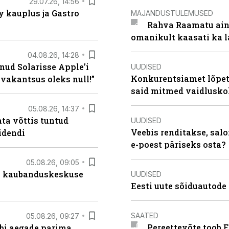
29.07.26, 14:56
 kauplus ja Gastro
MAJANDUSTULEMUSED
Rahva Raamatu ains
omanikult kaasati ka 
04.08.26, 14:28
nud Solarisse Apple’i
UUDISED
Konkurentsiamet lõpeta
 vakantsus oleks null!”
said mitmed vaidlusk
05.08.26, 14:37
ta võttis tuntud
UUDISED
Veebis renditakse, salo
idendi
e-poest päriseks osta?
05.08.26, 09:05
s kaubanduskeskuse
UUDISED
Eesti uute sõiduautode 
SAATED
05.08.26, 09:27
Pereettevõte toob E
äbi aegade parima