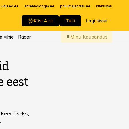
Iseteenindus
uudised.ee
aritehnoloogia.ee
pollumajandus.ee
kinnisvarauudised.
Telli Kaubandus
Küsi AI-lt
Telli
Logi sisse
a vihje
Radar
Minu Kaubandus
id
 eest
 keeruliseks,
.