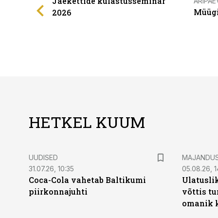
Jaekettide külastusseminar
ÄRIPÄE
Müügi
2026
HETKEL KUUM
UUDISED
MAJANDU
31.07.26, 10:35
05.08.26, 1
Coca-Cola vahetab Baltikumi
Ulatusli
piirkonnajuhti
võttis t
omanik k