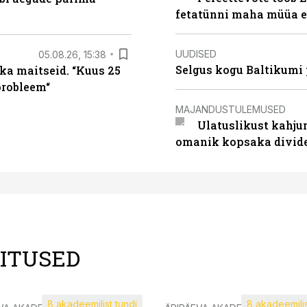
fetatünni maha müüa ei
UUDISED
05.08.26, 15:38
Selgus kogu Baltikumi
ka maitseid. “Kuus 25
probleem“
MAJANDUSTULEMUSED
Ulatuslikust kahju
omanik kopsaka divid
LITUSED
8 akadeemilist tundi
8 akadeemilis