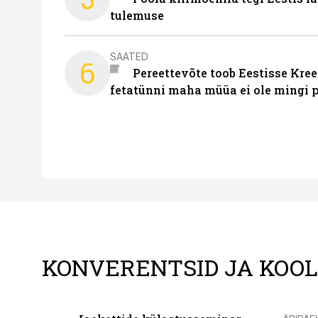
tulemuse
SAATED
6
Pereettevõte toob Eestisse Kree
fetatünni maha müüa ei ole mingi 
KONVERENTSID JA KOO