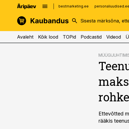
bestmarketing.ee
personaliuudised.e
kinnisvarauudised.ee
imelineajalugu.ee
logistikauudised.ee
imelineteadus.ee
Avaleht
Kõik lood
TOPid
Podcastid
Videod
Ü
cebook
MÜÜGIJUHTIMI
Teenu
Twitter)
kedIn
maksa
ail
rohk
k
Ettevõtted m
rääkis teenu