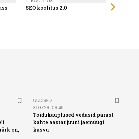
Müügijuh
IT KOOLITUS
ass
SEO koolitus 2.0
UUDISED
31.07.26, 09:45
t
Toidukauplused vedasid pärast
’i
kahte aastat juuni jaemüügi
märk on,
kasvu