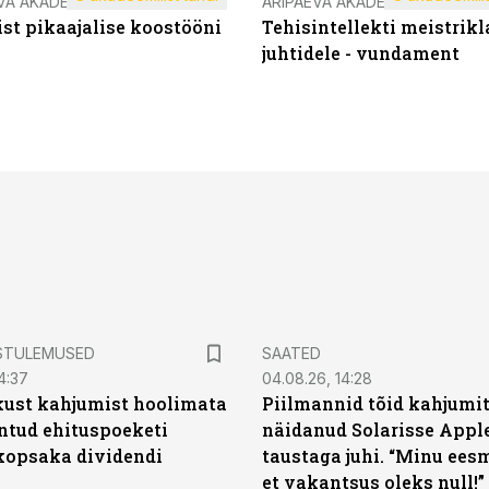
VA AKADEEMIA
ÄRIPÄEVA AKADEEMIA
st pikaajalise koostööni
Tehisintellekti meistrikl
juhtidele - vundament
STULEMUSED
SAATED
4:37
04.08.26, 14:28
kust kahjumist hoolimata
Piilmannid tõid kahjumi
untud ehituspoeketi
näidanud Solarisse Apple
opsaka dividendi
taustaga juhi. “Minu ees
et vakantsus oleks null!”