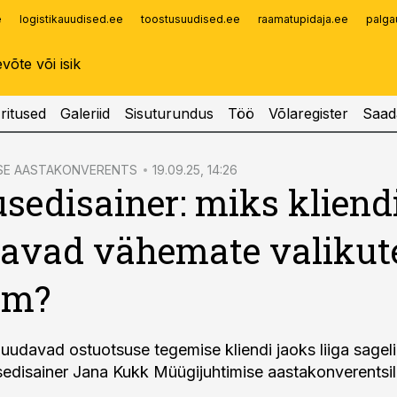
e
logistikauudised.ee
toostusuudised.ee
raamatupidaja.ee
palga
Infopank
Radar
ritused
Galeriid
Sisuturundus
Töö
Võlaregister
Saad
SE AASTAKONVERENTS
19.09.25, 14:26
sedisainer: miks kliend
vad vähemate valikute
em?
uudavad ostuotsuse tegemise kliendi jaoks liiga sageli
sedisainer Jana Kukk Müügijuhtimise aastakonverentsil