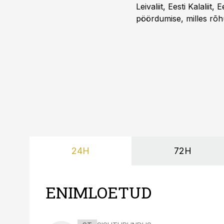
Leivaliit, Eesti Kalaliit,
pöördumise, milles rõh
süsteemi kuni Euroopa 
lahenduses. Pakendi esi
24H
72H
ENIMLOETUD