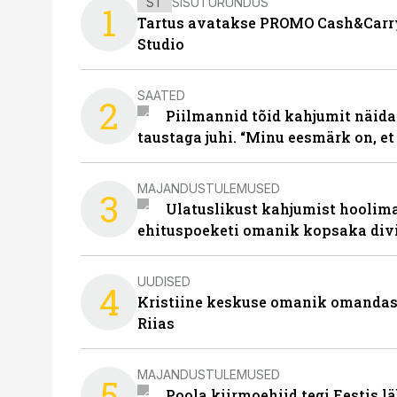
ST
SISUTURUNDUS
1
Tartus avatakse PROMO Cash&Carry
Studio
SAATED
2
Piilmannid tõid kahjumit näida
taustaga juhi. “Minu eesmärk on, et
MAJANDUSTULEMUSED
3
Ulatuslikust kahjumist hoolima
ehituspoeketi omanik kopsaka div
UUDISED
4
Kristiine keskuse omanik omanda
Riias
MAJANDUSTULEMUSED
5
Poola kiirmoehiid tegi Eestis l