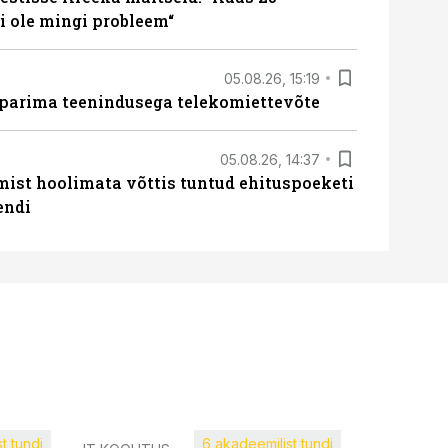
 ole mingi probleem“
05.08.26, 15:19
 parima teenindusega telekomiettevõte
05.08.26, 14:37
mist hoolimata võttis tuntud ehituspoeketi
endi
t tundi
6 akadeemilist tundi