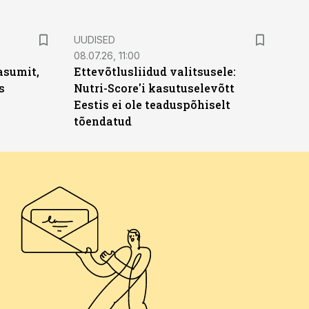
UUDISED
08.07.26, 11:00
asumit,
Ettevõtlusliidud valitsusele:
s
Nutri-Score'i kasutuselevõtt
Eestis ei ole teaduspõhiselt
tõendatud