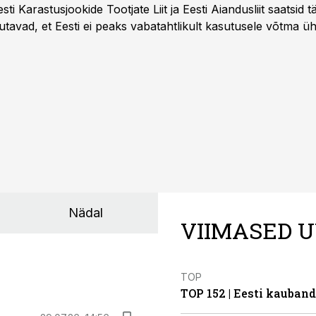
 Eesti Karastusjookide Tootjate Liit ja Eesti Aiandusliit saatsid 
utavad, et Eesti ei peaks vabatahtlikult kasutusele võtma ü
Liidus pole kokku lepitud ühtses, teaduspõhises ja toiduku
külje märgistuse eesmärk peaks olema tarbijainfo lihtsustam
Nädal
VIIMASED U
TOP
TOP 152 | Eesti kauba