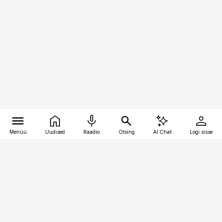
Menüü
Uudised
Raadio
Otsing
AI Chat
Logi sisse
Vana-Lõuna 39/1, 19094 Tallinn
(+372) 667 0111
kaubandus@kaubandus.ee