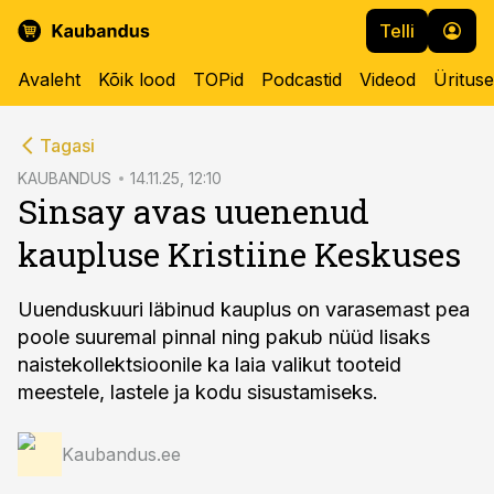
Telli
Avaleht
Kõik lood
TOPid
Podcastid
Videod
Üritus
cebook
Tagasi
Twitter)
KAUBANDUS
14.11.25, 12:10
Sinsay avas uuenenud
kedIn
kaupluse Kristiine Keskuses
ail
k
Uuenduskuuri läbinud kauplus on varasemast pea
poole suuremal pinnal ning pakub nüüd lisaks
naistekollektsioonile ka laia valikut tooteid
meestele, lastele ja kodu sisustamiseks.
Kaubandus.ee