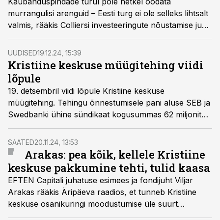
Kaubanduspindade turul pole hetkel oodata
murrangulisi arenguid – Eesti turg ei ole selleks lihtsalt
valmis, rääkis Colliersi investeeringute nõustamise juht
Margus Tinno Colliersi ärikinnisvara seminaril.
UUDISED
19.12.24, 15:39
Kristiine keskuse müügitehing viidi
lõpule
19. detsembril viidi lõpule Kristiine keskuse
müügitehing. Tehingu õnnestumisele pani aluse SEB ja
Swedbanki ühine sündikaat kogusummas 62 miljonit
eurot.
SAATED
20.11.24, 13:53
Arakas: pea kõik, kellele Kristiine
keskuse pakkumine tehti, tulid kaasa
EFTEN Capitali juhatuse esimees ja fondijuht Viljar
Arakas rääkis Äripäeva raadios, et tunneb Kristiine
keskuse osanikuringi moodustumise üle suurt
heameelt, kuna kokku saavad ka ärimehed, kes