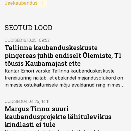
Jaekaubandus
SEOTUD LOOD
UUDISED
16.10.25, 09:52
Tallinna kaubanduskeskuste
pingereas juhib endiselt Ülemiste, T1
tõusis Kaubamajast ette
Kantar Emori värske Tallinna kaubanduskeskuste
trendiuuring näitab, et ebakindel majandusolukord on
inimeste ostukäitumisele mõju avaldanud ning inimesed
on tööstuskaupade oste vähendanud.
UUDISED
04.04.25, 14:11
Margus Tinno: suuri
kaubandusprojekte lähitulevikus
kindlasti ei tule