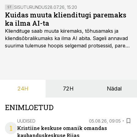
omavahel koostööd pole teinud.
SISUTURUNDUS
28.07.26, 15:20
ST
Kuidas muuta klienditugi paremaks
ka ilma AI-ta
Kliendituge saab muuta kiiremaks, tõhusamaks ja
kliendisõbralikumaks ka ilma AI abita. Sageli annavad
suurima tulemuse hoopis selgemad protsessid, parem
iseteenindus, nutikad automatiseerimised ja õigel ajal
jagatud info.
24H
72H
Nädal
ENIMLOETUD
UUDISED
05.08.26, 09:05
1
Kristiine keskuse omanik omandas
kaubanduskeskuse Riias