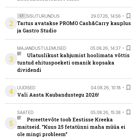
SISUTURUNDUS
29.07.26, 14:56
ST
2
Tartus avatakse PROMO Cash&Carry kauplus
ja Gastro Studio
MAJANDUSTULEMUSED
05.08.26, 14:37
Ulatuslikust kahjumist hoolimata võttis
3
tuntud ehituspoeketi omanik kopsaka
dividendi
UUDISED
04.08.26, 10:18
4
Vali Aasta Kaubandustegu 2026!
SAATED
05.08.26, 15:38
Pereettevõte toob Eestisse Kreeka
5
maitseid. “Kuus 25 fetatünni maha müüa ei
ole mingi probleem“