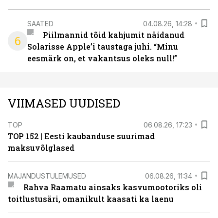
SAATED
04.08.26, 14:28
Piilmannid tõid kahjumit näidanud
6
Solarisse Apple’i taustaga juhi. “Minu
eesmärk on, et vakantsus oleks null!”
VIIMASED UUDISED
TOP
06.08.26, 17:23
TOP 152 | Eesti kaubanduse suurimad
maksuvõlglased
MAJANDUSTULEMUSED
06.08.26, 11:34
Rahva Raamatu ainsaks kasvumootoriks oli
toitlustusäri, omanikult kaasati ka laenu