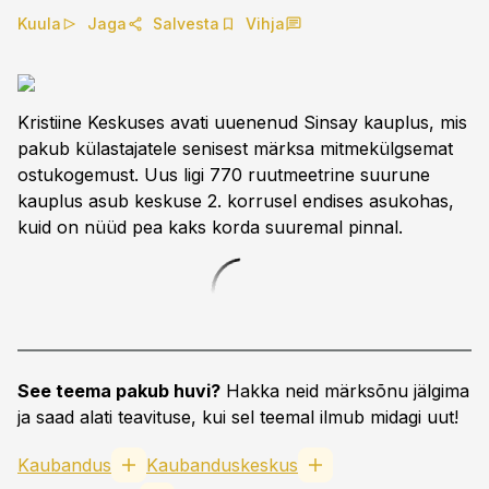
Kuula
Jaga
Salvesta
Vihja
Kristiine Keskuses avati uuenenud Sinsay kauplus, mis
pakub külastajatele senisest märksa mitmekülgsemat
ostukogemust. Uus ligi 770 ruutmeetrine suurune
kauplus asub keskuse 2. korrusel endises asukohas,
kuid on nüüd pea kaks korda suuremal pinnal.
See teema pakub huvi?
Hakka neid märksõnu jälgima
ja saad alati teavituse, kui sel teemal ilmub midagi uut!
Kaubandus
Kaubanduskeskus