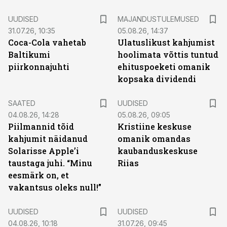
UUDISED
MAJANDUSTULEMUSED
31.07.26, 10:35
05.08.26, 14:37
Coca-Cola vahetab
Ulatuslikust kahjumist
Baltikumi
hoolimata võttis tuntud
piirkonnajuhti
ehituspoeketi omanik
kopsaka dividendi
SAATED
UUDISED
04.08.26, 14:28
05.08.26, 09:05
Piilmannid tõid
Kristiine keskuse
kahjumit näidanud
omanik omandas
Solarisse Apple’i
kaubanduskeskuse
taustaga juhi. “Minu
Riias
eesmärk on, et
vakantsus oleks null!”
UUDISED
UUDISED
04.08.26, 10:18
31.07.26, 09:45