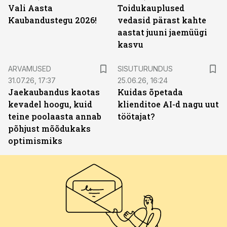
Vali Aasta
Toidukauplused
Kaubandustegu 2026!
vedasid pärast kahte
aastat juuni jaemüügi
kasvu
ST
ARVAMUSED
SISUTURUNDUS
31.07.26, 17:37
25.06.26, 16:24
Jaekaubandus kaotas
Kuidas õpetada
kevadel hoogu, kuid
klienditoe AI-d nagu uut
teine poolaasta annab
töötajat?
põhjust mõõdukaks
optimismiks