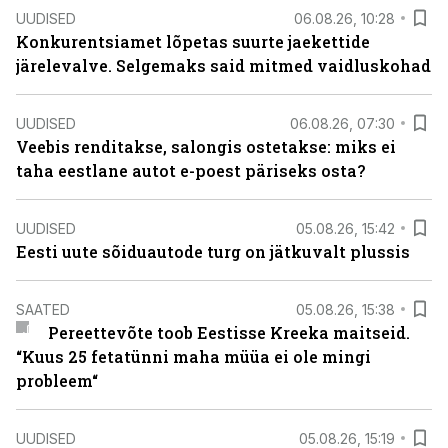
UUDISED
06.08.26, 10:28
Konkurentsiamet lõpetas suurte jaekettide
järelevalve. Selgemaks said mitmed vaidluskohad
UUDISED
06.08.26, 07:30
Veebis renditakse, salongis ostetakse: miks ei
taha eestlane autot e-poest päriseks osta?
UUDISED
05.08.26, 15:42
Eesti uute sõiduautode turg on jätkuvalt plussis
SAATED
05.08.26, 15:38
Pereettevõte toob Eestisse Kreeka maitseid.
“Kuus 25 fetatünni maha müüa ei ole mingi
probleem“
UUDISED
05.08.26, 15:19