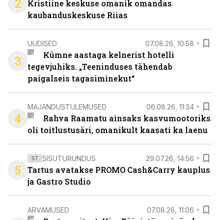
2
Kristiine keskuse omanik omandas
kaubanduskeskuse Riias
UUDISED
07.08.26, 10:58
Kümne aastaga kelnerist hotelli
3
tegevjuhiks. „Teeninduses tähendab
paigalseis tagasiminekut“
MAJANDUSTULEMUSED
06.08.26, 11:34
4
Rahva Raamatu ainsaks kasvumootoriks
oli toitlustusäri, omanikult kaasati ka laenu
SISUTURUNDUS
29.07.26, 14:56
ST
5
Tartus avatakse PROMO Cash&Carry kauplus
ja Gastro Studio
ARVAMUSED
07.08.26, 11:06