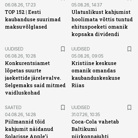
06.08.26, 17:23
05.08.26, 14:37
TOP 152 | Eesti
Ulatuslikust kahjumist
kaubanduse suurimad
hoolimata võttis tuntud
maksuvõlglased
ehituspoeketi omanik
kopsaka dividendi
UUDISED
UUDISED
06.08.26, 10:28
05.08.26, 09:05
Konkurentsiamet
Kristiine keskuse
lõpetas suurte
omanik omandas
jaekettide järelevalve.
kaubanduskeskuse
Selgemaks said mitmed
Riias
vaidluskohad
SAATED
UUDISED
04.08.26, 14:28
31.07.26, 10:35
Piilmannid tõid
Coca-Cola vahetab
kahjumit näidanud
Baltikumi
Solarisse Apple’i
piirkonnajuhti