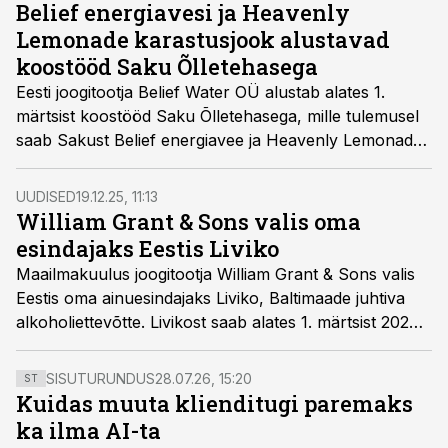
Belief energiavesi ja Heavenly
Lemonade karastusjook alustavad
koostööd Saku Õlletehasega
Eesti joogitootja Belief Water OÜ alustab alates 1.
märtsist koostööd Saku Õlletehasega, mille tulemusel
saab Sakust Belief energiavee ja Heavenly Lemonade
karastusjoogi ametlik müügi- ja distributsioonipartner
Eesti turul. Koostöö avab mõlemale Eesti päritolu
UUDISED
19.12.25, 11:13
joogibrändile uue arenguetapi ning loob võimalused
William Grant & Sons valis oma
jõuda laiema tarbijaskonnani.
esindajaks Eestis Liviko
Maailmakuulus joogitootja William Grant & Sons valis
Eestis oma ainuesindajaks
Liviko
, Baltimaade juhtiva
alkoholiettevõtte. Livikost saab alates 1. märtsist 2026
William Grant & Sons’i tooteportfelli ametlik esindaja ja
maaletooja Eestis.
SISUTURUNDUS
28.07.26, 15:20
ST
Kuidas muuta klienditugi paremaks
ka ilma AI-ta