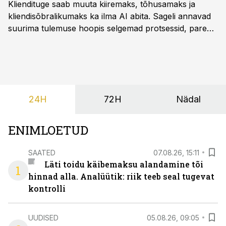
Kliendituge saab muuta kiiremaks, tõhusamaks ja
kliendisõbralikumaks ka ilma AI abita. Sageli annavad
suurima tulemuse hoopis selgemad protsessid, parem
iseteenindus, nutikad automatiseerimised ja õigel ajal
jagatud info.
24H
72H
Nädal
ENIMLOETUD
SAATED
07.08.26, 15:11
Läti toidu käibemaksu alandamine tõi
1
hinnad alla. Analüütik: riik teeb seal tugevat
kontrolli
UUDISED
05.08.26, 09:05