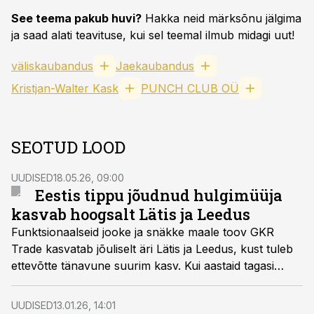
See teema pakub huvi?
Hakka neid märksõnu jälgima
ja saad alati teavituse, kui sel teemal ilmub midagi uut!
väliskaubandus
Jaekaubandus
Kristjan-Walter Kask
PUNCH CLUB OÜ
SEOTUD LOOD
UUDISED
18.05.26, 09:00
Eestis tippu jõudnud hulgimüüja
kasvab hoogsalt Lätis ja Leedus
Funktsionaalseid jooke ja snäkke maale toov GKR
Trade kasvatab jõuliselt äri Lätis ja Leedus, kust tuleb
ettevõtte tänavune suurim kasv. Kui aastaid tagasi
lõppes esimene laienemiskatse Baltikumis kahjumiga,
siis nüüdseks on toimiv retsept eduks leitud.
UUDISED
13.01.26, 14:01