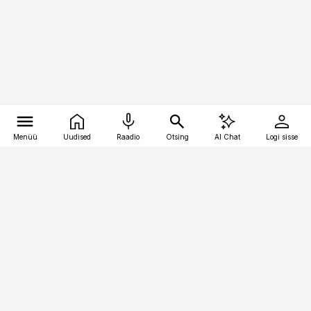
Menüü
Uudised
Raadio
Otsing
AI Chat
Logi sisse
Vana-Lõuna 39/1, 19094 Tallinn
(+372) 667 0111
kaubandus@kaubandus.ee
Telli
Reklaam
Firmast