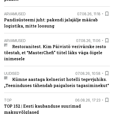
ARVAMUSED
07.08.26, 11:18
Pandisüsteemi juht: pakendi jalajälje määrab
logistika, mitte loosung
ARVAMUSED
07.08.26, 11:06
Restoranitest. Kim Päivistö verivärske resto
tõestab, et “MasterChefi” tiitel läks väga õigele
inimesele
UUDISED
07.08.26, 10:58
Kümne aastaga kelnerist hotelli tegevjuhiks.
„Teeninduses tähendab paigalseis tagasiminekut“
TOP
06.08.26, 17:23
TOP 152 | Eesti kaubanduse suurimad
maksuvõlglased