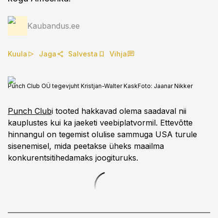
Kaubandus.ee
Kuula
Jaga
Salvesta
Vihja
Punch Club OÜ tegevjuht Kristjan-Walter Kask
Foto:
Jaanar Nikker
Punch Club
i tooted hakkavad olema saadaval nii
kauplustes kui ka jaeketi veebiplatvormil. Ettevõtte
hinnangul on tegemist olulise sammuga USA turule
sisenemisel, mida peetakse üheks maailma
konkurentsitihedamaks joogituruks.