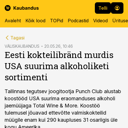
Telli
Avaleht
Kõik lood
TOPid
Podcastid
Videod
Üritus
cebook
Tagasi
Twitter)
VÄLISKAUBANDUS
20.05.26, 10:46
Eesti kokteilibränd murdis
kedIn
USA suurima alkoholiketi
ail
sortimenti
k
Tallinnas tegutsev joogitootja Punch Club alustab
koostööd USA suurima eraomanduses alkoholi
jaemüüjaga Total Wine & More. Koostöö
tulemusel jõuavad ettevõtte valmiskokteilid
müügile enam kui 290 kaupluses 31 osariigis üle
kogu Ameerika.