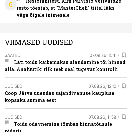
Restoranitest. Kim Päivistö verivärske
6
resto tõestab, et “MasterChefi” tiitel läks
väga õigele inimesele
VIIMASED UUDISED
SAATED
07.08.26, 15:11
Läti toidu käibemaksu alandamine tõi hinnad
alla. Analüütik: riik teeb seal tugevat kontrolli
UUDISED
07.08.26, 12:10
Coop Järva uuendas sajandivanuse kaupluse
kopsaka summa eest
UUDISED
07.08.26, 11:58
Toidu odavnemine tõmbas hinnatõusule
pidurit