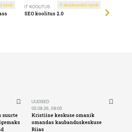
t tundi
6 akadeemilist tundi
Müügijuh
IT KOOLITUS
ass
SEO koolitus 2.0
UUDISED
05.08.26, 09:05
 suurte
Kristiine keskuse omanik
Selgemaks
omandas kaubanduskeskuse
ad
Riias