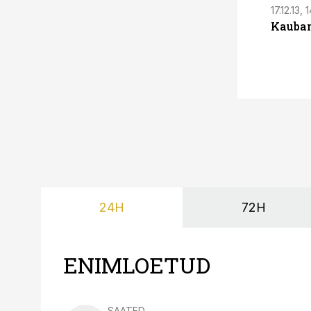
17.12.13, 
Kaubam
24H
72H
ENIMLOETUD
SAATED