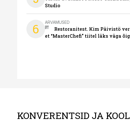
Studio
ARVAMUSED
6
Restoranitest. Kim Päivistö ver
et “MasterChefi” tiitel läks väga õi
KONVERENTSID JA KOO