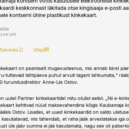
bamaja kontsern võttis kasutusele elektroonilise kinke
kaardi keskkonnast läkitada otse kingisaaja e-posti aa
ele kontserni ühine plastikust kinkekaart.
allas
.ee juht
Salvesta
Vihja
nkekaart on peamiselt mugavusteenus, mis annab kiirel päe
u-tuttavaid tähtpäeva puhul arvuti tagant lahkumata,“ rääki
 turundusdirektor Anne-Liis Ostov.
n uutel Partner kinkekaartidel mitu olulist eelist. „Nii e-kin
nkekaart kehtivad nüüd maksevahendina kõigis Kaubamaja k
rääkis Ostov. Lisades, et uued kinkekaardid on saldo ulatuse
 kasutatavad, mis tähendab, et raha jääk arvestatakse iga o
ust üle jääv summa ei jää kasutamata, nagu see oli paberki