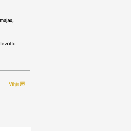
majas,
ttevõtte
Vihja