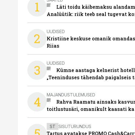
1
Läti toidu käibemaksu alandami
Analüütik: riik teeb seal tugevat ko
UUDISED
2
Kristiine keskuse omanik omanda
Riias
UUDISED
3
Kümne aastaga kelnerist hotell
„Teeninduses tähendab paigalseis 
MAJANDUSTULEMUSED
4
Rahva Raamatu ainsaks kasvum
toitlustusäri, omanikult kaasati ka
ST
SISUTURUNDUS
5
Tartus avatakse PROMO Cash&Carry