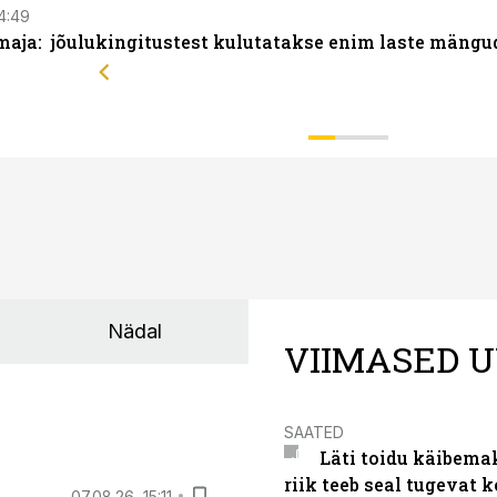
14:49
aja: jõulukingitustest kulutatakse enim laste mängu
Nädal
VIIMASED U
SAATED
Läti toidu käibema
riik teeb seal tugevat k
07.08.26, 15:11