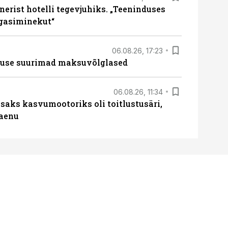
erist hotelli tegevjuhiks. „Teeninduses
agasiminekut“
06.08.26, 17:23
nduse suurimad maksuvõlglased
06.08.26, 11:34
aks kasvumootoriks oli toitlustusäri,
laenu