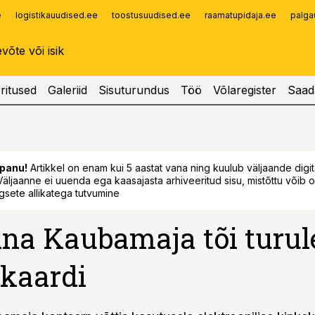
e
logistikauudised.ee
toostusuudised.ee
raamatupidaja.ee
palga
Infopank
Radar
ritused
Galeriid
Sisuturundus
Töö
Võlaregister
Saad
panu!
Artikkel on enam kui 5 aastat vana ning kuulub väljaande digi
. Väljaanne ei uuenda ega kaasajasta arhiveeritud sisu, mistõttu võib ol
sete allikatega tutvumine
nna Kaubamaja tõi turul
kaardi