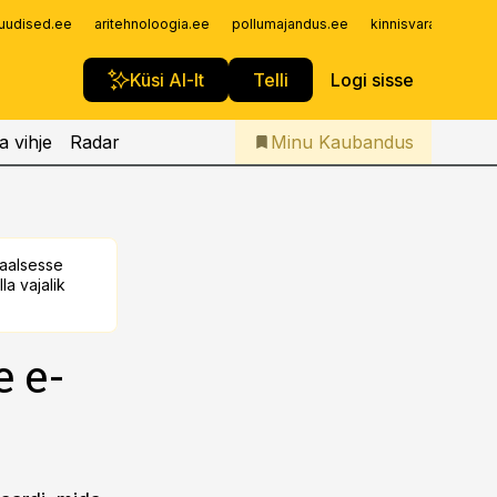
Iseteenindus
uudised.ee
aritehnoloogia.ee
pollumajandus.ee
kinnisvarauudised.
Telli Kaubandus
Küsi AI-lt
Telli
Logi sisse
a vihje
Radar
Minu Kaubandus
taalsesse
la vajalik
e e-