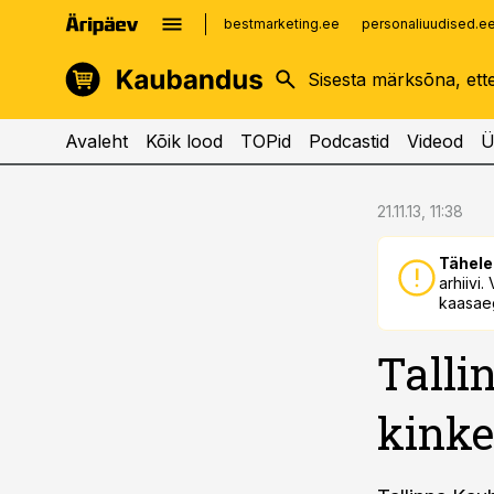
bestmarketing.ee
personaliuudised.e
kinnisvarauudised.ee
imelineajalugu.ee
logistikauudised.ee
imelineteadus.ee
Avaleht
Kõik lood
TOPid
Podcastid
Videod
Ü
cebook
cebook
21.11.13, 11:38
Twitter)
Twitter)
Tähele
kedIn
kedIn
arhiivi
kaasaeg
ail
ail
Talli
k
k
kinke