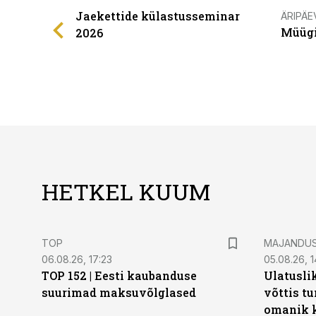
Jaekettide külastusseminar
ÄRIPÄE
Müügi
2026
HETKEL KUUM
TOP
MAJANDU
06.08.26, 17:23
05.08.26, 1
TOP 152 | Eesti kaubanduse
Ulatusli
suurimad maksuvõlglased
võttis t
omanik k