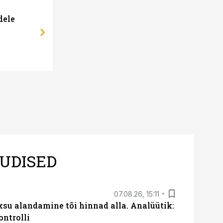
12.02.14, 16:57
dele
Kaubamaja kasum kasvas 8,5%
UDISED
07.08.26, 15:11
ksu alandamine tõi hinnad alla. Analüütik:
ontrolli