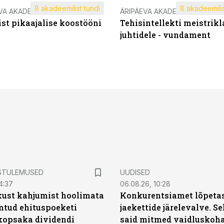
8 akadeemilist tundi
8 akadeemilis
VA AKADEEMIA
ÄRIPÄEVA AKADEEMIA
st pikaajalise koostööni
Tehisintellekti meistrikl
juhtidele - vundament
STULEMUSED
UUDISED
4:37
06.08.26, 10:28
kust kahjumist hoolimata
Konkurentsiamet lõpetas
untud ehituspoeketi
jaekettide järelevalve. 
opsaka dividendi
said mitmed vaidluskoh