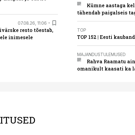
Kümne aastaga keln
tähendab paigalseis t
07.08.26, 11:06
ivärske resto tõestab,
TOP
TOP 152 | Eesti kauba
gele inimesele
MAJANDUSTULEMUSED
Rahva Raamatu ains
omanikult kaasati ka 
LITUSED