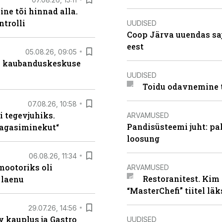
ne tõi hinnad alla.
ntrolli
UUDISED
Coop Järva uuendas s
eest
05.08.26, 09:05
s kaubanduskeskuse
UUDISED
Toidu odavnemine 
07.08.26, 10:58
i tegevjuhiks.
ARVAMUSED
Pandisüsteemi juht: pak
tagasiminekut“
loosung
06.08.26, 11:34
ootoriks oli
ARVAMUSED
Restoranitest. Kim 
 laenu
“MasterChefi” tiitel lä
29.07.26, 14:56
 kauplus ja Gastro
UUDISED