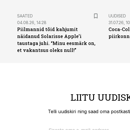
SAATED
UUDISED
04.08.26, 14:28
31.07.26, 10
Piilmannid tõid kahjumit
Coca-Col
näidanud Solarisse Apple’i
piirkonn
taustaga juhi. “Minu eesmärk on,
et vakantsus oleks null!”
LIITU UUDIS
Telli uudiskiri ning saad oma postkas