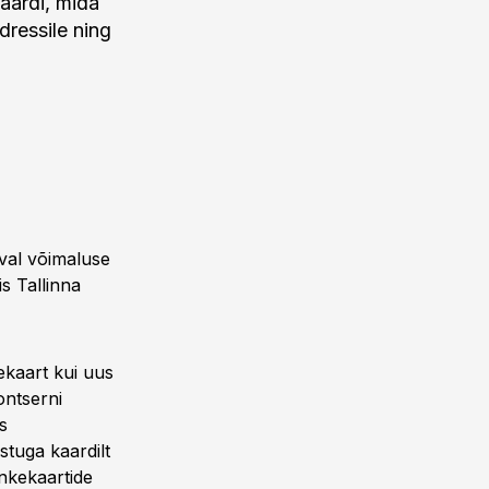
kaardi, mida
dressile ning
val võimaluse
s Tallinna
kekaart kui uus
ontserni
s
stuga kaardilt
nkekaartide