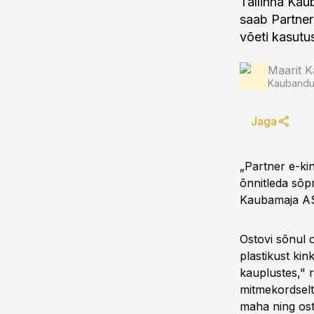
Tallinna Kau
saab Partner
võeti kasutus
Maarit K
Kaubandus
Jaga
„Partner e-ki
õnnitleda sõpr
Kaubamaja ASi
Ostovi sõnul o
plastikust ki
kauplustes," 
mitmekordselt
maha ning ost