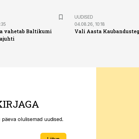
UUDISED
:35
04.08.26, 10:18
a vahetab Baltikumi
Vali Aasta Kaubandusteg
ajuhti
KIRJAGA
ti päeva olulisemad uudised.