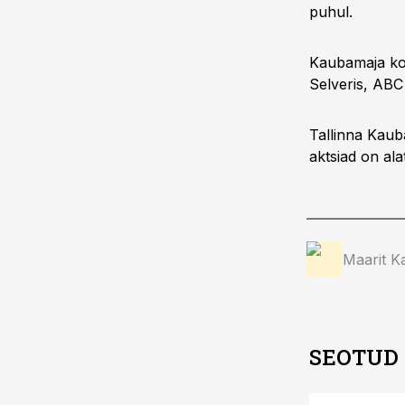
puhul.
Kaubamaja kon
Selveris, ABC
Tallinna Kauba
aktsiad on ala
Maarit Ka
SEOTUD