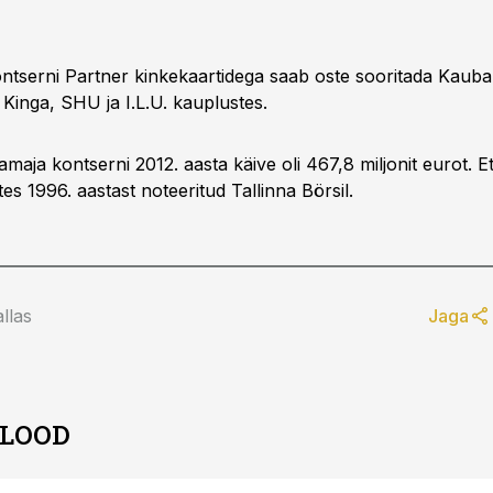
tserni Partner kinkekaartidega saab oste sooritada Kauba
 Kinga, SHU ja I.L.U. kauplustes.
maja kontserni 2012. aasta käive oli 467,8 miljonit eurot. E
tes 1996. aastast noteeritud Tallinna Börsil.
llas
Jaga
 LOOD