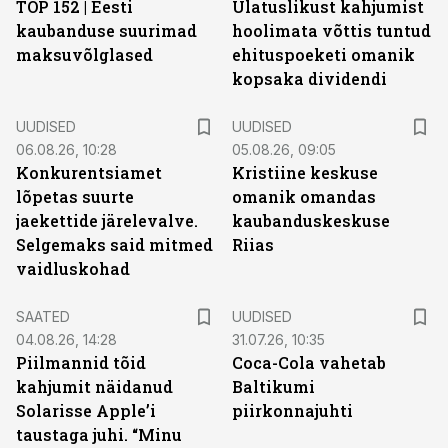
TOP 152 | Eesti
Ulatuslikust kahjumist
kaubanduse suurimad
hoolimata võttis tuntud
maksuvõlglased
ehituspoeketi omanik
kopsaka dividendi
UUDISED
UUDISED
06.08.26, 10:28
05.08.26, 09:05
Konkurentsiamet
Kristiine keskuse
lõpetas suurte
omanik omandas
jaekettide järelevalve.
kaubanduskeskuse
Selgemaks said mitmed
Riias
vaidluskohad
SAATED
UUDISED
04.08.26, 14:28
31.07.26, 10:35
Piilmannid tõid
Coca-Cola vahetab
kahjumit näidanud
Baltikumi
Solarisse Apple’i
piirkonnajuhti
taustaga juhi. “Minu