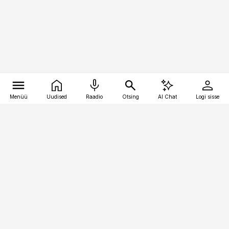
Menüü
Uudised
Raadio
Otsing
AI Chat
Logi sisse
Vana-Lõuna 39/1, 19094 Tallinn
(+372) 667 0111
kaubandus@kaubandus.ee
Telli
Reklaam
Firmast