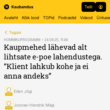
Telli
Avaleht
Kõik lood
TOPid
Podcastid
Videod
Üritus
cebook
cebook
Tagasi
Twitter)
Twitter)
HOMMIKUPROGRAMM
24.09.25, 11:48
Kaupmehed lähevad alt
kedIn
kedIn
lihtsate e-poe lahendustega.
ail
ail
“Klient lahkub kohe ja ei
k
k
anna andeks”
Ellen Jõgi
Joonas-Hendrik Mägi