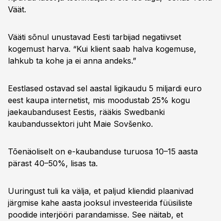
Väät.
Vääti sõnul unustavad Eesti tarbijad negatiivset
kogemust harva. “Kui klient saab halva kogemuse,
lahkub ta kohe ja ei anna andeks.”
Eestlased ostavad sel aastal ligikaudu 5 miljardi euro
eest kaupa internetist, mis moodustab 25% kogu
jaekaubandusest Eestis, rääkis Swedbanki
kaubandussektori juht Maie Sovšenko.
Tõenäoliselt on e-kaubanduse turuosa 10–15 aasta
pärast 40–50%, lisas ta.
Uuringust tuli ka välja, et paljud kliendid plaanivad
järgmise kahe aasta jooksul investeerida füüsiliste
poodide interjööri parandamisse. See näitab, et