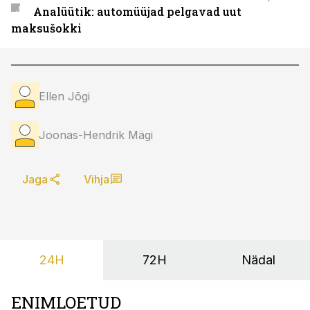
Analüütik: automüüjad pelgavad uut
maksušokki
Ellen Jõgi
Joonas-Hendrik Mägi
Jaga
Vihja
24H
72H
Nädal
ENIMLOETUD