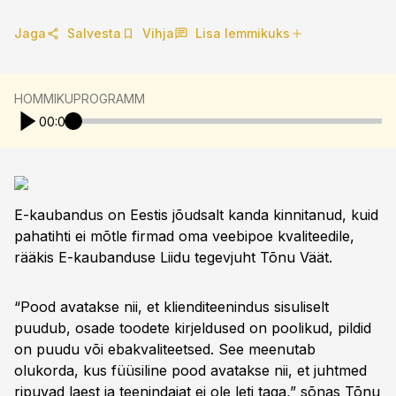
Jaga
Salvesta
Vihja
Lisa lemmikuks
HOMMIKUPROGRAMM
00:00
E-kaubandus on Eestis jõudsalt kanda kinnitanud, kuid
pahatihti ei mõtle firmad oma veebipoe kvaliteedile,
rääkis E-kaubanduse Liidu tegevjuht Tõnu Väät.
“Pood avatakse nii, et klienditeenindus sisuliselt
puudub, osade toodete kirjeldused on poolikud, pildid
on puudu või ebakvaliteetsed. See meenutab
olukorda, kus füüsiline pood avatakse nii, et juhtmed
ripuvad laest ja teenindajat ei ole leti taga,” sõnas Tõnu