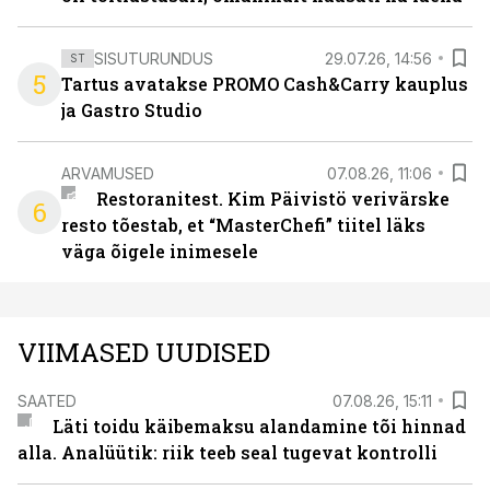
SISUTURUNDUS
29.07.26, 14:56
ST
5
Tartus avatakse PROMO Cash&Carry kauplus
ja Gastro Studio
ARVAMUSED
07.08.26, 11:06
Restoranitest. Kim Päivistö verivärske
6
resto tõestab, et “MasterChefi” tiitel läks
väga õigele inimesele
VIIMASED UUDISED
SAATED
07.08.26, 15:11
Läti toidu käibemaksu alandamine tõi hinnad
alla. Analüütik: riik teeb seal tugevat kontrolli