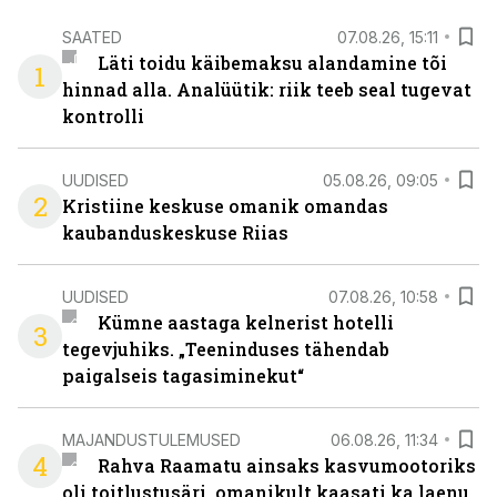
SAATED
07.08.26, 15:11
Läti toidu käibemaksu alandamine tõi
1
hinnad alla. Analüütik: riik teeb seal tugevat
kontrolli
UUDISED
05.08.26, 09:05
2
Kristiine keskuse omanik omandas
kaubanduskeskuse Riias
UUDISED
07.08.26, 10:58
Kümne aastaga kelnerist hotelli
3
tegevjuhiks. „Teeninduses tähendab
paigalseis tagasiminekut“
MAJANDUSTULEMUSED
06.08.26, 11:34
4
Rahva Raamatu ainsaks kasvumootoriks
oli toitlustusäri, omanikult kaasati ka laenu