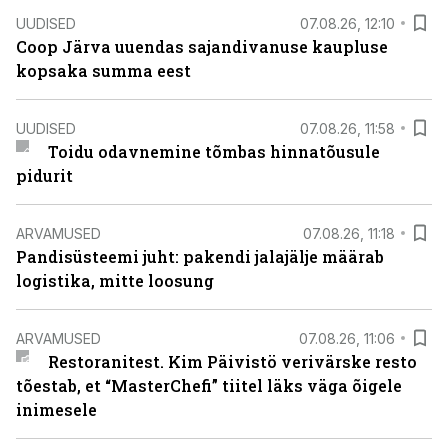
UUDISED
07.08.26, 12:10
Coop Järva uuendas sajandivanuse kaupluse
kopsaka summa eest
UUDISED
07.08.26, 11:58
Toidu odavnemine tõmbas hinnatõusule
pidurit
ARVAMUSED
07.08.26, 11:18
Pandisüsteemi juht: pakendi jalajälje määrab
logistika, mitte loosung
ARVAMUSED
07.08.26, 11:06
Restoranitest. Kim Päivistö verivärske resto
tõestab, et “MasterChefi” tiitel läks väga õigele
inimesele