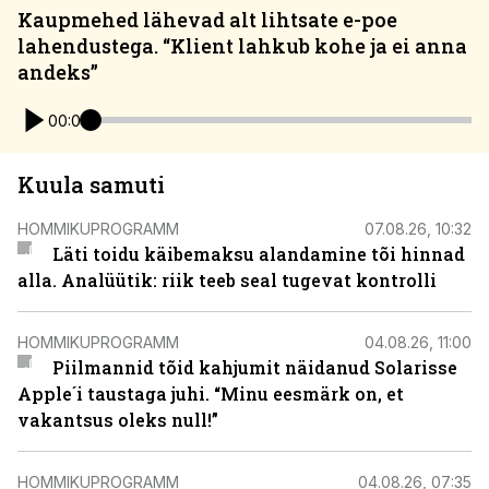
Kaupmehed lähevad alt lihtsate e-poe
lahendustega. “Klient lahkub kohe ja ei anna
andeks”
00:00
Kuula samuti
HOMMIKUPROGRAMM
07.08.26, 10:32
Läti toidu käibemaksu alandamine tõi hinnad
alla. Analüütik: riik teeb seal tugevat kontrolli
HOMMIKUPROGRAMM
04.08.26, 11:00
Piilmannid tõid kahjumit näidanud Solarisse
Apple´i taustaga juhi. “Minu eesmärk on, et
vakantsus oleks null!”
HOMMIKUPROGRAMM
04.08.26, 07:35