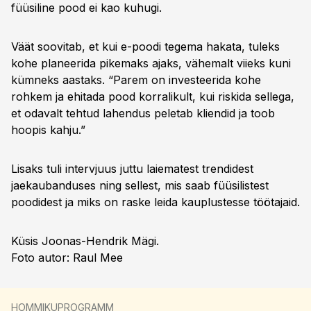
füüsiline pood ei kao kuhugi.
Väät soovitab, et kui e-poodi tegema hakata, tuleks
kohe planeerida pikemaks ajaks, vähemalt viieks kuni
kümneks aastaks. “Parem on investeerida kohe
rohkem ja ehitada pood korralikult, kui riskida sellega,
et odavalt tehtud lahendus peletab kliendid ja toob
hoopis kahju.”
Lisaks tuli intervjuus juttu laiematest trendidest
jaekaubanduses ning sellest, mis saab füüsilistest
poodidest ja miks on raske leida kauplustesse töötajaid.
Küsis Joonas-Hendrik Mägi.
Foto autor: Raul Mee
HOMMIKUPROGRAMM