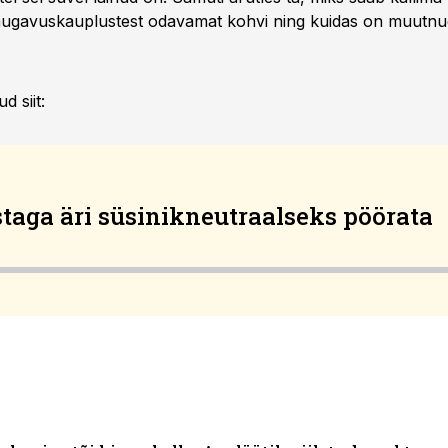
 mugavuskauplustest odavamat kohvi ning kuidas on muutnud
d siit:
staga äri süsinikneutraalseks pöörata