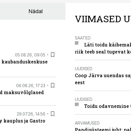
Nädal
VIIMASED U
SAATED
Läti toidu käibema
riik teeb seal tugevat k
05.08.26, 09:05
s kaubanduskeskuse
UUDISED
Coop Järva uuendas s
eest
06.08.26, 17:23
ad maksuvõlglased
UUDISED
Toidu odavnemine 
29.07.26, 14:56
 kauplus ja Gastro
ARVAMUSED
Pandisüsteemi juht: pak