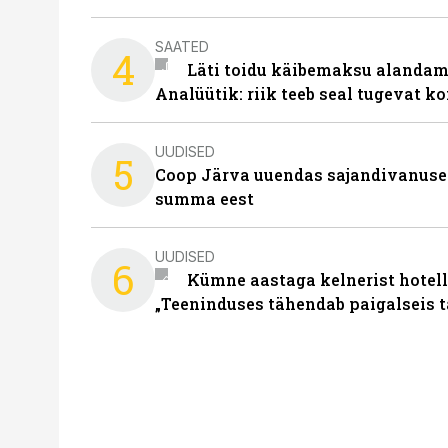
SAATED
4
Läti toidu käibemaksu alandami
Analüütik: riik teeb seal tugevat ko
UUDISED
5
Coop Järva uuendas sajandivanuse
summa eest
UUDISED
6
Kümne aastaga kelnerist hotell
„Teeninduses tähendab paigalseis 