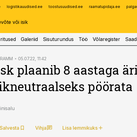
e
logistikauudised.ee
toostusuudised.ee
raamatupidaja.ee
palga
Infopank
Radar
ritused
Galeriid
Sisuturundus
Töö
Võlaregister
Saad
GRAMM
05.07.22, 11:42
sk plaanib 8 aastaga är
ikneutraalseks pöörata
nisalu
Salvesta
Vihja
Lisa lemmikuks