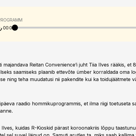
PROGRAMM
00:00
ti majandava Reitan Convenience’i juht Tiia Ilves rääkis, et 
lseks saamiseks plaanib ettevõte ümber korraldada oma logi
ise ning teha muudatusi nii pakendite kui ka toidujäätmete
ripäeva raadio hommikuprogrammis, et ilma riigi toetuseta 
sanne.
s Ilves, kuidas R-Kioskid pärast koroonakriis lõppu taastun
tel sel suvel läinud on. Samuti arutles ta, miks saab kallima