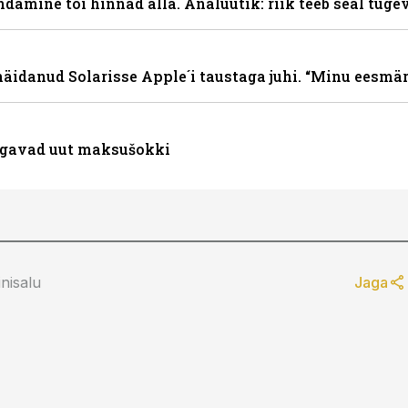
damine tõi hinnad alla. Analüütik: riik teeb seal tugev
äidanud Solarisse Apple´i taustaga juhi. “Minu eesmärk
lgavad uut maksušokki
nisalu
Jaga