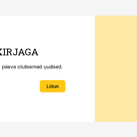
KIRJAGA
ti päeva olulisemad uudised.
Liitun