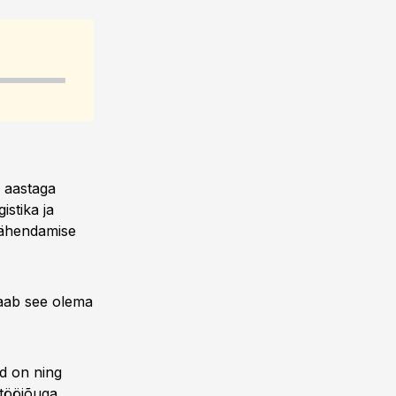
8 aastaga
stika ja
 vähendamise
saab see olema
ud on ning
 tööjõuga