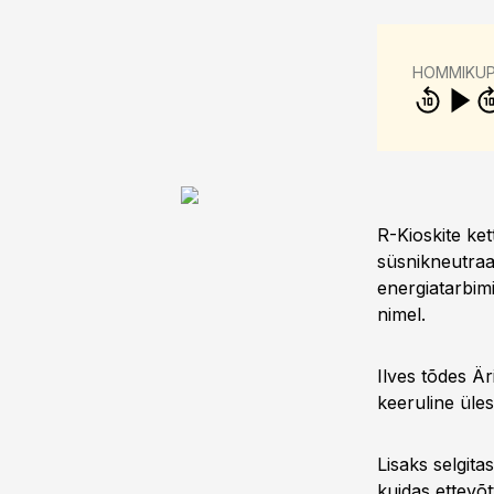
HOMMIKU
R-Kioskite ket
süsnikneutraa
energiatarbim
nimel.
Ilves tõdes Ä
keeruline üle
Lisaks selgita
kuidas ettevõt