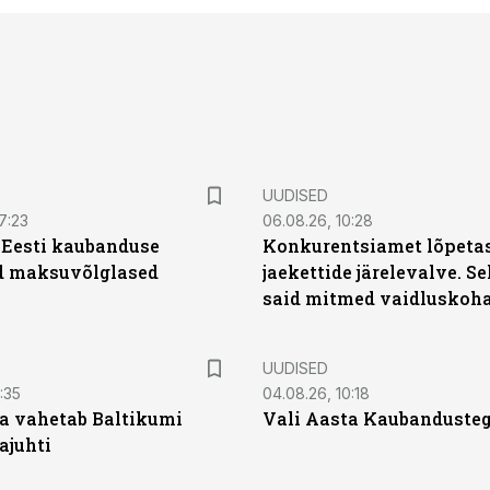
UUDISED
7:23
06.08.26, 10:28
| Eesti kaubanduse
Konkurentsiamet lõpetas
d maksuvõlglased
jaekettide järelevalve. 
said mitmed vaidluskoh
UUDISED
:35
04.08.26, 10:18
a vahetab Baltikumi
Vali Aasta Kaubandusteg
ajuhti