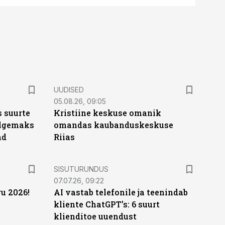
UUDISED
05.08.26, 09:05
 suurte
Kristiine keskuse omanik
Selgemaks
omandas kaubanduskeskuse
ad
Riias
ST
SISUTURUNDUS
07.07.26, 09:22
u 2026!
AI vastab telefonile ja teenindab
kliente ChatGPT’s: 6 suurt
klienditoe uuendust