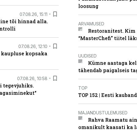
loosung
07.08.26, 15:11
ne tõi hinnad alla.
ARVAMUSED
ntrolli
Restoranitest. Kim 
“MasterChefi” tiitel lä
07.08.26, 12:10
 kaupluse kopsaka
UUDISED
Kümne aastaga keln
tähendab paigalseis t
07.08.26, 10:58
i tegevjuhiks.
TOP
tagasiminekut“
TOP 152 | Eesti kauba
MAJANDUSTULEMUSED
Rahva Raamatu ains
omanikult kaasati ka 