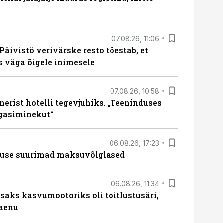
07.08.26, 11:06
Päivistö verivärske resto tõestab, et
ks väga õigele inimesele
07.08.26, 10:58
erist hotelli tegevjuhiks. „Teeninduses
agasiminekut“
06.08.26, 17:23
nduse suurimad maksuvõlglased
06.08.26, 11:34
aks kasvumootoriks oli toitlustusäri,
laenu