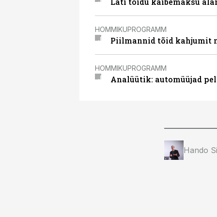
Läti toidu käibemaksu alan
HOMMIKUPROGRAMM
Piilmannid tõid kahjumit n
HOMMIKUPROGRAMM
Analüütik: automüüjad pe
Hando Si