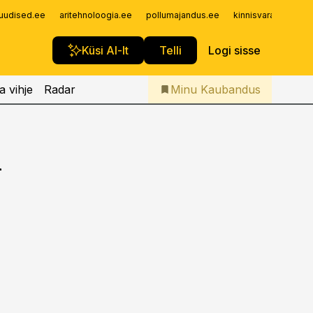
Iseteenindus
uudised.ee
aritehnoloogia.ee
pollumajandus.ee
kinnisvarauudised.
Telli Kaubandus
Küsi AI-lt
Telli
Logi sisse
a vihje
Radar
Minu Kaubandus
i