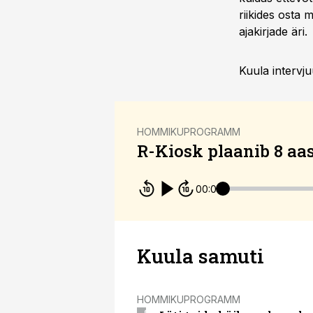
riikides osta
ajakirjade äri.
Kuula intervjuu
HOMMIKUPROGRAMM
R-Kiosk plaanib 8 aa
00:00
Kuula samuti
HOMMIKUPROGRAMM