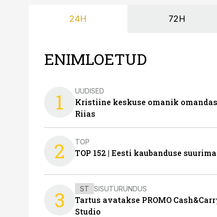
24H
72H
ENIMLOETUD
UUDISED
1
Kristiine keskuse omanik omanda
Riias
TOP
2
TOP 152 | Eesti kaubanduse suurim
ST
SISUTURUNDUS
3
Tartus avatakse PROMO Cash&Carry
Studio