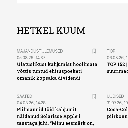
HETKEL KUUM
MAJANDUSTULEMUSED
TOP
05.08.26, 14:37
06.08.26, 1
Ulatuslikust kahjumist hoolimata
TOP 152 
võttis tuntud ehituspoeketi
suurima
omanik kopsaka dividendi
SAATED
UUDISED
04.08.26, 14:28
31.07.26, 10
Piilmannid tõid kahjumit
Coca-Col
näidanud Solarisse Apple’i
piirkonn
taustaga juhi. “Minu eesmärk on,