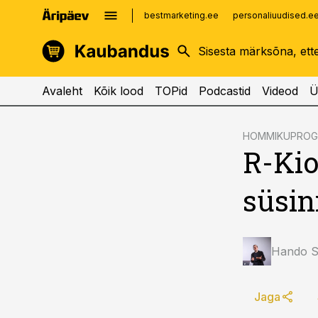
bestmarketing.ee
personaliuudised.e
kinnisvarauudised.ee
imelineajalugu.ee
logistikauudised.ee
imelineteadus.ee
Avaleht
Kõik lood
TOPid
Podcastid
Videod
Ü
cebook
cebook
HOMMIKUPRO
R-Kio
Twitter)
Twitter)
kedIn
kedIn
süsin
ail
ail
k
k
Hando Si
Jaga