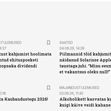
STULEMUSED
SAATED
4:37
04.08.26, 14:28
kust kahjumist hoolimata
Piilmannid tõid kahjumi
untud ehituspoeketi
näidanud Solarisse Apple
opsaka dividendi
taustaga juhi. “Minu ees
et vakantsus oleks null!”
MAJANDUSTULEMUSED
0:18
03.08.26, 11:45
ta Kaubandustegu 2026!
Alkoholikett kasvatas k
kuigi käive veidi kahane