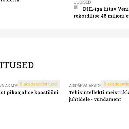
UUDISED
DHL-iga liituv Ven
rekordilise 48 miljoni 
LITUSED
8 akadeemilist tundi
8 akadeemilis
VA AKADEEMIA
ÄRIPÄEVA AKADEEMIA
st pikaajalise koostööni
Tehisintellekti meistrikl
juhtidele - vundament