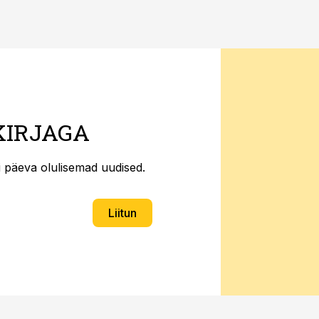
KIRJAGA
ti päeva olulisemad uudised.
Liitun