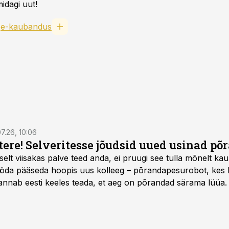
idagi uut!
e-kaubandus
7.26, 10:06
 tere! Selveritesse jõudsid uued usinad p
selt viisakas palve teed anda, ei pruugi see tulla mõnelt kau
öda pääseda hoopis uus kolleeg – põrandapesurobot, kes lii
annab eesti keeles teada, et aeg on põrandad särama lüüa.