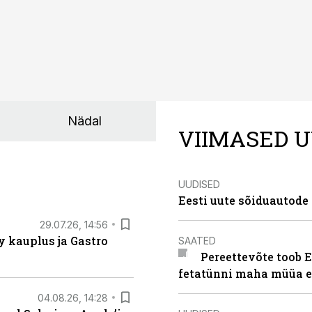
Nädal
VIIMASED U
UUDISED
Eesti uute sõiduautode 
29.07.26, 14:56
 kauplus ja Gastro
SAATED
Pereettevõte toob E
fetatünni maha müüa ei
04.08.26, 14:28