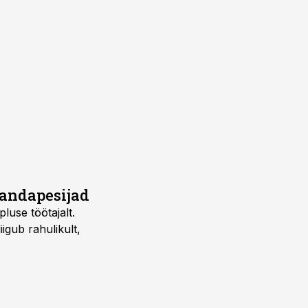
õrandapesijad
pluse töötajalt.
gub rahulikult,