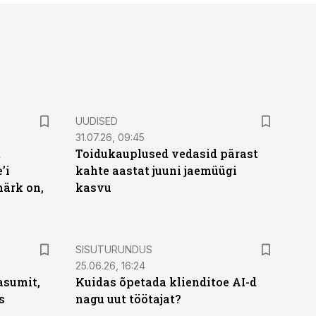
UUDISED
31.07.26, 09:45
t
Toidukauplused vedasid pärast
’i
kahte aastat juuni jaemüügi
märk on,
kasvu
ST
SISUTURUNDUS
25.06.26, 16:24
asumit,
Kuidas õpetada klienditoe AI-d
s
nagu uut töötajat?