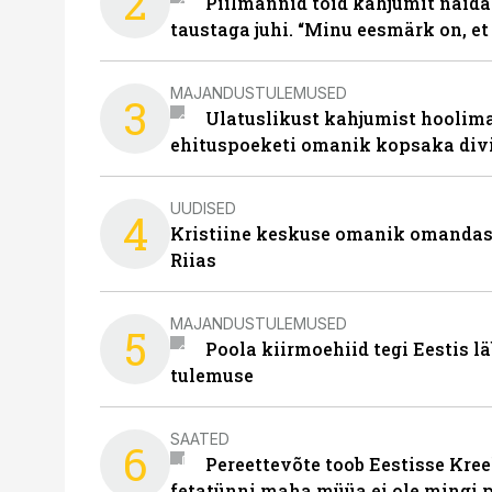
2
Piilmannid tõid kahjumit näida
taustaga juhi. “Minu eesmärk on, et
MAJANDUSTULEMUSED
3
Ulatuslikust kahjumist hoolima
ehituspoeketi omanik kopsaka div
UUDISED
4
Kristiine keskuse omanik omanda
Riias
MAJANDUSTULEMUSED
5
Poola kiirmoehiid tegi Eestis l
tulemuse
SAATED
6
Pereettevõte toob Eestisse Kree
fetatünni maha müüa ei ole mingi 