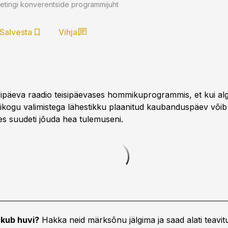
etingi konverentside programmijuht
Salvesta
Vihja
ripäeva raadio teisipäevases hommikuprogrammis, et kui alg
igikogu valimistega lähestikku plaanitud kaubanduspäev võib
ses suudeti jõuda hea tulemuseni.
kub huvi?
Hakka neid märksõnu jälgima ja saad alati teavitu