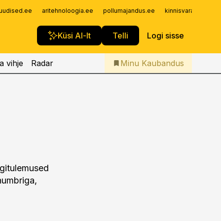
Iseteenindus
uudised.ee
aritehnoloogia.ee
pollumajandus.ee
kinnisvarauudised.
Telli Kaubandus
Küsi AI-lt
Telli
Logi sisse
a vihje
Radar
Minu Kaubandus
ügitulemused
numbriga,