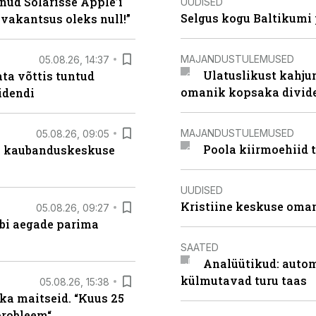
nud Solarisse Apple’i
UUDISED
Selgus kogu Baltikumi
 vakantsus oleks null!”
MAJANDUSTULEMUSED
05.08.26, 14:37
Ulatuslikust kahju
ta võttis tuntud
omanik kopsaka divid
idendi
MAJANDUSTULEMUSED
05.08.26, 09:05
Poola kiirmoehiid 
s kaubanduskeskuse
UUDISED
Kristiine keskuse oma
05.08.26, 09:27
äbi aegade parima
SAATED
Analüütikud: auto
külmutavad turu taas
05.08.26, 15:38
ka maitseid. “Kuus 25
probleem“