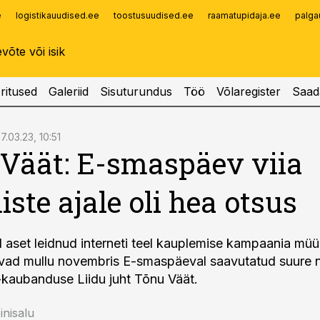
e
logistikauudised.ee
toostusuudised.ee
raamatupidaja.ee
palga
Infopank
Radar
ritused
Galeriid
Sisuturundus
Töö
Võlaregister
Saad
7.03.23, 10:51
Väät: E-smaspäev viia
iste ajale oli hea otsus
aset leidnud interneti teel kauplemise kampaania mü
avad mullu novembris E-smaspäeval saavutatud suure 
E-kaubanduse Liidu juht Tõnu Väät.
nisalu