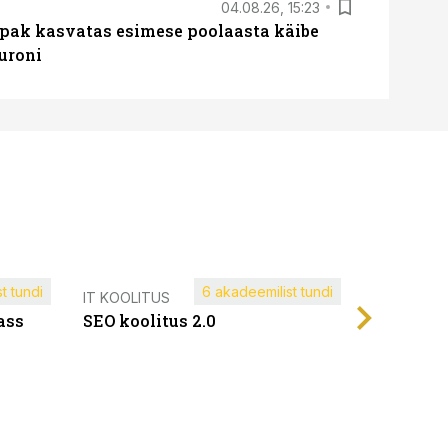
04.08.26, 15:23
ipak kasvatas esimese poolaasta käibe
euroni
t tundi
6 akadeemilist tundi
Müügijuh
IT KOOLITUS
ass
SEO koolitus 2.0