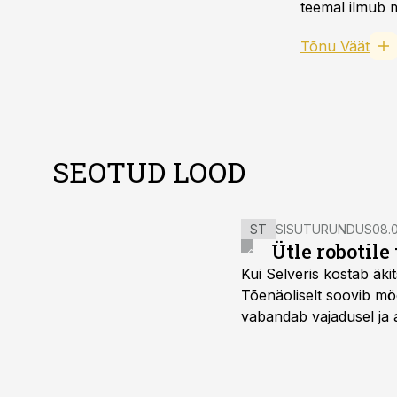
teemal ilmub m
Tõnu Väät
SEOTUD LOOD
ST
SISUTURUNDUS
08.0
Ütle robotile
Kui Selveris kostab äkit
Tõenäoliselt soovib mö
vabandab vajadusel ja 