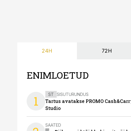
24H
72H
ENIMLOETUD
ST
SISUTURUNDUS
1
Tartus avatakse PROMO Cash&Carry
Studio
SAATED