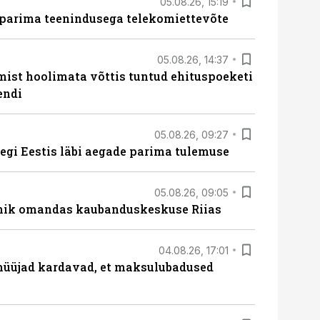
05.08.26, 15:19
 parima teenindusega telekomiettevõte
05.08.26, 14:37
mist hoolimata võttis tuntud ehituspoeketi
endi
05.08.26, 09:27
tegi Eestis läbi aegade parima tulemuse
05.08.26, 09:05
nik omandas kaubanduskeskuse Riias
04.08.26, 17:01
müüjad kardavad, et maksulubadused