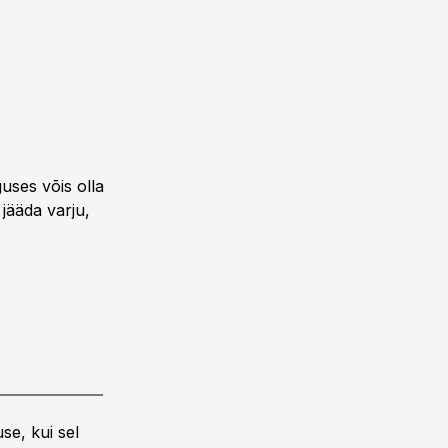
uses võis olla
 jääda varju,
se, kui sel