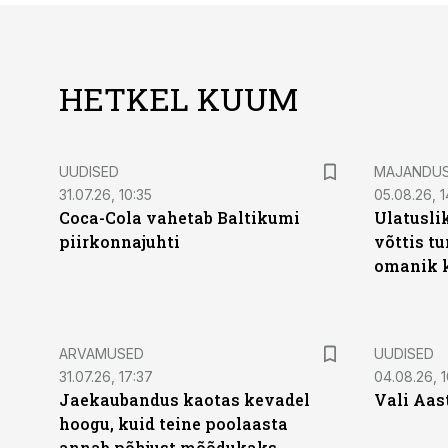
HETKEL KUUM
UUDISED
MAJANDU
31.07.26, 10:35
05.08.26, 1
Coca-Cola vahetab Baltikumi
Ulatusli
piirkonnajuhti
võttis t
omanik k
ARVAMUSED
UUDISED
31.07.26, 17:37
04.08.26, 1
Jaekaubandus kaotas kevadel
Vali Aas
hoogu, kuid teine poolaasta
annab põhjust mõõdukaks