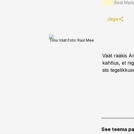
Best Mark
Jaga
Tõnu Väät.
Foto:
Raul Mee
Väät rääkis Ä
kahtlus, et ri
siis tegelikku
See teema pa