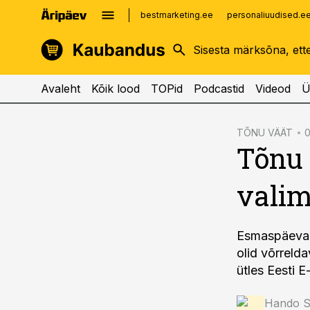
bestmarketing.ee
personaliuudised.e
kinnisvarauudised.ee
imelineajalugu.ee
logistikauudised.ee
imelineteadus.ee
Avaleht
Kõik lood
TOPid
Podcastid
Videod
Ü
cebook
TÕNU VÄÄT
0
Tõnu 
Twitter)
kedIn
valim
ail
k
Esmaspäeval 
olid võrreld
ütles Eesti 
Hando Si