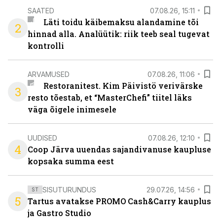
SAATED
07.08.26, 15:11
Läti toidu käibemaksu alandamine tõi
2
hinnad alla. Analüütik: riik teeb seal tugevat
kontrolli
ARVAMUSED
07.08.26, 11:06
Restoranitest. Kim Päivistö verivärske
3
resto tõestab, et “MasterChefi” tiitel läks
väga õigele inimesele
UUDISED
07.08.26, 12:10
4
Coop Järva uuendas sajandivanuse kaupluse
kopsaka summa eest
SISUTURUNDUS
29.07.26, 14:56
ST
5
Tartus avatakse PROMO Cash&Carry kauplus
ja Gastro Studio