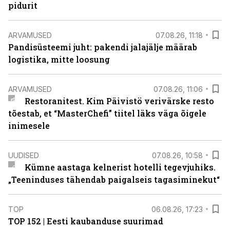
pidurit
ARVAMUSED
07.08.26, 11:18
Pandisüsteemi juht: pakendi jalajälje määrab
logistika, mitte loosung
ARVAMUSED
07.08.26, 11:06
Restoranitest. Kim Päivistö verivärske resto
tõestab, et “MasterChefi” tiitel läks väga õigele
inimesele
UUDISED
07.08.26, 10:58
Kümne aastaga kelnerist hotelli tegevjuhiks.
„Teeninduses tähendab paigalseis tagasiminekut“
TOP
06.08.26, 17:23
TOP 152 | Eesti kaubanduse suurimad