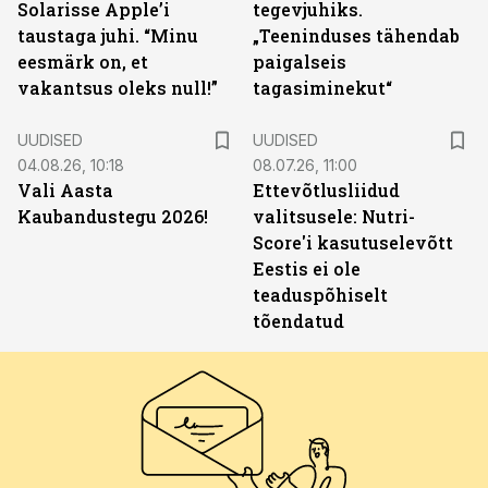
Solarisse Apple’i
tegevjuhiks.
taustaga juhi. “Minu
„Teeninduses tähendab
eesmärk on, et
paigalseis
vakantsus oleks null!”
tagasiminekut“
UUDISED
UUDISED
04.08.26, 10:18
08.07.26, 11:00
Vali Aasta
Ettevõtlusliidud
Kaubandustegu 2026!
valitsusele: Nutri-
Score'i kasutuselevõtt
Eestis ei ole
teaduspõhiselt
tõendatud