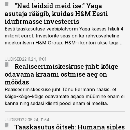
“Nad leidsid meid ise.” Yaga
asutaja räägib, kuidas H&M Eesti
idufirmasse investeeris
Eesti taaskasutuse veebiplatvorm Yaga kaasas hiljuti 4
miljonit eurot. Investorite seas on ka rahvusvaheline
moekontsern H&M Group. H&M-i kontori ukse taga
nad kraapima ei pidanud, rääkis Yaga asutaja Aune
Aunapuu Äripäeva raadio hommikuprogrammis.
UUDISED
22.11.24, 11:01
Realiseerimiskeskuse juht: kõige
odavama kraami ostmise aeg on
möödas
Realiseerimiskeskuse juht Tõnu Eermann rääkis, et
kõige-kõige-kõige odavamate asjade müümine enam ei
kanna ning sedasi klienti poodi enam ei meelita.
UUDISED
22.05.24, 11:54
Taaskasutus õitseb: Humana siples