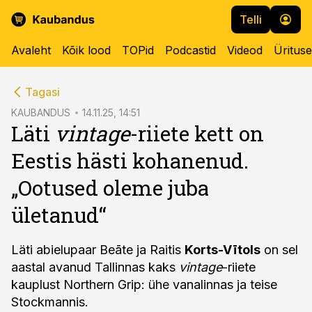
Telli
Avaleht
Kõik lood
TOPid
Podcastid
Videod
Üritus
cebook
Tagasi
Twitter)
KAUBANDUS
14.11.25, 14:51
Läti
vintage
-riiete kett on
kedIn
Eestis hästi kohanenud.
ail
„Ootused oleme juba
k
ületanud“
Läti abielupaar Beāte ja Raitis
Korts-Vītols
on sel
aastal avanud Tallinnas kaks
vintage
-riiete
kauplust Northern Grip: ühe vanalinnas ja teise
Stockmannis.