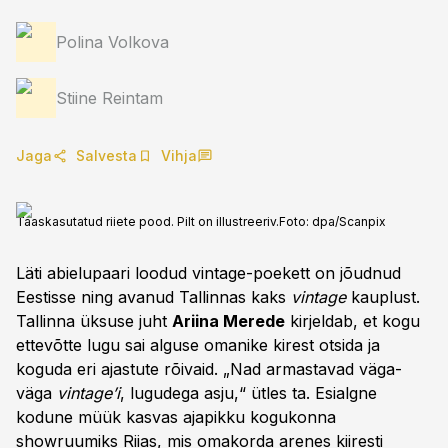
Polina Volkova
Stiine Reintam
Jaga
Salvesta
Vihja
Taaskasutatud riiete pood. Pilt on illustreeriv.
Foto:
dpa/Scanpix
Läti abielupaari loodud vintage-poekett on jõudnud
Eestisse ning avanud Tallinnas kaks
vintage
kauplust.
Tallinna üksuse juht
Ariina Merede
kirjeldab, et kogu
ettevõtte lugu sai alguse omanike kirest otsida ja
koguda eri ajastute rõivaid. „Nad armastavad väga-
väga
vintage’i
, lugudega asju,“ ütles ta. Esialgne
kodune müük kasvas ajapikku kogukonna
showruumiks Riias, mis omakorda arenes kiiresti