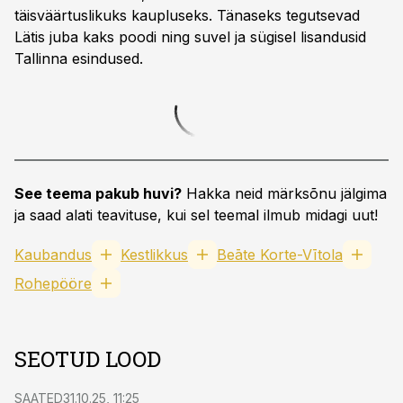
täisväärtuslikuks kaupluseks. Tänaseks tegutsevad
Lätis juba kaks poodi ning suvel ja sügisel lisandusid
Tallinna esindused.
See teema pakub huvi?
Hakka neid märksõnu jälgima
ja saad alati teavituse, kui sel teemal ilmub midagi uut!
Kaubandus
Kestlikkus
Beāte Korte-Vītola
Rohepööre
SEOTUD LOOD
SAATED
31.10.25, 11:25