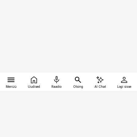
Menüü
Uudised
Raadio
Otsing
AI Chat
Logi sisse
Vana-Lõuna 39/1, 19094 Tallinn
(+372) 667 0111
kaubandus@kaubandus.ee