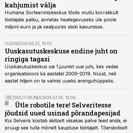
kahjumist välja
Humana Sorteerimiskeskus tõstis mullu korralikult
töötajate palku, annetas heategevuseks üle poole
miljoni euro ja jäi sealjuures siiski kasumisse.
UUDISED
02.06.23, 10:02
Uuskasutuskeskuse endine juht on
ringiga tagasi
Uuskasutuskeskus sai 1.juunist uue juhi, kes vedas
organisatsiooni ka aastatel 2009–2019. Nüüd, neli
aastat hiljem on ta valmis uueks arenguhüppeks.
SISUTURUNDUS
08.07.26, 10:06
ST
Ütle robotile tere! Selveritesse
jõudsid uued usinad põrandapesijad
Kui Selveris kostab äkitselt viisakas palve teed anda, ei
pruugi see tulla mõnelt kaupluse töötajalt. Tõenäoliselt