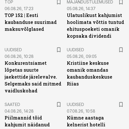
TOP
MAJANDUSTULEMUSED
06.08.26, 17:23
05.08.26, 14:37
TOP 152 | Eesti
Ulatuslikust kahjumist
kaubanduse suurimad
hoolimata võttis tuntud
maksuvõlglased
ehituspoeketi omanik
kopsaka dividendi
UUDISED
UUDISED
06.08.26, 10:28
05.08.26, 09:05
Konkurentsiamet
Kristiine keskuse
lõpetas suurte
omanik omandas
jaekettide järelevalve.
kaubanduskeskuse
Selgemaks said mitmed
Riias
vaidluskohad
SAATED
UUDISED
04.08.26, 14:28
07.08.26, 10:58
Piilmannid tõid
Kümne aastaga
kahjumit näidanud
kelnerist hotelli