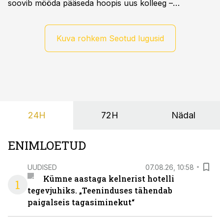
soovib mööda pääseda hoopis uus kolleeg –
põrandapesurobot, kes liigub rahulikult, vabandab
vajadusel ja annab eesti keeles teada, et aeg on
põrandad särama lüüa.
Kuva rohkem Seotud lugusid
24H
72H
Nädal
ENIMLOETUD
UUDISED
07.08.26, 10:58
Kümne aastaga kelnerist hotelli
1
tegevjuhiks. „Teeninduses tähendab
paigalseis tagasiminekut“