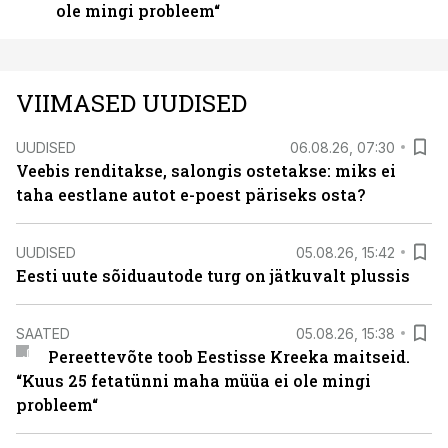
ole mingi probleem“
VIIMASED UUDISED
UUDISED
06.08.26, 07:30
Veebis renditakse, salongis ostetakse: miks ei
taha eestlane autot e-poest päriseks osta?
UUDISED
05.08.26, 15:42
Eesti uute sõiduautode turg on jätkuvalt plussis
SAATED
05.08.26, 15:38
Pereettevõte toob Eestisse Kreeka maitseid.
“Kuus 25 fetatünni maha müüa ei ole mingi
probleem“