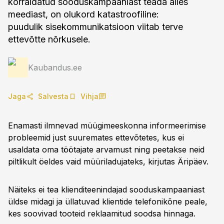
korraldatud sooduskampaaniast teada alles
meediast, on olukord katastroofiline:
puudulik sisekommunikatsioon viitab terve
ettevõtte nõrkusele.
Kaubandus.ee
Jaga
Salvesta
Vihja
Enamasti ilmnevad müügimeeskonna informeerimise
probleemid just suuremates ettevõtetes, kus ei
usaldata oma töötajate arvamust ning peetakse neid
piltlikult öeldes vaid müüriladujateks, kirjutas Äripäev.
Näiteks ei tea klienditeenindajad sooduskampaaniast
üldse midagi ja üllatuvad klientide telefonikõne peale,
kes soovivad tooteid reklaamitud soodsa hinnaga.