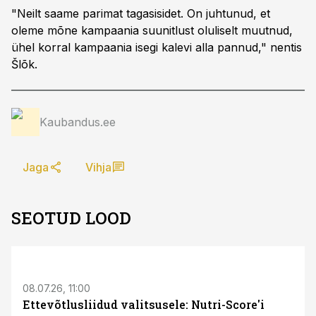
"Neilt saame parimat tagasisidet. On juhtunud, et
oleme mõne kampaania suunitlust oluliselt muutnud,
ühel korral kampaania isegi kalevi alla pannud," nentis
Šlõk.
Kaubandus.ee
Jaga
Vihja
SEOTUD LOOD
08.07.26, 11:00
Ettevõtlusliidud valitsusele: Nutri-Score'i