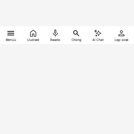
Menüü
Uudised
Raadio
Otsing
AI Chat
Logi sisse
Vana-Lõuna 39/1, 19094 Tallinn
(+372) 667 0111
kaubandus@kaubandus.ee
Telli
Reklaam
Firmast
Sisu kasutamisõigused
Ajakirjaniku
eetikakoodeks