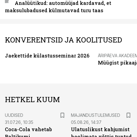
Analüütikud: automüüjad kardavad, et
maksulubadused külmutavad turu taas
KONVERENTSID JA KOOLITUSED
Jaekettide külastusseminar 2026
ÄRIPÄEVA AKADEE
Müügist pikaaj
HETKEL KUUM
UUDISED
MAJANDUSTULEMUSED
31.07.26, 10:35
05.08.26, 14:37
Coca-Cola vahetab
Ulatuslikust kahjumist
Baltikumi
hoolimata võttis tuntud