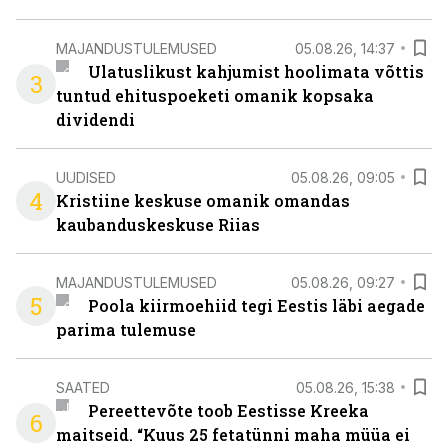
MAJANDUSTULEMUSED
05.08.26, 14:37
Ulatuslikust kahjumist hoolimata võttis
3
tuntud ehituspoeketi omanik kopsaka
dividendi
UUDISED
05.08.26, 09:05
4
Kristiine keskuse omanik omandas
kaubanduskeskuse Riias
MAJANDUSTULEMUSED
05.08.26, 09:27
5
Poola kiirmoehiid tegi Eestis läbi aegade
parima tulemuse
SAATED
05.08.26, 15:38
Pereettevõte toob Eestisse Kreeka
6
maitseid. “Kuus 25 fetatünni maha müüa ei