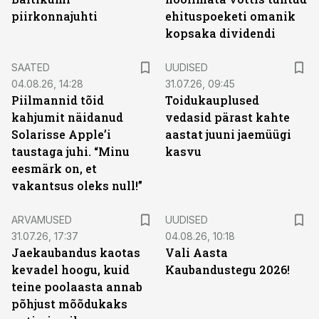
piirkonnajuhti
ehituspoeketi omanik
kopsaka dividendi
SAATED
UUDISED
04.08.26, 14:28
31.07.26, 09:45
Piilmannid tõid
Toidukauplused
kahjumit näidanud
vedasid pärast kahte
Solarisse Apple’i
aastat juuni jaemüügi
taustaga juhi. “Minu
kasvu
eesmärk on, et
vakantsus oleks null!”
ARVAMUSED
UUDISED
31.07.26, 17:37
04.08.26, 10:18
Jaekaubandus kaotas
Vali Aasta
kevadel hoogu, kuid
Kaubandustegu 2026!
teine poolaasta annab
põhjust mõõdukaks