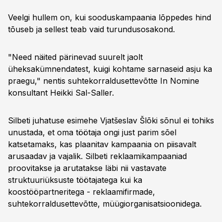
Veelgi hullem on, kui sooduskampaania lõppedes hind
tõuseb ja sellest teab vaid turundusosakond.
"Need näited pärinevad suurelt jaolt
üheksakümnendatest, kuigi kohtame sarnaseid asju ka
praegu," nentis suhtekorraldusettevõtte In Nomine
konsultant Heikki Sal-Saller.
Silbeti juhatuse esimehe Vjatšeslav Šlõki sõnul ei tohiks
unustada, et oma töötaja ongi just parim sõel
katsetamaks, kas plaanitav kampaania on piisavalt
arusaadav ja vajalik. Silbeti reklaamikampaaniad
proovitakse ja arutatakse läbi nii vastavate
struktuuriüksuste töötajatega kui ka
koostööpartneritega - reklaamifirmade,
suhtekorraldusettevõtte, müügiorganisatsioonidega.