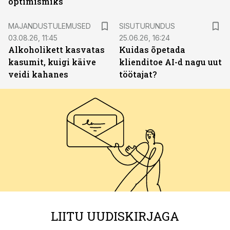
optimismiks
ST
MAJANDUSTULEMUSED
SISUTURUNDUS
03.08.26, 11:45
25.06.26, 16:24
Alkoholikett kasvatas
Kuidas õpetada
kasumit, kuigi käive
klienditoe AI-d nagu uut
veidi kahanes
töötajat?
LIITU UUDISKIRJAGA