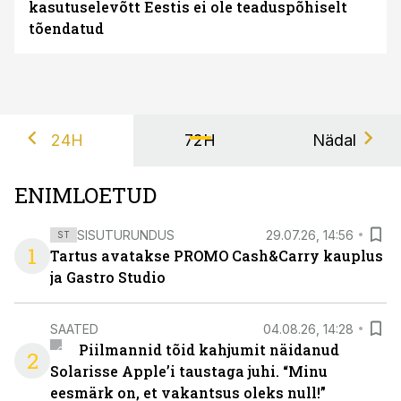
kasutuselevõtt Eestis ei ole teaduspõhiselt
tõendatud
24H
72H
Nädal
ENIMLOETUD
SISUTURUNDUS
29.07.26, 14:56
ST
1
Tartus avatakse PROMO Cash&Carry kauplus
ja Gastro Studio
SAATED
04.08.26, 14:28
Piilmannid tõid kahjumit näidanud
2
Solarisse Apple’i taustaga juhi. “Minu
eesmärk on, et vakantsus oleks null!”