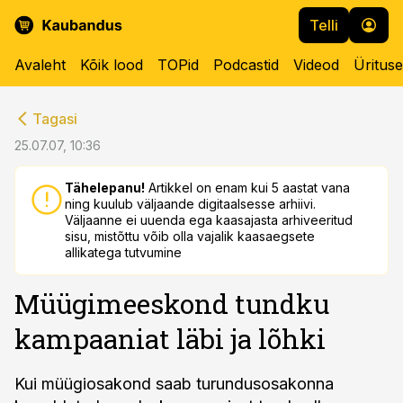
Telli
Avaleht
Kõik lood
TOPid
Podcastid
Videod
Üritus
cebook
cebook
Tagasi
Twitter)
Twitter)
25.07.07, 10:36
kedIn
kedIn
Tähelepanu!
Artikkel on enam kui 5 aastat vana
ning kuulub väljaande digitaalsesse arhiivi.
ail
ail
Väljaanne ei uuenda ega kaasajasta arhiveeritud
sisu, mistõttu võib olla vajalik kaasaegsete
k
k
allikatega tutvumine
Müügimeeskond tundku
kampaaniat läbi ja lõhki
Kui müügiosakond saab turundusosakonna