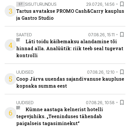
SISUTURUNDUS
29.07.26, 14:56
ST
3
Tartus avatakse PROMO Cash&Carry kauplus
ja Gastro Studio
SAATED
07.08.26, 15:11
Läti toidu käibemaksu alandamine tõi
4
hinnad alla. Analüütik: riik teeb seal tugevat
kontrolli
UUDISED
07.08.26, 12:10
5
Coop Järva uuendas sajandivanuse kaupluse
kopsaka summa eest
UUDISED
07.08.26, 10:58
Kümne aastaga kelnerist hotelli
6
tegevjuhiks. „Teeninduses tähendab
paigalseis tagasiminekut“