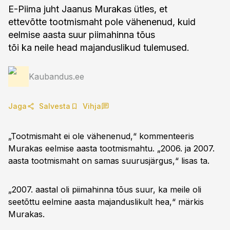
E-Piima juht Jaanus Murakas ütles, et
ettevõtte tootmismaht pole vähenenud, kuid
eelmise aasta suur piimahinna tõus
tõi ka neile head majanduslikud tulemused.
Kaubandus.ee
Jaga
Salvesta
Vihja
„Tootmismaht ei ole vähenenud,“ kommenteeris
Murakas eelmise aasta tootmismahtu. „2006. ja 2007.
aasta tootmismaht on samas suurusjärgus,“ lisas ta.
„2007. aastal oli piimahinna tõus suur, ka meile oli
seetõttu eelmine aasta majanduslikult hea,“ märkis
Murakas.