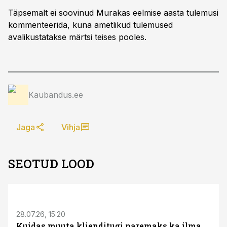
Täpsemalt ei soovinud Murakas eelmise aasta tulemusi
kommenteerida, kuna ametlikud tulemused
avalikustatakse märtsi teises pooles.
Kaubandus.ee
Jaga
Vihja
SEOTUD LOOD
ST
28.07.26, 15:20
Kuidas muuta klienditugi paremaks ka ilma