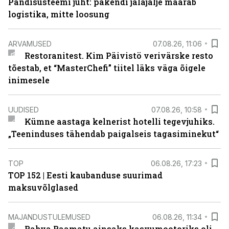
Pandisüsteemi juht: pakendi jalajälje määrab
logistika, mitte loosung
ARVAMUSED
07.08.26, 11:06
Restoranitest. Kim Päivistö verivärske resto
tõestab, et “MasterChefi” tiitel läks väga õigele
inimesele
UUDISED
07.08.26, 10:58
Kümne aastaga kelnerist hotelli tegevjuhiks.
„Teeninduses tähendab paigalseis tagasiminekut“
TOP
06.08.26, 17:23
TOP 152 | Eesti kaubanduse suurimad
maksuvõlglased
MAJANDUSTULEMUSED
06.08.26, 11:34
Rahva Raamatu ainsaks kasvumootoriks oli