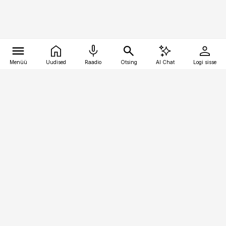
Menüü
Uudised
Raadio
Otsing
AI Chat
Logi sisse
Vana-Lõuna 39/1, 19094 Tallinn
(+372) 667 0111
kaubandus@kaubandus.ee
Telli
Reklaam
Firmast
Sisu kasutamisõigused
Ajakirjaniku
eetikakoodeks