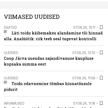
VIIMASED UUDISED
SAATED
07.08.26, 15:11
Läti toidu käibemaksu alandamine tõi hinnad
alla. Analüütik: riik teeb seal tugevat kontrolli
UUDISED
07.08.26, 12:10
Coop Järva uuendas sajandivanuse kaupluse
kopsaka summa eest
UUDISED
07.08.26, 11:58
Toidu odavnemine tõmbas hinnatõusule
pidurit
ARVAMUSED
07.08.26, 11:18