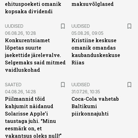
ehituspoeketi omanik
maksuvõlglased
kopsaka dividendi
UUDISED
UUDISED
06.08.26, 10:28
05.08.26, 09:05
Konkurentsiamet
Kristiine keskuse
lõpetas suurte
omanik omandas
jaekettide järelevalve.
kaubanduskeskuse
Selgemaks said mitmed
Riias
vaidluskohad
SAATED
UUDISED
04.08.26, 14:28
31.07.26, 10:35
Piilmannid tõid
Coca-Cola vahetab
kahjumit näidanud
Baltikumi
Solarisse Apple’i
piirkonnajuhti
taustaga juhi. “Minu
eesmärk on, et
vakantsus oleks null!”