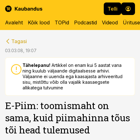
Telli
Avaleht
Kõik lood
TOPid
Podcastid
Videod
Üritus
cebook
cebook
Tagasi
Twitter)
Twitter)
03.03.08, 19:07
kedIn
kedIn
Tähelepanu!
Artikkel on enam kui 5 aastat vana
ning kuulub väljaande digitaalsesse arhiivi.
ail
ail
Väljaanne ei uuenda ega kaasajasta arhiveeritud
sisu, mistõttu võib olla vajalik kaasaegsete
k
k
allikatega tutvumine
E-Piim: toomismaht on
sama, kuid piimahinna tõus
tõi head tulemused