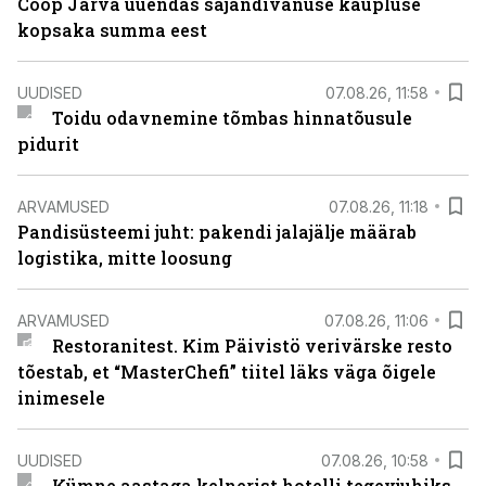
Coop Järva uuendas sajandivanuse kaupluse
kopsaka summa eest
UUDISED
07.08.26, 11:58
Toidu odavnemine tõmbas hinnatõusule
pidurit
ARVAMUSED
07.08.26, 11:18
Pandisüsteemi juht: pakendi jalajälje määrab
logistika, mitte loosung
ARVAMUSED
07.08.26, 11:06
Restoranitest. Kim Päivistö verivärske resto
tõestab, et “MasterChefi” tiitel läks väga õigele
inimesele
UUDISED
07.08.26, 10:58
Kümne aastaga kelnerist hotelli tegevjuhiks.