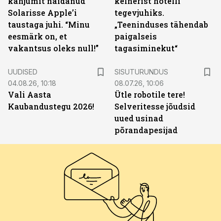
kahjumit näidanud
kelnerist hotelli
Solarisse Apple’i
tegevjuhiks.
taustaga juhi. “Minu
„Teeninduses tähendab
eesmärk on, et
paigalseis
vakantsus oleks null!”
tagasiminekut“
ST
UUDISED
SISUTURUNDUS
04.08.26, 10:18
08.07.26, 10:06
Vali Aasta
Ütle robotile tere!
Kaubandustegu 2026!
Selveritesse jõudsid
uued usinad
põrandapesijad