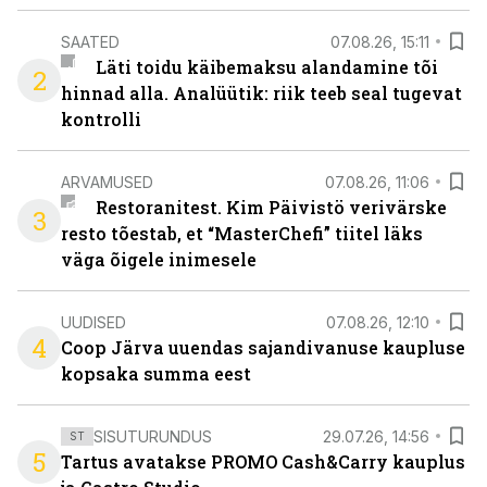
SAATED
07.08.26, 15:11
Läti toidu käibemaksu alandamine tõi
2
hinnad alla. Analüütik: riik teeb seal tugevat
kontrolli
ARVAMUSED
07.08.26, 11:06
Restoranitest. Kim Päivistö verivärske
3
resto tõestab, et “MasterChefi” tiitel läks
väga õigele inimesele
UUDISED
07.08.26, 12:10
4
Coop Järva uuendas sajandivanuse kaupluse
kopsaka summa eest
SISUTURUNDUS
29.07.26, 14:56
ST
5
Tartus avatakse PROMO Cash&Carry kauplus