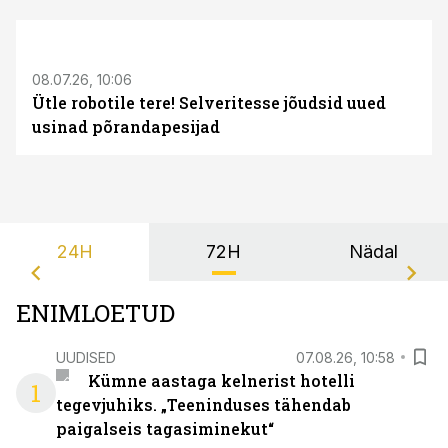
ST
08.07.26, 10:06
Ütle robotile tere! Selveritesse jõudsid uued
usinad põrandapesijad
24H
72H
Nädal
ENIMLOETUD
UUDISED
07.08.26, 10:58
Kümne aastaga kelnerist hotelli
1
tegevjuhiks. „Teeninduses tähendab
paigalseis tagasiminekut“