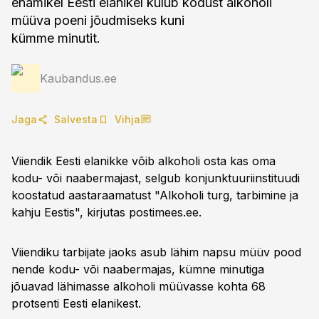
enamikel Eesti elanikel kulub kodust alkoholi
müüva poeni jõudmiseks kuni
kümme minutit.
Kaubandus.ee
Jaga
Salvesta
Vihja
Viiendik Eesti elanikke võib alkoholi osta kas oma
kodu- või naabermajast, selgub konjunktuuriinstituudi
koostatud aastaraamatust "Alkoholi turg, tarbimine ja
kahju Eestis", kirjutas postimees.ee.
Viiendiku tarbijate jaoks asub lähim napsu müüv pood
nende kodu- või naabermajas, kümne minutiga
jõuavad lähimasse alkoholi müüvasse kohta 68
protsenti Eesti elanikest.