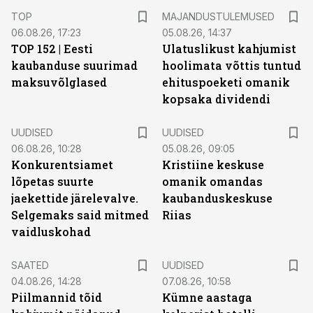
TOP
MAJANDUSTULEMUSED
06.08.26, 17:23
05.08.26, 14:37
TOP 152 | Eesti
Ulatuslikust kahjumist
kaubanduse suurimad
hoolimata võttis tuntud
maksuvõlglased
ehituspoeketi omanik
kopsaka dividendi
UUDISED
UUDISED
06.08.26, 10:28
05.08.26, 09:05
Konkurentsiamet
Kristiine keskuse
lõpetas suurte
omanik omandas
jaekettide järelevalve.
kaubanduskeskuse
Selgemaks said mitmed
Riias
vaidluskohad
SAATED
UUDISED
04.08.26, 14:28
07.08.26, 10:58
Piilmannid tõid
Kümne aastaga