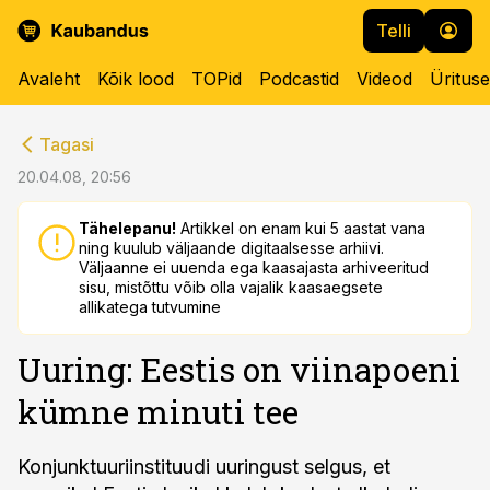
Telli
Avaleht
Kõik lood
TOPid
Podcastid
Videod
Üritus
cebook
cebook
Tagasi
Twitter)
Twitter)
20.04.08, 20:56
kedIn
kedIn
Tähelepanu!
Artikkel on enam kui 5 aastat vana
ning kuulub väljaande digitaalsesse arhiivi.
ail
ail
Väljaanne ei uuenda ega kaasajasta arhiveeritud
sisu, mistõttu võib olla vajalik kaasaegsete
k
k
allikatega tutvumine
Uuring: Eestis on viinapoeni
kümne minuti tee
Konjunktuuriinstituudi uuringust selgus, et