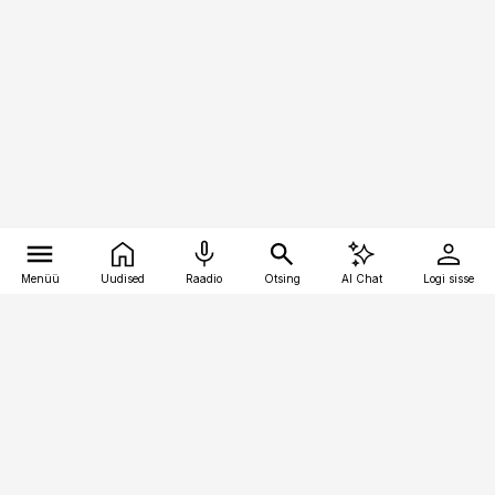
Menüü
Uudised
Raadio
Otsing
AI Chat
Logi sisse
Vana-Lõuna 39/1, 19094 Tallinn
(+372) 667 0111
kaubandus@kaubandus.ee