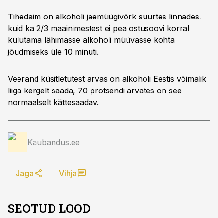
Tihedaim on alkoholi jaemüügivõrk suurtes linnades,
kuid ka 2/3 maainimestest ei pea ostusoovi korral
kulutama lähimasse alkoholi müüvasse kohta
jõudmiseks üle 10 minuti.
Veerand küsitletutest arvas on alkoholi Eestis võimalik
liiga kergelt saada, 70 protsendi arvates on see
normaalselt kättesaadav.
Kaubandus.ee
Jaga
Vihja
SEOTUD LOOD