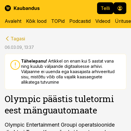
Telli
Avaleht
Kõik lood
TOPid
Podcastid
Videod
Üritus
cebook
cebook
Tagasi
Twitter)
Twitter)
06.03.09, 13:37
kedIn
kedIn
Tähelepanu!
Artikkel on enam kui 5 aastat vana
ning kuulub väljaande digitaalsesse arhiivi.
ail
ail
Väljaanne ei uuenda ega kaasajasta arhiveeritud
sisu, mistõttu võib olla vajalik kaasaegsete
k
k
allikatega tutvumine
Olympic päästis tuletormi
eest mänguautomaate
Olympic Entertainment Groupi operatsioonide