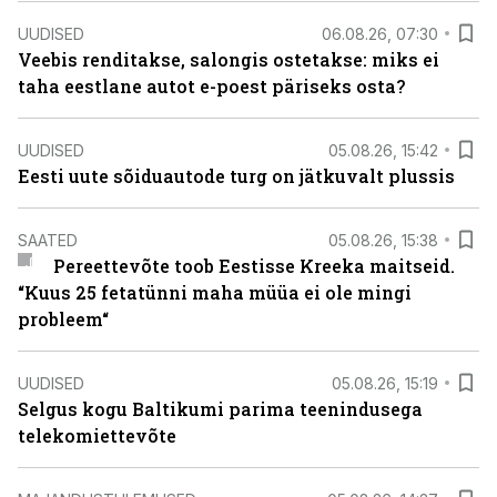
UUDISED
06.08.26, 07:30
Veebis renditakse, salongis ostetakse: miks ei
taha eestlane autot e-poest päriseks osta?
UUDISED
05.08.26, 15:42
Eesti uute sõiduautode turg on jätkuvalt plussis
SAATED
05.08.26, 15:38
Pereettevõte toob Eestisse Kreeka maitseid.
“Kuus 25 fetatünni maha müüa ei ole mingi
probleem“
UUDISED
05.08.26, 15:19
Selgus kogu Baltikumi parima teenindusega
telekomiettevõte