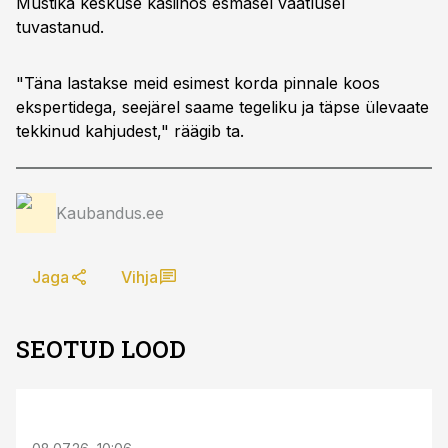
Mustika keskuse kasiinos esmasel vaatlusel
tuvastanud.
"Täna lastakse meid esimest korda pinnale koos
ekspertidega, seejärel saame tegeliku ja täpse ülevaate
tekkinud kahjudest," räägib ta.
Kaubandus.ee
Jaga
Vihja
SEOTUD LOOD
ST