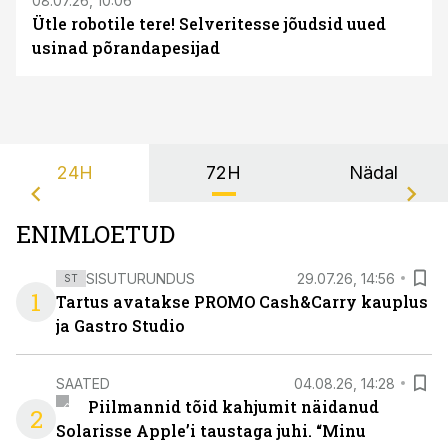
08.07.26, 10:06
Ütle robotile tere! Selveritesse jõudsid uued
usinad põrandapesijad
24H
72H
Nädal
ENIMLOETUD
SISUTURUNDUS
29.07.26, 14:56
ST
1
Tartus avatakse PROMO Cash&Carry kauplus
ja Gastro Studio
SAATED
04.08.26, 14:28
Piilmannid tõid kahjumit näidanud
2
Solarisse Apple’i taustaga juhi. “Minu