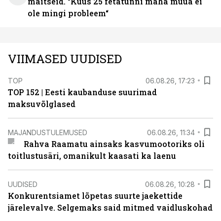
maitseid. “Kuus 25 fetatünni maha müüa ei
ole mingi probleem“
VIIMASED UUDISED
TOP
06.08.26, 17:23
TOP 152 | Eesti kaubanduse suurimad
maksuvõlglased
MAJANDUSTULEMUSED
06.08.26, 11:34
Rahva Raamatu ainsaks kasvumootoriks oli
toitlustusäri, omanikult kaasati ka laenu
UUDISED
06.08.26, 10:28
Konkurentsiamet lõpetas suurte jaekettide
järelevalve. Selgemaks said mitmed vaidluskohad