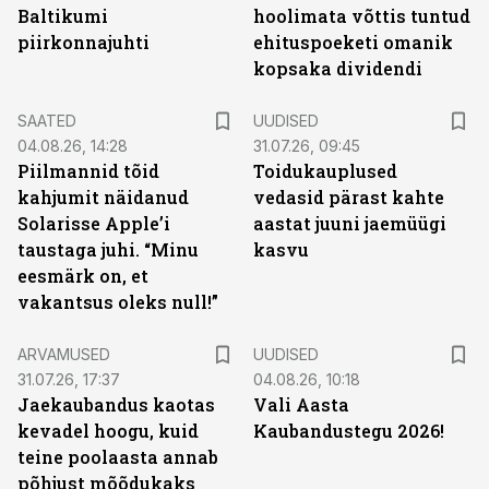
Baltikumi
hoolimata võttis tuntud
piirkonnajuhti
ehituspoeketi omanik
kopsaka dividendi
SAATED
UUDISED
04.08.26, 14:28
31.07.26, 09:45
Piilmannid tõid
Toidukauplused
kahjumit näidanud
vedasid pärast kahte
Solarisse Apple’i
aastat juuni jaemüügi
taustaga juhi. “Minu
kasvu
eesmärk on, et
vakantsus oleks null!”
ARVAMUSED
UUDISED
31.07.26, 17:37
04.08.26, 10:18
Jaekaubandus kaotas
Vali Aasta
kevadel hoogu, kuid
Kaubandustegu 2026!
teine poolaasta annab
põhjust mõõdukaks