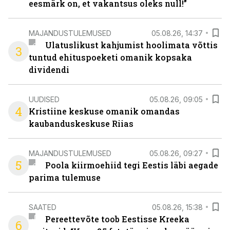
eesmärk on, et vakantsus oleks null!”
MAJANDUSTULEMUSED
05.08.26, 14:37
Ulatuslikust kahjumist hoolimata võttis
3
tuntud ehituspoeketi omanik kopsaka
dividendi
UUDISED
05.08.26, 09:05
4
Kristiine keskuse omanik omandas
kaubanduskeskuse Riias
MAJANDUSTULEMUSED
05.08.26, 09:27
5
Poola kiirmoehiid tegi Eestis läbi aegade
parima tulemuse
SAATED
05.08.26, 15:38
Pereettevõte toob Eestisse Kreeka
6