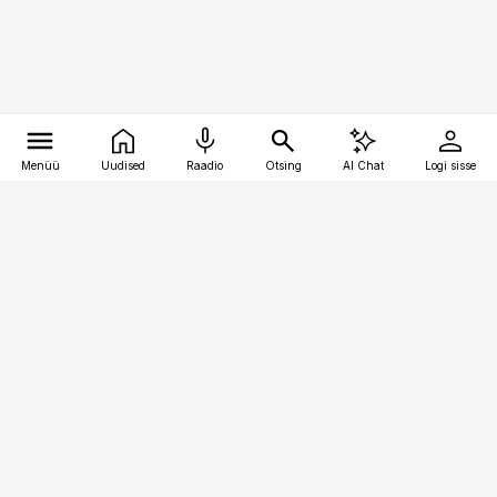
Menüü
Uudised
Raadio
Otsing
AI Chat
Logi sisse
Vana-Lõuna 39/1, 19094 Tallinn
(+372) 667 0111
kaubandus@kaubandus.ee
Telli
Reklaam
Firmast
Sisu kasutamisõigused
Ajakirjaniku