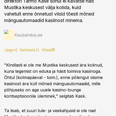
direktori Tarmo Kase sõnul ei kavatse nad
Mustika keskusest välja kolida, kuid
vahetult enne õnnetust viisid tõesti mõned
mänguautomaadid kasiinost minema.
Kaubandus.ee
Jaga
Salvesta
Vihja
"Kindlasti ei ole me Mustika keskusest ära kolinud,
kuna tegemist on eduka ja hästi toimiva kasiinoga.
Õhtul (kolmapäeval - toim.), enne põlengut viisime
kasiinost ära küll mõned mänguautomaadid, mille
põhjuseks on aga uuele kasiino-lounge
kontseptsioonile üleminek," selgitab Kask.
Ta lisab, et suuri tule- ja veekahjusid ei ole nad