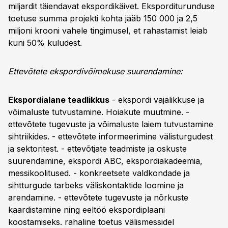
miljardit täiendavat ekspordikäivet. Eksporditurunduse
toetuse summa projekti kohta jääb 150 000 ja 2,5
miljoni krooni vahele tingimusel, et rahastamist leiab
kuni 50% kuludest.
Ettevõtete ekspordivõimekuse suurendamine:
Ekspordialane teadlikkus
- ekspordi vajalikkuse ja
võimaluste tutvustamine. Hoiakute muutmine. -
ettevõtete tugevuste ja võimaluste laiem tutvustamine
sihtriikides. - ettevõtete informeerimine välisturgudest
ja sektoritest. - ettevõtjate teadmiste ja oskuste
suurendamine, ekspordi ABC, ekspordiakadeemia,
messikoolitused. - konkreetsete valdkondade ja
sihtturgude tarbeks väliskontaktide loomine ja
arendamine. - ettevõtete tugevuste ja nõrkuste
kaardistamine ning eeltöö ekspordiplaani
koostamiseks. rahaline toetus välismessidel