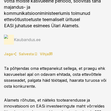
võtta mõiste kasvueelne periood, soovitas täna
majandus- ja
kommunikatsiooniministeeriumis toimunud
ettevõtlustoetuste teemaliselt üritusel
EASi juhatuse esimees Ülari Alamets.
Kaubandus.ee
Jaga
Salvesta
Vihja
Ta põhjendas oma ettepanekut sellega, et praegu ehk
kasvueelsel ajal on odavam ehitada, osta ettevõttele
sisseseadet, palgata häid töötajaid, haarata turuosa või
osta konkurente.
Alamets rõhutas, et näiteks tootearendusse ja
innovatsiooni on EASi investeeringute maht võrreldes