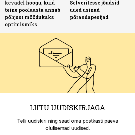
kevadel hoogu, kuid
Selveritesse jõudsid
teine poolaasta annab
uued usinad
põhjust mõõdukaks
põrandapesijad
optimismiks
LIITU UUDISKIRJAGA
Telli uudiskiri ning saad oma postkasti päeva
olulisemad uudised.