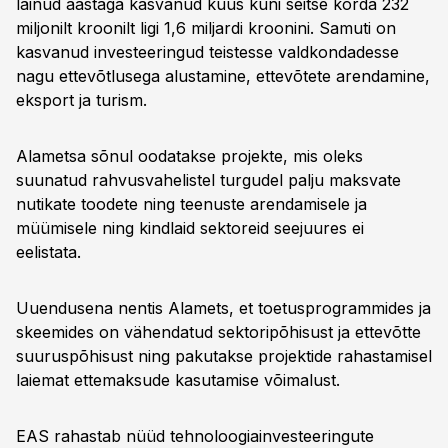
läinud aastaga kasvanud kuus kuni seitse korda 232
miljonilt kroonilt ligi 1,6 miljardi kroonini. Samuti on
kasvanud investeeringud teistesse valdkondadesse
nagu ettevõtlusega alustamine, ettevõtete arendamine,
eksport ja turism.
Alametsa sõnul oodatakse projekte, mis oleks
suunatud rahvusvahelistel turgudel palju maksvate
nutikate toodete ning teenuste arendamisele ja
müümisele ning kindlaid sektoreid seejuures ei
eelistata.
Uuendusena nentis Alamets, et toetusprogrammides ja
skeemides on vähendatud sektoripõhisust ja ettevõtte
suuruspõhisust ning pakutakse projektide rahastamisel
laiemat ettemaksude kasutamise võimalust.
EAS rahastab nüüd tehnoloogiainvesteeringute