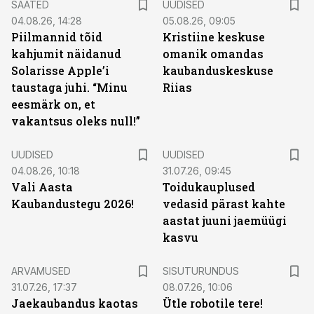
SAATED
UUDISED
04.08.26, 14:28
05.08.26, 09:05
Piilmannid tõid
Kristiine keskuse
kahjumit näidanud
omanik omandas
Solarisse Apple’i
kaubanduskeskuse
taustaga juhi. “Minu
Riias
eesmärk on, et
vakantsus oleks null!”
UUDISED
UUDISED
04.08.26, 10:18
31.07.26, 09:45
Vali Aasta
Toidukauplused
Kaubandustegu 2026!
vedasid pärast kahte
aastat juuni jaemüügi
kasvu
ST
ARVAMUSED
SISUTURUNDUS
31.07.26, 17:37
08.07.26, 10:06
Jaekaubandus kaotas
Ütle robotile tere!