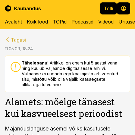
Telli
Avaleht
Kõik lood
TOPid
Podcastid
Videod
Üritus
cebook
cebook
Tagasi
Twitter)
Twitter)
11.05.09, 18:24
kedIn
kedIn
Tähelepanu!
Artikkel on enam kui 5 aastat vana
ning kuulub väljaande digitaalsesse arhiivi.
ail
ail
Väljaanne ei uuenda ega kaasajasta arhiveeritud
sisu, mistõttu võib olla vajalik kaasaegsete
k
k
allikatega tutvumine
Alamets: mõelge tänasest
kui kasvueelsest perioodist
Majanduslanguse asemel võiks kasutusele