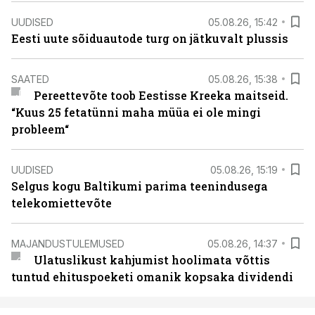
UUDISED
05.08.26, 15:42
Eesti uute sõiduautode turg on jätkuvalt plussis
SAATED
05.08.26, 15:38
Pereettevõte toob Eestisse Kreeka maitseid.
“Kuus 25 fetatünni maha müüa ei ole mingi
probleem“
UUDISED
05.08.26, 15:19
Selgus kogu Baltikumi parima teenindusega
telekomiettevõte
MAJANDUSTULEMUSED
05.08.26, 14:37
Ulatuslikust kahjumist hoolimata võttis
tuntud ehituspoeketi omanik kopsaka dividendi