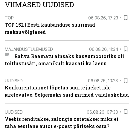
VIIMASED UUDISED
TOP
06.08.26, 17:23
TOP 152 | Eesti kaubanduse suurimad
maksuvõlglased
MAJANDUSTULEMUSED
06.08.26, 11:34
Rahva Raamatu ainsaks kasvumootoriks oli
toitlustusäri, omanikult kaasati ka laenu
UUDISED
06.08.26, 10:28
Konkurentsiamet lõpetas suurte jaekettide
järelevalve. Selgemaks said mitmed vaidluskohad
UUDISED
06.08.26, 07:30
Veebis renditakse, salongis ostetakse: miks ei
taha eestlane autot e-poest päriseks osta?