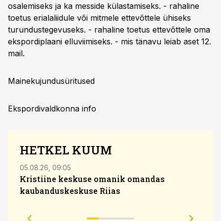
osalemiseks ja ka messide külastamiseks. - rahaline
toetus erialaliidule või mitmele ettevõttele ühiseks
turundustegevuseks. - rahaline toetus ettevõttele oma
ekspordiplaani elluviimiseks. - mis tänavu leiab aset 12.
mail.
Mainekujundusüritused
Ekspordivaldkonna info
HETKEL KUUM
05.08.26, 09:05
04.08
Kristiine keskuse omanik omandas
kaubanduskeskuse Riias
Sola
eesm