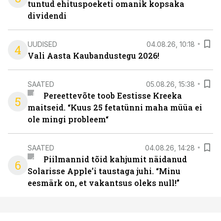
tuntud ehituspoeketi omanik kopsaka
dividendi
UUDISED
04.08.26, 10:18
4
Vali Aasta Kaubandustegu 2026!
SAATED
05.08.26, 15:38
Pereettevõte toob Eestisse Kreeka
5
maitseid. “Kuus 25 fetatünni maha müüa ei
ole mingi probleem“
SAATED
04.08.26, 14:28
Piilmannid tõid kahjumit näidanud
6
Solarisse Apple’i taustaga juhi. “Minu
eesmärk on, et vakantsus oleks null!”