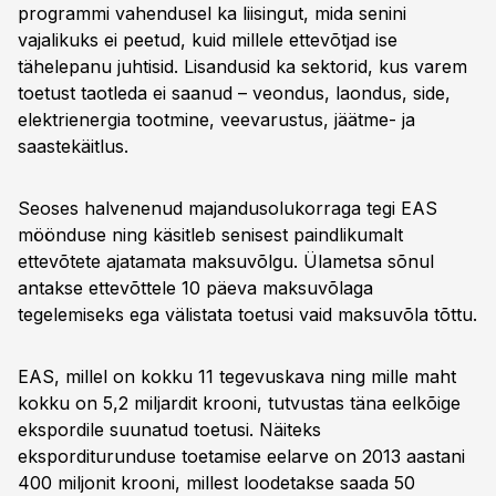
programmi vahendusel ka liisingut, mida senini
vajalikuks ei peetud, kuid millele ettevõtjad ise
tähelepanu juhtisid. Lisandusid ka sektorid, kus varem
toetust taotleda ei saanud – veondus, laondus, side,
elektrienergia tootmine, veevarustus, jäätme- ja
saastekäitlus.
Seoses halvenenud majandusolukorraga tegi EAS
möönduse ning käsitleb senisest paindlikumalt
ettevõtete ajatamata maksuvõlgu. Ülametsa sõnul
antakse ettevõttele 10 päeva maksuvõlaga
tegelemiseks ega välistata toetusi vaid maksuvõla tõttu.
EAS, millel on kokku 11 tegevuskava ning mille maht
kokku on 5,2 miljardit krooni, tutvustas täna eelkõige
ekspordile suunatud toetusi. Näiteks
eksporditurunduse toetamise eelarve on 2013 aastani
400 miljonit krooni, millest loodetakse saada 50