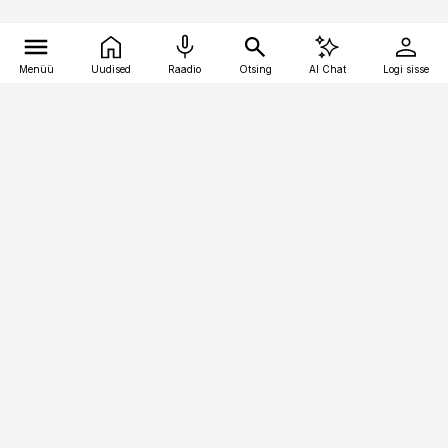
Menüü
Uudised
Raadio
Otsing
AI Chat
Logi sisse
Vana-Lõuna 39/1, 19094 Tallinn
(+372) 667 0111
kaubandus@kaubandus.ee
Telli
Reklaam
Firmast
Sisu kasutamisõigused
Ajakirjaniku
eetikakoodeks
Üldtingimused
Privaatsustingimused
Küpsiste poliitika
KKK