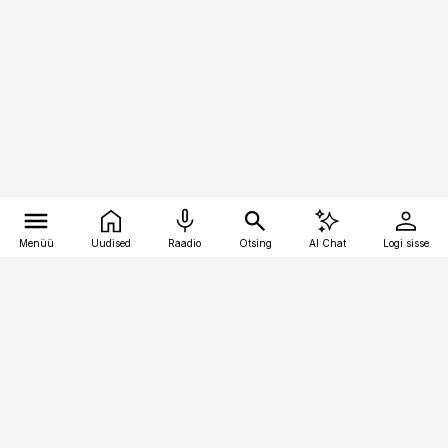
Menüü
Uudised
Raadio
Otsing
AI Chat
Logi sisse
Vana-Lõuna 39/1, 19094 Tallinn
(+372) 667 0111
kaubandus@kaubandus.ee
Telli
Reklaam