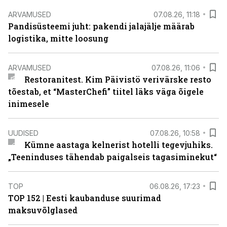
ARVAMUSED
07.08.26, 11:18
Pandisüsteemi juht: pakendi jalajälje määrab
logistika, mitte loosung
ARVAMUSED
07.08.26, 11:06
Restoranitest. Kim Päivistö verivärske resto
tõestab, et “MasterChefi” tiitel läks väga õigele
inimesele
UUDISED
07.08.26, 10:58
Kümne aastaga kelnerist hotelli tegevjuhiks.
„Teeninduses tähendab paigalseis tagasiminekut“
TOP
06.08.26, 17:23
TOP 152 | Eesti kaubanduse suurimad
maksuvõlglased