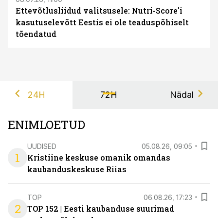
Ettevõtlusliidud valitsusele: Nutri-Score'i
kasutuselevõtt Eestis ei ole teaduspõhiselt
tõendatud
24H
72H
Nädal
ENIMLOETUD
UUDISED
05.08.26, 09:05
1
Kristiine keskuse omanik omandas
kaubanduskeskuse Riias
TOP
06.08.26, 17:23
2
TOP 152 | Eesti kaubanduse suurimad