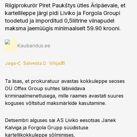
Riigiprokurör Piret Paukštys ütles Äripäevale, et
kartellileppe järgi pidi Liviko ja Forgola Groupi
toodetud ja imporditud 0,5liitrine viinapudel
maksma jaemüügis minimaalselt 59.90 krooni.
Kaubandus.ee
Jaga
Salvesta
Vihja
Ta lisas, et prokuratuur avastas kokkuleppe seoses
OÜ Offex Group suhtes läbiviidava
kriminaalmenetlusega, mille raames avastati suures
koguses võltsitud maksmärkide kasutamine.
Detsembri alguses sai AS Liviko eesotsas Janek
Kalviga ja Forgola Grupp süüdistuse
kartellikokkuleppe sõlmimises.