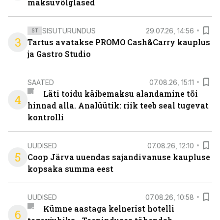
maksuvõlglased
SISUTURUNDUS
29.07.26, 14:56
ST
3
Tartus avatakse PROMO Cash&Carry kauplus
ja Gastro Studio
SAATED
07.08.26, 15:11
Läti toidu käibemaksu alandamine tõi
4
hinnad alla. Analüütik: riik teeb seal tugevat
kontrolli
UUDISED
07.08.26, 12:10
5
Coop Järva uuendas sajandivanuse kaupluse
kopsaka summa eest
UUDISED
07.08.26, 10:58
Kümne aastaga kelnerist hotelli
6