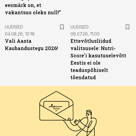
eesmärk on, et
vakantsus oleks null!”
UUDISED
UUDISED
04.08.26, 10:18
08.07.26, 11:00
Vali Aasta
Ettevõtlusliidud
Kaubandustegu 2026!
valitsusele: Nutri-
Score'i kasutuselevõtt
Eestis ei ole
teaduspõhiselt
tõendatud