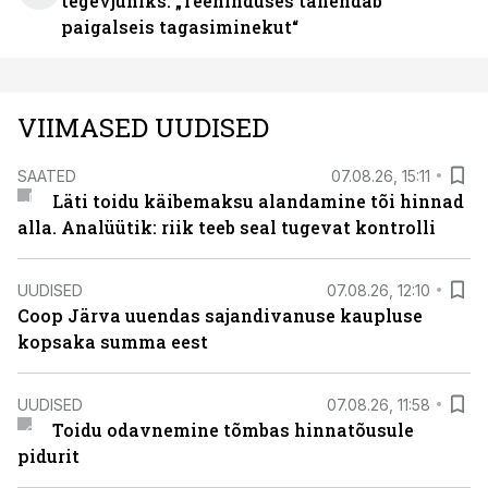
tegevjuhiks. „Teeninduses tähendab
paigalseis tagasiminekut“
VIIMASED UUDISED
SAATED
07.08.26, 15:11
Läti toidu käibemaksu alandamine tõi hinnad
alla. Analüütik: riik teeb seal tugevat kontrolli
UUDISED
07.08.26, 12:10
Coop Järva uuendas sajandivanuse kaupluse
kopsaka summa eest
UUDISED
07.08.26, 11:58
Toidu odavnemine tõmbas hinnatõusule
pidurit