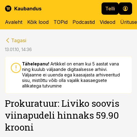
Telli
Avaleht
Kõik lood
TOPid
Podcastid
Videod
Üritus
cebook
cebook
Tagasi
Twitter)
Twitter)
13.01.10, 14:36
kedIn
kedIn
Tähelepanu!
Artikkel on enam kui 5 aastat vana
ning kuulub väljaande digitaalsesse arhiivi.
ail
ail
Väljaanne ei uuenda ega kaasajasta arhiveeritud
sisu, mistõttu võib olla vajalik kaasaegsete
k
k
allikatega tutvumine
Prokuratuur: Liviko soovis
viinapudeli hinnaks 59.90
krooni