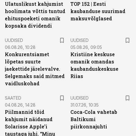
Ulatuslikust kahjumist
TOP 152 | Eesti
hoolimata võttis tuntud
kaubanduse suurimad
ehituspoeketi omanik
maksuvõlglased
kopsaka dividendi
UUDISED
UUDISED
06.08.26, 10:28
05.08.26, 09:05
Konkurentsiamet
Kristiine keskuse
lõpetas suurte
omanik omandas
jaekettide järelevalve.
kaubanduskeskuse
Selgemaks said mitmed
Riias
vaidluskohad
SAATED
UUDISED
04.08.26, 14:28
31.07.26, 10:35
Piilmannid tõid
Coca-Cola vahetab
kahjumit näidanud
Baltikumi
Solarisse Apple’i
piirkonnajuhti
taustaga juhi. “Minu