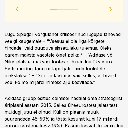
Lugu Spiegeli võrgulehel kritiseerinud lugejad lähevad
veelgi kaugemale – “Vaesus ei ole liiga kõrgete
hindade, vaid puuduva sissetuleku tulemus. Oleks
parem maksta vaestele õiget palka.” – “Adidase või
Nike jalats ei maksagi tootes rohkem kui üks euro.
Seda muidugi tänu näljapalgale, mida töölistele
makstakse.” – “Siin on küsimus vaid selles, et bränd
veel kolme miljardi inimese ajju keevitada.”
Adidase grupp esitles eelmisel nädalal oma strateegilist
äriplaani aastani 2015. Selles üheeurostest jalatsitest
muidugi juttu ei olnud. Küll on plaanis müüki
suurendada 45–50% ja tõsta kasumit kuni 17 miljardi
euroni (aastane kasv 15%). Kasum kasvab kiiremini kui