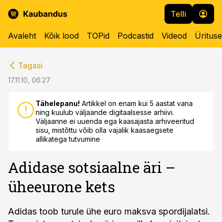
Telli
Avaleht
Kõik lood
TOPid
Podcastid
Videod
Üritus
cebook
cebook
Tagasi
Twitter)
Twitter)
17.11.10, 06:27
kedIn
kedIn
Tähelepanu!
Artikkel on enam kui 5 aastat vana
ning kuulub väljaande digitaalsesse arhiivi.
ail
ail
Väljaanne ei uuenda ega kaasajasta arhiveeritud
sisu, mistõttu võib olla vajalik kaasaegsete
k
k
allikatega tutvumine
Adidase sotsiaalne äri –
üheeurone kets
Adidas toob turule ühe euro maksva spordijalatsi.