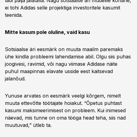
läbi palja jalatalla. Nagu sotsiaalse äri mudelile kohane,
ei tohi Adidas selle projektiga investoritele kasumit
teenida.
Mitte kasum pole oluline, vaid kasu
Sotsiaalse äri eesmärk on muuta maailm paremaks
ühe kindla probleemi lahendamise abil. Olgu siis puhas
joogivesi, ravimid, või nagu viimase Adidase näite
puhul maapinnas elavate usside eest kaitsevad
jalanõud.
Yunuse arvates on eesmärk veelgi kõrgem, nimelt
muuta ettevõtte töötajate hoiakut. “Õpetus puhtast
kasumi maksimeerimisest on probleem. Kui inimesed
näevad, mis tunne on oma tööga head teha, siis nad
muutuvad,” ütleb ta.