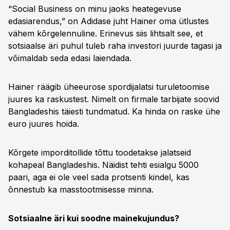
“Social Business on minu jaoks heategevuse
edasiarendus,” on Adidase juht Hainer oma ütlustes
vähem kõrgelennuline. Erinevus siis lihtsalt see, et
sotsiaalse äri puhul tuleb raha investori juurde tagasi ja
võimaldab seda edasi laiendada.
Hainer räägib üheeurose spordijalatsi turuletoomise
juures ka raskustest. Nimelt on firmale tarbijate soovid
Bangladeshis täiesti tundmatud. Ka hinda on raske ühe
euro juures hoida.
Kõrgete imporditollide tõttu toodetakse jalatseid
kohapeal Bangladeshis. Näidist tehti esialgu 5000
paari, aga ei ole veel sada protsenti kindel, kas
õnnestub ka masstootmisesse minna.
Sotsiaalne äri kui soodne mainekujundus?