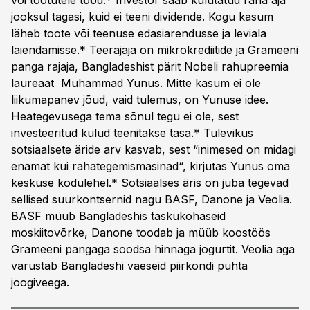
või töötutele tööd.* Investor saab kulutatud raha aja
jooksul tagasi, kuid ei teeni dividende. Kogu kasum
läheb toote või teenuse edasiarendusse ja leviala
laiendamisse.* Teerajaja on mikrokrediitide ja Grameeni
panga rajaja, Bangladeshist pärit Nobeli rahupreemia
laureaat Muhammad Yunus. Mitte kasum ei ole
liikumapanev jõud, vaid tulemus, on Yunuse idee.
Heategevusega tema sõnul tegu ei ole, sest
investeeritud kulud teenitakse tasa.* Tulevikus
sotsiaalsete äride arv kasvab, sest “inimesed on midagi
enamat kui rahategemismasinad“, kirjutas Yunus oma
keskuse kodulehel.* Sotsiaalses äris on juba tegevad
sellised suurkontsernid nagu BASF, Danone ja Veolia.
BASF müüb Bangladeshis taskukohaseid
moskiitovõrke, Danone toodab ja müüb koostöös
Grameeni pangaga soodsa hinnaga jogurtit. Veolia aga
varustab Bangladeshi vaeseid piirkondi puhta
joogiveega.