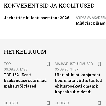
KONVERENTSID JA KOOLITUSED
Jaekettide külastusseminar 2026
ÄRIPÄEVA AKADEE
Müügist pikaaj
HETKEL KUUM
TOP
MAJANDUSTULEMUSED
06.08.26, 17:23
05.08.26, 14:37
TOP 152 | Eesti
Ulatuslikust kahjumist
kaubanduse suurimad
hoolimata võttis tuntud
maksuvõlglased
ehituspoeketi omanik
kopsaka dividendi
UUDISED
UUDISED