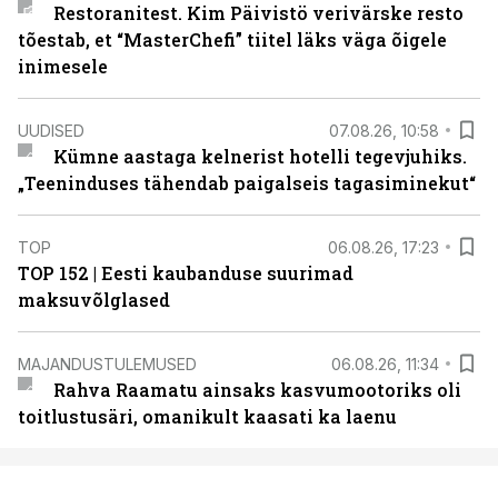
Restoranitest. Kim Päivistö verivärske resto
tõestab, et “MasterChefi” tiitel läks väga õigele
inimesele
UUDISED
07.08.26, 10:58
Kümne aastaga kelnerist hotelli tegevjuhiks.
„Teeninduses tähendab paigalseis tagasiminekut“
TOP
06.08.26, 17:23
TOP 152 | Eesti kaubanduse suurimad
maksuvõlglased
MAJANDUSTULEMUSED
06.08.26, 11:34
Rahva Raamatu ainsaks kasvumootoriks oli
toitlustusäri, omanikult kaasati ka laenu