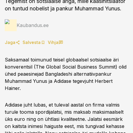
Tegemist on sotsiaalse äriga, mille kaasinitsiaator
on tuntud nobelist ja pankur Muhammad Yunus.
Kaubandus.ee
Jaga
Salvesta
Vihja
Saksamaal toimunud teisel globaalsel sotsiaalse äri
konverentsil (The Global Social Business Summit) olid
ühed peaesinejad Bangladeshi alternatiivpankur
Muhammad Yunus ja Adidase tegevjuht Herbert
Hainer.
Adidase juht lubas, et tuleval aastal on firma valmis
turule tooma spordijalatsi, mis maksab maksimaalselt
üks euro ning on ühtlasi kvaliteetne. Jalatsi eesmärk
on kaitsta inimesi haiguste eest, mis tungivad kehasse