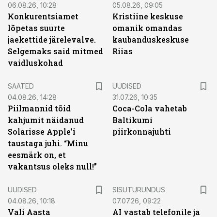
06.08.26, 10:28
05.08.26, 09:05
Konkurentsiamet
Kristiine keskuse
lõpetas suurte
omanik omandas
jaekettide järelevalve.
kaubanduskeskuse
Selgemaks said mitmed
Riias
vaidluskohad
SAATED
UUDISED
04.08.26, 14:28
31.07.26, 10:35
Piilmannid tõid
Coca-Cola vahetab
kahjumit näidanud
Baltikumi
Solarisse Apple’i
piirkonnajuhti
taustaga juhi. “Minu
eesmärk on, et
vakantsus oleks null!”
ST
UUDISED
SISUTURUNDUS
04.08.26, 10:18
07.07.26, 09:22
Vali Aasta
AI vastab telefonile ja