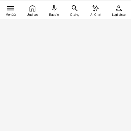
Menüü
Uudised
Raadio
Otsing
AI Chat
Logi sisse
Vana-Lõuna 39/1, 19094 Tallinn
(+372) 667 0111
kaubandus@kaubandus.ee
Telli
Reklaam
Firmast
Sisu kasutamisõigused
Ajakirjaniku
eetikakoodeks
Üldtingimused
Privaatsustingimused
Küpsiste poliitika
KKK
Eesti Meediaettevõtete
Eelistuste haldamine