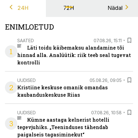
24H
72H
Nädal
ENIMLOETUD
SAATED
07.08.26, 15:11
Läti toidu käibemaksu alandamine tõi
1
hinnad alla. Analüütik: riik teeb seal tugevat
kontrolli
UUDISED
05.08.26, 09:05
2
Kristiine keskuse omanik omandas
kaubanduskeskuse Riias
UUDISED
07.08.26, 10:58
Kümne aastaga kelnerist hotelli
3
tegevjuhiks. „Teeninduses tähendab
paigalseis tagasiminekut“