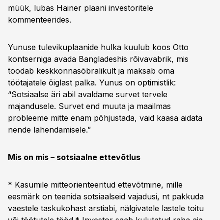
müük, lubas Hainer plaani investoritele
kommenteerides.
Yunuse tulevikuplaanide hulka kuulub koos Otto
kontserniga avada Bangladeshis rõivavabrik, mis
toodab keskkonnasõbralikult ja maksab oma
töötajatele õiglast palka. Yunus on optimistlik:
“Sotsiaalse äri abil avaldame survet tervele
majandusele. Survet end muuta ja maailmas
probleeme mitte enam põhjustada, vaid kaasa aidata
nende lahendamisele.”
Mis on mis – sotsiaalne ettevõtlus
* Kasumile mitteorienteeritud ettevõtmine, mille
eesmärk on teenida sotsiaalseid vajadusi, nt pakkuda
vaestele taskukohast arstiabi, nälgivatele lastele toitu