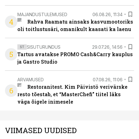
MAJANDUSTULEMUSED
06.08.26, 11:34
4
Rahva Raamatu ainsaks kasvumootoriks
oli toitlustusäri, omanikult kaasati ka laenu
SISUTURUNDUS
29.07.26, 14:56
ST
5
Tartus avatakse PROMO Cash&Carry kauplus
ja Gastro Studio
ARVAMUSED
07.08.26, 11:06
Restoranitest. Kim Päivistö verivärske
6
resto tõestab, et “MasterChefi” tiitel läks
väga õigele inimesele
VIIMASED UUDISED