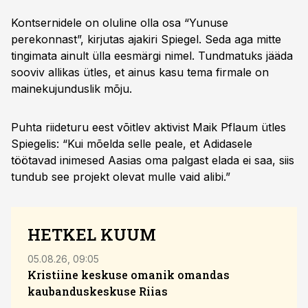
Kontsernidele on oluline olla osa “Yunuse
perekonnast”, kirjutas ajakiri Spiegel. Seda aga mitte
tingimata ainult ülla eesmärgi nimel. Tundmatuks jääda
sooviv allikas ütles, et ainus kasu tema firmale on
mainekujunduslik mõju.
Puhta riideturu eest võitlev aktivist Maik Pflaum ütles
Spiegelis: “Kui mõelda selle peale, et Adidasele
töötavad inimesed Aasias oma palgast elada ei saa, siis
tundub see projekt olevat mulle vaid alibi.”
HETKEL KUUM
05.08.26, 09:05
07.08.
Kristiine keskuse omanik omandas
kaubanduskeskuse Riias
hinna
tuge